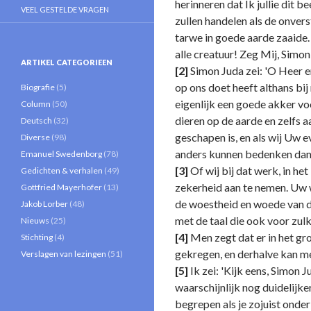
herinneren dat Ik jullie dit 
VEEL GESTELDE VRAGEN
zullen handelen als de onvers
tarwe in goede aarde zaaide. 
alle creatuur! Zeg Mij, Simon
ARTIKEL CATEGORIEEN
[2]
Simon Juda zei: 'O Heer e
op ons doet heeft althans bij
Biografie
(5)
eigenlijk een goede akker voo
Column
(50)
dieren op de aarde en zelfs 
Deutsch
(32)
geschapen is, en als wij Uw 
Diverse
(98)
anders kunnen bedenken dan l
Emanuel Swedenborg
(78)
[3]
Of wij bij dat werk, in he
Gedichten & verhalen
(49)
zekerheid aan te nemen. Uw wi
Gottfried Mayerhofer
(13)
de woestheid en woede van d
Jakob Lorber
(48)
met de taal die ook voor zulk
Nieuws
(25)
[4]
Men zegt dat er in het gr
Stichting
(4)
gekregen, en derhalve kan men
Verslagen van lezingen
(51)
[5]
Ik zei: 'Kijk eens, Simon 
waarschijnlijk nog duidelijke
begrepen als je zojuist onde