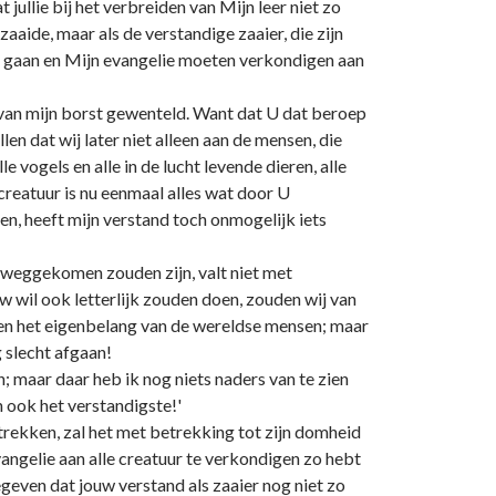
jullie bij het verbreiden van Mijn leer niet zo
aaide, maar als de verstandige zaaier, die zijn
eten gaan en Mijn evangelie moeten verkondigen aan
 van mijn borst gewenteld. Want dat U dat beroep
en dat wij later niet alleen aan de mensen, die
 vogels en alle in de lucht levende dieren, alle
creatuur is nu eenmaal alles wat door U
en, heeft mijn verstand toch onmogelijk iets
s weggekomen zouden zijn, valt niet met
w wil ook letterlijk zouden doen, zouden wij van
en het eigenbelang van de wereldse mensen; maar
g slecht afgaan!
; maar daar heb ik nog niets naders van te zien
n ook het verstandigste!'
betrekken, zal het met betrekking tot zijn domheid
evangelie aan alle creatuur te verkondigen zo hebt
egeven dat jouw verstand als zaaier nog niet zo