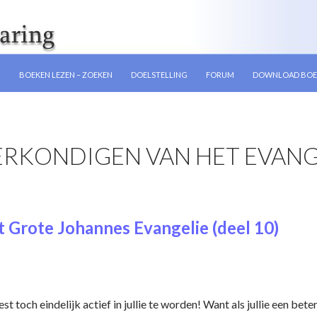
GEN
N
BOEKEN LEZEN – ZOEKEN
DOELSTELLING
FORUM
DOWNLOAD BOE
ERKONDIGEN VAN HET EVANGE
N
 Grote Johannes Evangelie (deel 10)
est toch eindelijk actief in jullie te worden! Want als jullie een be