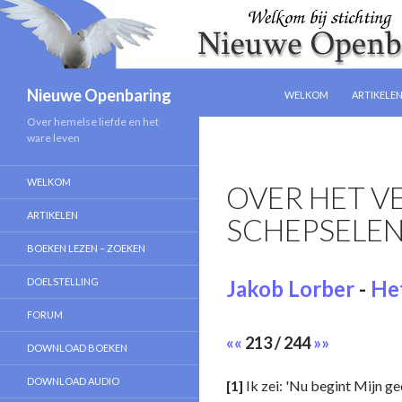
NAAR DE INHOUD SPRIN
Zoeken
Nieuwe Openbaring
WELKOM
ARTIKELE
Over hemelse liefde en het
ware leven
WELKOM
OVER HET V
ARTIKELEN
SCHEPSELE
BOEKEN LEZEN – ZOEKEN
DOELSTELLING
Jakob Lorber
-
Het
FORUM
««
213 / 244
»»
DOWNLOAD BOEKEN
DOWNLOAD AUDIO
[1]
Ik zei: 'Nu begint Mijn ge