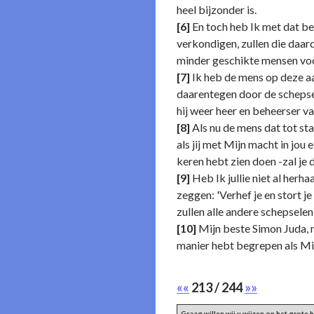
heel bijzonder is.
[6]
En toch heb Ik met dat beel
verkondigen, zullen die daard
minder geschikte mensen voo
[7]
Ik heb de mens op deze aard
daarentegen door de schepsel
hij weer heer en beheerser va
[8]
Als nu de mens dat tot sta
als jij met Mijn macht in jou 
keren hebt zien doen -zal je 
[9]
Heb Ik jullie niet al herh
zeggen: 'Verhef je en stort j
zullen alle andere schepselen
[10]
Mijn beste Simon Juda, nu
manier hebt begrepen als Mij
««
213 / 244
»»
Graag willen wij u wijzen op het grote