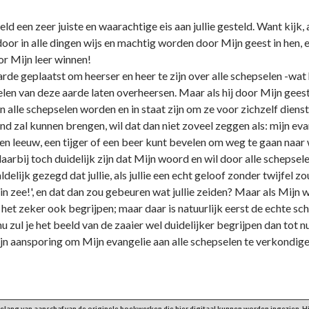
d een zeer juiste en waarachtige eis aan jullie gesteld. Want kijk, 
oor in alle dingen wijs en machtig worden door Mijn geest in hen, e
r Mijn leer winnen!
e geplaatst om heerser en heer te zijn over alle schepselen -wat hij
en van deze aarde laten overheersen. Maar als hij door Mijn geest
n alle schepselen worden en in staat zijn om ze voor zichzelf diens
nd zal kunnen brengen, wil dat dan niet zoveel zeggen als: mijn ev
een leeuw, een tijger of een beer kunt bevelen om weg te gaan naar wa
daarbij toch duidelijk zijn dat Mijn woord en wil door alle schepse
aaldelijk gezegd dat jullie, als jullie een echt geloof zonder twijfe
e in zee!', en dat dan zou gebeuren wat jullie zeiden? Maar als Mijn
 het zeker ook begrijpen; maar daar is natuurlijk eerst de echte s
 zul je het beeld van de zaaier wel duidelijker begrijpen dan tot nu 
n aansporing om Mijn evangelie aan alle schepselen te verkondige
 belang van aanschaf van de originele boekwerken die hier digitaal kunnen worden ingezien.