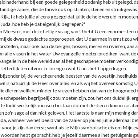
beeld naderhand bij een goede gelegenheid zodanig heb uitgelegd, dat 
tandige zaaier, die de tarwe ook op straten, stenen en struikgewas z
Kijk, Ik heb jullie al eens gezegd dat jullie de hele wereld in mo
 Juda, hoe heb je dat eigenlijk begrepen?'
n Meester, met deze heilige vraag van U hebt U een enorme steen
 mij de dwaze gedachte opgeroepen, dat U daarmee in ernst zou will
rstellen, maar ook aan de bergen, bossen, meren en rivieren, aan alle
aan alle vissen in het water Uw evangelie moeten prediken; want de 
evangelie in de hele wereld aan al het geschapene moeten verkondig
etterlijk ten uitvoer te brengen wat U ons hebt opgedragen.
t bijzonder bij de verscheurende beesten van de woestijn, heelhuid
l is natuurlijk de Heer over alles, en als wij het overeenkomstig U
ie dieren wellicht minder te vrezen hebben dan van de hoogmoed 
e schepselen begrijpelijk zou moeten zijn, zou het ons duidelijk er
ote Indië werkelijk mensen bestaan die met de dieren kunnen praten
 zo'n sage al dan niet geloven. Het laatste is naar mijn mening da
Juda, wanneer we het beeld van de zaaier op jou en jullie allemaal 
r voor je zijn dan eerst; want als je Mijn symbolische eis om Mijn 
r woorden hebt gebracht, heb je jezelf daarmee al het getuigenis g