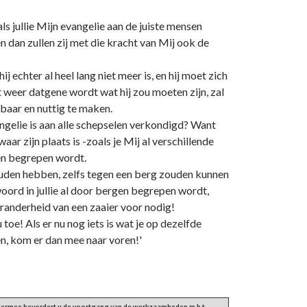
als jullie Mijn evangelie aan de juiste mensen
n dan zullen zij met die kracht van Mij ook de
 echter al heel lang niet meer is, en hij moet zich
 weer datgene wordt wat hij zou moeten zijn, zal
tbaar en nuttig te maken.
angelie is aan alle schepselen verkondigd? Want
ar zijn plaats is -zoals je Mij al verschillende
len begrepen wordt.
l zouden hebben, zelfs tegen een berg zouden kunnen
 woord in jullie al door bergen begrepen wordt,
chranderheid van een zaaier voor nodig!
toe! Als er nu nog iets is wat je op dezelfde
n, kom er dan mee naar voren!'
 Hiermee bevordert u de voortgang van de werkzaamheden m.b.t.