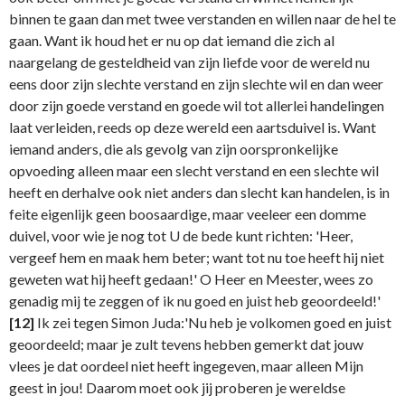
binnen te gaan dan met twee verstanden en willen naar de hel te
gaan. Want ik houd het er nu op dat iemand die zich al
naargelang de gesteldheid van zijn liefde voor de wereld nu
eens door zijn slechte verstand en zijn slechte wil en dan weer
door zijn goede verstand en goede wil tot allerlei handelingen
laat verleiden, reeds op deze wereld een aartsduivel is. Want
iemand anders, die als gevolg van zijn oorspronkelijke
opvoeding alleen maar een slecht verstand en een slechte wil
heeft en derhalve ook niet anders dan slecht kan handelen, is in
feite eigenlijk geen boosaardige, maar veeleer een domme
duivel, voor wie je nog tot U de bede kunt richten: 'Heer,
vergeef hem en maak hem beter; want tot nu toe heeft hij niet
geweten wat hij heeft gedaan!' O Heer en Meester, wees zo
genadig mij te zeggen of ik nu goed en juist heb geoordeeld!'
[12]
Ik zei tegen Simon Juda:'Nu heb je volkomen goed en juist
geoordeeld; maar je zult tevens hebben gemerkt dat jouw
vlees je dat oordeel niet heeft ingegeven, maar alleen Mijn
geest in jou! Daarom moet ook jij proberen je wereldse