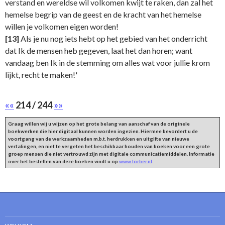
verstand en wereldse wil volkomen kwijt te raken, dan zal het
hemelse begrip van de geest en de kracht van het hemelse
willen je volkomen eigen worden!
[13]
Als je nu nog iets hebt op het gebied van het onderricht
dat Ik de mensen heb gegeven, laat het dan horen; want
vandaag ben Ik in de stemming om alles wat voor jullie krom
lijkt, recht te maken!'
««
214 / 244
»»
Graag willen wij u wijzen op het grote belang van aanschaf van de originele
boekwerken die hier digitaal kunnen worden ingezien. Hiermee bevordert u de
voortgang van de werkzaamheden m.b.t. herdrukken en uitgifte van nieuwe
vertalingen, en niet te vergeten het beschikbaar houden van boeken voor een grote
groep mensen die niet vertrouwd zijn met digitale communicatiemiddelen. Informatie
over het bestellen van deze boeken vindt u op
www.lorber.nl
.