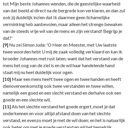
tot Mijn beste Johannes wenden, die de geestelijke waarheid
van dat beeld al direct na de bergrede kon verklaren, en dan zul
ook jij duidelijk inzien dat Ik daarmee geen lichamelijke
verminking heb aanbevolen, maar alleen het strenge bewaken
van de steeds vrije wil van de mens en zijn verstand! Begrijp je
dat?'
[9]
Nu zei Simon Juda: 'O Heer en Meester, met Uw laatste
twee woorden hebt U mij de zaak volledig verklaard en kan ik
broeder Johannes met rust laten; want dat het verstand van de
mens het oog van de ziel is en de wil haar handelende hand
staat mij nu heel duidelijk voor ogen.
[10]
Maar een mens heeft twee ogen en twee handen en heeft
dienovereenkomstig ook twee verstanden en twee willen,
namelijk een goed en een slecht verstand en derhalve ook een
goede en een slechte wil.
[11]
Als het slechte verstand het goede ergert, moet je dat
onderkennen en voor altijd afstand doen van het slechte
verstand, en evenzo moet je met de wil doen; en het is natuurlijk
ook beter om met je goede verstand en wil het hemelrijk