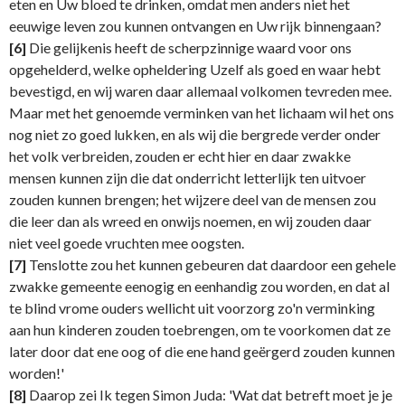
eten en Uw bloed te drinken, omdat men anders niet het
eeuwige leven zou kunnen ontvangen en Uw rijk binnengaan?
[6]
Die gelijkenis heeft de scherpzinnige waard voor ons
opgehelderd, welke opheldering Uzelf als goed en waar hebt
bevestigd, en wij waren daar allemaal volkomen tevreden mee.
Maar met het genoemde verminken van het lichaam wil het ons
nog niet zo goed lukken, en als wij die bergrede verder onder
het volk verbreiden, zouden er echt hier en daar zwakke
mensen kunnen zijn die dat onderricht letterlijk ten uitvoer
zouden kunnen brengen; het wijzere deel van de mensen zou
die leer dan als wreed en onwijs noemen, en wij zouden daar
niet veel goede vruchten mee oogsten.
[7]
Tenslotte zou het kunnen gebeuren dat daardoor een gehele
zwakke gemeente eenogig en eenhandig zou worden, en dat al
te blind vrome ouders wellicht uit voorzorg zo'n verminking
aan hun kinderen zouden toebrengen, om te voorkomen dat ze
later door dat ene oog of die ene hand geërgerd zouden kunnen
worden!'
[8]
Daarop zei Ik tegen Simon Juda: 'Wat dat betreft moet je je