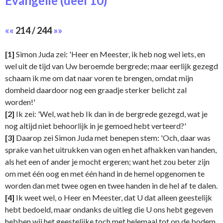
Evangelie (deel 10)
««
214 / 244
»»
[1]
Simon Juda zei: 'Heer en Meester, ik heb nog wel iets, en
wel uit de tijd van Uw beroemde bergrede; maar eerlijk gezegd
schaam ik me om dat naar voren te brengen, omdat mijn
domheid daardoor nog een graadje sterker belicht zal
worden!'
[2]
Ik zei: 'Wel, wat heb Ik dan in de bergrede gezegd, wat je
nog altijd niet behoorlijk in je gemoed hebt verteerd?'
[3]
Daarop zei Simon Juda met benepen stem: 'Och, daar was
sprake van het uitrukken van ogen en het afhakken van handen,
als het een of ander je mocht ergeren; want het zou beter zijn
om met één oog en met één hand in de hemel opgenomen te
worden dan met twee ogen en twee handen in de hel af te dalen.
[4]
Ik weet wel, o Heer en Meester, dat U dat alleen geestelijk
hebt bedoeld, maar ondanks de uitleg die U ons hebt gegeven
hebben wij het geestelijke toch met helemaal tot op de bodem