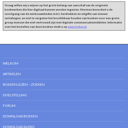
Graag willen wij u wijzen op het grote belang van aanschaf van de originele
boekwerken die hier digitaal kunnen worden ingezien. Hiermee bevordert u de
voortgang van de werkzaamheden m.b.t. herdrukken en uitgifte van nieuwe
vertalingen, en niet te vergeten het beschikbaar houden van boeken voor een grote
groep mensen die niet vertrouwd zijn met digitale communicatiemiddelen. Informatie
over het bestellen van deze boeken vindt u op
www.lorber.nl
.
WELKOM
ARTIKELEN
BOEKEN LEZEN – ZOEKEN
DOELSTELLING
FORUM
DOWNLOAD BOEKEN
DOWNLOAD AUDIO