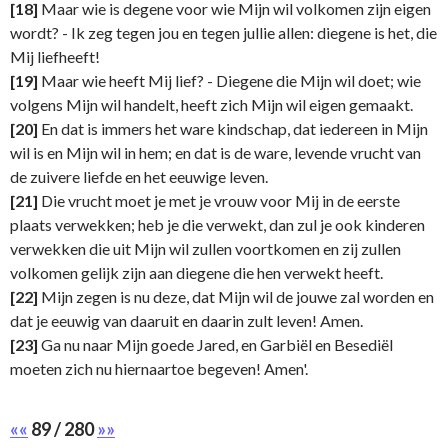
[18]
Maar wie is degene voor wie Mijn wil volkomen zijn eigen
wordt? - Ik zeg tegen jou en tegen jullie allen: diegene is het, die
Mij liefheeft!
[19]
Maar wie heeft Mij lief? - Diegene die Mijn wil doet; wie
volgens Mijn wil handelt, heeft zich Mijn wil eigen gemaakt.
[20]
En dat is immers het ware kindschap, dat iedereen in Mijn
wil is en Mijn wil in hem; en dat is de ware, levende vrucht van
de zuivere liefde en het eeuwige leven.
[21]
Die vrucht moet je met je vrouw voor Mij in de eerste
plaats verwekken; heb je die verwekt, dan zul je ook kinderen
verwekken die uit Mijn wil zullen voortkomen en zij zullen
volkomen gelijk zijn aan diegene die hen verwekt heeft.
[22]
Mijn zegen is nu deze, dat Mijn wil de jouwe zal worden en
dat je eeuwig van daaruit en daarin zult leven! Amen.
[23]
Ga nu naar Mijn goede Jared, en Garbiël en Besediël
moeten zich nu hiernaartoe begeven! Amen'.
««
89 / 280
»»