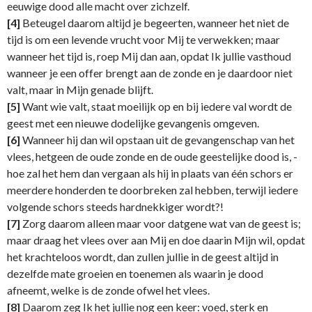
eeuwige dood alle macht over zichzelf.
[4]
Beteugel daarom altijd je begeerten, wanneer het niet de
tijd is om een levende vrucht voor Mij te verwekken; maar
wanneer het tijd is, roep Mij dan aan, opdat Ik jullie vasthoud
wanneer je een offer brengt aan de zonde en je daardoor niet
valt, maar in Mijn genade blijft.
[5]
Want wie valt, staat moeilijk op en bij iedere val wordt de
geest met een nieuwe dodelijke gevangenis omgeven.
[6]
Wanneer hij dan wil opstaan uit de gevangenschap van het
vlees, hetgeen de oude zonde en de oude geestelijke dood is, -
hoe zal het hem dan vergaan als hij in plaats van één schors er
meerdere honderden te doorbreken zal hebben, terwijl iedere
volgende schors steeds hardnekkiger wordt?!
[7]
Zorg daarom alleen maar voor datgene wat van de geest is;
maar draag het vlees over aan Mij en doe daarin Mijn wil, opdat
het krachteloos wordt, dan zullen jullie in de geest altijd in
dezelfde mate groeien en toenemen als waarin je dood
afneemt, welke is de zonde ofwel het vlees.
[8]
Daarom zeg Ik het jullie nog een keer: voed, sterk en