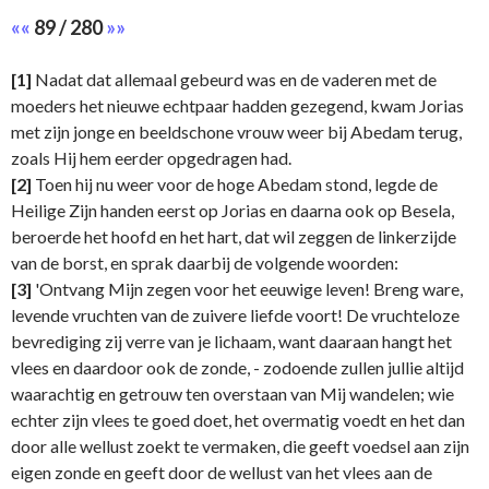
««
89 / 280
»»
[1]
Nadat dat allemaal gebeurd was en de vaderen met de
moeders het nieuwe echtpaar hadden gezegend, kwam Jorias
met zijn jonge en beeldschone vrouw weer bij Abedam terug,
zoals Hij hem eerder opgedragen had.
[2]
Toen hij nu weer voor de hoge Abedam stond, legde de
Heilige Zijn handen eerst op Jorias en daarna ook op Besela,
beroerde het hoofd en het hart, dat wil zeggen de linkerzijde
van de borst, en sprak daarbij de volgende woorden:
[3]
'Ontvang Mijn zegen voor het eeuwige leven! Breng ware,
levende vruchten van de zuivere liefde voort! De vruchteloze
bevrediging zij verre van je lichaam, want daaraan hangt het
vlees en daardoor ook de zonde, - zodoende zullen jullie altijd
waarachtig en getrouw ten overstaan van Mij wandelen; wie
echter zijn vlees te goed doet, het overmatig voedt en het dan
door alle wellust zoekt te vermaken, die geeft voedsel aan zijn
eigen zonde en geeft door de wellust van het vlees aan de