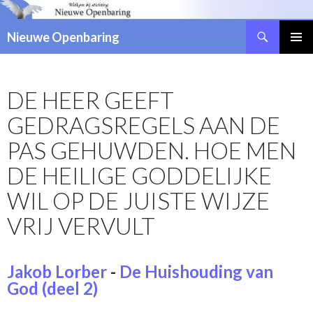
Zoeken
Nieuwe Openbaring
NAAR
DE
INHOUD
DE HEER GEEFT
SPRINGEN
GEDRAGSREGELS AAN DE
PAS GEHUWDEN. HOE MEN
DE HEILIGE GODDELIJKE
WIL OP DE JUISTE WIJZE
VRIJ VERVULT
Jakob Lorber
-
De Huishouding van
God (deel 2)