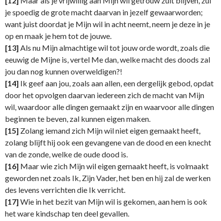
[12]
Maar als je vrijwillig aan Mijn wil getrouw zult blijven, zul
je spoedig de grote macht daarvan in jezelf gewaarworden;
want juist doordat je Mijn wil in acht neemt, neem je deze in je
op en maak je hem tot de jouwe.
[13]
Als nu Mijn almachtige wil tot jouw orde wordt, zoals die
eeuwig de Mijne is, vertel Me dan, welke macht des doods zal
jou dan nog kunnen overweldigen?!
[14]
Ik geef aan jou, zoals aan allen, een dergelijk gebod, opdat
door het opvolgen daarvan iedereen zich de macht van Mijn
wil, waardoor alle dingen gemaakt zijn en waarvoor alle dingen
beginnen te beven, zal kunnen eigen maken.
[15]
Zolang iemand zich Mijn wil niet eigen gemaakt heeft,
zolang blijft hij ook een gevangene van de dood en een knecht
van de zonde, welke de oude dood is.
[16]
Maar wie zich Mijn wil eigen gemaakt heeft, is volmaakt
geworden net zoals Ik, Zijn Vader, het ben en hij zal de werken
des levens verrichten die Ik verricht.
[17]
Wie in het bezit van Mijn wil is gekomen, aan hem is ook
het ware kindschap ten deel gevallen.