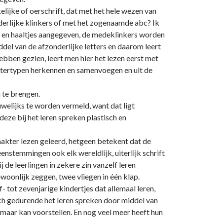
nkelijke of oerschrift, dat met het hele wezen van
nderlijke klinkers of met het zogenaamde abc? Ik
es en haaltjes aangegeven, de medeklinkers worden
ddel van de afzonderlijke letters en daarom leert
ebben gezien, leert men hier het lezen eerst met
ttertypen herkennen en samenvoegen en uit de
j te brengen.
welijks te worden vermeld, want dat ligt
deze bij het leren spreken plastisch en
akter lezen geleerd, hetgeen betekent dat de
reenstemmingen ook elk wereldlijk, uiterlijk schrift
de leerlingen in zekere zin vanzelf leren
woonlijk zeggen, twee vliegen in één klap.
- tot zevenjarige kindertjes dat allemaal leren,
ich gedurende het leren spreken door middel van
t maar kan voorstellen. En nog veel meer heeft hun