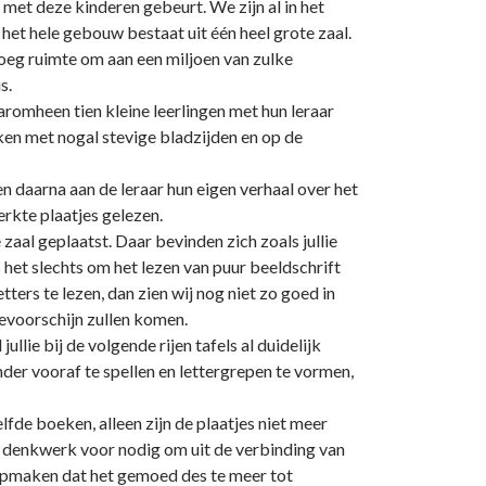
met deze kinderen gebeurt. We zijn al in het
het hele gebouw bestaat uit één heel grote zaal.
noeg ruimte om aan een miljoen van zulke
s.
aaromheen tien kleine leerlingen met hun leraar
eken met nogal stevige bladzijden en op de
en daarna aan de leraar hun eigen verhaal over het
erkte plaatjes gelezen.
 zaal geplaatst. Daar bevinden zich zoals jullie
s het slechts om het lezen van puur beeldschrift
ers te lezen, dan zien wij nog niet zo goed in
tevoorschijn zullen komen.
ullie bij de volgende rijen tafels al duidelijk
nder vooraf te spellen en lettergrepen te vormen,
zelfde boeken, alleen zijn de plaatjes niet meer
r denkwerk voor nodig om uit de verbinding van
t opmaken dat het gemoed des te meer tot