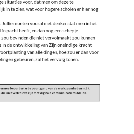
e situaties voor, dat men om deze te
k in te zien, wat voor hogere scholen er hier nog
. Jullie moeten vooral niet denken dat men in het
el in pacht heeft, en dan nog een schepje
ie zou bevinden die niet vervolmaakt zou kunnen
s in de ontwikkeling van Zijn oneindige kracht
oortplanting van alle dingen, hoe zou er dan voor
lingen gebeuren, zal het vervolg tonen.
 Hiermee bevordert u de voortgang van de werkzaamheden m.b.t.
 die niet vertrouwd zijn met digitale communicatiemiddelen.