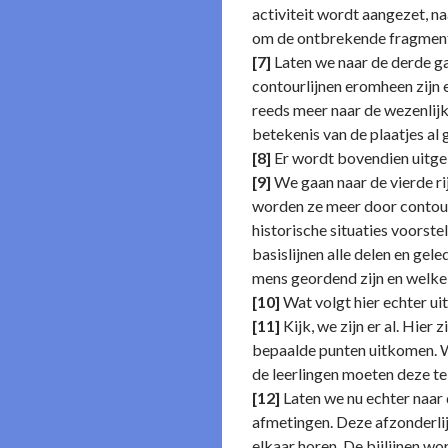
activiteit wordt aangezet, 
om de ontbrekende fragmenten
[7]
Laten we naar de derde gaa
contourlijnen eromheen zijn e
reeds meer naar de wezenlijke
betekenis van de plaatjes al 
[8]
Er wordt bovendien uitgel
[9]
We gaan naar de vierde ri
worden ze meer door contour
historische situaties voorst
basislijnen alle delen en ge
mens geordend zijn en welke 
[10]
Wat volgt hier echter uit
[11]
Kijk, we zijn er al. Hier 
bepaalde punten uitkomen. Wa
de leerlingen moeten deze te
[12]
Laten we nu echter naar d
afmetingen. Deze afzonderlij
elkaar horen. De bijlijnen wo