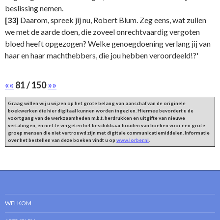
beslissing nemen.
[33]
Daarom, spreek jij nu, Robert Blum. Zeg eens, wat zullen
we met de aarde doen, die zoveel onrechtvaardig vergoten
bloed heeft opgezogen? Welke genoegdoening verlang jij van
haar en haar machthebbers, die jou hebben veroordeeld!?'
««
81 / 150
»»
Graag willen wij u wijzen op het grote belang van aanschaf van de originele
boekwerken die hier digitaal kunnen worden ingezien. Hiermee bevordert u de
voortgang van de werkzaamheden m.b.t. herdrukken en uitgifte van nieuwe
vertalingen, en niet te vergeten het beschikbaar houden van boeken voor een grote
groep mensen die niet vertrouwd zijn met digitale communicatiemiddelen. Informatie
over het bestellen van deze boeken vindt u op
www.lorber.nl
.
WELKOM