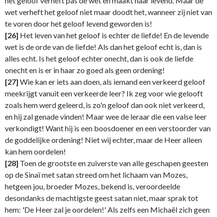
het geloof verheft pas de wet en maakt haar levend. Maar de
wet verheft het geloof niet maar doodt het, wanneer zij niet van
te voren door het geloof levend geworden is!
[26]
Het leven van het geloof is echter de liefde! En de levende
wet is de orde van de liefde! Als dan het geloof echt is, dan is
alles echt. Is het geloof echter onecht, dan is ook de liefde
onecht en is er in haar zo goed als geen ordening!
[27]
Wie kan er iets aan doen, als iemand een verkeerd geloof
meekrijgt vanuit een verkeerde leer? Ik zeg voor wie gelooft
zoals hem werd geleerd, is zo'n geloof dan ook niet verkeerd,
en hij zal genade vinden! Maar wee de leraar die een valse leer
verkondigt! Want hij is een boosdoener en een verstoorder van
de goddelijke ordening! Niet wij echter, maar de Heer alleen
kan hem oordelen!
[28]
Toen de grootste en zuiverste van alle geschapen geesten
op de Sinaï met satan streed om het lichaam van Mozes,
hetgeen jou, broeder Mozes, bekend is, veroordeelde
desondanks de machtigste geest satan niet, maar sprak tot
hem: 'De Heer zal je oordelen!' Als zelfs een Michaël zich geen