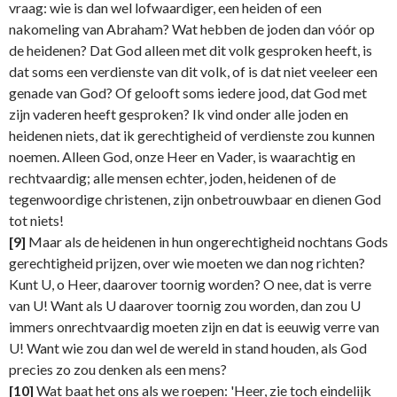
vraag: wie is dan wel lofwaardiger, een heiden of een
nakomeling van Abraham? Wat hebben de joden dan vóór op
de heidenen? Dat God alleen met dit volk gesproken heeft, is
dat soms een verdienste van dit volk, of is dat niet veeleer een
genade van God? Of gelooft soms iedere jood, dat God met
zijn vaderen heeft gesproken? Ik vind onder alle joden en
heidenen niets, dat ik gerechtigheid of verdienste zou kunnen
noemen. Alleen God, onze Heer en Vader, is waarachtig en
rechtvaardig; alle mensen echter, joden, heidenen of de
tegenwoordige christenen, zijn onbetrouwbaar en dienen God
tot niets!
[9]
Maar als de heidenen in hun ongerechtigheid nochtans Gods
gerechtigheid prijzen, over wie moeten we dan nog richten?
Kunt U, o Heer, daarover toornig worden? O nee, dat is verre
van U! Want als U daarover toornig zou worden, dan zou U
immers onrechtvaardig moeten zijn en dat is eeuwig verre van
U! Want wie zou dan wel de wereld in stand houden, als God
precies zo zou denken als een mens?
[10]
Wat baat het ons als we roepen: 'Heer, zie toch eindelijk