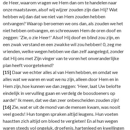
de Heer, waarom vragen we Hem dan om te handelen naar
onze maatstaven, alsof wij wijzer zouden zijn dan Hij? Wat
hebben wij dan dat we niet van Hem zouden hebben
ontvangen? Waarop beroemen we ons dan, als zouden we het
niet hebben ontvangen, en schreeuwen Hem de oren doof en
zeggen: 'Zie, o zie Heer!' Alsof Hij doof en blind zou zijn, en
een zwak verstand en een zwakke wil zou hebben! 0, zeg me
vrienden, welke wegen hebben we dan zelf aangelegd, zonder
dat Hij ons met Zijn vinger van te voren het onveranderlijke
plan heeft voorgetekend?
[15]
Daar we echter alles al van Hem hebben, en omdat we
alles wat we waren en wat we nu zijn, alleen door Hem en in
Hem zijn, hoe kunnen we dan zeggen: 'Heer, laat Uw belofte
eindelijk in vervulling gaan en verdelg de boosdoeners op
aarde!' Ik meen, dat we dan zeer onbescheiden zouden zijn!
[16]
Zie, wat er uit de mond van de mensen kwam, was nooit
veel goeds! Hun tongen spraken altijd leugens. Hun voeten
haastten zich altijd om bloed te vergieten! En al hun wegen
waren steeds vol ongeluk, droefenis, hartenleed en kwellingen