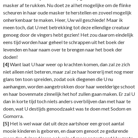
masker af te rukken. Nu doet ze al het mogelijke om de flinke
scheuren in haar oude masker te herstellen en zoveel mogelijk
onherkenbaar te maken. Heer, Uw wil geschiede! Maar ik
meen toch, dat U met betrekking tot deze ellendige creatuur
genoeg door de vingers hebt gezien! Het zou daarom eindelijk
eens tijd worden haar geheel te schrappen uit het boek der
levenden en haar naam over te brengen naar het boek der
doden!
[4]
Want laat U haar weer op krachten komen, dan zal ze zich
niet alleen niet beteren, maar zal ze haar hoererij met nog meer
glans ten toon spreiden, zodat ook diegenen die U nu
aanhangen, worden aangetrokken door haar weelderige schoot
en haar bovenmate zinnelijk het hof zullen gaan maken. Er zal U
dan in korte tijd toch niets anders overblijven dan met haar te
doen, wat U destijds genoodzaakt was te doen met Sodom en
Gomorra.
[5]
Het is wel waar dat uit deze aartshoer een groot aantal
mooie kinderen is geboren, en daarom genoot ze gedurende