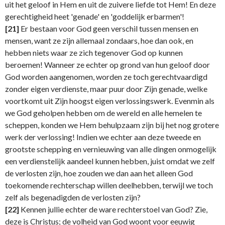
uit het geloof in Hem en uit de zuivere liefde tot Hem! En deze
gerechtigheid heet 'genade' en 'goddelijk erbarmen'!
[21]
Er bestaan voor God geen verschil tussen mensen en
mensen, want ze zijn allemaal zondaars, hoe dan ook, en
hebben niets waar ze zich tegenover God op kunnen
beroemen! Wanneer ze echter op grond van hun geloof door
God worden aangenomen, worden ze toch gerechtvaardigd
zonder eigen verdienste, maar puur door Zijn genade, welke
voortkomt uit Zijn hoogst eigen verlossingswerk. Evenmin als
we God geholpen hebben om de wereld en alle hemelen te
scheppen, konden we Hem behulpzaam zijn bij het nog grotere
werk der verlossing! Indien we echter aan deze tweede en
grootste schepping en vernieuwing van alle dingen onmogelijk
een verdienstelijk aandeel kunnen hebben, juist omdat we zelf
de verlosten zijn, hoe zouden we dan aan het alleen God
toekomende rechterschap willen deelhebben, terwijl we toch
zelf als begenadigden de verlosten zijn?
[22]
Kennen jullie echter de ware rechterstoel van God? Zie,
deze is Christus; de volheid van God woont voor eeuwig