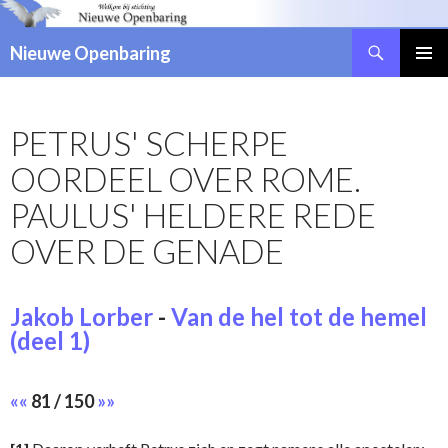
Zoeken
Nieuwe Openbaring
NAAR
DE
INHOUD
PETRUS' SCHERPE
SPRINGEN
OORDEEL OVER ROME.
PAULUS' HELDERE REDE
OVER DE GENADE
Jakob Lorber
-
Van de hel tot de hemel
(deel 1)
««
81 / 150
»»