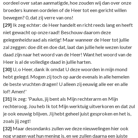
oordeel over satan aanmatigde, hoe zouden wij dan over onze
broeders kunnen oordelen of de Heer tot een gericht willen
bewegen? 0, dat zij verre van ons!
[29]
Ik zeg echter: de Heer handelt en richt reeds lang en heeft
niet gewacht op onze raad! Beschouw daarom deze
gelegenheidsraad als nietig! Maar wanneer de Heer tot jullie
zal zeggen: doe dit en doe dat, laat dan jullie hele wezen louter
daad zijn naar het woord van de Heer! Want het woord van de
Heer is al de volledige daad in jullie harten.
[30]
U, o Heer, dank ik omdat U deze woorden in mijn mond
hebt gelegd. Mogen zij toch op aarde evenals in alle hemelen
de beste vruchten dragen! U alleen zij eeuwig alle eer en alle
lof! Amen!'
[31]
Ik zeg: 'Paulus, jij bent als Mijn rechterarm en Mijn
rechteroog. Jou heb Ik tot Mijn werktuig uitverkoren en dat zul
je ook eeuwig blijven. Jij hebt geheel juist gesproken en het is,
zoals jij zegt!
[32]
Maar desondanks zullen we deze nieuwelingen hier ook
nog vragen wat hun mening is, en we zullen daarna een juiste