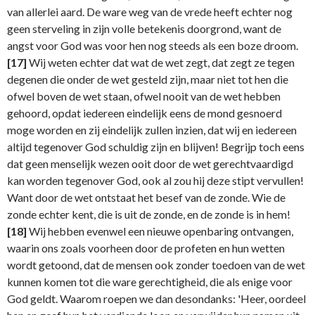
van allerlei aard. De ware weg van de vrede heeft echter nog
geen sterveling in zijn volle betekenis doorgrond, want de
angst voor God was voor hen nog steeds als een boze droom.
[17]
Wij weten echter dat wat de wet zegt, dat zegt ze tegen
degenen die onder de wet gesteld zijn, maar niet tot hen die
ofwel boven de wet staan, ofwel nooit van de wet hebben
gehoord, opdat iedereen eindelijk eens de mond gesnoerd
moge worden en zij eindelijk zullen inzien, dat wij en iedereen
altijd tegenover God schuldig zijn en blijven! Begrijp toch eens
dat geen menselijk wezen ooit door de wet gerechtvaardigd
kan worden tegenover God, ook al zou hij deze stipt vervullen!
Want door de wet ontstaat het besef van de zonde. Wie de
zonde echter kent, die is uit de zonde, en de zonde is in hem!
[18]
Wij hebben evenwel een nieuwe openbaring ontvangen,
waarin ons zoals voorheen door de profeten en hun wetten
wordt getoond, dat de mensen ook zonder toedoen van de wet
kunnen komen tot die ware gerechtigheid, die als enige voor
God geldt. Waarom roepen we dan desondanks: 'Heer, oordeel