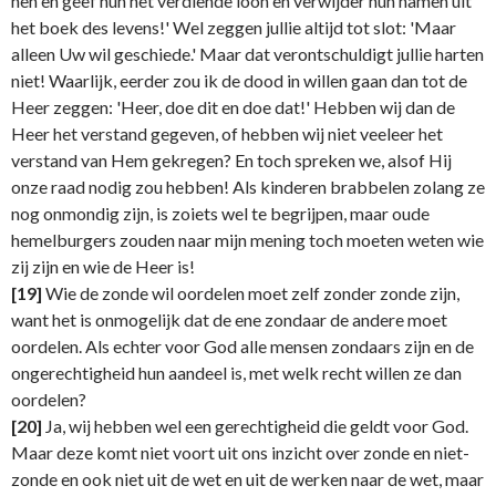
hen en geef hun het verdiende loon en verwijder hun namen uit
het boek des levens!' Wel zeggen jullie altijd tot slot: 'Maar
alleen Uw wil geschiede.' Maar dat verontschuldigt jullie harten
niet! Waarlijk, eerder zou ik de dood in willen gaan dan tot de
Heer zeggen: 'Heer, doe dit en doe dat!' Hebben wij dan de
Heer het verstand gegeven, of hebben wij niet veeleer het
verstand van Hem gekregen? En toch spreken we, alsof Hij
onze raad nodig zou hebben! Als kinderen brabbelen zolang ze
nog onmondig zijn, is zoiets wel te begrijpen, maar oude
hemelburgers zouden naar mijn mening toch moeten weten wie
zij zijn en wie de Heer is!
[19]
Wie de zonde wil oordelen moet zelf zonder zonde zijn,
want het is onmogelijk dat de ene zondaar de andere moet
oordelen. Als echter voor God alle mensen zondaars zijn en de
ongerechtigheid hun aandeel is, met welk recht willen ze dan
oordelen?
[20]
Ja, wij hebben wel een gerechtigheid die geldt voor God.
Maar deze komt niet voort uit ons inzicht over zonde en niet-
zonde en ook niet uit de wet en uit de werken naar de wet, maar