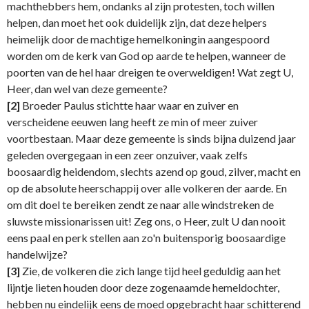
machthebbers hem, ondanks al zijn protesten, toch willen
helpen, dan moet het ook duidelijk zijn, dat deze helpers
heimelijk door de machtige hemelkoningin aangespoord
worden om de kerk van God op aarde te helpen, wanneer de
poorten van de hel haar dreigen te overweldigen! Wat zegt U,
Heer, dan wel van deze gemeente?
[2]
Broeder Paulus stichtte haar waar en zuiver en
verscheidene eeuwen lang heeft ze min of meer zuiver
voortbestaan. Maar deze gemeente is sinds bijna duizend jaar
geleden overgegaan in een zeer onzuiver, vaak zelfs
boosaardig heidendom, slechts azend op goud, zilver, macht en
op de absolute heerschappij over alle volkeren der aarde. En
om dit doel te bereiken zendt ze naar alle windstreken de
sluwste missionarissen uit! Zeg ons, o Heer, zult U dan nooit
eens paal en perk stellen aan zo'n buitensporig boosaardige
handelwijze?
[3]
Zie, de volkeren die zich lange tijd heel geduldig aan het
lijntje lieten houden door deze zogenaamde hemeldochter,
hebben nu eindelijk eens de moed opgebracht haar schitterend