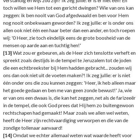
verstandig en wijs zou zijn? Ik zeg jullie: er is er niet één! En
toch willen we Hem tot een gericht dwingen? Wie van ons kan
zeggen: ik ben nooit van God afgedwaald en ben voor Hem
nog nooit onbekwaam geworden? Ik zeg jullie: er is onder ons
allen ook niet één een haar beter dan een ander, en toch roepen
wij: '0 Heer, zie toch eindelijk eens de grote boosheid van de
mensen op aarde aan en tuchtig hen!'
[13]
Wat zou er gebeuren, als de Heer zich tenslotte verheft en
spreekt zoals destijds in de tempel te Jeruzalem tot de joden
die een echtbreekster bij Hem hadden gebracht... zouden wij
ons dan ook niet uit de voeten maken?! Ik zeg jullie: er is niet
één onder ons die zou kunnen zeggen: 'Heer, ik heb alleen maar
het goede gedaan en ben me van geen zonde bewust!' Ja, wie
er van ons een dwaas is, die kan het zeggen, net als de farizeeër
in de tempel, die ook God prees dat Hij hem zo buitengewoon
rechtschapen had gemaakt! Maar zoals we allen wel weten,
heeft de Heer zijn rechtvaardiging verworpen en die van de
zondige tollenaar aanvaard!
[14]
Omdat we echter allemaal weten wat waarde heeft voor