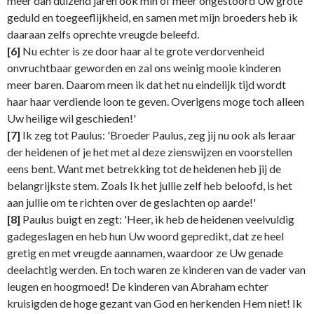
meer dan duizend jaren ook min of meer ongestoord Uw grote
geduld en toegeeflijkheid, en samen met mijn broeders heb ik
daaraan zelfs oprechte vreugde beleefd.
[6]
Nu echter is ze door haar al te grote verdorvenheid
onvruchtbaar geworden en zal ons weinig mooie kinderen
meer baren. Daarom meen ik dat het nu eindelijk tijd wordt
haar haar verdiende loon te geven. Overigens moge toch alleen
Uw heilige wil geschieden!'
[7]
Ik zeg tot Paulus: 'Broeder Paulus, zeg jij nu ook als leraar
der heidenen of je het met al deze zienswijzen en voorstellen
eens bent. Want met betrekking tot de heidenen heb jij de
belangrijkste stem. Zoals Ik het jullie zelf heb beloofd, is het
aan jullie om te richten over de geslachten op aarde!'
[8]
Paulus buigt en zegt: 'Heer, ik heb de heidenen veelvuldig
gadegeslagen en heb hun Uw woord gepredikt, dat ze heel
gretig en met vreugde aannamen, waardoor ze Uw genade
deelachtig werden. En toch waren ze kinderen van de vader van
leugen en hoogmoed! De kinderen van Abraham echter
kruisigden de hoge gezant van God en herkenden Hem niet! Ik