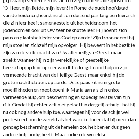
[1]
Daarop verheft Petrus zich en zegt namens alle apostelen:
'O Heer, mijn liefde, mijn leven! In Rome, de oude hoofdstad
van de heidenen, heerst nu al zo'n duizend jaar lang een hiërarch
die zijn leer heeft samengesteld uit het heidendom, het
jodendom en ook uit Uw zeer beknotte leer. Hij noemt zich
paus en plaatsbekleder van God op aarde! Zijn troon noemt hij
mijn stoel en zichzelf mijn opvolger! Hij beweert in het bezit te
zijn van de volle macht van Uw allerheiligste Geest, maar
zoekt, wanneer hij in zijn wereldlijke of geestelijke
heerschappij door oproer wordt bedreigd, nooit hulp in zijn
vermeende kracht van de Heilige Geest, maar enkel bij de
grote machthebbers op aarde. Deze paus zit nu in grote
moeilijkheden en roept openlijk Maria aan als zijn enige
vermeende hulp, om bescherming en spoedig herstel van zijn
rijk. Omdat hij echter zelf niet gelooft in dergelijke hulp, laat hij
nu ook nog andere hulp toe, waartegen hij voor de schijn wel
protesteert om de wereld als het ware te tonen dat hij meer dan
genoeg bescherming uit de hemelen zou hebben en dus geen
andere hulp nodig heeft. Maar indien de wereldse