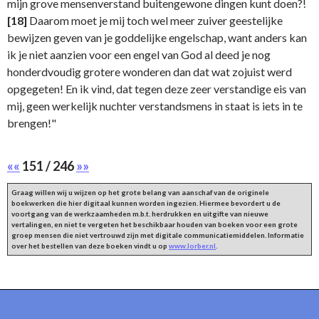
mijn grove mensenverstand buitengewone dingen kunt doen?!
[18]
Daarom moet je mij toch wel meer zuiver geestelijke
bewijzen geven van je goddelijke engelschap, want anders kan
ik je niet aanzien voor een engel van God al deed je nog
honderdvoudig grotere wonderen dan dat wat zojuist werd
opgegeten! En ik vind, dat tegen deze zeer verstandige eis van
mij, geen werkelijk nuchter verstandsmens in staat is iets in te
brengen!"
««
151 / 246
»»
Graag willen wij u wijzen op het grote belang van aanschaf van de originele
boekwerken die hier digitaal kunnen worden ingezien. Hiermee bevordert u de
voortgang van de werkzaamheden m.b.t. herdrukken en uitgifte van nieuwe
vertalingen, en niet te vergeten het beschikbaar houden van boeken voor een grote
groep mensen die niet vertrouwd zijn met digitale communicatiemiddelen. Informatie
over het bestellen van deze boeken vindt u op
www.lorber.nl
.