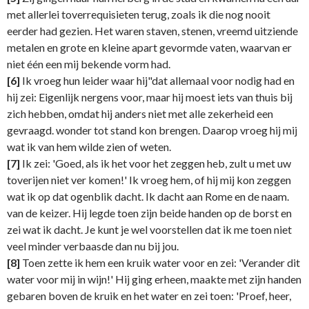
met allerlei toverrequisieten terug, zoals ik die nog nooit
eerder had gezien. Het waren staven, stenen, vreemd uitziende
metalen en grote en kleine apart gevormde vaten, waarvan er
niet één een mij bekende vorm had.
[6]
Ik vroeg hun leider waar hij"dat allemaal voor nodig had en
hij zei: Eigenlijk nergens voor, maar hij moest iets van thuis bij
zich hebben, omdat hij anders niet met alle zekerheid een
gevraagd. wonder tot stand kon brengen. Daarop vroeg hij mij
wat ik van hem wilde zien of weten.
[7]
Ik zei: 'Goed, als ik het voor het zeggen heb, zult u met uw
toverijen niet ver komen!' Ik vroeg hem, of hij mij kon zeggen
wat ik op dat ogenblik dacht. Ik dacht aan Rome en de naam.
van de keizer. Hij legde toen zijn beide handen op de borst en
zei wat ik dacht. Je kunt je wel voorstellen dat ik me toen niet
veel minder verbaasde dan nu bij jou.
[8]
Toen zette ik hem een kruik water voor en zei: 'Verander dit
water voor mij in wijn!' Hij ging erheen, maakte met zijn handen
gebaren boven de kruik en het water en zei toen: 'Proef, heer,