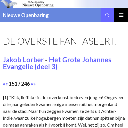
Zoeken
Nieuwe Openbaring
NAAR
DE
INHOUD
DE OVERSTE FANTASEERT.
SPRINGEN
Jakob Lorber
-
Het Grote Johannes
Evangelie (deel 3)
««
151 / 246
»»
[1]
"Kijk, lieflijke, in de toverkunst bedreven jongen! Ongeveer
drie jaar geleden kwamen enige mensen uit het morgenland
naar de stad. Naar hun zeggen kwamen ze zelfs uit Achter-
Indië, waar zulke hoge.bergen moeten zijn dat hun spitsen bijna
de maan aanraken als hij voorbij komt. Wel, het zij zo. Om heel