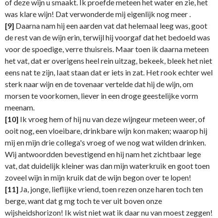
of deze wijn u smaakt. Ik proefde meteen het water en zie, het
was klare wijn! Dat verwonderde mij eigenlijk nog meer .
[9]
Daarna nam hij een aarden vat dat helemaal leeg was, goot
de rest van de wijn erin, terwijl hij voorgaf dat het bedoeld was
voor de spoedige, verre thuisreis. Maar toen ik daarna meteen
het vat, dat er overigens heel rein uitzag, bekeek, bleek het niet
eens nat te zijn, Iaat staan dat er iets in zat. Het rook echter wel
sterk naar wijn en de tovenaar vertelde dat hij de wijn, om
morsen te voorkomen, liever in een droge geestelijke vorm
meenam.
[10]
Ik vroeg hem of hij nu van deze wijngeur meteen weer, of
ooit nog, een vloeibare, drinkbare wijn kon maken; waarop hij
mij en mijn drie collega's vroeg of we nog wat wilden drinken.
Wij antwoordden bevestigend en hij nam het zichtbaar lege
vat, dat duidelijk kleiner was dan mijn waterkruik en goot toen
zoveel wijn in mijn kruik dat de wijn begon over te lopen!
[11]
Ja, jonge, lieflijke vriend, toen rezen onze haren toch ten
berge, want dat g mg toch te ver uit boven onze
wijsheidshorizon! Ik wist niet wat ik daar nu van moest zeggen!