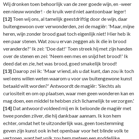
Wij dronken toen behoorlijk van de zeer goede wijn, en -weer
een nieuw wonder! - de kruik werd niet aantoonbaar leger!
[12]
Toen wij ons, al tamelijk geestdriftig door de wijn, daar
buitengewoon over verwonderden, zei de magiër: 'Maar, mijne
heren, wijn zonder brood gaat toch eigenlijk niet! Hier heb ik
een paar stenen. Wat zou u ervan zeggen als ik die in brood
veranderde?' Ik zei: 'Doe dat!' Toen streek hij met zijn handen
over de stenen en zei: 'Neem een mes en snijd het brood!' Ik
deed dat en zie, het was brood, goed smakelijk brood!
[13]
Daarop zei ik: 'Maar vriend, als u dat kunt, dan zou ik toch
wel eens willen weten waarom u voor uw buitengewone kunst
betaald wilt worden?' Antwoordt de magiër: 'Slechts als
curiositeit en om op plaatsen, waar men geen wonderen kan en
mag doen, een middel te hebben zich lichamelijk te verzorgen.'
[14]
Dat antwoord voldeed mij en ik beloonde de magiër met
twee ponden zilver, die hij dankbaar aannam. Ik kon hem
echter, omdat het te uitzonderlijk was, geen toestemming
geven zijn kunst ook in het openbaar voor het blinde volk te
vertonen, want het volk zou hem meteen een goddelijke