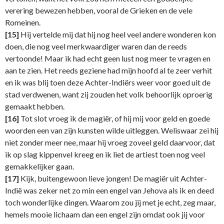
verering bewezen hebben, vooral de Grieken en de vele
Romeinen.
[15]
Hij vertelde mij dat hij nog heel veel andere wonderen kon
doen, die nog veel merkwaardiger waren dan de reeds
vertoonde! Maar ik had echt geen lust nog meer te vragen en
aan te zien. Het reeds geziene had mijn hoofd al te zeer verhit
en ik was blij toen deze Achter-Indiërs weer voor goed uit de
stad verdwenen, want zij zouden het volk behoorlijk oproerig
gemaakt hebben.
[16]
Tot slot vroeg ik de magiër, of hij mij voor geld en goede
woorden een van zijn kunsten wilde uitleggen. Weliswaar zei hij
niet zonder meer nee, maar hij vroeg zoveel geld daarvoor, dat
ik op slag kippenvel kreeg en ik liet de artiest toen nog veel
gemakkelijker gaan.
[17]
Kijk, buitengewoon lieve jongen! De magiër uit Achter-
Indië was zeker net zo min een engel van Jehova als ik en deed
toch wonderlijke dingen. Waarom zou jij met je echt, zeg maar,
hemels mooie lichaam dan een engel zijn omdat ook jij voor