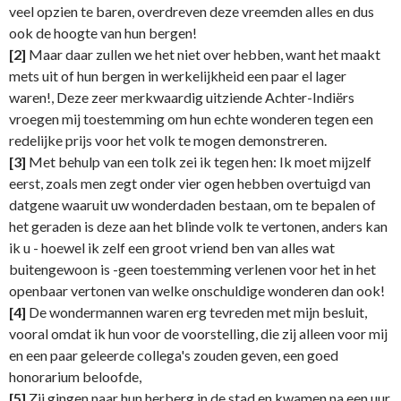
veel opzien te baren, overdreven deze vreemden alles en dus
ook de hoogte van hun bergen!
[2]
Maar daar zullen we het niet over hebben, want het maakt
mets uit of hun bergen in werkelijkheid een paar el lager
waren!, Deze zeer merkwaardig uitziende Achter-Indiërs
vroegen mij toestemming om hun echte wonderen tegen een
redelijke prijs voor het volk te mogen demonstreren.
[3]
Met behulp van een tolk zei ik tegen hen: Ik moet mijzelf
eerst, zoals men zegt onder vier ogen hebben overtuigd van
datgene waaruit uw wonderdaden bestaan, om te bepalen of
het geraden is deze aan het blinde volk te vertonen, anders kan
ik u - hoewel ik zelf een groot vriend ben van alles wat
buitengewoon is -geen toestemming verlenen voor het in het
openbaar vertonen van welke onschuldige wonderen dan ook!
[4]
De wondermannen waren erg tevreden met mijn besluit,
vooral omdat ik hun voor de voorstelling, die zij alleen voor mij
en een paar geleerde collega's zouden geven, een goed
honorarium beloofde,
[5]
Zij gingen naar hun herberg in de stad en kwamen na een uur