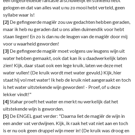
een ongebreidelde fantasie afschuwelijk en stinkend hebt
gelogen en dat van alles wat u nu zo mooi hebt verteld, geen
syllabe waar is!
[2]
De gefingeerde magiër zou uw gedachten hebben geraden,
maar ik heb nu geraden dat u ons allen duimendik voor hebt
staan liegen! En zo is dan nu de leugen van de magiër door mij
voor u waarheid geworden!
[3]
De gefingeerde magiër moet volgens uw leugens wijn uit
water hebben gemaakt, ook dat kan ik u daadwerkelijk laten
zien! Kijk, daar staat ook een lege kruik, laten we deze met
water vullen! (De kruik wordt met water gevuld.) Kijk, hier
staat hij vol met water! Ik heb de kruik niet aangeraakt en toch
is het water uitstekende wijn geworden! - Proef, of u deze
lekker vindt!"
[4]
Stahar proeft het water en merkt nu werkelijk dat het
uitstekende wijn is geworden.
[5]
De ENGEL gaat verder: "Daarna liet de magiër de wijn in
een ander vat verdwijnen. Kijk, ik raak het vat niet aan en toch
is er nu ook geen druppel wijn meer in! (De kruik was droog en