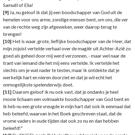
Samuël of Elia!
[9]
Ja, nu geloof ik dat jij een boodschapper van God uit de
hemelen voor ons arme, zondige mensen bent, om ons, die ver
van de rechte weg zijn afgeweken, weer daarop terug te
brengen!
[10]
Het is waar, grote, lieflijke boodschapper van de Heer, dat
mijn zojuist vertelde verhaal over de magiër uit Achter-Azië zo
goed als geheel door mij werd verzonnen, - maar wel naar de
trant van iemand die het mij eens vertelde. Ik vertelde het
slechts om je wat nader te testen, maar ik ontdekte dat je
werkelijk hart en nieren doorziet en dat je wil echt het
onmogelijkste spelenderwijs doet.
[11]
Daarom geloof ik nu ook vast, dat je ondanks je heel
mooie lichaam een volmaakte boodschapper van God bent en
ik heb nu een grote vreugde in mijn hart dat ook ik eenmaal dat
heb beleefd, waarvan in het Boek geschreven staat, dat de
vrome vaders in oude tijden dat ook zo nu en dan hebben
beleefd!"