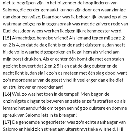
niet te begrijpen zijn. In het bijzonder de hoogliederen van
Salomo, die eerder gemaakt kunnen zijn door een waanzinnige
dan door een wijze. Daardoor was ik behoorlijk kwaad op alles
wat maar enigszins in tegenspraak was met de zuivere rede van
Euclides, door wiens werken ik eigenlijk rekenmeester werd.
[15]
Almachtige, hemelse vriend! Als iemand tegen mij zegt: 2
en 2 is 4, en dat de dag licht is en de nacht duisternis, dan heeft
hij de volle waarheid gesproken en ik zal hem als vriend aan
mijn borst drukken. Als er echter één komt die met een stalen
gezicht beweert dat 2 en 2 5 is en dat de dag duister en de
nacht licht is, dan sla ik zo'n os meteen met één slag dood, want
zo'n moordenaar van de geest vind ik veel erger dan elke dief
en struikrover en moordenaar!
[16]
Wel, zo was het toen in de tempel! Men begon de
onzinnigste dingen te beweren en zette er zelfs straffen op als
iemand het aandurfde om tegen een nóg zo duistere en domme
spreuk van Salomo iets in te brengen!
[17]
De genoemde hogepriester was zo'n echte aanhanger van
Salomo en hield zich streng aan uiterst mystieke wijsheid. Hij