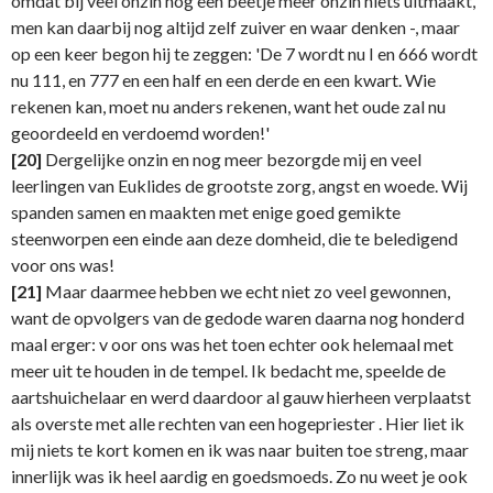
omdat bij veel onzin nog een beetje meer onzin niets uitmaakt,
men kan daarbij nog altijd zelf zuiver en waar denken -, maar
op een keer begon hij te zeggen: 'De 7 wordt nu I en 666 wordt
nu 111, en 777 en een half en een derde en een kwart. Wie
rekenen kan, moet nu anders rekenen, want het oude zal nu
geoordeeld en verdoemd worden!'
[20]
Dergelijke onzin en nog meer bezorgde mij en veel
leerlingen van Euklides de grootste zorg, angst en woede. Wij
spanden samen en maakten met enige goed gemikte
steenworpen een einde aan deze domheid, die te beledigend
voor ons was!
[21]
Maar daarmee hebben we echt niet zo veel gewonnen,
want de opvolgers van de gedode waren daarna nog honderd
maal erger: v oor ons was het toen echter ook helemaal met
meer uit te houden in de tempel. Ik bedacht me, speelde de
aartshuichelaar en werd daardoor al gauw hierheen verplaatst
als overste met alle rechten van een hogepriester . Hier liet ik
mij niets te kort komen en ik was naar buiten toe streng, maar
innerlijk was ik heel aardig en goedsmoeds. Zo nu weet je ook