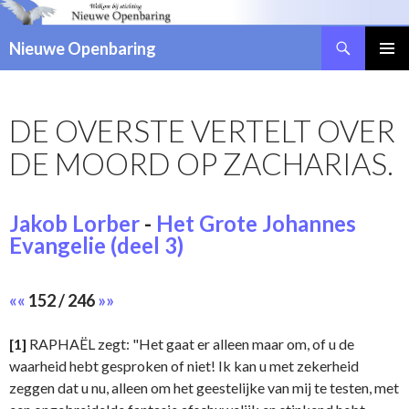
Zoeken
Nieuwe Openbaring
NAAR
DE
INHOUD
DE OVERSTE VERTELT OVER
SPRINGEN
DE MOORD OP ZACHARIAS.
Jakob Lorber
-
Het Grote Johannes
Evangelie (deel 3)
««
152 / 246
»»
[1]
RAPHAËL zegt: "Het gaat er alleen maar om, of u de
waarheid hebt gesproken of niet! Ik kan u met zekerheid
zeggen dat u nu, alleen om het geestelijke van mij te testen, met