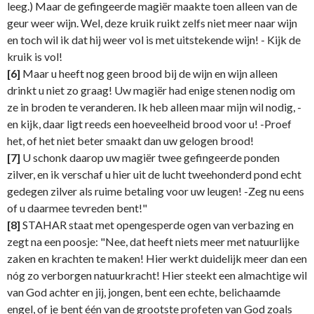
leeg.) Maar de gefingeerde magiër maakte toen alleen van de
geur weer wijn. Wel, deze kruik ruikt zelfs niet meer naar wijn
en toch wil ik dat hij weer vol is met uitstekende wijn! - Kijk de
kruik is vol!
[6]
Maar u heeft nog geen brood bij de wijn en wijn alleen
drinkt u niet zo graag! Uw magiër had enige stenen nodig om
ze in broden te veranderen. Ik heb alleen maar mijn wil nodig, -
en kijk, daar ligt reeds een hoeveelheid brood voor u! -Proef
het, of het niet beter smaakt dan uw gelogen brood!
[7]
U schonk daarop uw magiër twee gefingeerde ponden
zilver, en ik verschaf u hier uit de lucht tweehonderd pond echt
gedegen zilver als ruime betaling voor uw leugen! -Zeg nu eens
of u daarmee tevreden bent!"
[8]
STAHAR staat met opengesperde ogen van verbazing en
zegt na een poosje: "Nee, dat heeft niets meer met natuurlijke
zaken en krachten te maken! Hier werkt duidelijk meer dan een
nóg zo verborgen natuurkracht! Hier steekt een almachtige wil
van God achter en jij, jongen, bent een echte, belichaamde
engel, of je bent één van de grootste profeten van God zoals