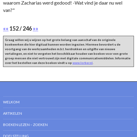
waarom Zacharias werd gedood! -Wat vind je daar nu wel
van?"
««
152 / 246
»»
Graag willen wij u wijzen op het grote belang van aanschaf van de originele
boekwerken die hier digitaal kunnen worden ingezien. Hiermee bevordert u de
voortgang van de werkzaamheden m.b.t. herdrukken en uitgifte van nieuwe
vertalingen, en niet te vergeten het beschikbaar houden van boeken voor een grote
groep mensen die niet vertrouwd zijn met digitale communicatiemiddelen. Informatie
over het bestellen van deze boeken vindt u op
www.lorber.nl
.
WELKOM
ARTIKELEN
BOEKEN LEZEN – ZOEKEN
DOELSTELLING