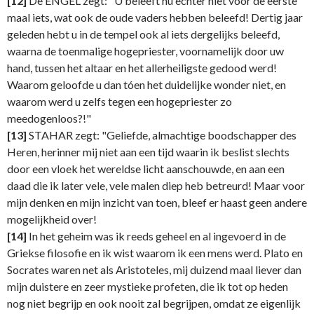
[12]
De ENGEL zegt: "U beleeft nu echter niet voor de eerste
maal iets, wat ook de oude vaders hebben beleefd! Dertig jaar
geleden hebt u in de tempel ook al iets dergelijks beleefd,
waarna de toenmalige hogepriester, voornamelijk door uw
hand, tussen het altaar en het allerheiligste gedood werd!
Waarom geloofde u dan tóen het duidelijke wonder niet, en
waarom werd u zelfs tegen een hogepriester zo
meedogenloos?!"
[13]
STAHAR zegt: "Geliefde, almachtige boodschapper des
Heren, herinner mij niet aan een tijd waarin ik beslist slechts
door een vloek het wereldse licht aanschouwde, en aan een
daad die ik later vele, vele malen diep heb betreurd! Maar voor
mijn denken en mijn inzicht van toen, bleef er haast geen andere
mogelijkheid over!
[14]
In het geheim was ik reeds geheel en al ingevoerd in de
Griekse filosofie en ik wist waarom ik een mens werd. Plato en
Socrates waren net als Aristoteles, mij duizend maal liever dan
mijn duistere en zeer mystieke profeten, die ik tot op heden
nog niet begrijp en ook nooit zal begrijpen, omdat ze eigenlijk