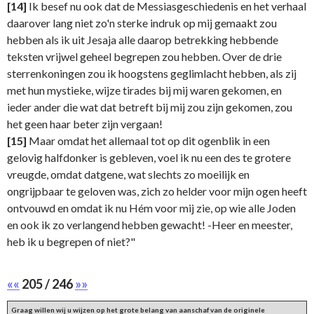
[14]
Ik besef nu ook dat de Messiasgeschiedenis en het verhaal
daarover lang niet zo'n sterke indruk op mij gemaakt zou
hebben als ik uit Jesaja alle daarop betrekking hebbende
teksten vrijwel geheel begrepen zou hebben. Over de drie
sterrenkoningen zou ik hoogstens geglimlacht hebben, als zij
met hun mystieke, wijze tirades bij mij waren gekomen, en
ieder ander die wat dat betreft bij mij zou zijn gekomen, zou
het geen haar beter zijn vergaan!
[15]
Maar omdat het allemaal tot op dit ogenblik in een
gelovig halfdonker is gebleven, voel ik nu een des te grotere
vreugde, omdat datgene, wat slechts zo moeilijk en
ongrijpbaar te geloven was, zich zo helder voor mijn ogen heeft
ontvouwd en omdat ik nu Hém voor mij zie, op wie alle Joden
en ook ik zo verlangend hebben gewacht! -Heer en meester,
heb ik u begrepen of niet?"
««
205 / 246
»»
Graag willen wij u wijzen op het grote belang van aanschaf van de originele