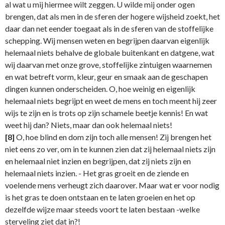
al wat u mij hiermee wilt zeggen. U wilde mij onder ogen
brengen, dat als men in de sferen der hogere wijsheid zoekt, het
daar dan net eender toegaat als in de sferen van de stoffelijke
schepping. Wij mensen weten en begrijpen daarvan eigenlijk
helemaal niets behalve de globale buitenkant en datgene, wat
wij daarvan met onze grove, stoffelijke zintuigen waarnemen
en wat betreft vorm, kleur, geur en smaak aan de geschapen
dingen kunnen onderscheiden. O, hoe weinig en eigenlijk
helemaal niets begrijpt en weet de mens en toch meent hij zeer
wijs te zijn en is trots op zijn schamele beetje kennis! En wat
weet hij dan? Niets, maar dan ook helemaal niets!
[8]
O, hoe blind en dom zijn toch alle mensen! Zij brengen het
niet eens zo ver, om in te kunnen zien dat zij helemaal niets zijn
en helemaal niet inzien en begrijpen, dat zij niets zijn en
helemaal niets inzien. - Het gras groeit en de ziende en
voelende mens verheugt zich daarover. Maar wat er voor nodig
is het gras te doen ontstaan en te laten groeien en het op
dezelfde wijze maar steeds voort te laten bestaan -welke
sterveling ziet dat in?!