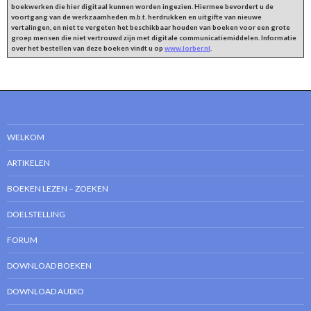
boekwerken die hier digitaal kunnen worden ingezien. Hiermee bevordert u de
voortgang van de werkzaamheden m.b.t. herdrukken en uitgifte van nieuwe
vertalingen, en niet te vergeten het beschikbaar houden van boeken voor een grote
groep mensen die niet vertrouwd zijn met digitale communicatiemiddelen. Informatie
over het bestellen van deze boeken vindt u op
www.lorber.nl
.
WELKOM
ARTIKELEN
BOEKEN LEZEN – ZOEKEN
DOELSTELLING
FORUM
DOWNLOAD BOEKEN
DOWNLOAD AUDIO