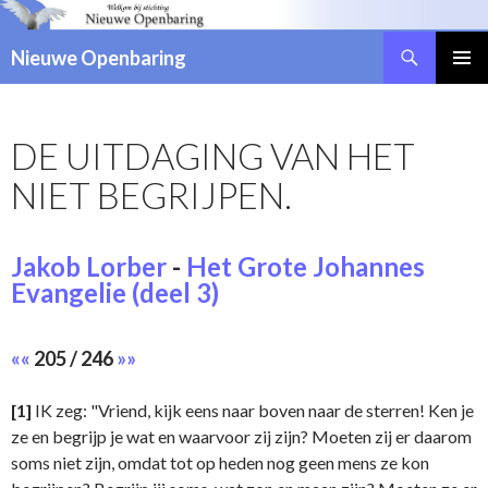
Zoeken
Nieuwe Openbaring
NAAR
DE
INHOUD
DE UITDAGING VAN HET
SPRINGEN
NIET BEGRIJPEN.
Jakob Lorber
-
Het Grote Johannes
Evangelie (deel 3)
««
205 / 246
»»
[1]
IK zeg: "Vriend, kijk eens naar boven naar de sterren! Ken je
ze en begrijp je wat en waarvoor zij zijn? Moeten zij er daarom
soms niet zijn, omdat tot op heden nog geen mens ze kon