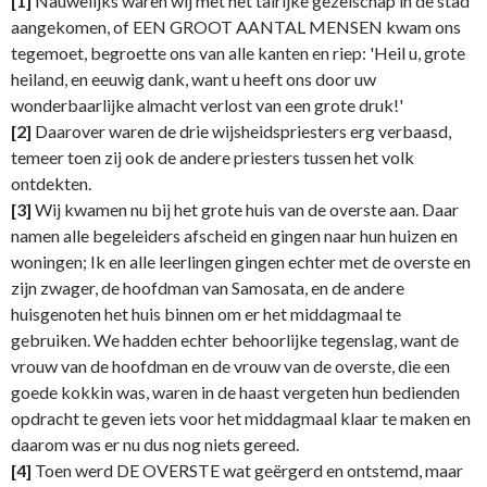
[1]
Nauwelijks waren wij met het talrijke gezelschap in de stad
aangekomen, of EEN GROOT AANTAL MENSEN kwam ons
tegemoet, begroette ons van alle kanten en riep: 'Heil u, grote
heiland, en eeuwig dank, want u heeft ons door uw
wonderbaarlijke almacht verlost van een grote druk!'
[2]
Daarover waren de drie wijsheidspriesters erg verbaasd,
temeer toen zij ook de andere priesters tussen het volk
ontdekten.
[3]
Wij kwamen nu bij het grote huis van de overste aan. Daar
namen alle begeleiders afscheid en gingen naar hun huizen en
woningen; Ik en alle leerlingen gingen echter met de overste en
zijn zwager, de hoofdman van Samosata, en de andere
huisgenoten het huis binnen om er het middagmaal te
gebruiken. We hadden echter behoorlijke tegenslag, want de
vrouw van de hoofdman en de vrouw van de overste, die een
goede kokkin was, waren in de haast vergeten hun bedienden
opdracht te geven iets voor het middagmaal klaar te maken en
daarom was er nu dus nog niets gereed.
[4]
Toen werd DE OVERSTE wat geërgerd en ontstemd, maar