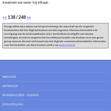
kwamen we weer bij elkaar.
««
138 / 248
»»
Graag willen wij u wijzen op het grote belang van aanschaf van de originele
boekwerken die hier digitaal kunnen worden ingezien. Hiermee bevordert u de
voortgang van de werkzaamheden m.b.t. herdrukken en uitgifte van nieuwe
vertalingen, en niet te vergeten het beschikbaar houden van boeken voor een grote
groep mensen die niet vertrouwd zijn met digitale communicatiemiddelen. Informatie
over het bestellen van deze boeken vindt u op
www.lorber.nl
.
WELKOM
ARTIKELEN
BOEKEN LEZEN – ZOEKEN
DOELSTELLING