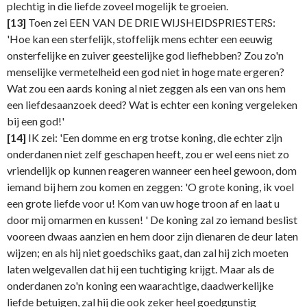
plechtig in die liefde zoveel mogelijk te groeien.
[13]
Toen zei EEN VAN DE DRIE WIJSHEIDSPRIESTERS:
'Hoe kan een sterfelijk, stoffelijk mens echter een eeuwig
onsterfelijke en zuiver geestelijke god liefhebben? Zou zo'n
menselijke vermetelheid een god niet in hoge mate ergeren?
Wat zou een aards koning al niet zeggen als een van ons hem
een liefdesaanzoek deed? Wat is echter een koning vergeleken
bij een god!'
[14]
IK zei: 'Een domme en erg trotse koning, die echter zijn
onderdanen niet zelf geschapen heeft, zou er wel eens niet zo
vriendelijk op kunnen reageren wanneer een heel gewoon, dom
iemand bij hem zou komen en zeggen: 'O grote koning, ik voel
een grote liefde voor u! Kom van uw hoge troon af en laat u
door mij omarmen en kussen! ' De koning zal zo iemand beslist
vooreen dwaas aanzien en hem door zijn dienaren de deur laten
wijzen; en als hij niet goedschiks gaat, dan zal hij zich moeten
laten welgevallen dat hij een tuchtiging krijgt. Maar als de
onderdanen zo'n koning een waarachtige, daadwerkelijke
liefde betuigen, zal hij die ook zeker heel goedgunstig