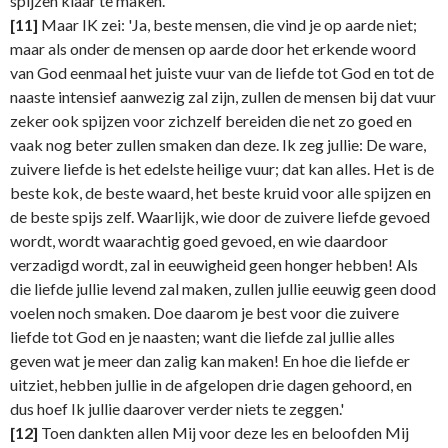
spijzen klaar te maken.
[11]
Maar IK zei: 'Ja, beste mensen, die vind je op aarde niet;
maar als onder de mensen op aarde door het erkende woord
van God eenmaal het juiste vuur van de liefde tot God en tot de
naaste intensief aanwezig zal zijn, zullen de mensen bij dat vuur
zeker ook spijzen voor zichzelf bereiden die net zo goed en
vaak nog beter zullen smaken dan deze. Ik zeg jullie: De ware,
zuivere liefde is het edelste heilige vuur; dat kan alles. Het is de
beste kok, de beste waard, het beste kruid voor alle spijzen en
de beste spijs zelf. Waarlijk, wie door de zuivere liefde gevoed
wordt, wordt waarachtig goed gevoed, en wie daardoor
verzadigd wordt, zal in eeuwigheid geen honger hebben! Als
die liefde jullie levend zal maken, zullen jullie eeuwig geen dood
voelen noch smaken. Doe daarom je best voor die zuivere
liefde tot God en je naasten; want die liefde zal jullie alles
geven wat je meer dan zalig kan maken! En hoe die liefde er
uitziet, hebben jullie in de afgelopen drie dagen gehoord, en
dus hoef Ik jullie daarover verder niets te zeggen.'
[12]
Toen dankten allen Mij voor deze les en beloofden Mij