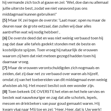
hij vermande zich toch al gauw en zei: 'Wel, doe dan nu allemaal
jullie uiterste best, zodat we niet vanavond pas ons
middagmaal kunnen gebruiken!'
[5]
Maar IK zei tegen de overste: 'Laat maar; open nu maar de
deuren naar de grote eetzaal, dan zullen wij daar alles
aantreffen wat wij nodig hebben! ,
[6]
De overste deed dat en was niet weinig verbaasd toen hij
zag dat daar alle tafels gedekt stonden met de beste en
kostelijkste spijzen. Toen vroeg hij natuurlijk de vrouwen
waarom zij hem dat niet meteen gezegd hadden toen hij
daarnaar vroeg.
[7]
Maar de vrouwen verontschuldigden zich nogmaals en
zeiden, dat zij daar net zo verbaasd over waren als hijzelf,
omdat zij van het toebereiden van dit middagmaal even weinig
afwisten als hij. Het moest beslist ook een wonder zijn.
[8]
Toen bekeek DE OVERSTE het eten en het hele servies en
bestek wat nauwkeuriger en zag dat alle schotels, lepels,
messen en drinkbekers van puur goud gemaakt waren. Hij
kwam vlug naar Mij toe en zei: 'Heer, Heer, dat is Uw werk!