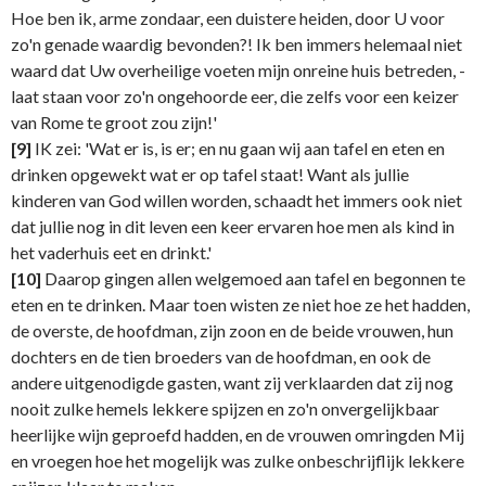
Hoe ben ik, arme zondaar, een duistere heiden, door U voor
zo'n genade waardig bevonden?! Ik ben immers helemaal niet
waard dat Uw overheilige voeten mijn onreine huis betreden, -
laat staan voor zo'n ongehoorde eer, die zelfs voor een keizer
van Rome te groot zou zijn!'
[9]
IK zei: 'Wat er is, is er; en nu gaan wij aan tafel en eten en
drinken opgewekt wat er op tafel staat! Want als jullie
kinderen van God willen worden, schaadt het immers ook niet
dat jullie nog in dit leven een keer ervaren hoe men als kind in
het vaderhuis eet en drinkt.'
[10]
Daarop gingen allen welgemoed aan tafel en begonnen te
eten en te drinken. Maar toen wisten ze niet hoe ze het hadden,
de overste, de hoofdman, zijn zoon en de beide vrouwen, hun
dochters en de tien broeders van de hoofdman, en ook de
andere uitgenodigde gasten, want zij verklaarden dat zij nog
nooit zulke hemels lekkere spijzen en zo'n onvergelijkbaar
heerlijke wijn geproefd hadden, en de vrouwen omringden Mij
en vroegen hoe het mogelijk was zulke onbeschrijflijk lekkere