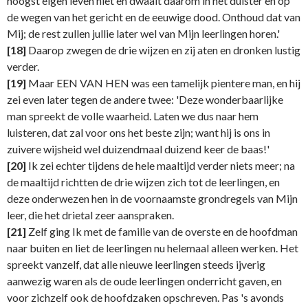
hoogst eigen leven niet en dwaalt daarom in het duister en op
de wegen van het gericht en de eeuwige dood. Onthoud dat van
Mij; de rest zullen jullie later wel van Mijn leerlingen horen.'
[18]
Daarop zwegen de drie wijzen en zij aten en dronken lustig
verder.
[19]
Maar EEN VAN HEN was een tamelijk pientere man, en hij
zei even later tegen de andere twee: 'Deze wonderbaarlijke
man spreekt de volle waarheid. Laten we dus naar hem
luisteren, dat zal voor ons het beste zijn; want hij is ons in
zuivere wijsheid wel duizendmaal duizend keer de baas!'
[20]
Ik zei echter tijdens de hele maaltijd verder niets meer; na
de maaltijd richtten de drie wijzen zich tot de leerlingen, en
deze onderwezen hen in de voornaamste grondregels van Mijn
leer, die het drietal zeer aanspraken.
[21]
Zelf ging Ik met de familie van de overste en de hoofdman
naar buiten en liet de leerlingen nu helemaal alleen werken. Het
spreekt vanzelf, dat alle nieuwe leerlingen steeds ijverig
aanwezig waren als de oude leerlingen onderricht gaven, en
voor zichzelf ook de hoofdzaken opschreven. Pas 's avonds