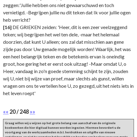
zeggen:'Jullie hebben ons niet gewaarschuwd en toch
vernietigd. -Begrijpen jullie nu dit teken dat Ik voor jullie ogen
heb verricht?
[16]
DE GRIEKEN zeiden: 'Heer, dit is een zeer veelzeggend
teken; wij begrijpen het wel ten dele, -maar het helemaal
doorzien, dat kunt U alleen; ons zal dat misschien aan gene
zijde pas door Uw genade mogelijk worden! Waarlijk, het was
een heel belangrijk teken en de betekenis ervan is oneindig
groot, hoe gering het er eerst ook uitzag! -Maar omdat U, o
Heer, vandaag in zo'n goede stemming schijnt te zijn, zouden
wij U, niet bij wijze van proef, maar slechts als gunst, willen
vragen om ons te vertellen hoe U, zo gezegd, uit het niets iets in
het leven roept'
««
20 / 248
»»
Graag willen wij u wijzen op het grote belang van aanschaf van de originele
boekwerken die hier digitaal kunnen worden ingezien. Hiermee bevordert u de
voortgang van de werkzaamheden m.b.t. herdrukken en uitgifte van nieuwe
vertalingen, en niet te vergeten het beschikbaar houden van boeken voor een grote