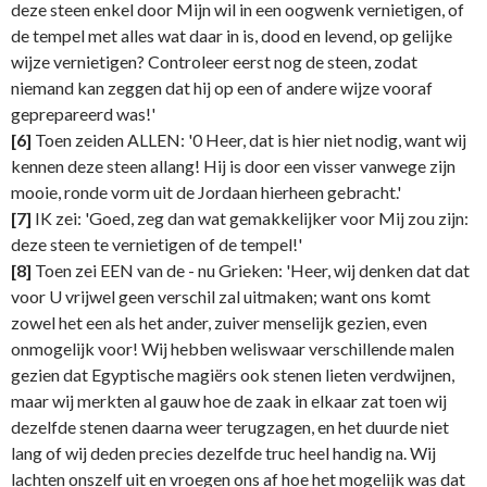
deze steen enkel door Mijn wil in een oogwenk vernietigen, of
de tempel met alles wat daar in is, dood en levend, op gelijke
wijze vernietigen? Controleer eerst nog de steen, zodat
niemand kan zeggen dat hij op een of andere wijze vooraf
geprepareerd was!'
[6]
Toen zeiden ALLEN: '0 Heer, dat is hier niet nodig, want wij
kennen deze steen allang! Hij is door een visser vanwege zijn
mooie, ronde vorm uit de Jordaan hierheen gebracht.'
[7]
IK zei: 'Goed, zeg dan wat gemakkelijker voor Mij zou zijn:
deze steen te vernietigen of de tempel!'
[8]
Toen zei EEN van de - nu Grieken: 'Heer, wij denken dat dat
voor U vrijwel geen verschil zal uitmaken; want ons komt
zowel het een als het ander, zuiver menselijk gezien, even
onmogelijk voor! Wij hebben weliswaar verschillende malen
gezien dat Egyptische magiërs ook stenen lieten verdwijnen,
maar wij merkten al gauw hoe de zaak in elkaar zat toen wij
dezelfde stenen daarna weer terugzagen, en het duurde niet
lang of wij deden precies dezelfde truc heel handig na. Wij
lachten onszelf uit en vroegen ons af hoe het mogelijk was dat