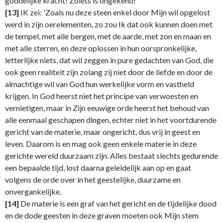
goddelijke kracht! Zoiets is ongekend!'
[13]
IK zei: 'Zoals nu deze steen enkel door Mijn wil opgelost
werd in zijn oerelementen, zo zou Ik dat ook kunnen doen met
de tempel, met alle bergen, met de aarde, met zon en maan en
met alle sterren, en deze oplossen in hun oorspronkelijke,
letterlijke niets, dat wil zeggen in pure gedachten van God, die
ook geen realiteit zijn zolang zij niet door de liefde en door de
almachtige wil van God hun werkelijke vorm en vastheld
krijgen. In God heerst niet het principe van verwoesten en
vernietigen, maar in Zijn eeuwige orde heerst het behoud van
alle eenmaal geschapen dingen, echter niet in het voortdurende
gericht van de materie, maar ongericht, dus vrij in geest en
leven. Daarom is en mag ook geen enkele materie in deze
gerichte wereld duurzaam zijn. Alles bestaat slechts gedurende
een bepaalde tijd, lost daarna geleidelijk aan op en gaat
volgens de orde over in het geestelijke, duurzame en
onvergankelijke.
[14]
De materie is een graf van het gericht en de tijdelijke dood
en de dode geesten in deze graven moeten ook Mijn stem