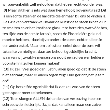
wij aanvankelijk zelf geloofden dat het een echt wonder was.
[9]
Maar dit hier is iets wat daar hemelhoog bovenuit gaat! Dit
is een echte steen en de hardste die er maar bij ons te vinden is.
De Grieken verstaan weliswaar de kunst deze steen in het vuur
te smelten en er het kostbare glas uit te bereiden, wat vóór hen,
ten tijde van de eerste farao's, reeds de Phoeniciërs gekund
moeten hebben, -daarbij verandert de steen. echter alleen in
een andere stof. Maar om zo'n steen enkel door de pure wil
totaal te vernietigen, daartoe behoort goddelijke kracht,
waarvan wij zwakke mensen ons nooit een zuivere en heldere
voorstelling zullen kunnen maken!'
[10]
IK zei: 'Wel goed dan! Let nu allen goed op dat Ik de steen
niet aanraak, maar er alleen tegen zeg: Oud gericht, hef jezelf
op!'
[11]
Op hetzelfde ogenblik dat Ik dat zei, was van de steen
geen spoor meer te bekennen.
[12]
Toen sloegen ALLEN de handen van verbazing ineen en
schreeuwden letterlijk: 'Ja, ja, dat kan alleen maar een zuiver