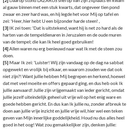
[2]
Daarop stond LAZARUS snel op van zijn zitplaats en kwam
al gauw binnen met een stuk kwarts, dat ongeveer tien pond
zwaar en zeer hard was, en hij legde het voor Mij op tafel en
zei: 'Heer, hier hebt U een bijzonder harde steen! ,
[3]
IK zei toen: 'Dat is uitstekend, want hij is net zo hard als de
harten van de tempeldienaren in Jeruzalem en de oude muren
van de tempel; die kan Ik heel goed gebruiken!
[4]
Allen waren nu erg benieuwd naar wat Ik met de steen zou
doen.
[5]
Maar Ik zei: 'Luister! Wij zijn vandaag op de dag na sabbat
opgewekt en vrolijk bij elkaar, en waarom zouden we dat ook
niet zijn?! Want jullie hebben Mij begrepen en herkend, hoewel
dat met veel moeite en offers gepaard ging, en dus heb ook Ik
jullie aanvaard! Jullie zijn vrijgemaakt van ieder gericht, omdat
jullie jezelf uiteindelijk geheel uit vrije wil op het enig ware en
goede hebben gericht. En dus kan Ik jullie nu, zonder afbreuk te
doen aan jullie vrije inzicht en jullie vrije wil, hier wel een teken
geven van Mijn innerlijke goddelijkheid. Houd nu dus alles heel
goed in het oog! Wat zou gemakkelijker zijn, denken jullie: