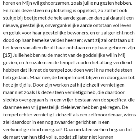
horen en Mijn wil gehoorzamen, zoals jullie nu gezien hebben.
En zoals deze steen nu plotseling is opgelost, zo zal het ook
stukje bij beetje met de hele aarde gaan, en dan zal daaruit een
nieuwe, geestelijke, onvergankelijke aarde ontstaan vol leven
en geluk voor haar geestelijke bewoners, en er zal gericht noch
dood op haar hemelse velden heersen; want zij zal ontstaan uit
het leven van allen die uit haar ontstaan en op haar geboren zijn.
[15]
Jullie hebben nu de macht van de goddelijke wil in Mij
gezien, en Jeruzalem en de tempel zouden het allang verdiend
hebben dat Ik met de tempel zou doen wat Ik nu met de steen
heb gedaan. Maar nee, de tempel moet blijven en doorgaan tot
het zijn tijd is. Door zijn werken zal hij zichzelf vernietigen,
maar niet zoals Ik deze steen vernietigd heb, die daardoor
slechts overgegaan is in een vrijer bestaan van de specifica, die
daarmee een vrij geestelijk zieleleven hebben gekregen. De
tempel echter vernietigt zichzelf als een zelfmoordenaar, wiens
ziel daardoor in een nog zwaarder gericht en in een
veelvoudige dood overgaat! Daarom laten we hen begaan tot
de maat van hun tijd vol is, opdat zij later niet kunnen