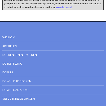
groep mensen die niet vertrouwd zijn met digitale communicatiemiddelen. Informatie
over het bestellen van deze boeken vindt u op
www.lorber.nl
.
WELKOM
ARTIKELEN
BOEKEN LEZEN – ZOEKEN
DOELSTELLING
FORUM
DOWNLOAD BOEKEN
DOWNLOAD AUDIO
VEEL GESTELDE VRAGEN