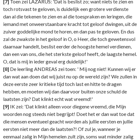
[7]
Toen zei LAZARUS: 'Dat is beslist zo; want niets te zien en
toch rotsvast te geloven, is duidelijk een grotere verdienste
dan al die tekenen te zien en al die toespraken en leringen, die
iemand met onweerstaanbare kracht tot geloof dwingen, uit de
zuiver goddelijke mond te horen, en dan pas te geloven. En dus
zal de zwakste in het geloof in O, o Heer, die toch gewetensvol
daarnaar handelt, beslist eerder de hoogste hemel verdienen,
dan een van ons, die het sterkste geloof heeft, de laagste hemel.
O, dat is mij in ieder geval erg duidelijk!'
[8]
De leerling ANDREAS zei toen: ' Mij nog niet! Kunnen wij er
dan wat aan doen dat wij juist nu op de wereld zijn? We zullen in
deze eerste zeer kritieke tijd toch last en hitte te dragen
hebben, en moeten wij dan daarvoor buiten onze schuld de
laatsten zijn? Dat klinkt echt wat vreemd!'
[9]
IK zei: 'Dat klinkt alleen voor diegene vreemd, die Mijn
woorden nog steeds niet begrijpt! Doet het er dan wat toe dat
die mensen eventueel geacht worden als jullie eersten en jullie
eersten niet meer dan de laatsten?! Of zul je, wanneer je
eenmaal zalig in Mijn hemelen zult zijn, soms wat minder zalig