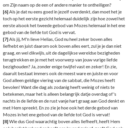
om Zijn naam op de een of andere manier te ontheiligen?
[6]
Als je dat nu eens goed in jezelf overdenkt, dan moet het je
toch op het eerste gezicht helemaal duidelijk zijn hoe zowel het
eerste alsook het tweede gebod van Mozes helemaal in het ene
gebod van de liefde tot God is vervat.
[7]
Als jij, M'n lieve Helias, God nu heel zeker boven alles
liefhebt en juist daarom ook boven alles eert, zul je je dan niet
graag, en wel dikwijls, uit de dagelijkse wereldse bezigheden
terugtrekken en je met het voorwerp van jouw vurige liefde
bezighouden? Ja, zonder enige twijfel vast en zeker! En zie,
daaruit bestaat immers ook de meest ware en juiste en voor
God alleen geldige viering van de sabbat, die Mozes heeft
bevolen! Want die dag als zodanig heeft weinig of niets te
betekenen, maar het is alleen belangrijk datje overdag of's
nachts in de liefde en de rust vanje hart graag aan God denkt en
met Hem spreekt. En zo zie je hoe ook het derde gebod van
Mozes in het ene gebod van de liefde tot God is vervat!
[8]
Wie dus God waarachtig boven alles liefheeft, heeft Hem