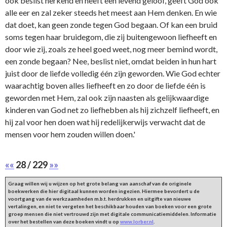
ook beslist herkend en heeft een levend geloof, geeft God ook
alle eer en zal zeker steeds het meest aan Hem denken. En wie
dat doet, kan geen zonde tegen God begaan. Of kan een bruid
soms tegen haar bruidegom, die zij buitengewoon liefheeft en
door wie zij, zoals ze heel goed weet, nog meer bemind wordt,
een zonde begaan? Nee, beslist niet, omdat beiden in hun hart
juist door de liefde volledig één zijn geworden. Wie God echter
waarachtig boven alles liefheeft en zo door de liefde één is
geworden met Hem, zal ook zijn naasten als gelijkwaardige
kinderen van God net zo liefhebben als hij zichzelf liefheeft, en
hij zal voor hen doen wat hij redelijkerwijs verwacht dat de
mensen voor hem zouden willen doen.'
««
28 / 229
»»
Graag willen wij u wijzen op het grote belang van aanschaf van de originele
boekwerken die hier digitaal kunnen worden ingezien. Hiermee bevordert u de
voortgang van de werkzaamheden m.b.t. herdrukken en uitgifte van nieuwe
vertalingen, en niet te vergeten het beschikbaar houden van boeken voor een grote
groep mensen die niet vertrouwd zijn met digitale communicatiemiddelen. Informatie
over het bestellen van deze boeken vindt u op
www.lorber.nl
.