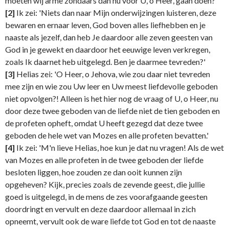
moeten wij arme zondaars dan nu voor U, o Heer, gaan doen?'
[2]
Ik zei: 'Niets dan naar Mijn onderwijzingen luisteren, deze
bewaren en ernaar leven, God boven alles liefhebben en je
naaste als jezelf, dan heb Je daardoor alle zeven geesten van
God in je gewekt en daardoor het eeuwige leven verkregen,
zoals Ik daarnet heb uitgelegd. Ben je daarmee tevreden?'
[3]
Helias zei: 'O Heer, o Jehova, wie zou daar niet tevreden
mee zijn en wie zou Uw leer en Uw meest liefdevolle geboden
niet opvolgen?! Alleen is het hier nog de vraag of U, o Heer, nu
door deze twee geboden van de liefde niet de tien geboden en
de profeten opheft, omdat U heeft gezegd dat deze twee
geboden de hele wet van Mozes en alle profeten bevatten.'
[4]
Ik zei: 'M'n lieve Helias, hoe kun je dat nu vragen! Als de wet
van Mozes en alle profeten in de twee geboden der liefde
besloten liggen, hoe zouden ze dan ooit kunnen zijn
opgeheven? Kijk, precies zoals de zevende geest, die jullie
goed is uitgelegd, in de mens de zes voorafgaande geesten
doordringt en vervult en deze daardoor allemaal in zich
opneemt, vervult ook de ware liefde tot God en tot de naaste