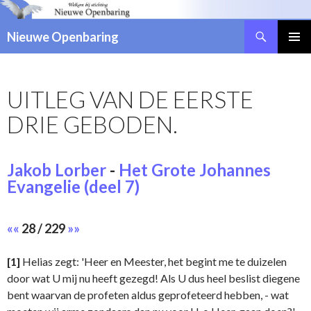
Zoeken
Nieuwe Openbaring
NAAR
DE
INHOUD
UITLEG VAN DE EERSTE
SPRINGEN
DRIE GEBODEN.
Jakob Lorber
-
Het Grote Johannes
Evangelie (deel 7)
««
28 / 229
»»
[1]
Helias zegt: 'Heer en Meester, het begint me te duizelen
door wat U mij nu heeft gezegd! Als U dus heel beslist diegene
bent waarvan de profeten aldus geprofeteerd hebben, - wat