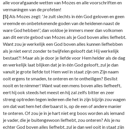
alle voorafgaande wetten van Mozes en alle voorschriften en
vermaningen van de profeten!
[5]
Als Mozes zegt: 'Je zult slechts in één God geloven en geen
vreemde en onbetekenende goden van de heidenen naast de
ware God hebben!', dan voldoe je immers meer dan volkomen
aan dit eerste gebod van Mozes als je God boven alles liefhebt.
Want zou je werkelijk een God boven alles kunnen liefhebben
als je niet eerst zonder te twijfelen gelooft dat Hij werkelijk
bestaat?! Maar als je door je liefde voor Hem helder als de dag
en werkelijk laat blijken dat je in één God gelooft, zul je dan
vanuit je grote liefde tot Hem wel in staat zijn om Zijn naam
ooit ergens te smaden, te onteren en te ontheiligen? Beslist
nooit en te nimmer! Want wat een mens boven alles liefheeft,
eert hij ook steeds het meest en hij zal zelfs bitter en zeer
streng optreden tegen iedereen die het in zijn bijzijn zou wagen
om dat wat hem het dierbaarst is, op de een of andere manier
te onteren. Of zou je in je hart niet erg boos worden als iemand
je vader, die je buitengewoon liefhebt, zou onteren? Als je nu
echter God boven alles liefhebt, zul je dan wel ooit in staat zijn