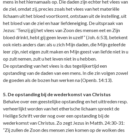
mens in het hiernamaals op. Die daden zijn echter het vlees van
de ziel, omdat zij, precies zoals het vlees van het materiële
lichaam uit het bloed voortkomt, o­ntstaan uit de instelling, uit
het bloed van de ziel en haar liefdeneiging. De uitspraak van
Jezus: 'Tenzij gij het vlees van Zoon des mensen eet en Zijn
bloed drinkt, hebt gij geen leven in uzelf” (Joh. 6:53), betekent
ook niets anders dan: als u zich Mijn daden, die Mijn geleefde
leer zijn, niet eigen zult maken en Mijn geest van liefde niet in u
op zult nemen, zult u het leven niet in u hebben.
De opstanding van het vlees is dus tegelijkertijd een
opstanding van de daden van een mens. In die zin volgen zowel
de goeden als de bozen hun werken na (Openb. 14:13).
5. De opstanding bij de wederkomst van Christus
Behalve over een geestelijke opstanding en het uittreden resp.
verheerlijkt worden van het etherische lichaam spreekt de
Heilige Schrift verder nog over een opstanding bij de
wederkomst van Christus. Zo zegt Jezus in Matth. 24:30-31:
“Zij zullen de Zoon des mensen zien komen op de wolken des