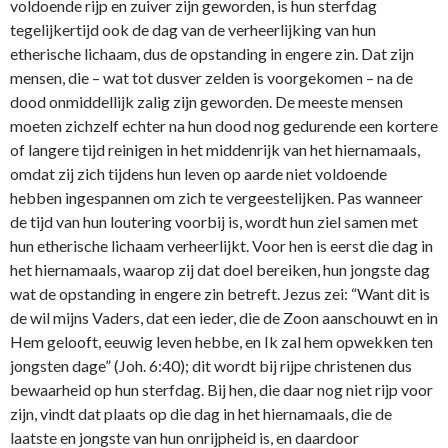
voldoende rijp en zuiver zijn geworden, is hun sterfdag
tegelijkertijd ook de dag van de verheerlijking van hun
etherische lichaam, dus de opstanding in engere zin. Dat zijn
mensen, die – wat tot dusver zelden is voorgekomen – na de
dood o­nmiddellijk zalig zijn geworden. De meeste mensen
moeten zichzelf echter na hun dood nog gedurende een kortere
of langere tijd reinigen in het middenrijk van het hiernamaals,
omdat zij zich tijdens hun leven op aarde niet voldoende
hebben ingespannen om zich te vergeestelijken. Pas wanneer
de tijd van hun loutering voorbij is, wordt hun ziel samen met
hun etherische lichaam verheerlijkt. Voor hen is eerst die dag in
het hiernamaals, waarop zij dat doel bereiken, hun jongste dag
wat de opstanding in engere zin betreft. Jezus zei: “Want dit is
de wil mijns Vaders, dat een ieder, die de Zoon aanschouwt en in
Hem gelooft, eeuwig leven hebbe, en Ik zal hem opwekken ten
jongsten dage” (Joh. 6:40); dit wordt bij rijpe christenen dus
bewaarheid op hun sterfdag. Bij hen, die daar nog niet rijp voor
zijn, vindt dat plaats op die dag in het hiernamaals, die de
laatste en jongste van hun o­nrijpheid is, en daardoor