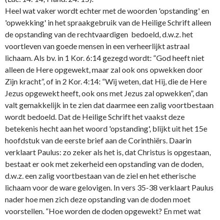
Heel wat vaker wordt echter met de woorden 'opstanding' en
'opwekking' in het spraakgebruik van de Heilige Schrift alleen
de opstanding van de rechtvaardigen bedoeld, d.w.z. het
voortleven van goede mensen in een verheerlijkt astraal
lichaam. Als bv. in 1 Kor. 6:14 gezegd wordt: “God heeft niet
alleen de Here opgewekt, maar zal ook o­ns opwekken door
Zijn kracht”, of in 2 Kor. 4:14: “Wij weten, dat Hij, die de Here
Jezus opgewekt heeft, ook o­ns met Jezus zal opwekken”, dan
valt gemakkelijk in te zien dat daarmee een zalig voortbestaan
wordt bedoeld. Dat de Heilige Schrift het vaakst deze
betekenis hecht aan het woord 'opstanding', blijkt uit het 15e
hoofdstuk van de eerste brief aan de Corinthiërs. Daarin
verklaart Paulus: zo zeker als het is, dat Christus is opgestaan,
bestaat er ook met zekerheid een opstanding van de doden,
d.w.z. een zalig voortbestaan van de ziel en het etherische
lichaam voor de ware gelovigen. In vers 35-38 verklaart Paulus
nader hoe men zich deze opstanding van de doden moet
voorstellen. “Hoe worden de doden opgewekt? En met wat