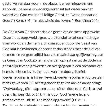
gestorven en daarvoor in de plaats is er een nieuwe mens
geboren. De mens is wedergeboren uit het water van het
woord van God en uit de Heilige Geest, en “wandelt naar de
Geest” (Rom. 8: 4), “in nieuwheid des levens” (Romeinen 6: 4).
De Geest van God heeft dan de geest van de mens opgewekt.
Deze aldus opgewekte geest, die tenslotte tot een machtige
vlam wordt als de mens zich consequent door de Geest van
God laat beïnvloeden, doordringt dan steeds meer de ziel van
de mens en vergeestelijkt haar; hij maakt haar gelijkvormig aan
de Geest van God. Zo iemand is dan opgestaan uit de doden, is
geestelijk levend geworden en overgegaan in een toestand van
hemels licht en leven. In plaats van een dode, die niet
wedergeboren is, is hij een levend, wedergeboren en opgestaan
mens geworden. Hij heeft gehoor gegeven aan de aansporing:
“Ontwaak, gij die slaapt, en sta op uit de doden, en Christus zal
over u lichten” (Ef. 5: 14). Hij is door God “mede levend
gemaakt met Christus en mede opgewekt” (Ef. 2:.5).
Zo iemand is in plaats van een dode een levende geworden,