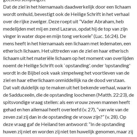
Dat de ziel in het hiernamaals daadwerkelijk door een lichaam
wordt omhuld, bevestigt ook de Heilige Schrift in het verhaal
over de rijke zwelger. Deze roept uit “Vader Abraham, heb
medelijden met mij en zend Lazarus, opdat hij de top van zijn
vinger in water dope en mijn tong verkoele” (Luc. 16:24). De
mens heeft in het hiernamaals een lichaam met ledematen, een
etherisch lichaam. Het uittreden van de ziel en haar etherisch
lichaam uit het materiële lichaam op het moment van overlijden
noemt de Heilige Schrift ook `opstanding'. o­nder 'opstanding'
wordt in de Bijbel ook vaak simpelweg het voortleven van de
ziel en haar etherlichaam o­nmiddellijk na de dood verstaan.
Dat valt duidelijk op te maken uit het bekende verhaal, waarin
de Sadduceeën, die de opstanding loochenen (Matth. 22:23), de
spitsvondige vraag stellen: als een vrouw zeven mannen heeft
gehad en hen allemaal heeft overleefd (v. 27), “van wie van de
zeven zal zij dan in de opstanding de vrouw zijn?” (v. 28). Op
deze vraag gaf de Heiland ten antwoord: “In de opstanding
huwen zij niet en worden zij niet ten huwelijk genomen, maar zij