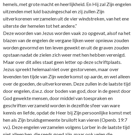
hemels, met grote macht en heerlijkheid. En Hij zal Zijn engelen
uitzenden met luid bazuingeschal en zij zullen Zijn
uitverkorenen verzamelen uit de vier windstreken, van het ene
uiterste der hemelen tot het andere.”
Deze woorden van Jezus worden vaak zo opgevat, alsof na het
blazen van de engelen de vergane lijken weer opnieuw zouden
worden gevormd en ten leven gewekt en uit de graven zouden
opstaan nadat de zielen zich weer met hen hebben verenigd.
Maar over dit alles staat geen letter op deze schriftplaats.
Jezus spreekt helemaal niet over gestorvenen, maar over
levenden ten tijde van Zijn wederkomst op aarde, en wel alleen
over de goeden, de uitverkorenen. Deze zullen in de laatste tijd
door engelen, d.w.z. door boden van god, door in de geest door
God gewekte mensen, door middel van toespraken en
geschriften verzameld worden in dezelfde sfeer van ware
kennis en liefde, opdat de Heer bij Zijn persoonlijke komst met
hen als Zijn bruidsgemeente bruiloft kan vieren (Openb. 19:7
vv.). Deze engelen verzamelen volgens Lorber in de laatste tijd
niet alleen hen, die reeds goed zijn, maar ook velen die