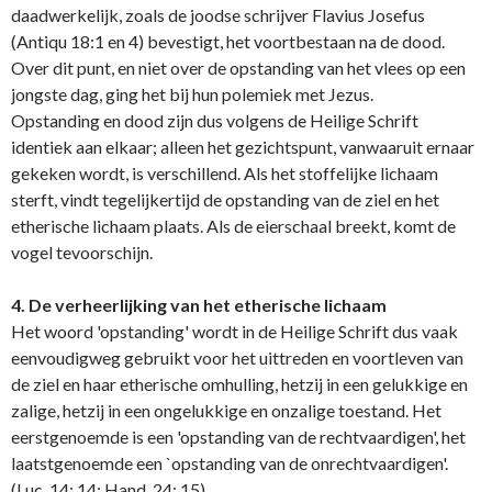
daadwerkelijk, zoals de joodse schrijver Flavius Josefus
(Antiqu 18:1 en 4) bevestigt, het voortbestaan na de dood.
Over dit punt, en niet over de opstanding van het vlees op een
jongste dag, ging het bij hun polemiek met Jezus.
Opstanding en dood zijn dus volgens de Heilige Schrift
identiek aan elkaar; alleen het gezichtspunt, vanwaaruit ernaar
gekeken wordt, is verschillend. Als het stoffelijke lichaam
sterft, vindt tegelijkertijd de opstanding van de ziel en het
etherische lichaam plaats. Als de eierschaal breekt, komt de
vogel tevoorschijn.
4. De verheerlijking van het etherische lichaam
Het woord 'opstanding' wordt in de Heilige Schrift dus vaak
eenvoudigweg gebruikt voor het uittreden en voortleven van
de ziel en haar etherische omhulling, hetzij in een gelukkige en
zalige, hetzij in een o­ngelukkige en o­nzalige toestand. Het
eerstgenoemde is een 'opstanding van de rechtvaardigen', het
laatstgenoemde een `opstanding van de o­nrechtvaardigen'.
(Luc. 14: 14; Hand. 24: 15).