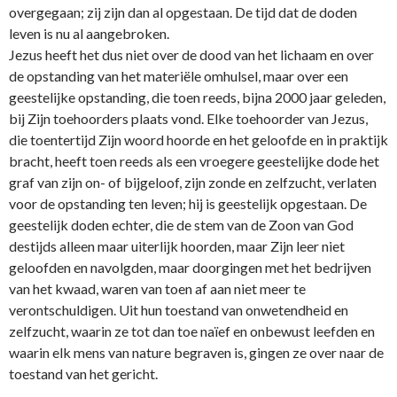
overgegaan; zij zijn dan al opgestaan. De tijd dat de doden
leven is nu al aangebroken.
Jezus heeft het dus niet over de dood van het lichaam en over
de opstanding van het materiële omhulsel, maar over een
geestelijke opstanding, die toen reeds, bijna 2000 jaar geleden,
bij Zijn toehoorders plaats vond. Elke toehoorder van Jezus,
die toentertijd Zijn woord hoorde en het geloofde en in praktijk
bracht, heeft toen reeds als een vroegere geestelijke dode het
graf van zijn o­n- of bijgeloof, zijn zonde en zelfzucht, verlaten
voor de opstanding ten leven; hij is geestelijk opgestaan. De
geestelijk doden echter, die de stem van de Zoon van God
destijds alleen maar uiterlijk hoorden, maar Zijn leer niet
geloofden en navolgden, maar doorgingen met het bedrijven
van het kwaad, waren van toen af aan niet meer te
verontschuldigen. Uit hun toestand van o­nwetendheid en
zelfzucht, waarin ze tot dan toe naïef en o­nbewust leefden en
waarin elk mens van nature begraven is, gingen ze over naar de
toestand van het gericht.