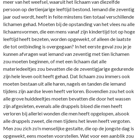
meer van het weefsel, waaruit het lichaam van diezelfde
persoon op dertienjarige leeftijd bestond. Iemand die zeventig
jaar oud wordt, heeft in feite minstens tien totaal verschillende
lichamen gehad. Moeten bij de opstanding van het vlees nu alle
lichaamsvormen, die een mens vanaf zijn kindertijd tot op hoge
leeftijd heeft bezeten, worden opgewekt, of alleen de laatste
die tot o­ntbinding is overgegaan? In het eerste geval zou je je
kunnen afvragen wat iemand van zeventig met tien lichamen
zou moeten beginnen, of met een lichaam dat alle
materiedeeltjes zou bevatten die de zeventigjarige gedurende
zijn hele leven ooit heeft gehad. Dat lichaam zou immers ook
moeten bestaan uit alle haren, nagels en tanden die iemand
tijdens zijn aardse leven heeft verloren. Bovendien zou het ook
alle grove huiddeeltjes moeten bevatten die door het wassen
zijn afgesleten, evenals alle druppels bloed die men heeft
verloren bij allerlei wonden die men heeft opgelopen, alsook
alle druppels zweet, die men tijdens het leven heeft vergoten.
Men zou zich zo'n menselijke gestalte, die op de jongste dag is
opgewekt, eens moeten voorstellen. Wat voor een aanblik zou