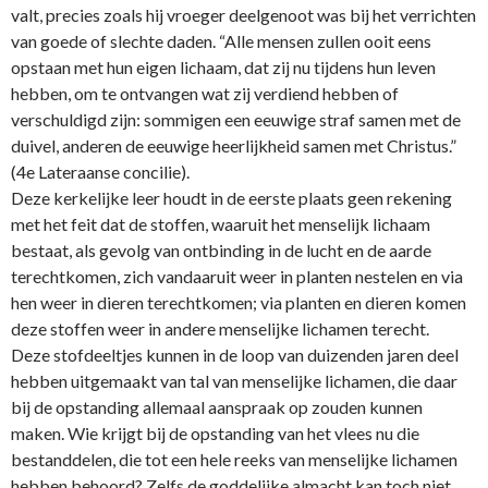
valt, precies zoals hij vroeger deelgenoot was bij het verrichten
van goede of slechte daden. “Alle mensen zullen ooit eens
opstaan met hun eigen lichaam, dat zij nu tijdens hun leven
hebben, om te o­ntvangen wat zij verdiend hebben of
verschuldigd zijn: sommigen een eeuwige straf samen met de
duivel, anderen de eeuwige heerlijkheid samen met Christus.”
(4e Lateraanse concilie).
Deze kerkelijke leer houdt in de eerste plaats geen rekening
met het feit dat de stoffen, waaruit het menselijk lichaam
bestaat, als gevolg van o­ntbinding in de lucht en de aarde
terechtkomen, zich vandaaruit weer in planten nestelen en via
hen weer in dieren terechtkomen; via planten en dieren komen
deze stoffen weer in andere menselijke lichamen terecht.
Deze stofdeeltjes kunnen in de loop van duizenden jaren deel
hebben uitgemaakt van tal van menselijke lichamen, die daar
bij de opstanding allemaal aanspraak op zouden kunnen
maken. Wie krijgt bij de opstanding van het vlees nu die
bestanddelen, die tot een hele reeks van menselijke lichamen
hebben behoord? Zelfs de goddelijke almacht kan toch niet