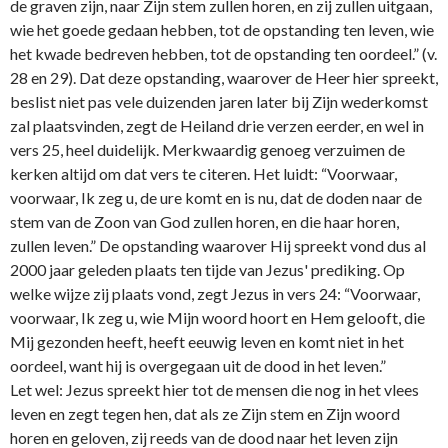
de graven zijn, naar Zijn stem zullen horen, en zij zullen uitgaan,
wie het goede gedaan hebben, tot de opstanding ten leven, wie
het kwade bedreven hebben, tot de opstanding ten oordeel.” (v.
28 en 29). Dat deze opstanding, waarover de Heer hier spreekt,
beslist niet pas vele duizenden jaren later bij Zijn wederkomst
zal plaatsvinden, zegt de Heiland drie verzen eerder, en wel in
vers 25, heel duidelijk. Merkwaardig genoeg verzuimen de
kerken altijd om dat vers te citeren. Het luidt: “Voorwaar,
voorwaar, Ik zeg u, de ure komt en is nu, dat de doden naar de
stem van de Zoon van God zullen horen, en die haar horen,
zullen leven.” De opstanding waarover Hij spreekt vond dus al
2000 jaar geleden plaats ten tijde van Jezus' prediking. Op
welke wijze zij plaats vond, zegt Jezus in vers 24: “Voorwaar,
voorwaar, Ik zeg u, wie Mijn woord hoort en Hem gelooft, die
Mij gezonden heeft, heeft eeuwig leven en komt niet in het
oordeel, want hij is overgegaan uit de dood in het leven.”
Let wel: Jezus spreekt hier tot de mensen die nog in het vlees
leven en zegt tegen hen, dat als ze Zijn stem en Zijn woord
horen en geloven, zij reeds van de dood naar het leven zijn