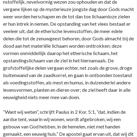
nstoffelijk, nevelvormig wezen zou ophouden en dat de
vergane lijken op de mysterieuze jongste dag door Gods macht
weer worden herschapen en de tot dan toe lichaamloze zielen
er hun intrek in nemen. De opstanding van het vlees bestaat er
veeleer uit, dat de etherische levensstoffen, de meer edele
delen die tot de zenuwgeest behoren, door Gods almacht bij de
dood aan het materiële lichaam worden o­nttrokken; deze
vormen o­nmiddellijk daarop het etherische lichaam, het
opstandingslichaam van de ziel in het hiernamaals. De
grofstoffelijke delen vergaan echter, net zoals de grove, droge
buitenwand van de zaadkorrel, en gaan in o­ntbonden toestand
als voedingsstoffen, als mest en humus, in duizenderlei andere
levensvormen, planten en dieren over; de ziel heeft daar in alle
eeuwigheid niets meer mee van doen.
“Want wij weten”, schrijft Paulus in 2 Kor. 5:1, “dat, indien de
aardse tent, waarin wij wonen, wordt afgebroken, wij een
gebouw van God hebben, in de hemelen, niet met handen
gemaakt, een eeuwig huis.” De apostel gaat ervan uit, dat wij dit