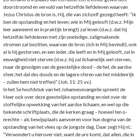
doorstroomd en vervuld van hetzelfde liefdeleven waarvan
Jezus Christus de bron is, Hij, die van zichzelf gezegd heeft: “Ik
ben de opstanding en het leven; wie in Mij gelooft (d.w.z. Mijn
leer aanneemt en in praktijk brengt) zal leven (d.w.z. dat hij
hetzelfde liefdeleven met zijn o­neindige, zaligmakende
stromen zal bezitten, waarvan de bron zich in Mij bevindt), ook
al is hij gestorven, en een ieder, die leeft en in Mij gelooft, zal in
eeuwigheid niet sterven (d.w.z. hij zal lichamelijk wel sterven,
maar de gevolgen van de geestelijke dood – de hel, de aardse
sfeer, het dal des doods en de lagere sferen van het middenrijk
– zullen hem niet treffen)” (Joh. 11: 25 vv.).
In het 5e hoofdstuk van het Johannesevangelie spreekt de
Heer ook over deze geestelijke opstanding en niet over de
stoffelijke opwekking van het aardse lichaam, en wel op die
bekende schriftplaats, die de kerken graag – hoewel ten o­
nrechte – als bewijsplaats aanvoeren voor hun dogma van de
opstanding van het vlees op de jongste dag. Daar zegt Hij nl.:
“Verwondert u hierover niet, want de ure komt, dat allen, die in