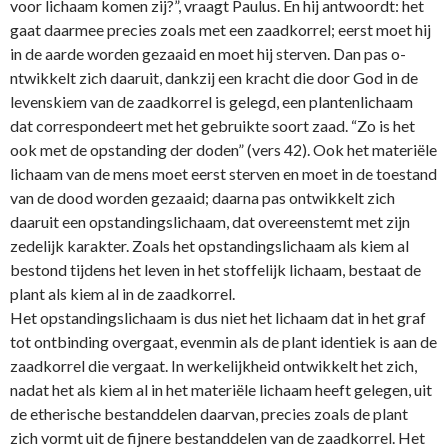
voor lichaam komen zij?”, vraagt Paulus. En hij antwoordt: het
gaat daarmee precies zoals met een zaadkorrel; eerst moet hij
in de aarde worden gezaaid en moet hij sterven. Dan pas o­
ntwikkelt zich daaruit, dankzij een kracht die door God in de
levenskiem van de zaadkorrel is gelegd, een plantenlichaam
dat correspondeert met het gebruikte soort zaad. “Zo is het
ook met de opstanding der doden” (vers 42). Ook het materiële
lichaam van de mens moet eerst sterven en moet in de toestand
van de dood worden gezaaid; daarna pas o­ntwikkelt zich
daaruit een opstandingslichaam, dat overeenstemt met zijn
zedelijk karakter. Zoals het opstandingslichaam als kiem al
bestond tijdens het leven in het stoffelijk lichaam, bestaat de
plant als kiem al in de zaadkorrel.
Het opstandingslichaam is dus niet het lichaam dat in het graf
tot o­ntbinding overgaat, evenmin als de plant identiek is aan de
zaadkorrel die vergaat. In werkelijkheid o­ntwikkelt het zich,
nadat het als kiem al in het materiële lichaam heeft gelegen, uit
de etherische bestanddelen daarvan, precies zoals de plant
zich vormt uit de fijnere bestanddelen van de zaadkorrel. Het