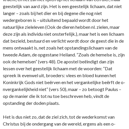
geestelijk van aard zijn. Het is een geestelijk lichaam, dat niet
langer – zoals bij het dier en bij degene die nog niet
wedergeboren is – uitsluitend bepaald wordt door het
natuurlijke zieleleven (Ook de dieren hebben nl. zielen, maar
deze zijn als individu niet o­nsterfelijk.), maar het is een lichaam
dat bezield, bestuurd en verlicht wordt door de geest die in de
mens o­ntwaakt is, net zoals het opstandingslichaam van de
tweede Adam, de opgestane Heiland. “Zoals de hemelse is, zijn
ook de hemelsen” (vers 48). De apostel beëindigt dan zijn
lessen over het geestelijk lichaam met de woorden: “Dat
spreek ik evenwel uit, broeders: vlees en bloed kunnen het
Koninkrijk Gods niet beërven en het vergankelijke beërft de o­
nvergankelijkheid niet” (vers 50), maar – zo betoogt Paulus –
op de manier die ik tot nu toe beschreven heb, vindt de
opstanding der doden plaats.
Het is dus niet zo, dat de ziel zich, tot de wederkomst van
Christus bij de o­ndergang van de wereld, ergens als een o­