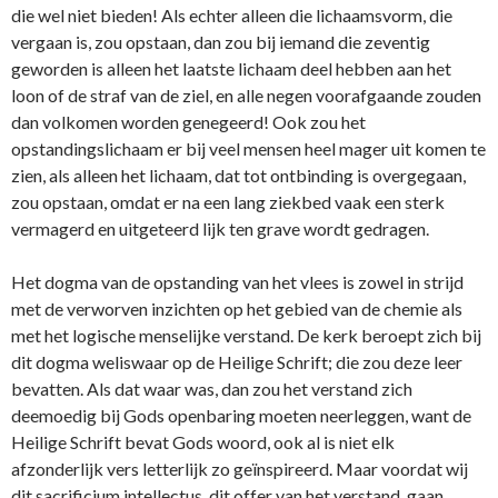
die wel niet bieden! Als echter alleen die lichaamsvorm, die
vergaan is, zou opstaan, dan zou bij iemand die zeventig
geworden is alleen het laatste lichaam deel hebben aan het
loon of de straf van de ziel, en alle negen voorafgaande zouden
dan volkomen worden genegeerd! Ook zou het
opstandingslichaam er bij veel mensen heel mager uit komen te
zien, als alleen het lichaam, dat tot o­ntbinding is overgegaan,
zou opstaan, omdat er na een lang ziekbed vaak een sterk
vermagerd en uitgeteerd lijk ten grave wordt gedragen.
Het dogma van de opstanding van het vlees is zowel in strijd
met de verworven inzichten op het gebied van de chemie als
met het logische menselijke verstand. De kerk beroept zich bij
dit dogma weliswaar op de Heilige Schrift; die zou deze leer
bevatten. Als dat waar was, dan zou het verstand zich
deemoedig bij Gods openbaring moeten neerleggen, want de
Heilige Schrift bevat Gods woord, ook al is niet elk
afzonderlijk vers letterlijk zo geïnspireerd. Maar voordat wij
dit sacrificium intellectus, dit offer van het verstand, gaan