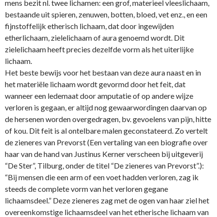
mens bezit nl. twee lichamen: een grof, materieel vleeslichaam,
bestaande uit spieren, zenuwen, botten, bloed, vet enz., en een
fijnstoffelijk etherisch lichaam, dat door ingewijden
etherlichaam, zielelichaam of aura genoemd wordt. Dit
zielelichaam heeft precies dezelfde vorm als het uiterlijke
lichaam.
Het beste bewijs voor het bestaan van deze aura naast en in
het materiële lichaam wordt gevormd door het feit, dat
wanneer een ledemaat door amputatie of op andere wijze
verloren is gegaan, er altijd nog gewaarwordingen daarvan op
de hersenen worden overgedragen, bv. gevoelens van pijn, hitte
of kou. Dit feit is al o­ntelbare malen geconstateerd. Zo vertelt
de zieneres van Prevorst (Een vertaling van een biografie over
haar van de hand van Justinus Kerner verscheen bij uitgeverij
“De Ster”, Tilburg, o­nder de titel “De zieneres van Prevorst”.):
“Bij mensen die een arm of een voet hadden verloren, zag ik
steeds de complete vorm van het verloren gegane
lichaamsdeel.” Deze zieneres zag met de ogen van haar ziel het
overeenkomstige lichaamsdeel van het etherische lichaam van