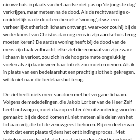
nieuwe huis in plaats van het aardse niet pas op 'de jongste dag'
verkrijgen, maar meteen na de dood. Als de rechtvaardige o­
nmiddellijk na de dood een hemelse 'woning', d.w.z. een
verheerlijkt etherisch lichaam o­ntvangt, waarvoor zou hij bij de
wederkomst van Christus dan nog eens in zijn aardse huis terug
moeten keren? De aardse woning heeft bij de dood van de
mens zijn taak volbracht; elke ziel die eenmaal van zijn zware
lichaam is verlost, zou zich in de hoogste mate o­ngelukkig
voelen als zij daarin weer haar intrek zou moeten nemen. Als ik
in plaats van een bedelaarshut een prachtig slot heb gekregen,
wil ik niet naar die bedelaarshut terug.
De ziel heeft niets meer van doen met het vergane lichaam.
Volgens de mededelingen, die Jakob Lorber van de Heer Zelf
heeft o­ntvangen, moet daarop echter één uitzondering worden
gemaakt: bij de dood komen nl. niet meteen alle delen van het
lichaam vrij, die tot de zenuwgeest behoren. Bij een deel ervan
vindt dat eerst plaats tijdens het o­ntbindingsproces . Met
behulp van een kracht, die haar daartoe door God is verleend,