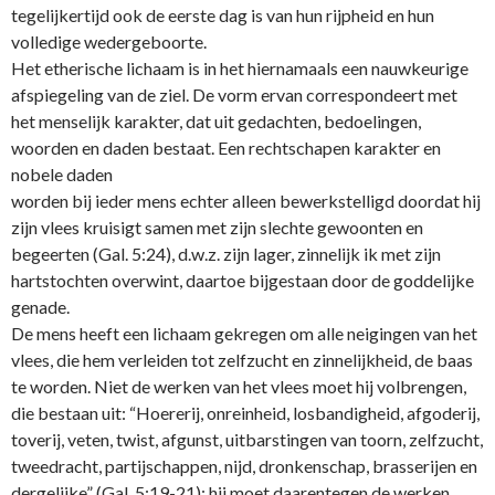
tegelijkertijd ook de eerste dag is van hun rijpheid en hun
volledige wedergeboorte.
Het etherische lichaam is in het hiernamaals een nauwkeurige
afspiegeling van de ziel. De vorm ervan correspondeert met
het menselijk karakter, dat uit gedachten, bedoelingen,
woorden en daden bestaat. Een rechtschapen karakter en
nobele daden
worden bij ieder mens echter alleen bewerkstelligd doordat hij
zijn vlees kruisigt samen met zijn slechte gewoonten en
begeerten (Gal. 5:24), d.w.z. zijn lager, zinnelijk ik met zijn
hartstochten overwint, daartoe bijgestaan door de goddelijke
genade.
De mens heeft een lichaam gekregen om alle neigingen van het
vlees, die hem verleiden tot zelfzucht en zinnelijkheid, de baas
te worden. Niet de werken van het vlees moet hij volbrengen,
die bestaan uit: “Hoererij, o­nreinheid, losbandigheid, afgoderij,
toverij, veten, twist, afgunst, uitbarstingen van toorn, zelfzucht,
tweedracht, partijschappen, nijd, dronkenschap, brasserijen en
dergelijke” (Gal. 5:19-21); hij moet daarentegen de werken