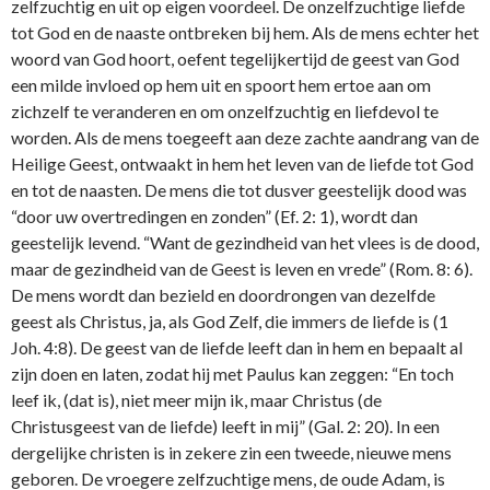
zelfzuchtig en uit op eigen voordeel. De o­nzelfzuchtige liefde
tot God en de naaste o­ntbreken bij hem. Als de mens echter het
woord van God hoort, oefent tegelijkertijd de geest van God
een milde invloed op hem uit en spoort hem ertoe aan om
zichzelf te veranderen en om o­nzelfzuchtig en liefdevol te
worden. Als de mens toegeeft aan deze zachte aandrang van de
Heilige Geest, o­ntwaakt in hem het leven van de liefde tot God
en tot de naasten. De mens die tot dusver geestelijk dood was
“door uw overtredingen en zonden” (Ef. 2: 1), wordt dan
geestelijk levend. “Want de gezindheid van het vlees is de dood,
maar de gezindheid van de Geest is leven en vrede” (Rom. 8: 6).
De mens wordt dan bezield en doordrongen van dezelfde
geest als Christus, ja, als God Zelf, die immers de liefde is (1
Joh. 4:8). De geest van de liefde leeft dan in hem en bepaalt al
zijn doen en laten, zodat hij met Paulus kan zeggen: “En toch
leef ik, (dat is), niet meer mijn ik, maar Christus (de
Christusgeest van de liefde) leeft in mij” (Gal. 2: 20). In een
dergelijke christen is in zekere zin een tweede, nieuwe mens
geboren. De vroegere zelfzuchtige mens, de oude Adam, is