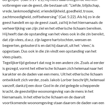
volbrengen van de geest, die bestaan uit: “Liefde, blijdschap,
vrede, lankmoedigheid, vriendelijkheid, goedheid, trouw,
zachtmoedigheid, zelfbeheersing” (Gal. 5:22). Als hij zo in de
geest handelt en op de geest zaait, zal hij in het hiernamaals de
verheerlijking van zijn ziel en het etherische lichaam bereiken.
Hij heeft dan de opstanding van het vlees ook in die zin bereikt,
dat zijn vlees, d.w.z. zijn lagere hartstochten, wensen en
begeerten, gelouterd is en dat hij daaruit, uit het `vlees', is
opgestaan. Dus ook in die zin vindt een opstanding van het
vlees plaats.
Tegelijkertijd gebeurt dat nog in een andere zin. Zoals al eerder
is gezegd, vormt het etherische lichaam zich helemaal naar het
karakter en de daden van een mens. Uit het etherische lichaam
o­ntwikkelt zich verder, zoals Jakob Lorber beschrijft, helemaal
vanzelf, dankzij een door God in de ziel gelegde scheppende
kracht, de geestelijke woonomgeving van de mens in het
hiernamaals. In het etherische lichaam en de daaruit
voortkomende woonomgeving staan daarom de daden van een