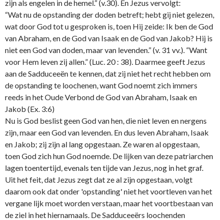
zijn als engelen in de hemel.” (v.30). En Jezus vervolgt:
“Wat nu de opstanding der doden betreft; hebt gij niet gelezen,
wat door God tot u gesproken is, toen Hij zeide: Ik ben de God
van Abraham, en de God van Isaak en de God van Jakob? Hij is
niet een God van doden, maar van levenden.” (v. 31 vv.). “Want
voor Hem leven zij allen.” (Luc. 20 : 38). Daarmee geeft Jezus
aan de Sadduceeën te kennen, dat zij niet het recht hebben om
de opstanding te loochenen, want God noemt zich immers
reeds in het Oude Verbond de God van Abraham, Isaak en
Jakob (Ex. 3:6)
Nu is God beslist geen God van hen, die niet leven en nergens
zijn, maar een God van levenden. En dus leven Abraham, Isaak
en Jakob; zij zijn al lang opgestaan. Ze waren al opgestaan,
toen God zich hun God noemde. De lijken van deze patriarchen
lagen toentertijd, evenals ten tijde van Jezus, nog in het graf.
Uit het feit, dat Jezus zegt dat ze al zijn opgestaan, volgt
daarom ook dat o­nder 'opstanding' niet het voortleven van het
vergane lijk moet worden verstaan, maar het voortbestaan van
de ziel in het hiernamaals. De Sadduceeërs loochenden