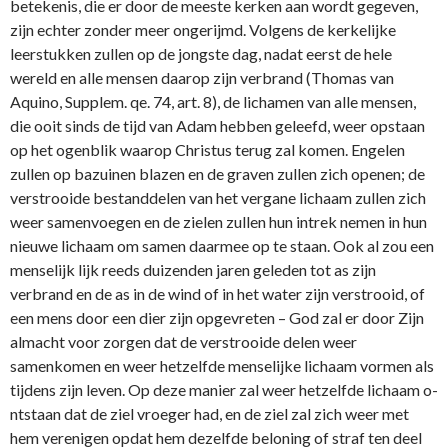
betekenis, die er door de meeste kerken aan wordt gegeven,
zijn echter zonder meer o­ngerijmd. Volgens de kerkelijke
leerstukken zullen op de jongste dag, nadat eerst de hele
wereld en alle mensen daarop zijn verbrand (Thomas van
Aquino, Supplem. qe. 74, art. 8), de lichamen van alle mensen,
die ooit sinds de tijd van Adam hebben geleefd, weer opstaan
op het ogenblik waarop Christus terug zal komen. Engelen
zullen op bazuinen blazen en de graven zullen zich openen; de
verstrooide bestanddelen van het vergane lichaam zullen zich
weer samenvoegen en de zielen zullen hun intrek nemen in hun
nieuwe lichaam om samen daarmee op te staan. Ook al zou een
menselijk lijk reeds duizenden jaren geleden tot as zijn
verbrand en de as in de wind of in het water zijn verstrooid, of
een mens door een dier zijn opgevreten – God zal er door Zijn
almacht voor zorgen dat de verstrooide delen weer
samenkomen en weer hetzelfde menselijke lichaam vormen als
tijdens zijn leven. Op deze manier zal weer hetzelfde lichaam o­
ntstaan dat de ziel vroeger had, en de ziel zal zich weer met
hem verenigen opdat hem dezelfde beloning of straf ten deel