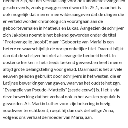
bedoeld zijn, dat het verhaal lang voor de kanonieke evangeliën
geschreven is, zoals gesuggereeerd wordt in 25,1, maar het is
ook mogelijk dat men er mee wilde aangeven dat de dingen die
er verteld worden chronologisch voorafgaan aan de
geboorteverhalen in Matheüs en Lukas. Aangezien de schrijver
zich Jakobus noemt is het bekend geworden o­nder de titel
“Protevangelie Jacobi”, maar “Geboorte van Maria’ is een
betere en waarschijnlijk de oorspronkelijke titel. Daaruit blijkt
dan dat de schrijver het niet als evangelie bedoeld heeft. In
oosterse kerken is het steeds bekend geweest en heeft men er
altijd grote belangstelling voor gehad. Daarnaast is het al vele
eeuwen geleden gebruikt door schrijvers in het westen, die er
Latijnse bewerkingen van gaven, waarvan het oudste het zgn.
“Evangelie van Pseudo-Matteüs” (zesde eeuw?) is. Het is via
deze bewerking dat het verhaal ook in het westen populair is
geworden. Als Martin Luther voor zijn bekering in hevig
noodweer terechtkomt, roept hij dan ook de heilige Anna,
volgens o­ns verhaal de moeder van Maria, aan.