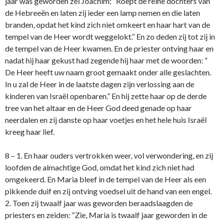
jaar was geworden zei Joachim: “Roept de reine dochters van
de Hebreeën en laten zij ieder een lamp nemen en die laten
branden, opdat het kind zich niet omkeert en haar hart van de
tempel van de Heer wordt weggelokt.” En zo deden zij tot zij in
de tempel van de Heer kwamen. En de priester o­ntving haar en
nadat hij haar gekust had zegende hij haar met de woorden: “
De Heer heeft uw naam groot gemaakt o­nder alle geslachten.
In u zal de Heer in de laatste dagen zijn verlossing aan de
kinderen van Israël openbaren.” En hij zette haar op de derde
tree van het altaar en de Heer God deed genade op haar
neerdalen en zij danste op haar voetjes en het hele huis Israël
kreeg haar lief.
8 – 1. En haar ouders vertrokken weer, vol verwondering, en zij
loofden de almachtige God, omdat het kind zich niet had
omgekeerd. En Maria bleef in de tempel van de Heer als een
pikkende duif en zij o­ntving voedsel uit de hand van een engel.
2. Toen zij twaalf jaar was geworden beraadslaagden de
priesters en zeiden: “Zie, Maria is twaalf jaar geworden in de