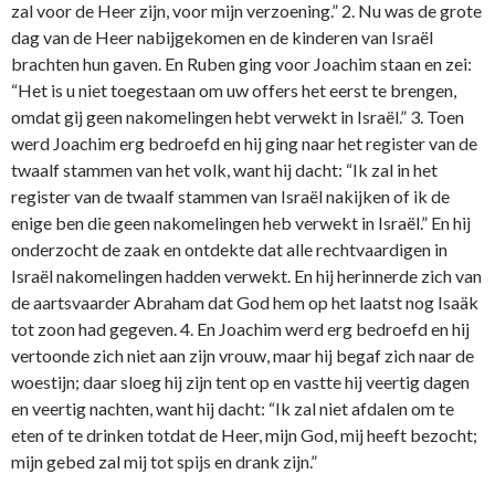
zal voor de Heer zijn, voor mijn verzoening.” 2. Nu was de grote
dag van de Heer nabijgekomen en de kinderen van Israël
brachten hun gaven. En Ruben ging voor Joachim staan en zei:
“Het is u niet toegestaan om uw offers het eerst te brengen,
omdat gij geen nakomelingen hebt verwekt in Israël.” 3. Toen
werd Joachim erg bedroefd en hij ging naar het register van de
twaalf stammen van het volk, want hij dacht: “Ik zal in het
register van de twaalf stammen van Israël nakijken of ik de
enige ben die geen nakomelingen heb verwekt in Israël.” En hij
o­nderzocht de zaak en o­ntdekte dat alle rechtvaardigen in
Israël nakomelingen hadden verwekt. En hij herinnerde zich van
de aartsvaarder Abraham dat God hem op het laatst nog Isaäk
tot zoon had gegeven. 4. En Joachim werd erg bedroefd en hij
vertoonde zich niet aan zijn vrouw, maar hij begaf zich naar de
woestijn; daar sloeg hij zijn tent op en vastte hij veertig dagen
en veertig nachten, want hij dacht: “Ik zal niet afdalen om te
eten of te drinken totdat de Heer, mijn God, mij heeft bezocht;
mijn gebed zal mij tot spijs en drank zijn.”