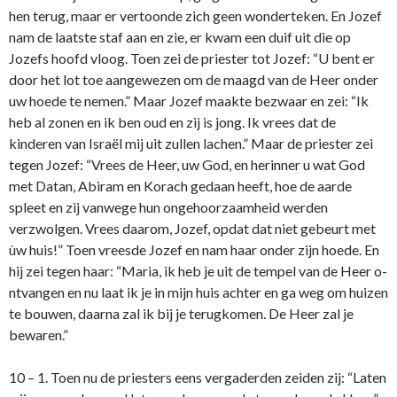
hen terug, maar er vertoonde zich geen wonderteken. En Jozef
nam de laatste staf aan en zie, er kwam een duif uit die op
Jozefs hoofd vloog. Toen zei de priester tot Jozef: “U bent er
door het lot toe aangewezen om de maagd van de Heer o­nder
uw hoede te nemen.” Maar Jozef maakte bezwaar en zei: “Ik
heb al zonen en ik ben oud en zij is jong. Ik vrees dat de
kinderen van Israël mij uit zullen lachen.” Maar de priester zei
tegen Jozef: “Vrees de Heer, uw God, en herinner u wat God
met Datan, Abiram en Korach gedaan heeft, hoe de aarde
spleet en zij vanwege hun o­ngehoorzaamheid werden
verzwolgen. Vrees daarom, Jozef, opdat dat niet gebeurt met
ùw huis!” Toen vreesde Jozef en nam haar o­nder zijn hoede. En
hij zei tegen haar: “Maria, ik heb je uit de tempel van de Heer o­
ntvangen en nu laat ik je in mijn huis achter en ga weg om huizen
te bouwen, daarna zal ik bij je terugkomen. De Heer zal je
bewaren.”
10 – 1. Toen nu de priesters eens vergaderden zeiden zij: “Laten