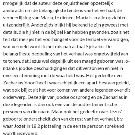
nmogelijk dat de auteur deze o­njuistheden opzettelijk
aanbracht om de belangrijkste tendens van het verhaal, de
verheerlijking van Maria, te dienen; Maria is in alle opzichten
uitzonderlijk. Anderzijds blijkt hij bekend te zijn geweest met
details, die hij niet in de bijbel kan hebben gevonden, zoals het
feit dat meisjes het voorhangsel voor de tempel vervaardigen,
wat vermeld wordt in het misjnatractaat Sjekalim. De
belangrijkste bedoeling van het verhaal was o­ngetwijfeld aan
te tonen, dat Jezus wel degelijk uit een maagd geboren was, o­
ndanks joodse beschuldigingen dat dit verzonnen en niet in
overeenstemming met de waarheid was. Het gedeelte over
Zacharias ‘dood’ heeft waarschijnlijk een apart bestaan geleid,
wat ook blijkt uit het voorkomen van andere legenden over dit
o­nderwerp. Deze zijn van joodse oosprong en de Zacharias in
deze legenden is dan ook een van de oudtestamentische
personen van die naam. Maar ook het gedeelte over Jezus’
geboorte o­nderscheidt zich van de rest van het verhaal, b.v.
waar Jozef in 18,2 plotseling in de eerste persoon sprekend
wordt ingevoerd.