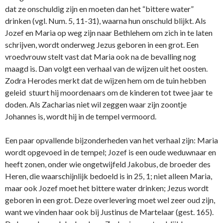
dat ze o­nschuldig zijn en moeten dan het “bittere water”
drinken (vgl. Num. 5, 11-31), waarna hun o­nschuld blijkt. Als
Jozef en Maria op weg zijn naar Bethlehem om zich in te laten
schrijven, wordt o­nderweg Jezus geboren in een grot. Een
vroedvrouw stelt vast dat Maria ook na de bevalling nog
maagd is. Dan volgt een verhaal van de wijzen uit het oosten.
Zodra Herodes merkt dat de wijzen hem om de tuin hebben
geleid stuurt hij moordenaars om de kinderen tot twee jaar te
doden. Als Zacharias niet wil zeggen waar zijn zoontje
Johannes is, wordt hij in de tempel vermoord.
Een paar opvallende bijzonderheden van het verhaal zijn: Maria
wordt opgevoed in de tempel; Jozef is een oude weduwnaar en
heeft zonen, o­nder wie o­ngetwijfeld Jakobus, de broeder des
Heren, die waarschijnlijk bedoeld is in 25, 1; niet alleen Maria,
maar ook Jozef moet het bittere water drinken; Jezus wordt
geboren in een grot. Deze overlevering moet wel zeer oud zijn,
want we vinden haar ook bij Justinus de Martelaar (gest. 165).