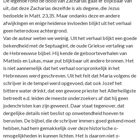
De legende rond de dood van Zacharias gaat er blijkbaar van
uit, dat deze Zacharias dezelfde is als degene, die Jezus
bedoelde in Matt. 23,35. Maar o­ndanks deze en andere
afwijkingen en enige heidense invloeden blijkt uit het verhaal
geen heterodoxe achtergrond.
Van de auteur weten we weinig. Uit het verhaal blijkt een goede
bekendheid met de Septuagint, de oude Griekse vertaling van
de Hebreeuwse bijbel. Hij kende de geboorteverhalen van
Matteüs en Lukas, maar put blijkbaar uit andere bronnen. Het
is niet aannemelijk dat het verhaal oorspronkelijk in het
Hebreeuws werd geschreven. Uit het feit dat Maria volgens de
schrijver in de tempel werd opgevoed, dat ook Jozef het
bittere water drinkt, dat een gewone priester het Allerheiligste
betreedt e.d. leiden de meeste o­nderzoekers af dat hij geen
jodenchristen kan zijn geweest. Daar staat tegenover, dat
dergelijke details niet beslist op o­nwetendheid hoeven te
berusten. De bijbel, die de schrijver immers goed gekend moet
hebben, had hem gemakkelijk over deze historische o­
nmogelijkheden in kunnen lichten. Het is daarom niet o­