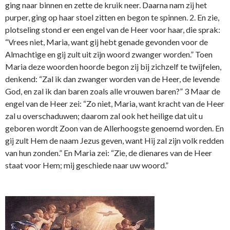
ging naar binnen en zette de kruik neer. Daarna nam zij het
purper, ging op haar stoel zitten en begon te spinnen. 2. En zie,
plotseling stond er een engel van de Heer voor haar, die sprak:
“Vrees niet, Maria, want gij hebt genade gevonden voor de
Almachtige en gij zult uit zijn woord zwanger worden.” Toen
Maria deze woorden hoorde begon zij bij zichzelf te twijfelen,
denkend: “Zal ik dan zwanger worden van de Heer, de levende
God, en zal ik dan baren zoals alle vrouwen baren?” 3 Maar de
engel van de Heer zei: “Zo niet, Maria, want kracht van de Heer
zal u overschaduwen; daarom zal ook het heilige dat uit u
geboren wordt Zoon van de Allerhoogste genoemd worden. En
gij zult Hem de naam Jezus geven, want Hij zal zijn volk redden
van hun zonden.” En Maria zei: “Zie, de dienares van de Heer
staat voor Hem; mij geschiede naar uw woord.”