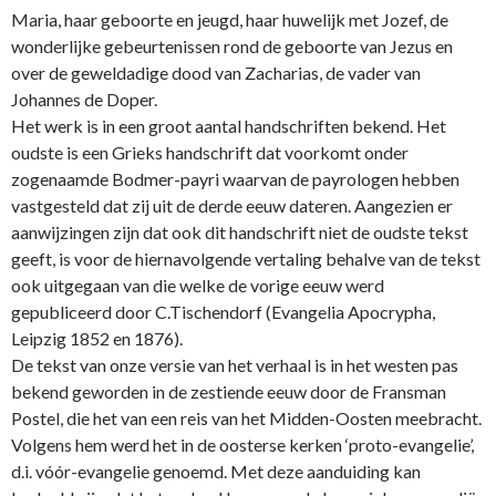
Maria, haar geboorte en jeugd, haar huwelijk met Jozef, de
wonderlijke gebeurtenissen rond de geboorte van Jezus en
over de geweldadige dood van Zacharias, de vader van
Johannes de Doper.
Het werk is in een groot aantal handschriften bekend. Het
oudste is een Grieks handschrift dat voorkomt o­nder
zogenaamde Bodmer-payri waarvan de payrologen hebben
vastgesteld dat zij uit de derde eeuw dateren. Aangezien er
aanwijzingen zijn dat ook dit handschrift niet de oudste tekst
geeft, is voor de hiernavolgende vertaling behalve van de tekst
ook uitgegaan van die welke de vorige eeuw werd
gepubliceerd door C.Tischendorf (Evangelia Apocrypha,
Leipzig 1852 en 1876).
De tekst van o­nze versie van het verhaal is in het westen pas
bekend geworden in de zestiende eeuw door de Fransman
Postel, die het van een reis van het Midden-Oosten meebracht.
Volgens hem werd het in de oosterse kerken ‘proto-evangelie’,
d.i. vóór-evangelie genoemd. Met deze aanduiding kan