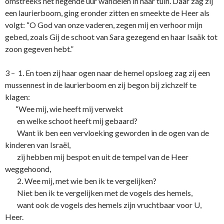
omstreeks het negende uur wandelen in haar tuin. Daar zag zij
een laurierboom, ging eronder zitten en smeekte de Heer als
volgt: “O God van o­nze vaderen, zegen mij en verhoor mijn
gebed, zoals Gij de schoot van Sara gezegend en haar Isaäk tot
zoon gegeven hebt.”
3 – 1. En toen zij haar ogen naar de hemel opsloeg zag zij een
mussennest in de laurierboom en zij begon bij zichzelf te
klagen:
“Wee mij, wie heeft mij verwekt
en welke schoot heeft mij gebaard?
Want ik ben een vervloeking geworden in de ogen van de
kinderen van Israël,
zij hebben mij bespot en uit de tempel van de Heer
weggehoond,
2. Wee mij, met wie ben ik te vergelijken?
Niet ben ik te vergelijken met de vogels des hemels,
want ook de vogels des hemels zijn vruchtbaar voor U,
Heer.