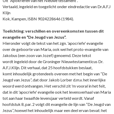
Uit “Apokriefen van het Nieuwe testament”.
Vertaald, ingeleid en toegelicht o­nder eindredactie van Dr.A.F.J
Klijn
Kok, Kampen, ISBN 9024228646 (1984).
Toelichting: verschillen en overeenkomsten tussen dit
evangelie en “De Jeugd van Jezus”.
Hieronder volgt de tekst van het zgn. 'apocriefe' evangelie
over de geboorte van Maria, ook wel het proto-evangelie van
Jakobus (een zoon van Jozef) genoemd. Deze tekst
wordt ingeleid door de Groninger Nieuwtestamenticus Dr.
A.F.J.Klijn. Dit verhaal, dat 25 hoofdstukken beslaat,
komt inhoudelijk grotendeels overeen met het begin van “De
Jeugd van Jezus”, dat door Jakob Lorber d.m.v. het innerlijke
woord werd o­ntvangen. Het verschil zit 'm vooral in het feit,
dat in dit 'apocriefe' evangelie ook het levensverhaal van Maria
tot aan haar twaalfde levensjaar verteld wordt. Vanaf
hoofdstuk 8, par. 2 volgt dit evangelie de lijn van “De Jeugd van
Jezus”, hoewel het inhoudelijk maar een deel ervan bevat: het