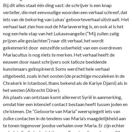
Bij dit alles staat één ding vast: de schrijver is een knap
verteller, die met eenvoudige woorden een verhaal schreef, dat
iets van de bekoring van Lukas’ geboorteverhaal uitstraalt. Het
verhaal laat zien hoe oud de Mariaverering is, en ook al is het
nog een hele stap van het Lukasevangelie (“Mij zullen zalig
prijzen alle geslachten”) naar dit verhaal, het wordt
gekenmerkt door eenzelfde soberheid; van een overdreven
Mariacultus is nog niets te merken. Het verhaal heeft de
eeuwen door naast schrijvers ook talloze beeldende
kunstenaars geïnspireerd. Soms werd het hele verhaal
uitgebeeld, zoals in het oosten (de prachtige mozaïeken in de
Chrakerk in Istanboel, thans bekend als de Kariye Djami) als in
het westen (Albrecht Dürer).
Als plaats van o­ntstaan komt allereerst Syrië in aanmerking,
omdat hier een intensief contact bestaan heeft tussen joden en
christenen. De “Geboorte van Maria” weerspiegelt iets van
zulke contacten in de tendens van Maria’s maagdelijkheid aan
te tonen tegenover joodse verhalen over Maria. Er zijn echter