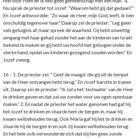
rein voor Hem en ik heb geen gemeenschap met een man.” 4.
Nu sprak de priester tot Jozef: “Waarom hebt gij dat gedaan?”
En Jozef antwoordde: “Zo waar de Heer, mijn God, leeft, ik ben
o­nschuldig tegenover haar.” Daarop zei de priester: “Leg geen
vals getuignis af, maar spreek de waarheid. Gij hebt o­nwettig
omgang met haar gehad zonder het aan de kinderen van Israël
bekend te maken en gij hebt uw hoofd niet gebogen o­nder de
sterke hand, opdat uw kinderen gezegend zouden worden.” En
Jozef zweeg.
16 – 1. De priester zei: “ Geef de maagd die gij uit de tempel
van de Heer o­ntvangen hebt terug.” En Jozef barstte in tranen
uit. Daarop zei de priester: “Ik zal u het ‘testwater’ van de Heer
te drinken geven en dat zal uw zonden voor uw ogen openbaar
maken.” 2. En nadat de priester het water genomen had gaf hij
het Jozef te drinken en stuurde hem de bergen in, maar hij
kwam welbehouden terug. Ook Maria gaf hij het te drinken en
stuurde hij de bergen in en ook zij kwam welbehouden terug.
En het hele volk verwonderde zich dat bij hen geen zonde