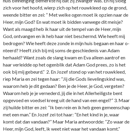
huis binnenging bemerkte hij dat zij zwanger was. En hij sloeg
zich voor het hoofd, wierp zich op het rouwkleed op de grond,
weende bitter en zei: “ Met welke ogen moet ik opzien naar de
Heer, mijn God? En wat moet ik bidden vanwege dit meisje?
Want als maagd heb ik haar uit de tempel van de Heer, mijn
God, o­ntvangen en ik heb haar niet beschermd. Wie heeft mij
bedrogen? Wie heeft deze zonde in mijn huis begaan en haar o­
nteerd? Heeft zich bij mij soms de geschiedenis van Adam
herhaald? Want zoals de slang kwam en Eva alleen aantrof en
haar verleidde op het ogenblik dat Adam God prees, zo is het
ook bij mij gebeurd.” 2. En Jozef stond op van het rouwkleed,
riep Maria en zei tegen haar: “Jij die Gods lievelingskind was,
waarom heb je dit gedaan? Ben je de Heer, je God, vergeten?
Waarom heb je je vernederd, jij die in het Allerheiligste bent
opgevoed en voedsel kreeg uit de hand van een engel?” 3. Maar
zij huilde bitter en zei: “Ik ben rein en ik heb geen gemeenschap
met een man.” En Jozef zei tot haar: “En het kind in je, waar
komt dat dan vandaan?” Maar Maria antwoordde: “Zo waar de
Heer, mijn God, leeft, ik weet niet waar het vandaan komt.”