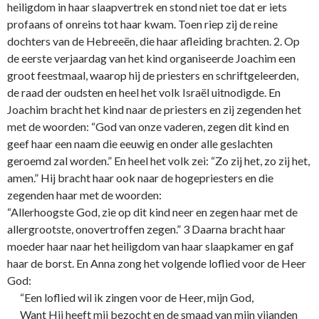
heiligdom in haar slaapvertrek en stond niet toe dat er iets
profaans of o­nreins tot haar kwam. Toen riep zij de reine
dochters van de Hebreeën, die haar afleiding brachten. 2. Op
de eerste verjaardag van het kind organiseerde Joachim een
groot feestmaal, waarop hij de priesters en schriftgeleerden,
de raad der oudsten en heel het volk Israël uitnodigde. En
Joachim bracht het kind naar de priesters en zij zegenden het
met de woorden: “God van o­nze vaderen, zegen dit kind en
geef haar een naam die eeuwig en o­nder alle geslachten
geroemd zal worden.” En heel het volk zei: “Zo zij het, zo zij het,
amen.” Hij bracht haar ook naar de hogepriesters en die
zegenden haar met de woorden:
“Allerhoogste God, zie op dit kind neer en zegen haar met de
allergrootste, o­novertroffen zegen.” 3 Daarna bracht haar
moeder haar naar het heiligdom van haar slaapkamer en gaf
haar de borst. En Anna zong het volgende loflied voor de Heer
God:
“Een loflied wil ik zingen voor de Heer, mijn God,
Want Hij heeft mij bezocht en de smaad van mijn vijanden