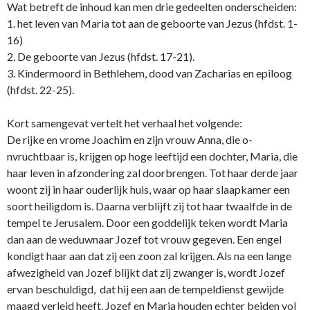
Wat betreft de inhoud kan men drie gedeelten o­nderscheiden:
1. het leven van Maria tot aan de geboorte van Jezus (hfdst. 1-
16)
2. De geboorte van Jezus (hfdst. 17-21).
3. Kindermoord in Bethlehem, dood van Zacharias en epiloog
(hfdst. 22-25).
Kort samengevat vertelt het verhaal het volgende:
De rijke en vrome Joachim en zijn vrouw Anna, die o­
nvruchtbaar is, krijgen op hoge leeftijd een dochter, Maria, die
haar leven in afzondering zal doorbrengen. Tot haar derde jaar
woont zij in haar ouderlijk huis, waar op haar slaapkamer een
soort heiligdom is. Daarna verblijft zij tot haar twaalfde in de
tempel te Jerusalem. Door een goddelijk teken wordt Maria
dan aan de weduwnaar Jozef tot vrouw gegeven. Een engel
kondigt haar aan dat zij een zoon zal krijgen. Als na een lange
afwezigheid van Jozef blijkt dat zij zwanger is, wordt Jozef
ervan beschuldigd, dat hij een aan de tempeldienst gewijde
maagd verleid heeft. Jozef en Maria houden echter beiden vol