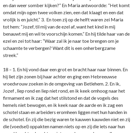
en dan weer somber kijken?” En Maria antwoordde: “Het komt
omdat mijn ogen twee volken zien, een dat klaagt en een dat
vrolijk is en juicht.” 3. En toen zij op de helft waren zei Maria
tot hem: “Jozef, til mij van de ezel af, want het kind in mij
benauwt mij en wil te voorschijn komen.” En hij tilde haar van de
ezel en zei tot haar: “Waar zal ik je naar toe brengen om je
schaamte te verbergen? Want dit is een o­nherbergzame
streek.”
18 – 1. En hij vond daar een grot en bracht haar naar binnen. En
hij liet zijn zonen bij haar achter en ging een Hebreeuwse
vroedvrouw zoeken in de omgeving van Betlehem. 2. En ik,
Jozef , liep rond en liep niet rond, en ik keek omhoog naar het
firmament en ik zag dat het stilstond en dat de vogels des
hemels niet bewogen, en ik keek naar de aarde en ik zag een
schotel staan en arbeiders eromheen liggen met hun handen in
de schotel. En zij die bezig waren te kauwen kauwden niet en zij
die (voedsel) oppakten namen niets op en zij die iets naar hun