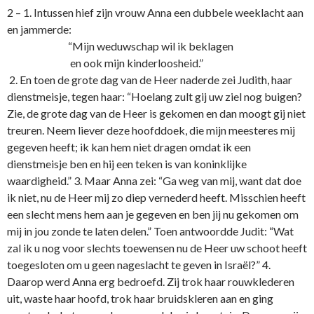
2 – 1. Intussen hief zijn vrouw Anna een dubbele weeklacht aan
en jammerde:
“Mijn weduwschap wil ik beklagen
en ook mijn kinderloosheid.”
2. En toen de grote dag van de Heer naderde zei Judith, haar
dienstmeisje, tegen haar: “Hoelang zult gij uw ziel nog buigen?
Zie, de grote dag van de Heer is gekomen en dan moogt gij niet
treuren. Neem liever deze hoofddoek, die mijn meesteres mij
gegeven heeft; ik kan hem niet dragen omdat ik een
dienstmeisje ben en hij een teken is van koninklijke
waardigheid.” 3. Maar Anna zei: “Ga weg van mij, want dat doe
ik niet, nu de Heer mij zo diep vernederd heeft. Misschien heeft
een slecht mens hem aan je gegeven en ben jij nu gekomen om
mij in jou zonde te laten delen.” Toen antwoordde Judit: “Wat
zal ik u nog voor slechts toewensen nu de Heer uw schoot heeft
toegesloten om u geen nageslacht te geven in Israël?” 4.
Daarop werd Anna erg bedroefd. Zij trok haar rouwklederen
uit, waste haar hoofd, trok haar bruidskleren aan en ging