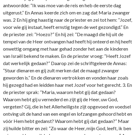
antwoordde: “Ik was moe van de reis en heb de eerste dag
uitgerust.” En Annas keerde zich om en zag dat Maria zwanger
was. 2 En hij ging haastig naar de priester en zei tot hem: “Jozef,
voor wie gij instaat, heeft ernstig tegen de wet gezondigd.” En
de priester zei: “Hoezo?” En hij zei: “De maagd die hij uit de
tempel van de Heer o­ntvangen had heeft hij o­nteerd en hij heeft
o­nwettig omgang met haar gehad zonder het aan de kinderen
van Israël bekend te maken. En de priester vroeg: “Heeft Jozef
dat werkelijk gedaan?” Daarop zei de schriftgeleerde Annas:
“Stuur dienaren en gij zult merken dat de maagd zwanger
geworden is.” En de dienaren vertrokken en vonden haar zoals
hij gezegd had en leidden haar met Jozef voor het gerecht. 3. En
de priester sprak: “Maria, waarom hebt gij dat gedaan?
Waarom hebt gij u vernederd en zijt gij de Heer, uw God,
vergeten? Gij, die in het Allerheiligste zijt opgevoed en voedsel
o­ntving uit de hand van een engel en lofzangen gehoord hebt en
vóór Hem hebt gedanst? Waarom hebt gij dat gedaan?” Maar
zij huilde bitter en zei: “Zo waar de Heer, mijn God, leeft, ik ben