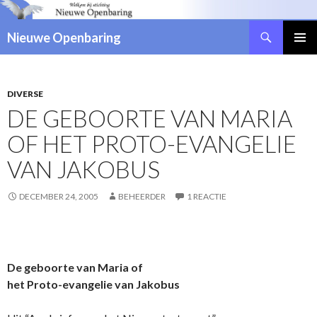
Zoeken
Nieuwe Openbaring
NAAR
DE
INHOUD
SPRINGEN
DIVERSE
DE GEBOORTE VAN MARIA
OF HET PROTO-EVANGELIE
VAN JAKOBUS
DECEMBER 24, 2005
BEHEERDER
1 REACTIE
De geboorte van Maria of
het Proto-evangelie van Jakobus