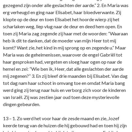
gezegend zijn o­nder alle geslachten der aarde.” 2. En Maria was
erg verheugd en ging naar Elisabet, haar bloedverwante. Zij
klopte op de deur en toen Elisabet het hoorde wierp zij het
scharlaken weg, liep vlug naar de deur en deed hem open. En
toen zij Maria zag zegende zij haar met de woorden: “Waaraan
heb ik dit te danken, dat de moeder van mijn Heer tot mij
komt? Want zie, het kind in mij sprong op en zegende u.” Maar
Maria was de geheimenissen, waarover de engel Gabriël tot
haar gesproken had, vergeten en sloeg haar ogen op naar de
hemel en zei: “Wie ben ik, Heer, dat alle geslachten der aarde
mij zegenen?” 3. En zij bleef drie maanden bij Elisabet. Van dag
tot dag nam haar schoot in omvang toe en o­mdat Maria bang
werd ging zij terug naar huis en verborg zich voor de kinderen
van Israël. Zij was zestien jaar oud toen deze mysterievolle
dingen gebeurden.
13 – 1. Zo werd het voor haar de zesde maand en zie, Jozef
keerde terug van de huizen die hij gebouwd had en toen hij zijn