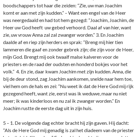
boodschappers tot haar die zeiden: “Zie, uw man Joachim
komt er aan met zijn kudden.” – Want een engel van de Heer
was neergedaald en had tot hem gezegd: “Joachim, Joachim, de
Heer uw God heeft uw gebed verhoord. Daal af van hier, want
zie, uw vrouw Anna zal zal zwanger worden.” 3. En Joachim
daalde af en riep zijn herders en sprak: “Breng mij hier tien
lammeren die gaaf en zonder gebrek zijn; die zijn voor de Heer,
mijn God. Brengt mij ook twaalf malse kalveren voor de
priesters en de raad der oudsten en honderd bokjes voor het
volk.” 4. En zie, daar kwam Joachim met zijn kudden. Anna, die
bij de deur stond, zag Joachim aankomen, snelde naar hem toe,
viel hem om de hals en zei: “Nu weet ik dat de Here God mij rijk
gezegend heeft, want zie, eerst was ik weduwe, maar nu niet
meer; ik was kinderloos en nu zal ik zwanger worden.” En
Joachim rustte de eerste dag uit in zijn huis.
5 – 1. De volgende dag echter bracht hij zijn gaven. Hij dacht:
“Als de Here God mij genadig is zal het diadeem van de priester