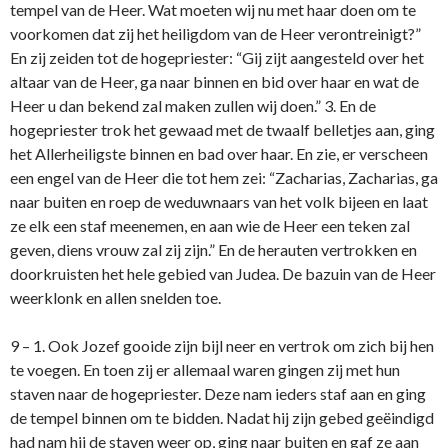
tempel van de Heer. Wat moeten wij nu met haar doen om te
voorkomen dat zij het heiligdom van de Heer verontreinigt?”
En zij zeiden tot de hogepriester: “Gij zijt aangesteld over het
altaar van de Heer, ga naar binnen en bid over haar en wat de
Heer u dan bekend zal maken zullen wij doen.” 3. En de
hogepriester trok het gewaad met de twaalf belletjes aan, ging
het Allerheiligste binnen en bad over haar. En zie, er verscheen
een engel van de Heer die tot hem zei: “Zacharias, Zacharias, ga
naar buiten en roep de weduwnaars van het volk bijeen en laat
ze elk een staf meenemen, en aan wie de Heer een teken zal
geven, diens vrouw zal zij zijn.” En de herauten vertrokken en
doorkruisten het hele gebied van Judea. De bazuin van de Heer
weerklonk en allen snelden toe.
9 – 1. Ook Jozef gooide zijn bijl neer en vertrok om zich bij hen
te voegen. En toen zij er allemaal waren gingen zij met hun
staven naar de hogepriester. Deze nam ieders staf aan en ging
de tempel binnen om te bidden. Nadat hij zijn gebed geëindigd
had nam hij de staven weer op, ging naar buiten en gaf ze aan