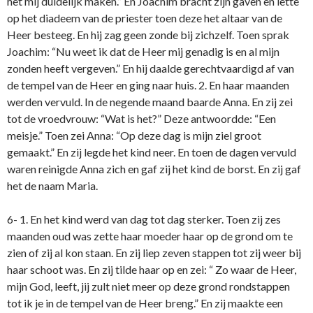
het mij duidelijk maken.” En Joachim bracht zijn gaven en lette
op het diadeem van de priester toen deze het altaar van de
Heer besteeg. En hij zag geen zonde bij zichzelf. Toen sprak
Joachim: “Nu weet ik dat de Heer mij genadig is en al mijn
zonden heeft vergeven.” En hij daalde gerechtvaardigd af van
de tempel van de Heer en ging naar huis. 2. En haar maanden
werden vervuld. In de negende maand baarde Anna. En zij zei
tot de vroedvrouw: “Wat is het?” Deze antwoordde: “Een
meisje.” Toen zei Anna: “Op deze dag is mijn ziel groot
gemaakt.” En zij legde het kind neer. En toen de dagen vervuld
waren reinigde Anna zich en gaf zij het kind de borst. En zij gaf
het de naam Maria.
6- 1. En het kind werd van dag tot dag sterker. Toen zij zes
maanden oud was zette haar moeder haar op de grond om te
zien of zij al kon staan. En zij liep zeven stappen tot zij weer bij
haar schoot was. En zij tilde haar op en zei: “ Zo waar de Heer,
mijn God, leeft, jij zult niet meer op deze grond rondstappen
tot ik je in de tempel van de Heer breng.” En zij maakte een