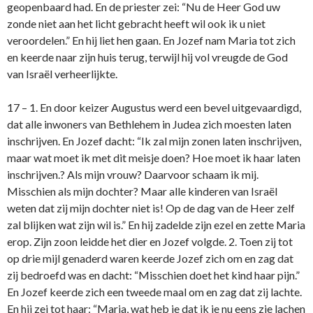
geopenbaard had. En de priester zei: “Nu de Heer God uw
zonde niet aan het licht gebracht heeft wil ook ik u niet
veroordelen.” En hij liet hen gaan. En Jozef nam Maria tot zich
en keerde naar zijn huis terug, terwijl hij vol vreugde de God
van Israël verheerlijkte.
17 – 1. En door keizer Augustus werd een bevel uitgevaardigd,
dat alle inwoners van Bethlehem in Judea zich moesten laten
inschrijven. En Jozef dacht: “Ik zal mijn zonen laten inschrijven,
maar wat moet ik met dit meisje doen? Hoe moet ik haar laten
inschrijven.? Als mijn vrouw? Daarvoor schaam ik mij.
Misschien als mijn dochter? Maar alle kinderen van Israël
weten dat zij mijn dochter niet is! Op de dag van de Heer zelf
zal blijken wat zijn wil is.” En hij zadelde zijn ezel en zette Maria
erop. Zijn zoon leidde het dier en Jozef volgde. 2. Toen zij tot
op drie mijl genaderd waren keerde Jozef zich om en zag dat
zij bedroefd was en dacht: “Misschien doet het kind haar pijn.”
En Jozef keerde zich een tweede maal om en zag dat zij lachte.
En hij zei tot haar: “Maria, wat heb je dat ik je nu eens zie lachen