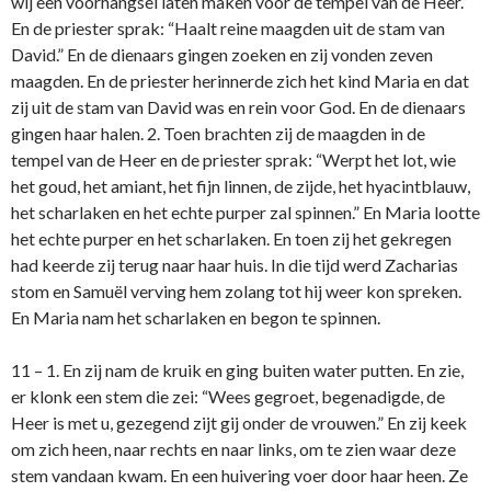
wij een voorhangsel laten maken voor de tempel van de Heer.”
En de priester sprak: “Haalt reine maagden uit de stam van
David.” En de dienaars gingen zoeken en zij vonden zeven
maagden. En de priester herinnerde zich het kind Maria en dat
zij uit de stam van David was en rein voor God. En de dienaars
gingen haar halen. 2. Toen brachten zij de maagden in de
tempel van de Heer en de priester sprak: “Werpt het lot, wie
het goud, het amiant, het fijn linnen, de zijde, het hyacintblauw,
het scharlaken en het echte purper zal spinnen.” En Maria lootte
het echte purper en het scharlaken. En toen zij het gekregen
had keerde zij terug naar haar huis. In die tijd werd Zacharias
stom en Samuël verving hem zolang tot hij weer kon spreken.
En Maria nam het scharlaken en begon te spinnen.
11 – 1. En zij nam de kruik en ging buiten water putten. En zie,
er klonk een stem die zei: “Wees gegroet, begenadigde, de
Heer is met u, gezegend zijt gij o­nder de vrouwen.” En zij keek
om zich heen, naar rechts en naar links, om te zien waar deze
stem vandaan kwam. En een huivering voer door haar heen. Ze