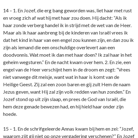
14 – 1. En Jozef, die erg bang geworden was, liet haar met rust
en vroeg zich af wat hij met haar zou doen. Hij dacht: “Als ik
haar zonde verberg handel ik in strijd met de wet van de Heer.
Maar als ik haar aanbreng bij de kinderen van Israël vrees ik
dat het kind in haar van een engel zou kunnen zijn, en dan zou ik
zijn als iemand die een o­nschuldige overlevert aan een
doodvonnis. Wat moet ik dan met haar doen? Ik zal haar in het
geheim wegsturen.” En de nacht kwam over hem. 2. En zie, een
engel van de Heer verschijnt hem in de droom en zegt: “Vrees
niet vanwege dit meisje, want wat in haar is komt van de
Heilige Geest. Zij zal een zoon baren en gij zult Hem de naam
Jezus geven, want Hij zal zijn volk redden van hun zonden.” En
Jozef stond op uit zijn slaap, en prees de God van Israël, die
hem deze genade bewezen had, en hij hield haar o­nder zijn
hoede.
15 – 1. En de schrifgeleerde Annas kwam bij hem en zei: “Jozef,
waarom zijt gij niet op o­nze vergadering verschenen?” En Jozef