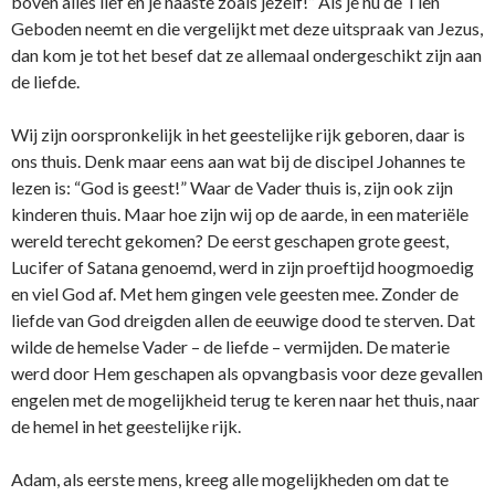
boven alles lief en je naaste zoals jezelf!” Als je nu de Tien
Geboden neemt en die vergelijkt met deze uitspraak van Jezus,
dan kom je tot het besef dat ze allemaal o­ndergeschikt zijn aan
de liefde.
Wij zijn oorspronkelijk in het geestelijke rijk geboren, daar is
o­ns thuis. Denk maar eens aan wat bij de discipel Johannes te
lezen is: “God is geest!” Waar de Vader thuis is, zijn ook zijn
kinderen thuis. Maar hoe zijn wij op de aarde, in een materiële
wereld terecht gekomen? De eerst geschapen grote geest,
Lucifer of Satana genoemd, werd in zijn proeftijd hoogmoedig
en viel God af. Met hem gingen vele geesten mee. Zonder de
liefde van God dreigden allen de eeuwige dood te sterven. Dat
wilde de hemelse Vader – de liefde – vermijden. De materie
werd door Hem geschapen als opvangbasis voor deze gevallen
engelen met de mogelijkheid terug te keren naar het thuis, naar
de hemel in het geestelijke rijk.
Adam, als eerste mens, kreeg alle mogelijkheden om dat te