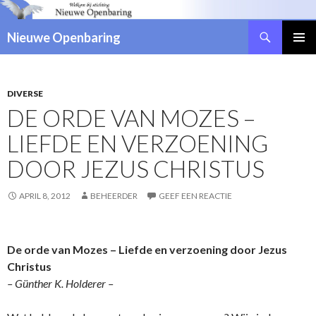
Zoeken
Nieuwe Openbaring
NAAR
DE
INHOUD
SPRINGEN
DIVERSE
DE ORDE VAN MOZES –
LIEFDE EN VERZOENING
DOOR JEZUS CHRISTUS
APRIL 8, 2012
BEHEERDER
GEEF EEN REACTIE
De orde van Mozes – Liefde en verzoening door Jezus
Christus
– Günther K. Holderer –