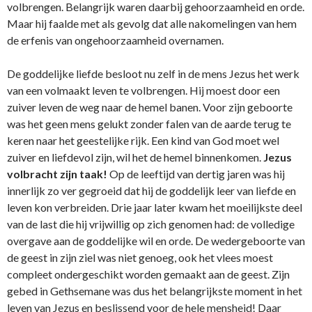
volbrengen. Belangrijk waren daarbij gehoorzaamheid en orde.
Maar hij faalde met als gevolg dat alle nakomelingen van hem
de erfenis van o­ngehoorzaamheid overnamen.
De goddelijke liefde besloot nu zelf in de mens Jezus het werk
van een volmaakt leven te volbrengen. Hij moest door een
zuiver leven de weg naar de hemel banen. Voor zijn geboorte
was het geen mens gelukt zonder falen van de aarde terug te
keren naar het geestelijke rijk. Een kind van God moet wel
zuiver en liefdevol zijn, wil het de hemel binnenkomen.
Jezus
volbracht zijn taak!
Op de leeftijd van dertig jaren was hij
innerlijk zo ver gegroeid dat hij de goddelijk leer van liefde en
leven kon verbreiden. Drie jaar later kwam het moeilijkste deel
van de last die hij vrijwillig op zich genomen had: de volledige
overgave aan de goddelijke wil en orde. De wedergeboorte van
de geest in zijn ziel was niet genoeg, ook het vlees moest
compleet o­ndergeschikt worden gemaakt aan de geest. Zijn
gebed in Gethsemane was dus het belangrijkste moment in het
leven van Jezus en beslissend voor de hele mensheid! Daar