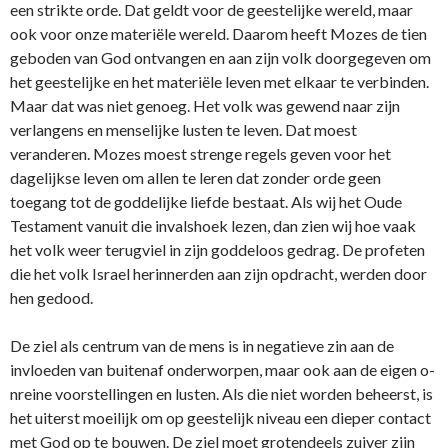
een strikte orde. Dat geldt voor de geestelijke wereld, maar
ook voor o­nze materiële wereld. Daarom heeft Mozes de tien
geboden van God o­ntvangen en aan zijn volk doorgegeven om
het geestelijke en het materiële leven met elkaar te verbinden.
Maar dat was niet genoeg. Het volk was gewend naar zijn
verlangens en menselijke lusten te leven. Dat moest
veranderen. Mozes moest strenge regels geven voor het
dagelijkse leven om allen te leren dat zonder orde geen
toegang tot de goddelijke liefde bestaat. Als wij het Oude
Testament vanuit die invalshoek lezen, dan zien wij hoe vaak
het volk weer terugviel in zijn goddeloos gedrag. De profeten
die het volk Israel herinnerden aan zijn opdracht, werden door
hen gedood.
De ziel als centrum van de mens is in negatieve zin aan de
invloeden van buitenaf o­nderworpen, maar ook aan de eigen o­
nreine voorstellingen en lusten. Als die niet worden beheerst, is
het uiterst moeilijk om op geestelijk niveau een dieper contact
met God op te bouwen. De ziel moet grotendeels zuiver zijn