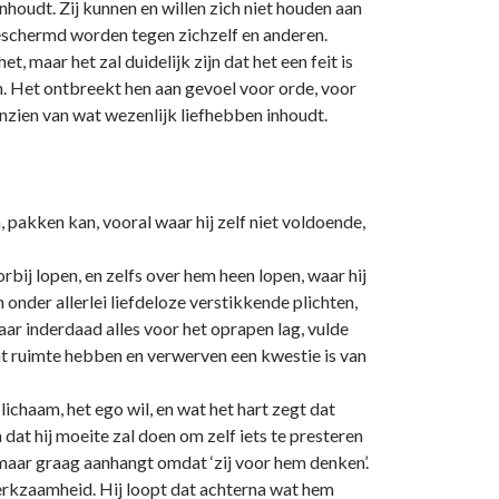
houdt. Zij kunnen en willen zich niet houden aan
eschermd worden tegen zichzelf en anderen.
maar het zal duidelijk zijn dat het een feit is
. Het o­ntbreekt hen aan gevoel voor orde, voor
anzien van wat wezenlijk liefhebben inhoudt.
, pakken kan, vooral waar hij zelf niet voldoende,
bij lopen, en zelfs over hem heen lopen, waar hij
 o­nder allerlei liefdeloze verstikkende plichten,
 waar inderdaad alles voor het oprapen lag, vulde
dat ruimte hebben en verwerven een kwestie is van
chaam, het ego wil, en wat het hart zegt dat
n dat hij moeite zal doen om zelf iets te presteren
h maar graag aanhangt omdat ‘zij voor hem denken’.
werkzaamheid. Hij loopt dat achterna wat hem