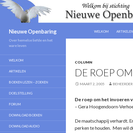
NAAR DE INHOUD SPRIN
Zoeken
Nieuwe Openbaring
WELKOM
ARTIKELE
Over hemelse liefde en het
ware leven
WELKOM
COLUMN
DE ROEP OM
ARTIKELEN
BOEKEN LEZEN – ZOEKEN
MAART 2, 2005
BEHEERDER
DOELSTELLING
De roep om het invoeren 
FORUM
– Gera Hoogendoorn-Verhoe
DOWNLOAD BOEKEN
De maatschappij verhardt. E
DOWNLOAD AUDIO
perken te houden. Men wil du