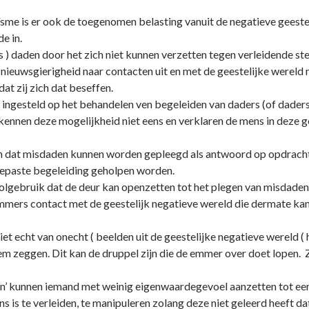
e is er ook de toegenomen belasting vanuit de negatieve geesteli
e in.
s ) daden door het zich niet kunnen verzetten tegen verleidende 
ieuwsgierigheid naar contacten uit en met de geestelijke wereld 
dat zij zich dat beseffen.
 ingesteld op het behandelen ven begeleiden van daders (of daders i
kennen deze mogelijkheid niet eens en verklaren de mens in deze ge
jn dat misdaden kunnen worden gepleegd als antwoord op opdracht
epaste begeleiding geholpen worden.
holgebruik dat de deur kan openzetten tot het plegen van misdade
 immers contact met de geestelijk negatieve wereld die dermate k
iet echt van o­necht ( beelden uit de geestelijke negatieve wereld ( 
hem zeggen. Dit kan de druppel zijn die de emmer over doet lopen
men’ kunnen iemand met weinig eigenwaardegevoel aanzetten tot ee
 is te verleiden, te manipuleren zolang deze niet geleerd heeft 