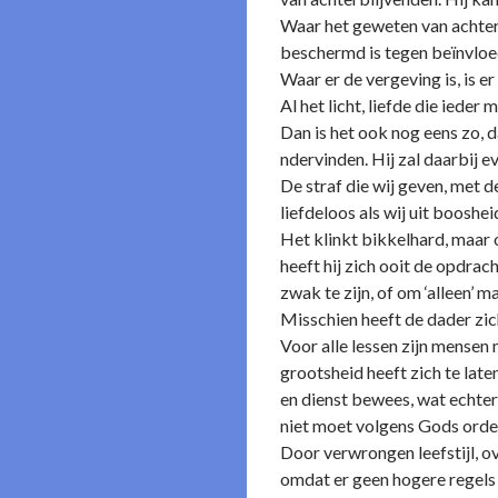
Waar het geweten van achterbli
beschermd is tegen beïnvloed
Waar er de vergeving is, is er
Al het licht, liefde die iede
Dan is het ook nog eens zo, da
ndervinden. Hij zal daarbij
De straf die wij geven, met d
liefdeloos als wij uit booshei
Het klinkt bikkelhard, maar oo
heeft hij zich ooit de opdrac
zwak te zijn, of om ‘alleen
Misschien heeft de dader zic
Voor alle lessen zijn mensen
grootsheid heeft zich te late
en dienst bewees, wat echter
niet moet volgens Gods orde 
Door verwrongen leefstijl, o
omdat er geen hogere regels 