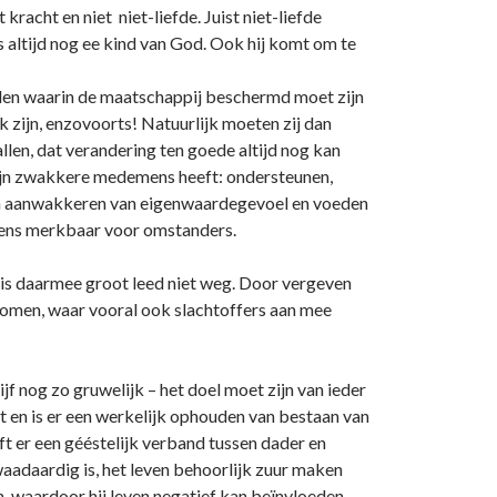
acht en niet niet-liefde. Juist niet-liefde
 altijd nog ee kind van God. Ook hij komt om te
vallen waarin de maatschappij beschermd moet zijn
ek zijn, enzovoorts! Natuurlijk moeten zij dan
en, dat verandering ten goede altijd nog kan
ijn zwakkere medemens heeft: o­ndersteunen,
n en aanwakkeren van eigenwaardegevoel en voeden
et eens merkbaar voor omstanders.
al is daarmee groot leed niet weg. Door vergeven
 komen, waar vooral ook slachtoffers aan mee
jf nog zo gruwelijk – het doel moet zijn van ieder
t en is er een werkelijk ophouden van bestaan van
jft er een gééstelijk verband tussen dader en
waadaardig is, het leven behoorlijk zuur maken
en, waardoor hij leven negatief kan beïnvloeden.