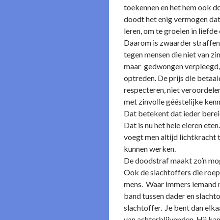
toekennen en het hem ook doe
doodt het enig vermogen dat 
leren, om te groeien in lief
Daarom is zwaarder straffen l
tegen mensen die niet van zin
maar gedwongen verpleegd, ge
optreden. De prijs die betaa
respecteren, niet veroordel
met zinvolle gééstelijke kenn
Dat betekent dat ieder bereid 
Dat is nu het hele eieren ete
voegt men altijd lichtkracht
kunnen werken.
De doodstraf maakt zo’n mog
Ook de slachtoffers die roepe
mens. Waar immers iemand nie
band tussen dader en slachtof
slachtoffer. Je bent dan elk
van achterblijvenden. Hij kan