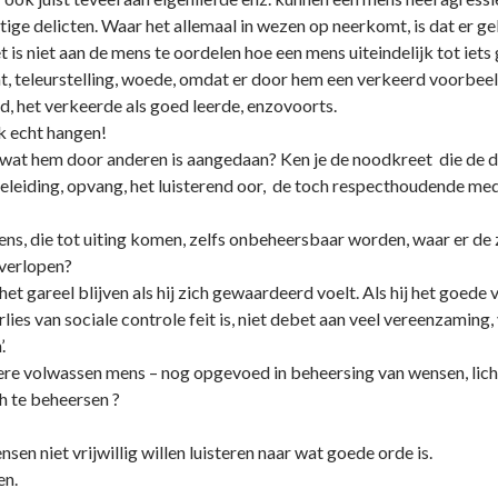
ige delicten. Waar het allemaal in wezen op neerkomt, is dat er 
 is niet aan de mens te oordelen hoe een mens uiteindelijk tot iet
, teleurstelling, woede, omdat er door hem een verkeerd voorbeeld g
d, het verkeerde als goed leerde, enzovoorts.
jk echt hangen!
at hem door anderen is aangedaan? Ken je de noodkreet die de da
eleiding, opvang, het luisterend oor, de toch respecthoudende m
ns, die tot uiting komen, zelfs o­nbeheersbaar worden, waar er de 
overlopen?
et gareel blijven als hij zich gewaardeerd voelt. Als hij het goede
ies van sociale controle feit is, niet debet aan veel vereenzaming, 
.
ere volwassen mens – nog opgevoed in beheersing van wensen, lich
h te beheersen ?
sen niet vrijwillig willen luisteren naar wat goede orde is.
en.