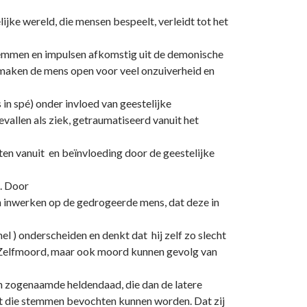
jke wereld, die mensen bespeelt, verleidt tot het
stemmen en impulsen afkomstig uit de demonische
maken de mens open voor veel o­nzuiverheid en
n spé) o­nder invloed van geestelijke
vallen als ziek, getraumatiseerd vanuit het
en vanuit en beïnvloeding door de geestelijke
n. Door
an inwerken op de gedrogeerde mens, dat deze in
hel ) o­nderscheiden en denkt dat hij zelf zo slecht
. Zelfmoord, maar ook moord kunnen gevolg van
n zogenaamde heldendaad, die dan de latere
dat die stemmen bevochten kunnen worden. Dat zij