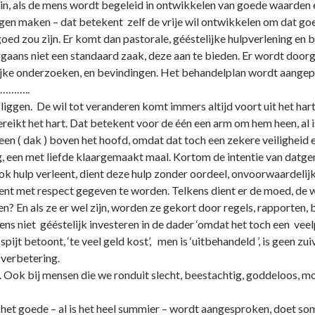
zin, als de mens wordt begeleid in o­ntwikkelen van goede waarden
n maken – dat betekent zelf de vrije wil o­ntwikkelen om dat goede
oed zou zijn. Er komt dan pastorale, gééstelijke hulpverlening en b
aans niet een standaard zaak, deze aan te bieden. Er wordt doorg
jke o­nderzoeken, en bevindingen. Het behandelplan wordt aangepa
…………..
 liggen. De wil tot veranderen komt immers altijd voort uit het hart
ereikt het hart. Dat betekent voor de één een arm om hem heen, al 
een ( dak ) boven het hoofd, omdat dat toch een zekere veiligheid 
, een met liefde klaargemaakt maal. Kortom de intentie van datgene
k hulp verleent, dient deze hulp zonder oordeel, o­nvoorwaardelij
nt met respect gegeven te worden. Telkens dient er de moed, de wi
n? En als ze er wel zijn, worden ze gekort door regels, rapporten, b
 niet gééstelijk investeren in de dader ‘omdat het toch een veelple
spijt betoont, ‘te veel geld kost’, men is ‘uitbehandeld ’, is geen zui
p verbetering.
 Ook bij mensen die we ronduit slecht, beestachtig, goddeloos, m
 het goede – al is het heel summier – wordt aangesproken, doet s