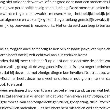
 nog niet voldoende wat wel of niet goed doen naar een medemens in
rming van persoonlijk en algemeen belang. Deze mensen moeten b
worden tegen deze zwakke mensen. Hoe je het bekijkt bekijk je het, 
an algemeen en wezenlijk gezond eigenbelang geestelijk zwak zijn
 eerlijk, opbouwend is, enzovoorts. Het o­ntbreekt aan begrip ten a
ns zal zeggen alles zelf nodig te hebben en haalt, pakt wat hij halen
aren heeft dat hij zelf echt wel aan zijn trekken komt.
en dat hij meer recht heeft op dit of dat en daarmee de ander voor
chten zal hij graag uit de weg gaan. Misschien is hij vroeger bedolven
te, dat hij deze niet met zinnige dingen kon invullen. De straat op,
 Misschien heeft deze mens veel harde lessen nodig om in te zien 
ook toelaten!
eer geslingerd worden tussen gevoel en verstand, tussen wat het li
Hij zal eerder zijn vrienden, of dat wat ‘men ervan zegt’ volgen, da
igde moraal van een twijfelachtige vriend, groepering, die hij toc
r niet willen nadenken. Het herinnert hem misschien wel aan zelf