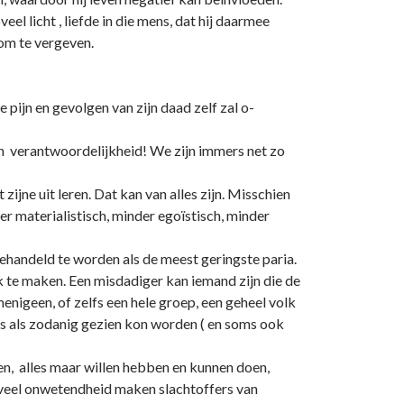
eel licht , liefde in die mens, dat hij daarmee
om te vergeven.
e pijn en gevolgen van zijn daad zelf zal o­
igen verantwoordelijkheid! We zijn immers net zo
zijne uit leren. Dat kan van alles zijn. Misschien
der materialistisch, minder egoïstisch, minder
ehandeld te worden als de meest geringste paria.
k te maken. Een misdadiger kan iemand zijn die de
menigeen, of zelfs een hele groep, een geheel volk
ns als zodanig gezien kon worden ( en soms ook
en, alles maar willen hebben en kunnen doen,
 veel o­nwetendheid maken slachtoffers van