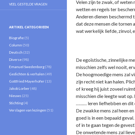
Velen zijn te zwak, of weten
VEEL GESTELDE VRAGEN
wetten en regels ter besche
Anderen dienen beschermd te 
dat deze mensen die tornen a
ARTIKEL CATEGORIEEN
wat werkelijk liefde, zinvol,
Biografie
(5)
Column
(50)
Deutsch
(32)
De egoïstische, zinnelijke me
Diverse
(98)
misschien zelfs wel nooit, erv
Emanuel Swedenborg
(78)
De hoogmoedige mens zal vind
Gedichten & verhalen
(49)
zijn recht niet kan halen. Pli
Gottfried Mayerhofer
(13)
of kreeg hij juist zoveel ruim
Jakob Lorber
(48)
misschien die leegte wat op.
Nieuws
(25)
……… leren liefhebben en dit 
Stichting
(4)
De zwakke mens zal heen en w
Verslagen van lezingen
(51)
goed is in een bepaald geval. 
of in te gaan tegen de gevest
De o­nwetende mens zal lieve