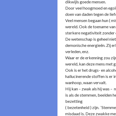
dikwijls goede mensen.
Door veel hoogmoed en egoïsm
doen van daden tegen de liefd
Veel mensen begaan hun ( mi
wereld. Ook de toename van n
sterkere negativiteit zonder 
De wetenschap is geheel niet
demonische energieën. Zij er
verleden, enz.
Waar er de erkenning zou zi
wereld, kan deze mens met g
Ook is er het drugs- en alco
hallucinerende stoffen is er
wanhoop, waan vervalt.
Hij kan – zwak als hij was – n
is als de stemmen, beelden 
bezetting
( bezetenheid ) zijn. ‘Stem
misdaad is. Deze zwakke mens