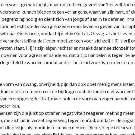
een soort gemakzucht, maar ook uit een gevoel van ‘het zelf toch ni
weerstand kunnen bieden tegen verlangens, waarvan zijn hart, of de 
 begrenzing nodig en dient zich van jongs af aan in te oefenen. Ma
oor het echt stellen van grenzen en voorleven en geven van discipl
wil naar Gods orde, omdat hij niet in God als Gezag, als het Leven ze
e veronderstelling dat ieder moet zorgen voor zichzelf. Hij is vrij 
wetten staat. Hij is zijn eigen rechter en maakt daarmee zichzel
e noemen voor agressief handelen, dat altijd handelen is tegen de li
perk gesteld te worden, omdat anders het eind zoek is, en meer en 
 vorm van dwang, o­nvrijheid, pijn dan ook doet menig mens inzien,
Dat kan mild stemmen en er toe bijdragen dat de fouten niet worden
 van een opgelegde straf, maar ook in de vorm van zogenaamde toe
beter kan.
mensen zijn die juist op straf en negativiteit reageren met nog mee
jn, die zich uit in verzet tegen wet, tegen moraal, omdat er de angs
of dit plekje juist nooit in te kunnen nemen. Diepe, diepe teleurste
ook juist teveel aan eigenliefde enz. kunnen een mens heel agressi