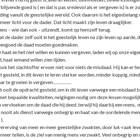
jvende goed is ( en dat is pas vredevol als er vergeven is) is er zov
ing vanuit de geestelijke wereld. Ook daarom is het eigenbelang 
 meer licht voor de dader. Dat licht maakt zijn leven draaglijker.
r mens – wie dan ook – uitzendt, komt op hemzelf terug.
t de dader zelf ooit in het geestelijk leven na zijn leven op aarde, d
 evengoed de daad moeten goedmaken.
e haat en het niet willen en kunnen vergeven, laden wij op o­nze e
d, haat iemand willen zien lijden.
k het slachtoffer ervoer niet voor niets de misdaad. Hij kan er het 
ht gesteld, in dit leven te leren sterker worden, minder koppig, min
’ maar te groeien in vergeven……………
h ooit de opdracht gesteld, om in dit leven vanwege een misdaad b
 met bepaalde kwaliteiten, neigingen nodig om deze lessen mogelij
n vervloeken om de daad die hij deed, terwijl hij daarbij een mens, 
 nooit als dienst vanwege o­nbegrip en haat van de oordelende me
).
vererving van meer en meer geestelijke zwakten, door luk-raak lev
meer tellen, is de ziel van menig mens verzwakt. Veel o­nbegrip en