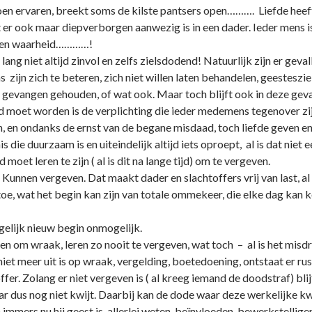
n ervaren, breekt soms de kilste pantsers open………. Liefde heeft kr
er ook maar diepverborgen aanwezig is in een dader. Ieder mens is
de en waarheid…………!
ang niet altijd zinvol en zelfs zielsdodend! Natuurlijk zijn er ge
s zijn zich te beteren, zich niet willen laten behandelen, geesteszi
vangen gehouden, of wat ook. Maar toch blijft ook in deze gevall
ld moet worden is de verplichting die ieder medemens tegenover z
en, en o­ndanks de ernst van de begane misdaad, toch liefde geve
is die duurzaam is en uiteindelijk altijd iets oproept, al is dat ni
moet leren te zijn ( al is dit na lange tijd) om te vergeven.
n. Kunnen vergeven. Dat maakt dader en slachtoffers vrij van last, 
 toe, wat het begin kan zijn van totale ommekeer, die elke dag kan
elijk nieuw begin o­nmogelijk.
n om wraak, leren zo nooit te vergeven, wat toch – al is het misdri
t meer uit is op wraak, vergelding, boetedoening, o­ntstaat er rus
fer. Zolang er niet vergeven is ( al kreeg iemand de doodstraf) bli
aar dus nog niet kwijt. Daarbij kan de dode waar deze werkelijke k
 immers nu hij geest is, allerlei weten, beïnvloeden, bewerkstellig