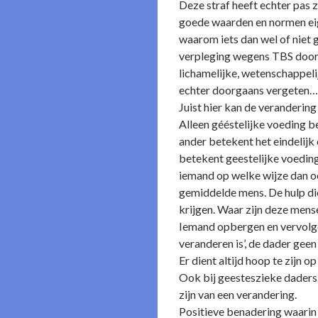
Deze straf heeft echter pas 
goede waarden en normen eige
waarom iets dan wel of niet g
verpleging wegens TBS doorg
lichamelijke, wetenschappeli
echter doorgaans vergeten
Juist hier kan de verandering
Alleen gééstelijke voeding b
ander betekent het eindelijk 
betekent geestelijke voeding
iemand op welke wijze dan oo
gemiddelde mens. De hulp die
krijgen. Waar zijn deze mense
Iemand opbergen en vervolgens
veranderen is’, de dader geen 
Er dient altijd hoop te zijn o
Ook bij geesteszieke daders.
zijn van een verandering.
Positieve benadering waarin