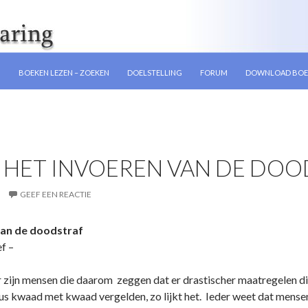
GEN
N
BOEKEN LEZEN – ZOEKEN
DOELSTELLING
FORUM
DOWNLOAD BOE
 HET INVOEREN VAN DE DO
GEEF EEN REACTIE
van de doodstraf
f –
r zijn mensen die daarom zeggen dat er drastischer maatregelen d
s kwaad met kwaad vergelden, zo lijkt het. Ieder weet dat mensen 