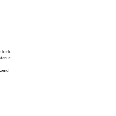
e kerk.
stenue.
jzend.