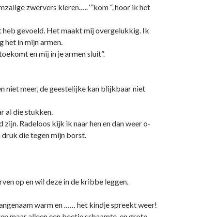
rmzalige zwervers kleren….. ‘”kom “, hoor ik het
aat heb gevoeld. Het maakt mij overgelukkig. Ik
g het in mijn armen.
toekomt en mij in je armen sluit”.
n niet meer, de geestelijke kan blijkbaar niet
r al die stukken.
 zijn. Radeloos kijk ik naar hen en dan weer o­
 druk die tegen mijn borst.
rven op en wil deze in de kribbe leggen.
el aangenaam warm en …… het kindje spreekt weer!
ogen maar alleen een beetje schaamte en grote