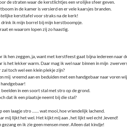
or de straten waar de kerstlichtjes een vrolijke sfeer geven.
tboom in de kamer is versierd en er vele kaarsjes branden.
stelijke kersttafel voor straks na de kerk!
 drink ik mijn borrel bij mijn kerstboompje.
raat en waarom lopen zij zo haastig.
 ik hen zeggen, ja, want met kerstfeest gaat bijna iedereen naar d
ar is het lekker warm. Daar mag ik wel naar binnen in mijn zwerver
Er zal toch wel een klein plekje zijn?
sen mij vreemd aan en beduiden met een handgebaar naar voren wi
t handgebaar!
 beelden in een soort stal met stro op de grond.
h dat ik een plaatsje neemt bij die stal?
p een laagje stro …… wat mooi, hoe vriendelijk lachend.
ar mij lijkt het wel. Het kijkt mij aan , het lijkt wel echt ,levend!
n gezang en ik zie geen mensen meer. Alleen dat kindje!