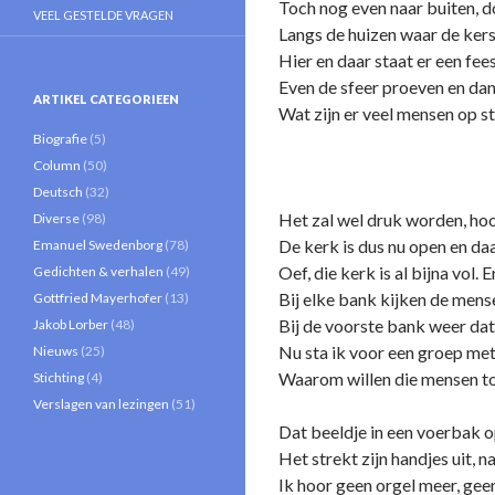
Toch nog even naar buiten, do
VEEL GESTELDE VRAGEN
Langs de huizen waar de kers
Hier en daar staat er een fee
Even de sfeer proeven en dan
ARTIKEL CATEGORIEEN
Wat zijn er veel mensen op st
Biografie
(5)
Column
(50)
Deutsch
(32)
Het zal wel druk worden, hoor
Diverse
(98)
De kerk is dus nu open en da
Emanuel Swedenborg
(78)
Oef, die kerk is al bijna vol. 
Gedichten & verhalen
(49)
Bij elke bank kijken de men
Gottfried Mayerhofer
(13)
Bij de voorste bank weer da
Jakob Lorber
(48)
Nu sta ik voor een groep met
Nieuws
(25)
Waarom willen die mensen toc
Stichting
(4)
Verslagen van lezingen
(51)
Dat beeldje in een voerbak o
Het strekt zijn handjes uit, na
Ik hoor geen orgel meer, gee