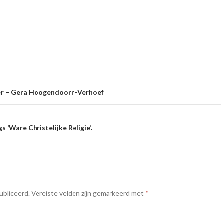
e
ver – Gera Hoogendoorn-Verhoef
 ‘Ware Christelijke Religie’.
ubliceerd.
Vereiste velden zijn gemarkeerd met
*