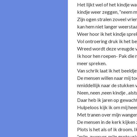
Het lijkt wel of het kindje w
kindje weer zeggen, “neem mij
Zijn ogen stralen zoveel vrie
kan hem niet langer weerstaa
Weer hoor ik het kindje spreke
Vol o­ntroering druk ik het be
Wreed wordt deze vreugde ve
Ik hoor hen roepen- Pak die m
meer spreken.
Van schrik laat ik het beeldje
De mensen willen naar mij toe
nmiddellijk naar de stukken v
Neen, neen ,neen kindje , als
Daar heb ik jaren op gewacht 
Hulpeloos kijk ik om mij hee
Met tranen over mijn wangen, 
De mensen in de kerk kijken 
Plots is het als of ik droom
“mijn zwerver, mijn grote vr