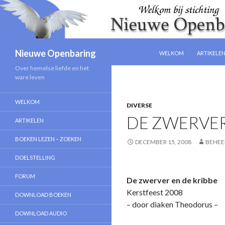
NAAR DE INHOUD SPRIN
Zoeken
Nieuwe Openbaring
WELKOM
ARTIKELE
Over hemelse liefde en het
ware leven
WELKOM
DIVERSE
DE ZWERVER
ARTIKELEN
BOEKEN LEZEN – ZOEKEN
DECEMBER 15, 2008
BEHEE
DOELSTELLING
FORUM
De zwerver en de kribbe
Kerstfeest 2008
DOWNLOAD BOEKEN
– door diake
DOWNLOAD AUDIO