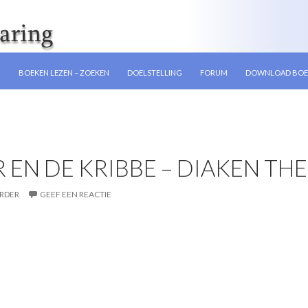
GEN
N
BOEKEN LEZEN – ZOEKEN
DOELSTELLING
FORUM
DOWNLOAD BOE
 EN DE KRIBBE – DIAKEN T
RDER
GEEF EEN REACTIE
n Theodorus –