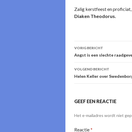
Zalig kerstfeest en proficiat,
Diaken Theodorus.
Berichtnavigati
VORIG BERICHT
Angst is een slechte raadge
VOLGEND BERICHT
Helen Keller over Swedenborgs
GEEF EEN REACTIE
Het e-mailadres wordt niet gep
Reactie
*