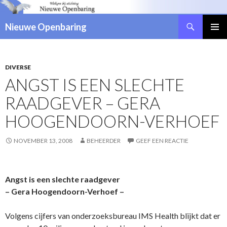
Zoeken
Nieuwe Openbaring
NAAR
DE
INHOUD
SPRINGEN
DIVERSE
ANGST IS EEN SLECHTE
RAADGEVER – GERA
HOOGENDOORN-VERHOEF
NOVEMBER 13, 2008
BEHEERDER
GEEF EEN REACTIE
Angst is een slechte raadgever
– Gera Hoogendoorn-Verhoef –
Volgens cijfers van o­nderzoeksbureau IMS Health blijkt dat er