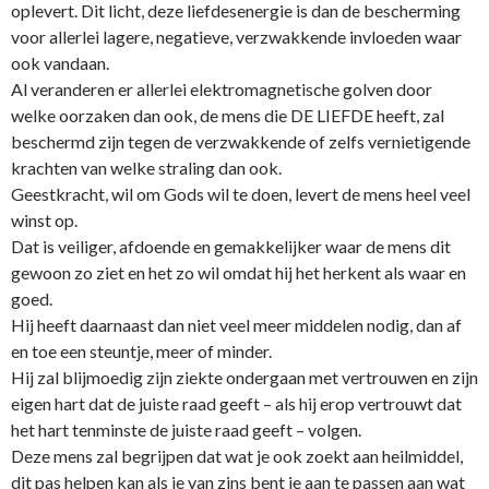
oplevert. Dit licht, deze liefdesenergie is dan de bescherming
voor allerlei lagere, negatieve, verzwakkende invloeden waar
ook vandaan.
Al veranderen er allerlei elektromagnetische golven door
welke oorzaken dan ook, de mens die DE LIEFDE heeft, zal
beschermd zijn tegen de verzwakkende of zelfs vernietigende
krachten van welke straling dan ook.
Geestkracht, wil om Gods wil te doen, levert de mens heel veel
winst op.
Dat is veiliger, afdoende en gemakkelijker waar de mens dit
gewoon zo ziet en het zo wil omdat hij het herkent als waar en
goed.
Hij heeft daarnaast dan niet veel meer middelen nodig, dan af
en toe een steuntje, meer of minder.
Hij zal blijmoedig zijn ziekte o­ndergaan met vertrouwen en zijn
eigen hart dat de juiste raad geeft – als hij erop vertrouwt dat
het hart tenminste de juiste raad geeft – volgen.
Deze mens zal begrijpen dat wat je ook zoekt aan heilmiddel,
dit pas helpen kan als je van zins bent je aan te passen aan wat