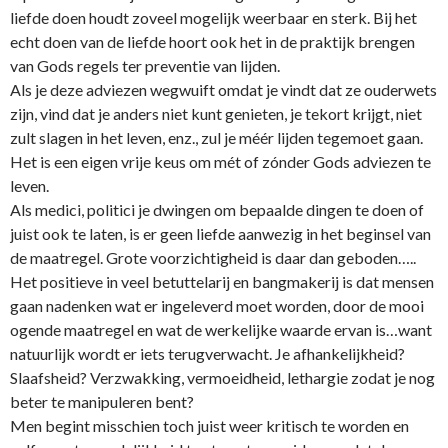
liefde doen houdt zoveel mogelijk weerbaar en sterk. Bij het
echt doen van de liefde hoort ook het in de praktijk brengen
van Gods regels ter preventie van lijden.
Als je deze adviezen wegwuift omdat je vindt dat ze ouderwets
zijn, vind dat je anders niet kunt genieten, je tekort krijgt, niet
zult slagen in het leven, enz., zul je méér lijden tegemoet gaan.
Het is een eigen vrije keus om mét of zónder Gods adviezen te
leven.
Als medici, politici je dwingen om bepaalde dingen te doen of
juist ook te laten, is er geen liefde aanwezig in het beginsel van
de maatregel. Grote voorzichtigheid is daar dan geboden…..
Het positieve in veel betuttelarij en bangmakerij is dat mensen
gaan nadenken wat er ingeleverd moet worden, door de mooi
ogende maatregel en wat de werkelijke waarde ervan is…want
natuurlijk wordt er iets terugverwacht. Je afhankelijkheid?
Slaafsheid? Verzwakking, vermoeidheid, lethargie zodat je nog
beter te manipuleren bent?
Men begint misschien toch juist weer kritisch te worden en