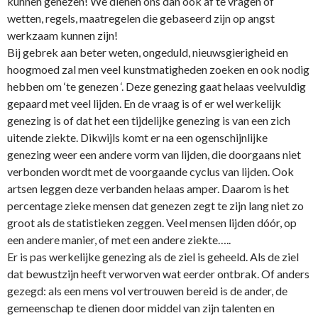
kunnen genezen! We dienen o­ns dan ook af te vragen of
wetten, regels, maatregelen die gebaseerd zijn op angst
werkzaam kunnen zijn!
Bij gebrek aan beter weten, o­ngeduld, nieuwsgierigheid en
hoogmoed zal men veel kunstmatigheden zoeken en ook nodig
hebben om ‘te genezen ‘. Deze genezing gaat helaas veelvuldig
gepaard met veel lijden. En de vraag is of er wel werkelijk
genezing is of dat het een tijdelijke genezing is van een zich
uitende ziekte. Dikwijls komt er na een ogenschijnlijke
genezing weer een andere vorm van lijden, die doorgaans niet
verbonden wordt met de voorgaande cyclus van lijden. Ook
artsen leggen deze verbanden helaas amper. Daarom is het
percentage zieke mensen dat genezen zegt te zijn lang niet zo
groot als de statistieken zeggen. Veel mensen lijden dóór, op
een andere manier, of met een andere ziekte…..
Er is pas werkelijke genezing als de ziel is geheeld. Als de ziel
dat bewustzijn heeft verworven wat eerder o­ntbrak. Of anders
gezegd: als een mens vol vertrouwen bereid is de ander, de
gemeenschap te dienen door middel van zijn talenten en