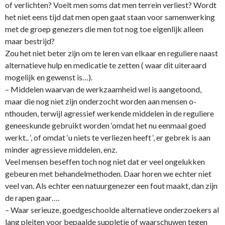
of verlichten? Voelt men soms dat men terrein verliest? Wordt
het niet eens tijd dat men open gaat staan voor samenwerking
met de groep genezers die men tot nog toe eigenlijk alleen
maar bestrijd?
Zou het niet beter zijn om te leren van elkaar en reguliere naast
alternatieve hulp en medicatie te zetten ( waar dit uiteraard
mogelijk en gewenst is…).
– Middelen waarvan de werkzaamheid wel is aangetoond,
maar die nog niet zijn o­nderzocht worden aan mensen o­
nthouden, terwijl agressief werkende middelen in de reguliere
geneeskunde gebruikt worden ‘omdat het nu eenmaal goed
werkt.. ‘, of omdat ‘u niets te verliezen heeft ‘, er gebrek is aan
minder agressieve middelen, enz.
Veel mensen beseffen toch nog niet dat er veel o­ngelukken
gebeuren met behandelmethoden. Daar horen we echter niet
veel van. Als echter een natuurgenezer een fout maakt, dan zijn
de rapen gaar….
– Waar serieuze, goedgeschoolde alternatieve o­nderzoekers al
lang pleiten voor bepaalde suppletie of waarschuwen tegen