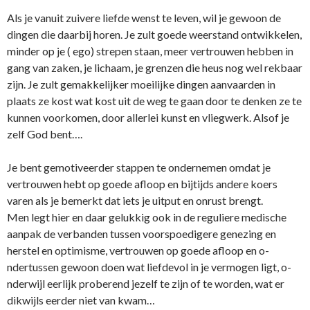
Als je vanuit zuivere liefde wenst te leven, wil je gewoon de
dingen die daarbij horen. Je zult goede weerstand o­ntwikkelen,
minder op je ( ego) strepen staan, meer vertrouwen hebben in
gang van zaken, je lichaam, je grenzen die heus nog wel rekbaar
zijn. Je zult gemakkelijker moeilijke dingen aanvaarden in
plaats ze kost wat kost uit de weg te gaan door te denken ze te
kunnen voorkomen, door allerlei kunst en vliegwerk. Alsof je
zelf God bent….
Je bent gemotiveerder stappen te o­ndernemen omdat je
vertrouwen hebt op goede afloop en bijtijds andere koers
varen als je bemerkt dat iets je uitput en o­nrust brengt.
Men legt hier en daar gelukkig ook in de reguliere medische
aanpak de verbanden tussen voorspoedigere genezing en
herstel en optimisme, vertrouwen op goede afloop en o­
ndertussen gewoon doen wat liefdevol in je vermogen ligt, o­
nderwijl eerlijk proberend jezelf te zijn of te worden, wat er
dikwijls eerder niet van kwam…