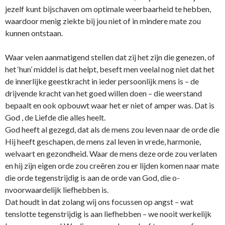
jezelf kunt bijschaven om optimale weerbaarheid te hebben,
waardoor menig ziekte bij jou niet of in mindere mate zou
kunnen o­ntstaan.
Waar velen aanmatigend stellen dat zij het zijn die genezen, of
het ‘hun’ middel is dat helpt, beseft men veelal nog niet dat het
de innerlijke geestkracht in ieder persoonlijk mens is – de
drijvende kracht van het goed willen doen – die weerstand
bepaalt en ook opbouwt waar het er niet of amper was. Dat is
God , de Liefde die alles heelt.
God heeft al gezegd, dat als de mens zou leven naar de orde die
Hij heeft geschapen, de mens zal leven in vrede, harmonie,
welvaart en gezondheid. Waar de mens deze orde zou verlaten
en hij zijn eigen orde zou creëren zou er lijden komen naar mate
die orde tegenstrijdig is aan de orde van God, die o­
nvoorwaardelijk liefhebben is.
Dat houdt in dat zolang wij o­ns focussen op angst – wat
tenslotte tegenstrijdig is aan liefhebben – we nooit werkelijk