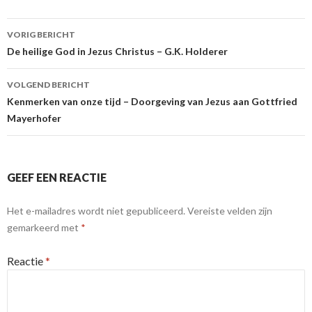
Berichtnavigatie
VORIG BERICHT
De heilige God in Jezus Christus – G.K. Holderer
VOLGEND BERICHT
Kenmerken van onze tijd – Doorgeving van Jezus aan Gottfried
Mayerhofer
GEEF EEN REACTIE
Het e-mailadres wordt niet gepubliceerd.
Vereiste velden zijn
gemarkeerd met
*
Reactie
*