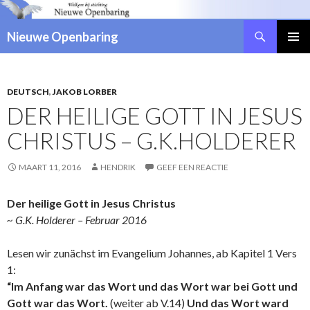
Zoeken
Nieuwe Openbaring
NAAR
DE
INHOUD
SPRINGEN
DEUTSCH
,
JAKOB LORBER
DER HEILIGE GOTT IN JESUS
CHRISTUS – G.K.HOLDERER
MAART 11, 2016
HENDRIK
GEEF EEN REACTIE
Der heilige Gott in Jesus Christus
~ G.K. Holderer – Februar 2016
Lesen wir zunächst im Evangelium Johannes, ab Kapitel 1 Vers
1:
“Im Anfang war das Wort und das Wort war bei Gott und
Gott war das Wort.
(weiter ab V.14)
Und das Wort ward