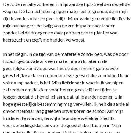
De Joden en alle volkeren in mijn aardse tijd streefden dezelfde
weg na. De Lamechieten gingen materieel te gronde, de in mijn
tijd levende volkeren geestelijk. Maar weinigen redde ik, die als
mijn aanhangers de twijg van de vredespalm naar landen
zonder liefde droegen en daar probeerden te planten wat
heerszucht en egoïsme hadden verwoest.
In het begin, in de tijd van de materiële zondvloed, was de door
Noach gebouwde ark een
materiële
ark
, later in de
geestelijke zondvloed was het de door mijzelf gebouwde
geestelijke ark,
en nu, omdat deze geestelijke zondvloed haar
voltooiing nadert, is het Mijn
liefdesark
, waarin ik weinigen
zal redden om de kiem voor betere, geestelijker tijden te
leggen opdat dit hemellichaam, dat jullie aarde noemen, zijn
hoge geestelijke bestemming mag vervullen. Ik heb de aarde al
onvoorstelbaar lang geleden uitverkoren de school van mijn
kinderen te worden, terwijl alle andere werelden slechts
voorbereidingsklassen voor de geestelijke stappen in Mijn
oneindige rijk zijn, maar geen kinderscholen. Jullie zien aan