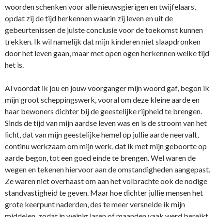
woorden schenken voor alle nieuwsgierigen en twijfelaars,
opdat zij de tijd herkennen waarin zij leven en uit de
gebeurtenissen de juiste conclusie voor de toekomst kunnen
trekken. Ik wil namelijk dat mijn kinderen niet slaapdronken
door het leven gaan, maar met open ogen herkennen welke tijd
het is.
Al voordat ik jou en jouw voorganger mijn woord gaf, begon ik
mijn groot scheppingswerk, vooral om deze kleine aarde en
haar bewoners dichter bij de geestelijke rijpheid te brengen.
Sinds de tijd van mijn aardse leven was en is de stroom van het
licht, dat van mijn geestelijke hemel op jullie aarde neervalt,
continu werkzaam om mijn werk, dat ik met mijn geboorte op
aarde begon, tot een goed einde te brengen. Wel waren de
wegen en tekenen hiervoor aan de omstandigheden aangepast.
Ze waren niet overhaast om aan het volbrachte ook de nodige
standvastigheid te geven. Maar hoe dichter jullie mensen het
grote keerpunt naderden, des te meer versnelde ik mijn
middelen, zodat in weinig jaren of maanden vaak werd bereikt