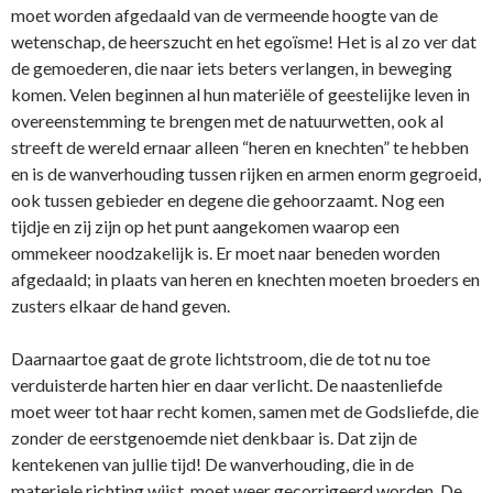
moet worden afgedaald van de vermeende hoogte van de
wetenschap, de heerszucht en het egoïsme! Het is al zo ver dat
de gemoederen, die naar iets beters verlangen, in beweging
komen. Velen beginnen al hun materiële of geestelijke leven in
overeenstemming te brengen met de natuurwetten, ook al
streeft de wereld ernaar alleen “heren en knechten” te hebben
en is de wanverhouding tussen rijken en armen enorm gegroeid,
ook tussen gebieder en degene die gehoorzaamt. Nog een
tijdje en zij zijn op het punt aangekomen waarop een
ommekeer noodzakelijk is. Er moet naar beneden worden
afgedaald; in plaats van heren en knechten moeten broeders en
zusters elkaar de hand geven.
Daarnaartoe gaat de grote lichtstroom, die de tot nu toe
verduisterde harten hier en daar verlicht. De naastenliefde
moet weer tot haar recht komen, samen met de Godsliefde, die
zonder de eerstgenoemde niet denkbaar is. Dat zijn de
kentekenen van jullie tijd! De wanverhouding, die in de
materiele richting wijst, moet weer gecorrigeerd worden. De