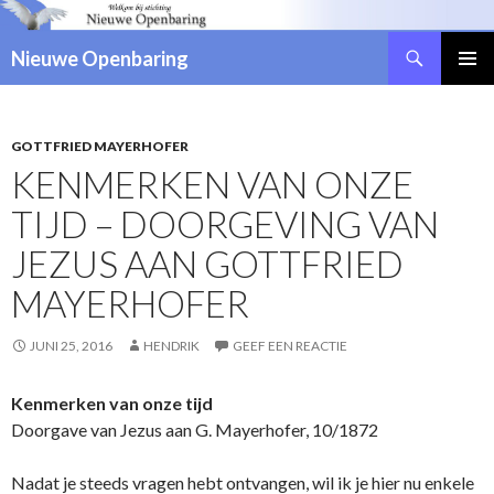
Zoeken
Nieuwe Openbaring
NAAR
DE
INHOUD
SPRINGEN
GOTTFRIED MAYERHOFER
KENMERKEN VAN ONZE
TIJD – DOORGEVING VAN
JEZUS AAN GOTTFRIED
MAYERHOFER
JUNI 25, 2016
HENDRIK
GEEF EEN REACTIE
Kenmerken van onze tijd
Doorgave van Jezus aan G. Mayerhofer, 10/1872
Nadat je steeds vragen hebt ontvangen, wil ik je hier nu enkele