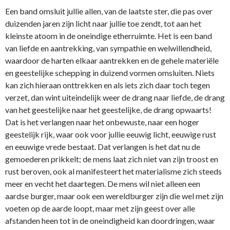
Een band omsluit jullie allen, van de laatste ster, die pas over
duizenden jaren zijn licht naar jullie toe zendt, tot aan het
kleinste atoom in de oneindige etherruimte. Het is een band
van liefde en aantrekking, van sympathie en welwillendheid,
waardoor de harten elkaar aantrekken en de gehele materiële
en geestelijke schepping in duizend vormen omsluiten. Niets
kan zich hieraan onttrekken en als iets zich daar toch tegen
verzet, dan wint uiteindelijk weer de drang naar liefde, de drang
van het geestelijke naar het geestelijke, de drang opwaarts!
Dat is het verlangen naar het onbewuste, naar een hoger
geestelijk rijk, waar ook voor jullie eeuwig licht, eeuwige rust
en eeuwige vrede bestaat. Dat verlangen is het dat nu de
gemoederen prikkelt; de mens laat zich niet van zijn troost en
rust beroven, ook al manifesteert het materialisme zich steeds
meer en vecht het daartegen. De mens wil niet alleen een
aardse burger, maar ook een wereldburger zijn die wel met zijn
voeten op de aarde loopt, maar met zijn geest over alle
afstanden heen tot in de oneindigheid kan doordringen, waar