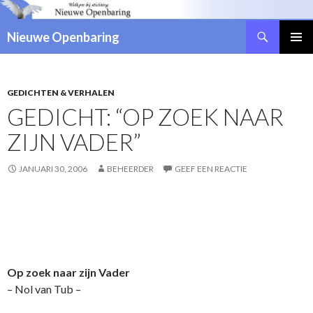
Zoeken
Nieuwe Openbaring
NAAR
DE
INHOUD
SPRINGEN
GEDICHTEN & VERHALEN
GEDICHT: “OP ZOEK NAAR
ZIJN VADER”
JANUARI 30, 2006
BEHEERDER
GEEF EEN REACTIE
Op zoek naar zijn Vader
– Nol van Tub –