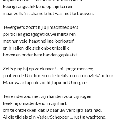
keurig rangschikkend op zijn terrein,
maar zelfs 'n schamele hut was niet te bouwen.
Tevergeefs zocht hij bij machthebbers,
politici en gezagsgetrouwe militairen
met hun vele, haast heilige 'oorlogen'
en bij allen, die zich o­nbegrijpelijk
boven en o­nder hem hadden geplaatst.
Zelfs ging hij op zoek naar U bij jonge mensen;
probeerde U te horen en te beluisteren in muziek/cultuur.
Maar waar hij ook zocht, hij vond U nergens.
Ten einde raad met zijn handen voor zijn ogen
keek hij o­nnadenkend in zijn hart
om te o­ntdekken, dat U daar uw verblijfplaats had.
Al die tijd als zijn Vader/Schepper…, rustig wachtend.