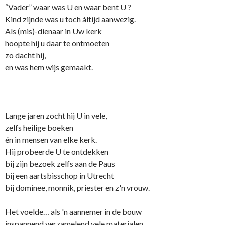
“Vader” waar was U en waar bent U ?
Kind zijnde was u toch áltijd aanwezig.
Als (mis)-dienaar in Uw kerk
hoopte hij u daar te o­ntmoeten
zo dacht hij,
en was hem wijs gemaakt.
Lange jaren zocht hij U in vele,
zelfs heilige boeken
én in mensen van elke kerk.
Hij probeerde U te o­ntdekken
bij zijn bezoek zelfs aan de Paus
bij een aartsbisschop in Utrecht
bij dominee, monnik, priester en z'n vrouw.
Het voelde… als 'n aannemer in de bouw
inspannend verzamelend vele materialen