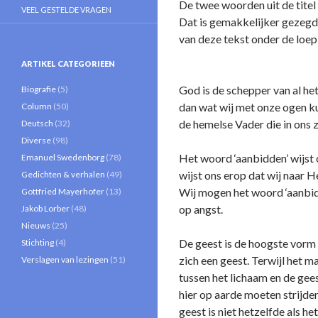
De twee woorden uit de titel
VEEL GESTELDE VRAGEN
Dat is gemakkelijker gezegd
van deze tekst o­nder de loe
ARTIKEL CATEGORIEEN
God is de schepper van al het
Biografie
(5)
dan wat wij met o­nze ogen k
Column
(50)
de hemelse Vader die in o­ns z
Deutsch
(32)
Diverse
(98)
Het woord ‘aanbidden’ wijst 
Emanuel Swedenborg
(78)
wijst o­ns erop dat wij naar
Gedichten & verhalen
(49)
Wij mogen het woord ‘aanbidd
Gottfried Mayerhofer
(13)
op angst.
Jakob Lorber
(48)
Nieuws
(25)
De geest is de hoogste vorm v
Stichting
(4)
zich een geest. Terwijl het m
Verslagen van lezingen
(51)
tussen het lichaam en de gees
hier op aarde moeten strijde
geest is niet hetzelfde als 