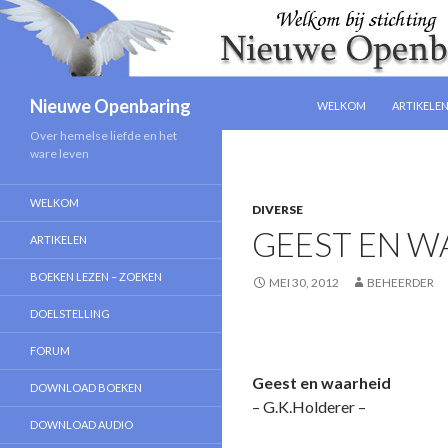
NAAR DE INHOUD SPRIN
Zoeken
Nieuwe Openbaring
WELKOM
ARTIKELE
Over hemelse liefde en het
ware leven
WELKOM
DIVERSE
GEEST EN W
ARTIKELEN
BOEKEN LEZEN – ZOEKEN
MEI 30, 2012
BEHEERDER
DOELSTELLING
FORUM
Geest en waarheid
DOWNLOAD BOEKEN
– G.K.Holderer –
DOWNLOAD AUDIO