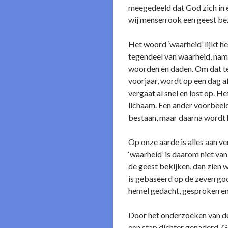
meegedeeld dat God zich in e
wij mensen ook een geest bez
Het woord ‘waarheid’ lijkt 
tegendeel van waarheid, name
woorden en daden. Om dat te i
voorjaar, wordt op een dag af
vergaat al snel en lost op. H
lichaam. Een ander voorbeeld
bestaan, maar daarna wordt h
Op o­nze aarde is alles aan v
‘waarheid’ is daarom niet va
de geest bekijken, dan zien wi
is gebaseerd op de zeven godd
hemel gedacht, gesproken en
Door het o­nderzoeken van de
een stap dichter genaderd. 