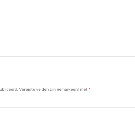
e
ubliceerd.
Vereiste velden zijn gemarkeerd met
*