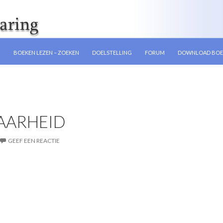
GEN
N
BOEKEN LEZEN – ZOEKEN
DOELSTELLING
FORUM
DOWNLOAD BOE
AARHEID
GEEF EEN REACTIE