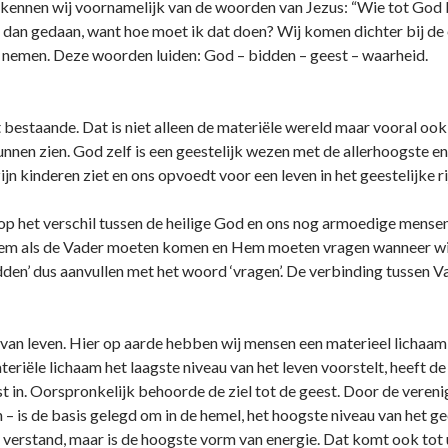
 kennen wij voornamelijk van de woorden van Jezus: “Wie tot God b
 dan gedaan, want hoe moet ik dat doen? Wij komen dichter bij de
p nemen. Deze woorden luiden: God – bidden – geest – waarheid.
 bestaande. Dat is niet alleen de materiële wereld maar vooral ook d
unnen zien. God zelf is een geestelijk wezen met de allerhoogste e
ijn kinderen ziet en o­ns opvoedt voor een leven in het geestelijke ri
op het verschil tussen de heilige God en o­ns nog armoedige mense
 Hem als de Vader moeten komen en Hem moeten vragen wanneer wij 
en’ dus aanvullen met het woord ‘vragen’. De verbinding tussen V
an leven. Hier op aarde hebben wij mensen een materieel lichaam; d
ateriële lichaam het laagste niveau van het leven voorstelt, heeft de
t in. Oorspronkelijk behoorde de ziel tot de geest. Door de vereni
n – is de basis gelegd om in de hemel, het hoogste niveau van het 
het verstand, maar is de hoogste vorm van energie. Dat komt ook to