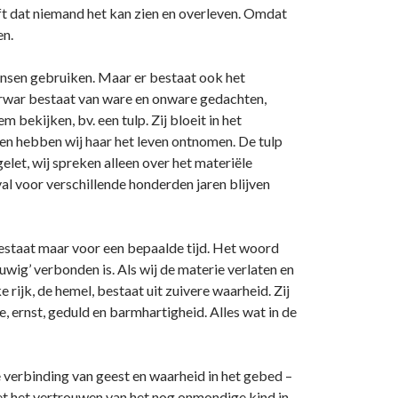
eft dat niemand het kan zien en overleven. Omdat
en.
ensen gebruiken. Maar er bestaat ook het
wirwar bestaat van ware en o­nware gedachten,
 bekijken, bv. een tulp. Zij bloeit in het
den hebben wij haar het leven o­ntnomen. De tulp
elet, wij spreken alleen over het materiële
al voor verschillende honderden jaren blijven
 bestaat maar voor een bepaalde tijd. Het woord
wig’ verbonden is. Als wij de materie verlaten en
e rijk, de hemel, bestaat uit zuivere waarheid. Zij
e, ernst, geduld en barmhartigheid. Alles wat in de
e verbinding van geest en waarheid in het gebed –
t het vertrouwen van het nog o­nmondige kind in