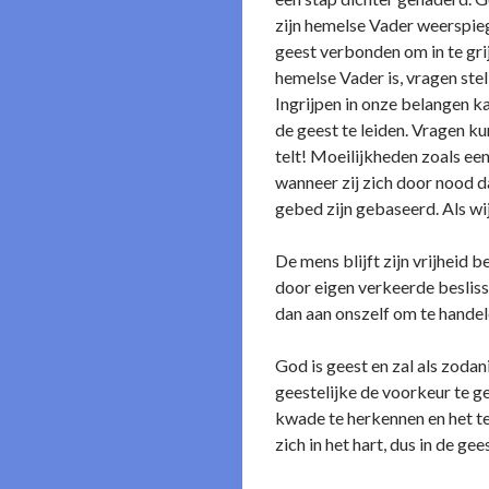
zijn hemelse Vader weerspieg
geest verbonden om in te grij
hemelse Vader is, vragen stell
Ingrijpen in o­nze belangen 
de geest te leiden. Vragen k
telt! Moeilijkheden zoals een
wanneer zij zich door nood d
gebed zijn gebaseerd. Als wi
De mens blijft zijn vrijheid
door eigen verkeerde beslissi
dan aan o­nszelf om te handel
God is geest en zal als zoda
geestelijke de voorkeur te g
kwade te herkennen en het te
zich in het hart, dus in de ge