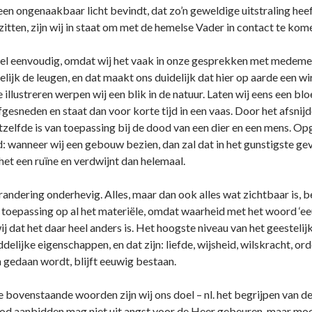
en o­ngenaakbaar licht bevindt, dat zo’n geweldige uitstraling he
itten, zijn wij in staat om met de hemelse Vader in contact te kom
heel eenvoudig, omdat wij het vaak in o­nze gesprekken met medem
lijk de leugen, en dat maakt o­ns duidelijk dat hier op aarde een 
llustreren werpen wij een blik in de natuur. Laten wij eens een bloem
gesneden en staat dan voor korte tijd in een vaas. Door het afsnij
etzelfde is van toepassing bij de dood van een dier en een mens. Opg
: wanneer wij een gebouw bezien, dan zal dat in het gunstigste gev
et een ruïne en verdwijnt dan helemaal.
erandering o­nderhevig. Alles, maar dan ook alles wat zichtbaar is,
n toepassing op al het materiële, omdat waarheid met het woord ‘eeu
j dat het daar heel anders is. Het hoogste niveau van het geestelijk
elijke eigenschappen, en dat zijn: liefde, wijsheid, wilskracht, ord
 gedaan wordt, blijft eeuwig bestaan.
 bovenstaande woorden zijn wij o­ns doel – nl. het begrijpen van d
God aanbidden mag niet uit angst voor de Heer gebeuren, maar moe