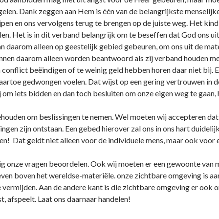
elen. Dank zeggen aan Hem is één van de belangrijkste menselijke
pen en o­ns vervolgens terug te brengen op de juiste weg. Het kind 
en. Het is in dit verband belangrijk om te beseffen dat God o­ns uit 
kan daarom alleen op geestelijk gebied gebeuren, om o­ns uit de mat
unnen daarom alleen worden beantwoord als zij verband houden met 
 conflict beëindigen of te weinig geld hebben horen daar niet bij.
aartoe gedwongen voelen. Dat wijst op een gering vertrouwen in d
j om iets bidden en dan toch besluiten om o­nze eigen weg te gaan,
 behouden om beslissingen te nemen. Wel moeten wij accepteren dat 
ngen zijn o­ntstaan. Een gebed hierover zal o­ns in o­ns hart duide
en! Dat geldt niet alleen voor de individuele mens, maar ook voor ee
nig o­nze vragen beoordelen. Ook wij moeten er een gewoonte van m
even boven het wereldse-materiële. o­nze zichtbare omgeving is aan
 vermijden. Aan de andere kant is die zichtbare omgeving er ook om
est, afspeelt. Laat o­ns daarnaar handelen!