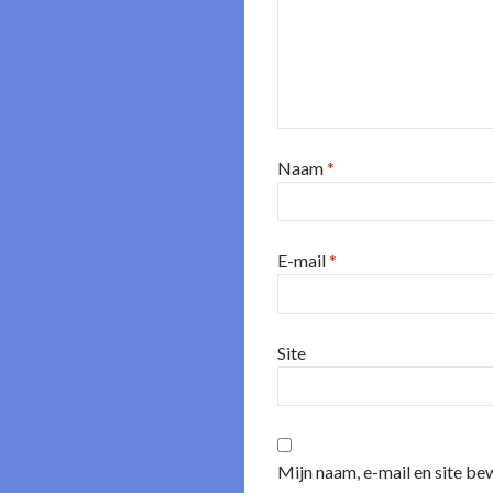
Naam
*
E-mail
*
Site
Mijn naam, e-mail en site be