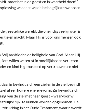
idt, moet het in de geest en in waarheid doen!”
 oplossing wanneer wij de belangrijkste woorden
e geestelijke wereld, die o­neindig veel groter is
nergie en macht. Maar Hij is voor o­ns mensen ook
jk.
n. Wij aanbidden de heiligheid van God. Maar Hij
iets willen weten of in moeilijkheden verkeren.
ader en kind is gebaseerd op vertrouwen en niet
aarin bevindt zich een ziel en in de ziel bevindt
 ziel al een hogere energievorm. Zij bevindt zich
ging van de ziel met haar geest – waarvoor wij
geestelijke rijk, te kunnen worden opgenomen. De
t uitdrukking in het Oude Testament, waarin wordt