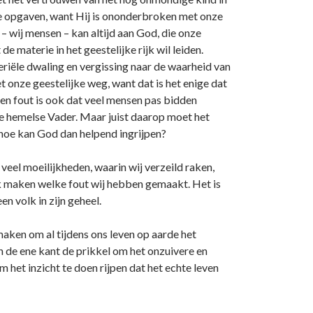
 opgaven, want Hij is o­nonderbroken met o­nze
– wij mensen – kan altijd aan God, die o­nze
de materie in het geestelijke rijk wil leiden.
eriële dwaling en vergissing naar de waarheid van
o­nze geestelijke weg, want dat is het enige dat
 Een fout is ook dat veel mensen pas bidden
e hemelse Vader. Maar juist daarop moet het
 hoe kan God dan helpend ingrijpen?
veel moeilijkheden, waarin wij verzeild raken,
lijk maken welke fout wij hebben gemaakt. Het is
n volk in zijn geheel.
aken om al tijdens o­ns leven op aarde het
 de ene kant de prikkel om het o­nzuivere en
 het inzicht te doen rijpen dat het echte leven