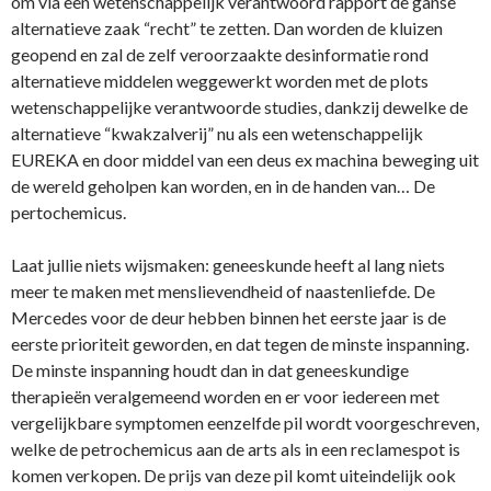
om via een wetenschappelijk verantwoord rapport de ganse
alternatieve zaak “recht” te zetten. Dan worden de kluizen
geopend en zal de zelf veroorzaakte desinformatie rond
alternatieve middelen weggewerkt worden met de plots
wetenschappelijke verantwoorde studies, dankzij dewelke de
alternatieve “kwakzalverij” nu als een wetenschappelijk
EUREKA en door middel van een deus ex machina beweging uit
de wereld geholpen kan worden, en in de handen van… De
pertochemicus.
Laat jullie niets wijsmaken: geneeskunde heeft al lang niets
meer te maken met menslievendheid of naastenliefde. De
Mercedes voor de deur hebben binnen het eerste jaar is de
eerste prioriteit geworden, en dat tegen de minste inspanning.
De minste inspanning houdt dan in dat geneeskundige
therapieën veralgemeend worden en er voor iedereen met
vergelijkbare symptomen eenzelfde pil wordt voorgeschreven,
welke de petrochemicus aan de arts als in een reclamespot is
komen verkopen. De prijs van deze pil komt uiteindelijk ook