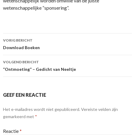
wetenschappelijk worden omwille van de juiste
wetenschappelijke “sponsering”.
Berichtnavigatie
VORIG BERICHT
Download Boeken
VOLGEND BERICHT
“Ontmoeting” – Gedicht van Neeltje
GEEF EEN REACTIE
Het e-mailadres wordt niet gepubliceerd.
Vereiste velden zijn
gemarkeerd met
*
Reactie
*