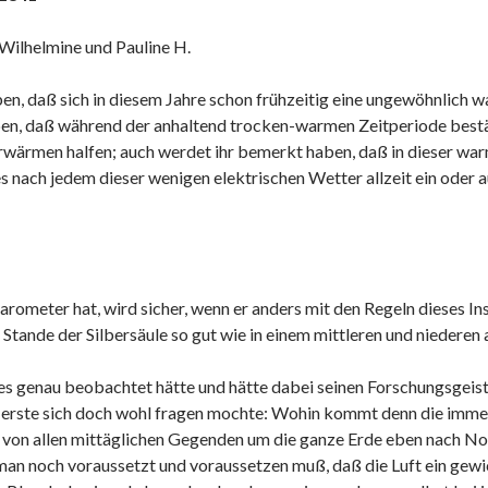
 Wilhelmine und Pauline H.
en, daß sich in diesem Jahre schon frühzeitig eine ungewöhnlich w
en, daß während der anhaltend trocken-warmen Zeitperiode bestä
erwärmen halfen; auch werdet ihr bemerkt haben, daß in dieser wa
 nach jedem dieser wenigen elektrischen Wetter allzeit ein oder 
rometer hat, wird sicher, wenn er anders mit den Regeln dieses In
 Stande der Silbersäule so gut wie in einem mittleren und niedere
eses genau beobachtet hätte und hätte dabei seinen Forschungsgeis
s erste sich doch wohl fragen mochte: Wohin kommt denn die imm
von allen mittäglichen Gegenden um die ganze Erde eben nach No
man noch voraussetzt und voraussetzen muß, daß die Luft ein gewi