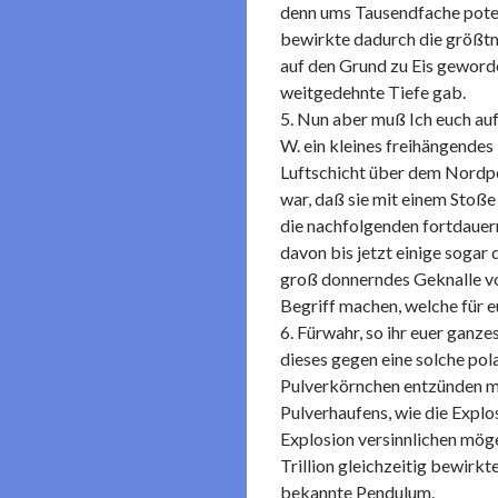
denn ums Tausendfache potenz
bewirkte dadurch die größtm
auf den Grund zu Eis geworde
weitgedehnte Tiefe gab.
5. Nun aber muß Ich euch auf
W. ein kleines freihängende
Luftschicht über dem Nordpo
war, daß sie mit einem Stoße
die nachfolgenden fortdauer
davon bis jetzt einige sogar
groß donnerndes Geknalle vo
Begriff machen, welche für 
6. Fürwahr, so ihr euer ganz
dieses gegen eine solche pola
Pulverkörnchen entzünden mö
Pulverhaufens, wie die Explo
Explosion versinnlichen möge
Trillion gleichzeitig bewirk
bekannte Pendulum.