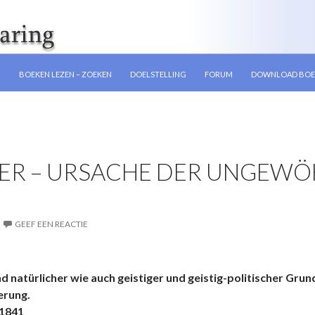
GEN
N
BOEKEN LEZEN – ZOEKEN
DOELSTELLING
FORUM
DOWNLOAD BOE
ER – URSACHE DER UNGEWÖ
GEEF EEN REACTIE
 natürlicher wie auch geistiger und geistig-politischer Grun
erung.
 1841