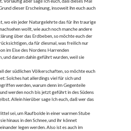
 Vorläufig aber sage Ich euch, daß dieses Mal
Grund dieser Erscheinung, insoweit ihn euch auch
, wo ein jeder Naturgelehrte das für ihn traurige
l nachsehen wollt, wie auch noch manche andere
rklärung über das Erdbeben, so möchte euch der
ücksichtigen, da für diesmal, was freilich nur
schon im Eise des Nordens Harrenden
, und darum dahin geführt wurden, weil sie
all der südlichen Völkerschaften, so möchte euch
 Solches hat allerdings viel für sich und
 begriffen werden, warum denn im Gegenteile
nd werden noch bis jetzt geführt in des Südens
bst. Allein hierüber sage Ich euch, daß wer das
Mittel sei, um Raufbolde in einer warmen Stube
ie hinaus in den Schnee, und ihr könnet
inander legen werden. Also ist es auch im