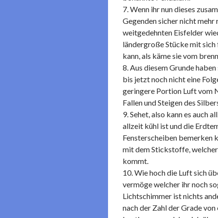
7. Wenn ihr nun dieses zusam
Gegenden sicher nicht mehr 
weitgedehnten Eisfelder wie
ländergroße Stücke mit sich 
kann, als käme sie vom bren
8. Aus diesem Grunde haben s
bis jetzt noch nicht eine Fo
geringere Portion Luft vom 
Fallen und Steigen des Silber
9. Sehet, also kann es auch a
allzeit kühl ist und die Erdt
Fensterscheiben bemerken kön
mit dem Stickstoffe, welcher
kommt.
10. Wie hoch die Luft sich 
vermöge welcher ihr noch s
Lichtschimmer ist nichts an
nach der Zahl der Grade von 