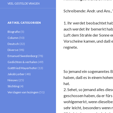
VEEL GESTELDE VRAGEN
Schreibende: Andr. und Ans.,
1. Ihr werdet beobachtet hab
ARTIKEL CATEGORIEEN
auch werdet ihr bemerkt hab
Biografie
(5)
Luft dem Strahle der Sonne 
Column
(50)
Vorscheine kamen, und daß es
Deutsch
(32)
regnete.
Diverse
(98)
Emanuel Swedenborg
(78)
Gedichten & verhalen
(49)
Gottfried Mayerhofer
(13)
So jemand ein sogenanntes Ba
Jakob Lorber
(48)
haben, daß es in einem hohen
Nieuws
(25)
hat.
Stichting
(4)
2. Sehet, so jemand alles di
Verslagen van lezingen
(51)
geschossen haben, da er für
wohlgemerkt, wenn dieselbe 
sehr leicht, besonders wenn 