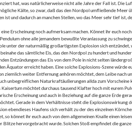
iert hat, was natürlicherweise nicht alle Jahre der Fall ist. Die L
ögliche Kälte, so zwar, daß das den Nordpol umfließende Meer ü
n ist und dadurch an manchen Stellen, wo das Meer sehr tief ist, d
 eine Erscheinung noch aufmerksam machen. Könnet ihr euch noch d
s Pendulum ohne alle jemandem bewußte Veranlassung zu schwingen 
le unter der naturmäßig großartigsten Explosion sich entzündet, 
 beinahe das sämtliche Eis, das den Nordpol zu hundert und hunder
nden Entzündungen das Eis von dem Pole in nicht selten ländergro
 den Äquator erreicht haben. Eine solche Explosions-Szene würde eu
n ziemlich weiter Entfernung anhören möchtet, dem Leibe nach unf
euch unbegreiflichen Naturkraftäußerungen allda zum Vorscheine
es Kaisertum möchtet durchaus tausend Klafter hoch mit eurem Pul
rische Erscheinung und auch in Beziehung auf die ganze Erde gerade 
chtet. Gerade in dem Verhältnisse steht die Explosionswirkung 
sion ebendieses Haufens sich verhält zu der des einzelnen Körnche
t, so könnet ihr euch auch von dem allgemeinen Knalle einen leise
ter Blitze hervorgebracht wurde. Solchen Stoß empfindet die ganze