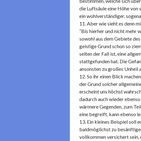
bestimmen, welche sich über
die Luftsäule eine Höhe von 
ein wohlverständiger, sogen
11. Aber wie sieht es denn mi
“Bis hierher und nicht mehr 
sowohl aus dem Gebiete des 
geistige Grund schon so zieml
selten der Fall ist, eine al
stattgefunden hat. Die Gefan
ansonsten zu großes Unheil a
12. So ihr einen Blick mache
der Grund solcher allgemeine
erscheint uns höchst wahrsch
dadurch auch wieder ebenso 
wärmere Gegenden, zum Teil i
eine begreift, kann ebenso l
13. Ein kleines Beispiel soll
baldmöglichst zu besänftigen
vollkommen versichert sein, 