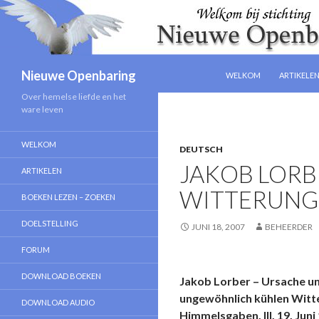
NAAR DE INHOUD SPRIN
Zoeken
Nieuwe Openbaring
WELKOM
ARTIKELE
Over hemelse liefde en het
ware leven
WELKOM
DEUTSCH
JAKOB LORB
ARTIKELEN
WITTERUNG
BOEKEN LEZEN – ZOEKEN
DOELSTELLING
JUNI 18, 2007
BEHEERDER
FORUM
DOWNLOAD BOEKEN
Jakob Lorber – Ursache und
ungewöhnlich kühlen Witt
DOWNLOAD AUDIO
Himmelsgaben, III, 19. Juni