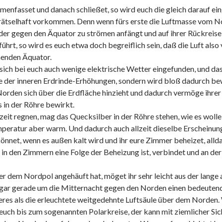
menfasset und danach schließet, so wird euch die gleich darauf ein
rätselhaft vorkommen. Denn wenn fürs erste die Luftmasse vom No
der gegen den Äquator zu strömen anfängt und auf ihrer Rückreis
führt, so wird es euch etwa doch begreiflich sein, daß die Luft a
nenden Äquator.
ich bei euch auch wenige elektrische Wetter eingefunden, und das 
lge der inneren Erdrinde-Erhöhungen, sondern wird bloß dadurch bew
Norden sich über die Erdfläche hinzieht und dadurch vermöge ihre
s in der Röhre bewirkt.
llzeit regnen, mag das Quecksilber in der Röhre stehen, wie es wolle,
emperatur aber warm. Und dadurch auch allzeit dieselbe Erscheinung,
net, wenn es außen kalt wird und ihr eure Zimmer beheizet, allda 
 in den Zimmern eine Folge der Beheizung ist, verbindet und an d
über dem Nordpol angehäuft hat, möget ihr sehr leicht aus der la
ogar gerade um die Mitternacht gegen den Norden einen bedeuten
deres als die erleuchtete weitgedehnte Luftsäule über dem Norden
euch bis zum sogenannten Polarkreise, der kann mit ziemlicher Sic