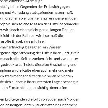
i jedem einzelnen Atemzuge.
 mittäglichen Gegenden der Erde sich gegen
ng und Aufladung stattgefunden haben muß.
n Forscher, so er übrigens nur ein wenig mit den
rdpole sich solche Massen der Luft übereinander
er wird nach einem nicht gar zu langen Denken
ichtlich der Fall sein wird, so muß die
 große Blasebälge mit ihren
röme hartnäckig begegnen, ein Wasser
genseitige Strömung der Luft in ihrer Heftigkeit
n nach allen Seiten zucken sieht, und zwar unter
 gedrückte Luft stets dieselbe Erscheinung und
mlung an die Kälte eben auch mehr und mehr
sich stets mehr anhäufenden oberen Schichten
t sich alldort in ihrer untersten Lage ebensogut
t im Ernste nicht uneinsichtig, denn seine
llen Erdgegenden die Luft von Süden nach Norden
vielen neugebildeten Feuerkrater ihr Licht mehr