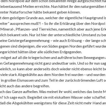
 dem Nordpole auf dem schon bekannten Wege aufgeschichtet hat.
siebentausend Meilen erreichte. Nun hättet ihr den naturgemäßen 
annter Naturforscher hätte bekannt geben können.
t dem geistigen Grunde aus, welcher der eigentliche Hauptgrund ist
weiter” aussprechen muß?! – So ihr die Erklärung über den Nordpo
Mineral-, Pflanzen- und Tierreiches, namentlich aber auch jene E
ich bekannt sein. Nur ist hier der unterschiedliche Umstand zu ber
lgemeine Geistergefangennehmung – wie auch Erlösung – der lange 
genen sind diejenigen, die von Süden gegen Norden geführt wurden
ngerichtet hätten über alle südlichen Erdgegenden.
n möget auf all die kriegerischen und aufrührerischen Bewegungen 
n Gefangennehmung nicht ganz undeutbar sein. Und so ihr nun saget:
einlich, so kann aber anderseits doch wieder nicht ebenso leicht
viele stark Abgekühlte aus dem Norden frei wurden – und wurden u
n großen Eismassen und zum Teil in der zurückströmenden Luft sel
eicht auch das andere begreifen.
 euch das Ganze aufhellen. Was meinet ihr wohl, welches das beste 
? Ich sage euch: Begießet sie mit eiskaltem Wasser oder schaffet s
daß die Abgekühlten wenigstens für diese Zeit nicht mehr Hand ane