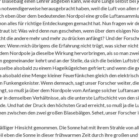
der Blasebalg einen Lehrer abgeben kann, wie eure Lunge selbst be
n notwendigerweise herausgebracht haben, weil die Luft von allen
h eben über dem bedeutenden Nordpol eine große Luftansammlu
hon alles für richtige Entdeckungen gemacht hat. Nun fragen wir de
raut ist: Was wird denn nun geschehen, wenn über dem eisigen No
icht die andere mehr und mehr zu drücken anfängt? Und der Forsch
: Wenn mich übrigens die Erfahrung nicht trügt, was sicher nicht le
 dem Nordpole ja dieselbe Wirkung hervorbringen, als so man zwei
egeneinander kehrt und an der Stelle, da sich die beiden Luftst
sselbe alsobald zu einem Hagelkügelchen gefriert; und wenn die ge
 alsobald eine Menge kleiner Feuerfünkchen gleich den elektrische
n Funkengeknister. Wenn demnach, sagt unser Forscher weiter, die
ngt, so muß ja über dem Nordpole vom Anfange solcher Luftansam
in demselben Verhältnisse, als die unterste Luftschicht von den 
. Und hat der Druck den höchsten Grad erreicht, so muß ja die Luf
nen zwischen den zwei großen Blasebälgen. Sehet, unser Forscher is
mäßiger Hinsicht genommen. Die Sonne hat mit ihrem Strahle von a
il eben die Sonne in dieser frühwarmen Zeit durch ihre großen und 