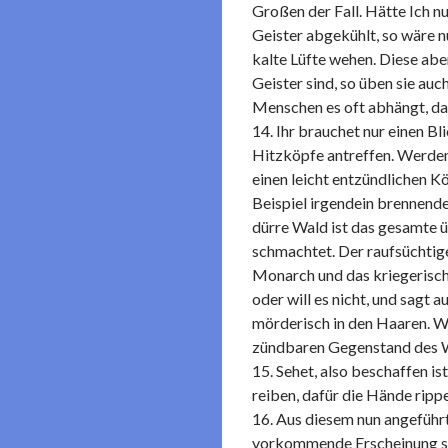
Großen der Fall. Hätte Ich n
Geister abgekühlt, so wäre n
kalte Lüfte wehen. Diese aber
Geister sind, so üben sie auc
Menschen es oft abhängt, da
14. Ihr brauchet nur einen Bl
Hitzköpfe antreffen. Werden 
einen leicht entzündlichen K
Beispiel irgendein brennende
dürre Wald ist das gesamte ü
schmachtet. Der raufsüchtige
Monarch und das kriegerisch
oder will es nicht, und sagt 
mörderisch in den Haaren. W
zündbaren Gegenstand des Wa
15. Sehet, also beschaffen i
reiben, dafür die Hände ripp
16. Aus diesem nun angeführt
vorkommende Erscheinung so 