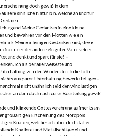
turerscheinung doch gewiß in dem
äußere sinnliche Natur bin, welche an und für
r Gedanke.
o Ich irgend Meine Gedanken in eine kleine
ften und bewahren vor den Motten wie ein
ehr als Meine alleinigen Gedanken sind; diese
r einer oder der andere ein guter Vater seiner
tet und denkt und spart für sie? –
denken, Ich als der allerweiseste und
 Unterhaltung von den Winden durch die Lüfte
 nichts aus purer Unterhaltung bewerkstelligen –
d manchmal nicht unähnlich seid den windlustigen
scher, an dem doch nach eurer Beurteilung gewiß
llende und klingende Gottesverehrung aufmerksam.
ner großartigen Erscheinung des Nordpols,
stigen Knaben, welche sich aber doch dabei
llende Knallerei und Metallschlägerei und