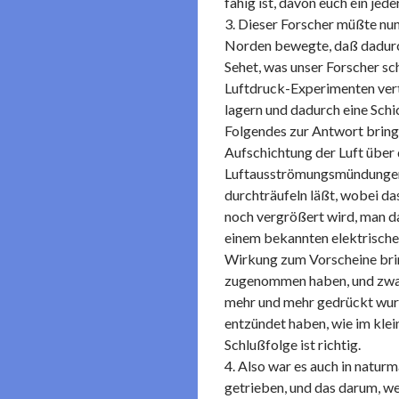
fähig ist, davon euch ein je
3. Dieser Forscher müßte nu
Norden bewegte, daß dadurc
Sehet, was unser Forscher sc
Luftdruck-Experimenten vert
lagern und dadurch eine Sch
Folgendes zur Antwort bringen
Aufschichtung der Luft über
Luftausströmungsmündungen g
durchträufeln läßt, wobei da
noch vergrößert wird, man da
einem bekannten elektrische
Wirkung zum Vorscheine bri
zugenommen haben, und zwar 
mehr und mehr gedrückt wurde
entzündet haben, wie im klei
Schlußfolge ist richtig.
4. Also war es auch in natur
getrieben, und das darum, we