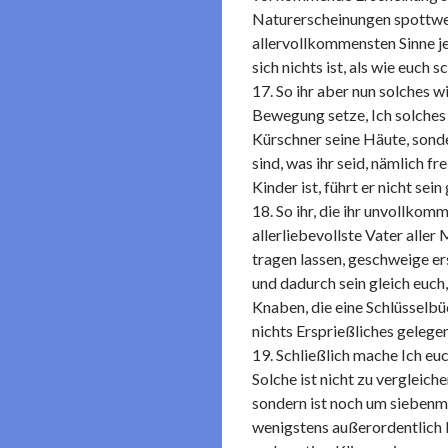
Naturerscheinungen spottwen
allervollkommensten Sinne je
sich nichts ist, als wie euc
17. So ihr aber nun solches w
Bewegung setze, Ich solches 
Kürschner seine Häute, sonde
sind, was ihr seid, nämlich f
Kinder ist, führt er nicht se
18. So ihr, die ihr unvollkom
allerliebevollste Vater alle
tragen lassen, geschweige er
und dadurch sein gleich euch,
Knaben, die eine Schlüsselb
nichts Ersprießliches gelegen 
19. Schließlich mache Ich e
Solche ist nicht zu verglei
sondern ist noch um siebenma
wenigstens außerordentlich 