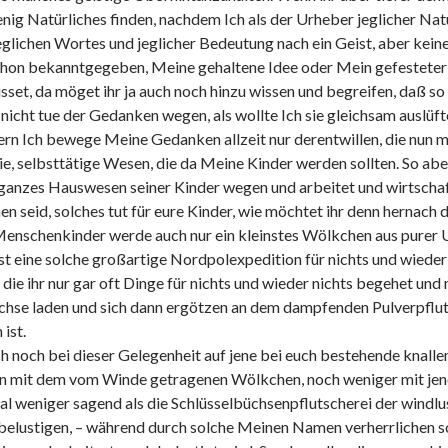
ig Natürliches finden, nachdem Ich als der Urheber jeglicher Na
glichen Wortes und jeglicher Bedeutung nach ein Geist, aber keine 
h schon bekanntgegeben, Meine gehaltene Idee oder Mein gefestete
isset, da möget ihr ja auch noch hinzu wissen und begreifen, daß s
nicht tue der Gedanken wegen, als wollte Ich sie gleichsam auslü
rn Ich bewege Meine Gedanken allzeit nur derentwillen, die nun m
reie, selbsttätige Wesen, die da Meine Kinder werden sollten. So abe
in ganzes Hauswesen seiner Kinder wegen und arbeitet und wirtschaf
men seid, solches tut für eure Kinder, wie möchtet ihr denn hernach 
r Menschenkinder werde auch nur ein kleinstes Wölkchen aus purer
st eine solche großartige Nordpolexpedition für nichts und wieder
 die ihr nur gar oft Dinge für nichts und wieder nichts begehet un
üchse laden und sich dann ergötzen an dem dampfenden Pulverpflut
ist.
uch noch bei dieser Gelegenheit auf jene bei euch bestehende kna
chen mit dem vom Winde getragenen Wölkchen, noch weniger mit je
l weniger sagend als die Schlüsselbüchsenpflutscherei der windlu
belustigen, – während durch solche Meinen Namen verherrlichen so