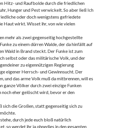
n Hitz- und Raufbolde durch die friedlichen
uhr, Hunger und Pest verwickelt. So aber ließ Ich
 friedliche oder doch wenigstens gefriedete
e Haut wirkt. Wisset ihr, von wie vielen
lten mehr als zwei gegenseitig hochgestellte
Funke zu einem dürren Walde, der da hinfällt auf
zen Wald in Brand steckt. Der Funke ist zum
h selbst oder das militärische Volk, und der
irgendeiner zu eigennützigen Regierung
olge eigener Herrsch- und Gewinnsucht. Der
, und das arme Volk muß da mitbrennen, will es
dann ganze Völker durch zwei einzige Funken
noch eher gelöscht wird, bevor er den
 sich die Großen, statt gegenseitig sich zu
n möchte.
stehe, durch jede euch bloß natürlich
t, so werdet ihr ja ohnedies in den gesamten