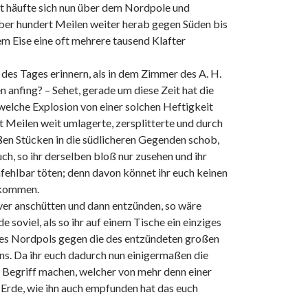
uft häufte sich nun über dem Nordpole und
ber hundert Meilen weiter herab gegen Süden bis
em Eise eine oft mehrere tausend Klafter
es Tages erinnern, als in dem Zimmer des A. H.
anfing? – Sehet, gerade um diese Zeit hat die
welche Explosion von einer solchen Heftigkeit
t Meilen weit umlagerte, zersplitterte und durch
ßen Stücken in die südlicheren Gegenden schob,
ch, so ihr derselben bloß nur zusehen und ihr
ehlbar töten; denn davon könnet ihr euch keinen
 kommen.
ver anschütten und dann entzünden, so wäre
soviel, als so ihr auf einem Tische ein einziges
des Nordpols gegen die des entzündeten großen
ns. Da ihr euch dadurch nun einigermaßen die
n Begriff machen, welcher von mehr denn einer
 Erde, wie ihn auch empfunden hat das euch