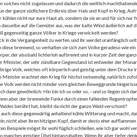
un solches nicht zugelassen und dadurch die weltlich machthabende
un der ganze südlichere Erdkreis über Hals und Kopf in Krieg, Aufr
 kühlen nicht nur eure Haut ab, sondern da sie an und für sich nur
h dasselbe auf die Gemüter aus, was der kalte Wind äußerlich auf di
ß gegenseitig ganze Völker in Kriege verwickelt werden?
ick in die Vergangenheit zu werfen, und ihr werdet uranfänglich se
diese brennend, so verhalten sie sich zum Volke geradeso wie ein 
örper, der alsobald lichterloh aufbrennt und in kurzer Zeit den gan
r Minister, der sehr zündbare Gegenstand ist entweder der Monarc
brige Volk, welches oft körperlich und geistig unter dem Drucke 
 Minister erachtet den Krieg für höchst notwendig, natürlich zuf
e Volk werden nicht minder vom gleichen Beweggrunde hingerissen
auch dann gewöhnlich: Hin bin ich so oder so, – und so liegen sich 
enn aber der brennende Funke durch einen fallenden Regentropfen 
ldes berührt hat, bleibt da nicht der ganze Wald verschont?
st auch diese gegenwärtig anhaltend kühle Witterung und macht, daß
eln, nicht aber ihren hitzigen Kopf, damit er desto eher aufflamme
en Beispiele möget ihr wohl füglich schließen, wie Ich gar wohl ver
manches geistige Übel hintanzuhalten. Wenn ihr aber tiefer denke