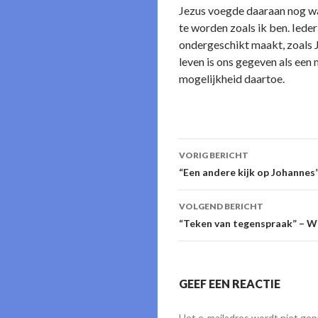
Jezus voegde daaraan nog wat
te worden zoals ik ben. Ieder
ondergeschikt maakt, zoals Je
leven is ons gegeven als een 
mogelijkheid daartoe.
Berichtnavigati
VORIG BERICHT
“Een andere kijk op Johanne
VOLGEND BERICHT
“Teken van tegenspraak” – 
GEEF EEN REACTIE
Het e-mailadres wordt niet gep