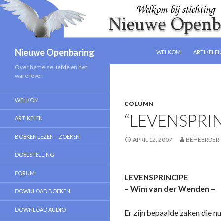
NAAR DE INHOUD SPRIN
Zoeken
Nieuwe Openbaring
WELKOM
ARTIKELE
Over hemelse liefde en het
ware leven
WELKOM
COLUMN
“LEVENSPRI
ARTIKELEN
BOEKEN LEZEN – ZOEKEN
APRIL 12, 2007
BEHEERDER
DOELSTELLING
FORUM
LEVENSPRINCIPE
– Wim van der Wenden –
DOWNLOAD BOEKEN
DOWNLOAD AUDIO
Er zijn bepaalde zaken die n