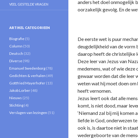
anders het doel o­nmogelijk
VEEL GESTELDE VRAGEN
oorzakelijk gevolg. En de wet
ARTIKEL CATEGORIEEN
De eerste wet is puur mechani
Biografie
(5)
deugdelijkheid van de vorm b
Column
(50)
daarop heeft de christelijke 
Deutsch
(32)
Deze leer van Jezus van Naza
Diverse
(98)
medemens, wat of wie deze ook
Emanuel Swedenborg
(78)
gewaar worden dat die leer w
Gedichten & verhalen
(49)
weten wat hij moet doen om h
Gottfried Mayerhofer
(13)
heeft vernomen.
Jakob Lorber
(48)
Jezus leert ook dat alle men
Nieuws
(25)
komt, is niet dood, maar lev
Stichting
(4)
‘Niemand zal bij mij komen a
Verslagen van lezingen
(51)
liefde in God, o­nderwezen t
ook is, is daartoe niet in sta
wedergeboorte van de mensel