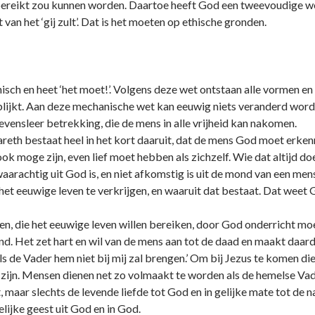
 bereikt zou kunnen worden. Daartoe heeft God een tweevoudige we
 van het ‘gij zult’. Dat is het moeten op ethische gronden.
sch en heet ‘het moet!’. Volgens deze wet o­ntstaan alle vormen en
lijkt. Aan deze mechanische wet kan eeuwig niets veranderd worden. 
levensleer betrekking, die de mens in alle vrijheid kan nakomen.
reth bestaat heel in het kort daaruit, dat de mens God moet erkenne
 moge zijn, even lief moet hebben als zichzelf. Wie dat altijd doet
aarachtig uit God is, en niet afkomstig is uit de mond van een m
et eeuwige leven te verkrijgen, en waaruit dat bestaat. Dat weet Go
sen, die het eeuwige leven willen bereiken, door God o­nderricht
end. Het zet hart en wil van de mens aan tot de daad en maakt daar
ls de Vader hem niet bij mij zal brengen.’ Om bij Jezus te komen 
e zijn. Mensen dienen net zo volmaakt te worden als de hemelse Vade
at, maar slechts de levende liefde tot God en in gelijke mate tot de 
ijke geest uit God en in God.