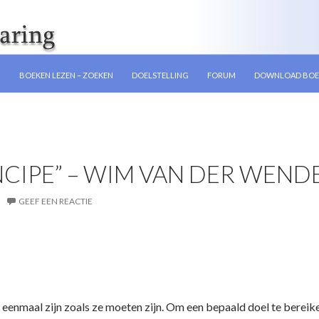
GEN
N
BOEKEN LEZEN – ZOEKEN
DOELSTELLING
FORUM
DOWNLOAD BOE
NCIPE” – WIM VAN DER WEND
GEEF EEN REACTIE
u eenmaal zijn zoals ze moeten zijn. Om een bepaald doel te berei