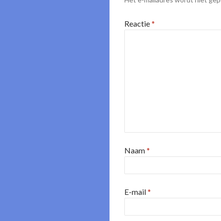
Reactie
*
Naam
*
E-mail
*