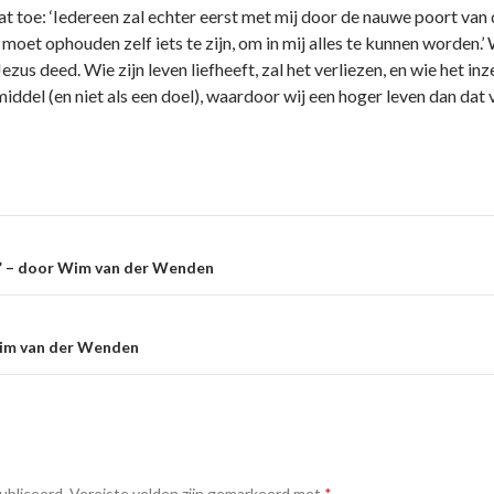
 toe: ‘Iedereen zal echter eerst met mij door de nauwe poort van
 moet ophouden zelf iets te zijn, om in mij alles te kunnen worden.
zus deed. Wie zijn leven liefheeft, zal het verliezen, en wie het in
middel (en niet als een doel), waardoor wij een hoger leven dan da
e
s” – door Wim van der Wenden
Wim van der Wenden
ubliceerd.
Vereiste velden zijn gemarkeerd met
*