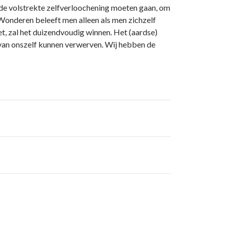
 de volstrekte zelfverloochening moeten gaan, om
’ Wonderen beleeft men alleen als men zichzelf
zet, zal het duizendvoudig winnen. Het (aardse)
t van o­nszelf kunnen verwerven. Wij hebben de