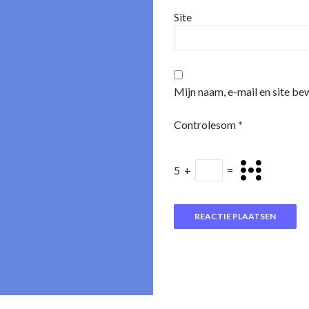
Site
Mijn naam, e-mail en site be
Controlesom
*
5
+
=