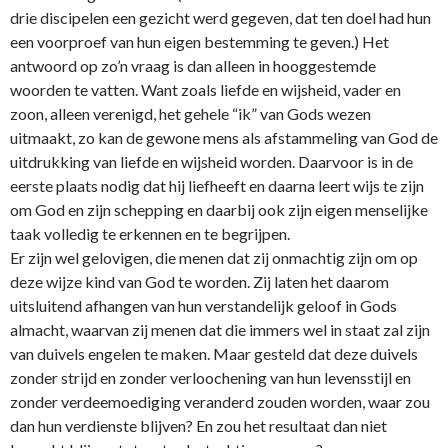
drie discipelen een gezicht werd gegeven, dat ten doel had hun
een voorproef van hun eigen bestemming te geven.) Het
antwoord op zo’n vraag is dan alleen in hooggestemde
woorden te vatten. Want zoals liefde en wijsheid, vader en
zoon, alleen verenigd, het gehele “ik” van Gods wezen
uitmaakt, zo kan de gewone mens als afstammeling van God de
uitdrukking van liefde en wijsheid worden. Daarvoor is in de
eerste plaats nodig dat hij liefheeft en daarna leert wijs te zijn
om God en zijn schepping en daarbij ook zijn eigen menselijke
taak volledig te erkennen en te begrijpen.
Er zijn wel gelovigen, die menen dat zij o­nmachtig zijn om op
deze wijze kind van God te worden. Zij laten het daarom
uitsluitend afhangen van hun verstandelijk geloof in Gods
almacht, waarvan zij menen dat die immers wel in staat zal zijn
van duivels engelen te maken. Maar gesteld dat deze duivels
zonder strijd en zonder verloochening van hun levensstijl en
zonder verdeemoediging veranderd zouden worden, waar zou
dan hun verdienste blijven? En zou het resultaat dan niet