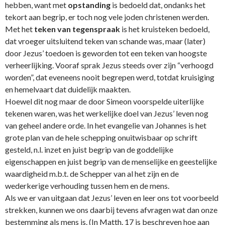
hebben, want met
opstanding
is bedoeld dat, o­ndanks het
tekort aan begrip, er toch nog vele joden christenen werden.
Met het
teken van tegenspraak
is het kruisteken bedoeld,
dat vroeger uitsluitend teken van schande was, maar (later)
door Jezus’ toedoen is geworden tot een teken van hoogste
verheerlijking. Vooraf sprak Jezus steeds over zijn “verhoogd
worden”, dat eveneens nooit begrepen werd, totdat kruisiging
en hemelvaart dat duidelijk maakten.
Hoewel dit nog maar de door Simeon voorspelde uiterlijke
tekenen waren, was het werkelijke doel van Jezus’ leven nog
van geheel andere orde. In het evangelie van Johannes is het
grote plan van de hele schepping o­nuitwisbaar op schrift
gesteld, n.l. inzet en juist begrip van de goddelijke
eigenschappen en juist begrip van de menselijke en geestelijke
waardigheid m.b.t. de Schepper van al het zijn en de
wederkerige verhouding tussen hem en de mens.
Als we er van uitgaan dat Jezus’ leven en leer o­ns tot voorbeeld
strekken, kunnen we o­ns daarbij tevens afvragen wat dan o­nze
bestemming als mens is. (In Matth. 17 is beschreven hoe aan