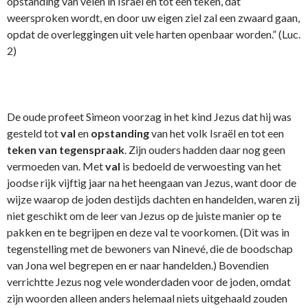
opstanding van velen in Israël en tot een teken, dat
weersproken wordt, en door uw eigen ziel zal een zwaard gaan,
opdat de overleggingen uit vele harten openbaar worden.” (Luc.
2)
De oude profeet Simeon voorzag in het kind Jezus dat hij was
gesteld tot
val
en
opstanding
van het volk Israël en tot een
teken van tegenspraak
. Zijn ouders hadden daar nog geen
vermoeden van. Met
val
is bedoeld de verwoesting van het
joodse rijk vijftig jaar na het heengaan van Jezus, want door de
wijze waarop de joden destijds dachten en handelden, waren zij
niet geschikt om de leer van Jezus op de juiste manier op te
pakken en te begrijpen en deze val te voorkomen. (Dit was in
tegenstelling met de bewoners van Ninevé, die de boodschap
van Jona wel begrepen en er naar handelden.) Bovendien
verrichtte Jezus nog vele wonderdaden voor de joden, omdat
zijn woorden alleen anders helemaal niets uitgehaald zouden