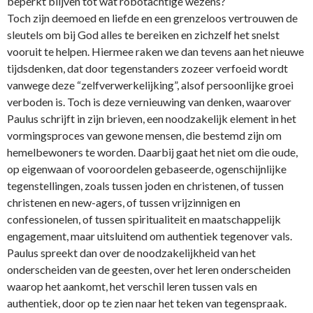
beperkt blijven tot wat robotachtige wezens?
Toch zijn deemoed en liefde en een grenzeloos vertrouwen de
sleutels om bij God alles te bereiken en zichzelf het snelst
vooruit te helpen. Hiermee raken we dan tevens aan het nieuwe
tijdsdenken, dat door tegenstanders zozeer verfoeid wordt
vanwege deze “zelfverwerkelijking”, alsof persoonlijke groei
verboden is. Toch is deze vernieuwing van denken, waarover
Paulus schrijft in zijn brieven, een noodzakelijk element in het
vormingsproces van gewone mensen, die bestemd zijn om
hemelbewoners te worden. Daarbij gaat het niet om die oude,
op eigenwaan of vooroordelen gebaseerde, ogenschijnlijke
tegenstellingen, zoals tussen joden en christenen, of tussen
christenen en new-agers, of tussen vrijzinnigen en
confessionelen, of tussen spiritualiteit en maatschappelijk
engagement, maar uitsluitend om authentiek tegenover vals.
Paulus spreekt dan over de noodzakelijkheid van het
onderscheiden van de geesten, over het leren o­nderscheiden
waarop het aankomt, het verschil leren tussen vals en
authentiek, door op te zien naar het teken van tegenspraak.