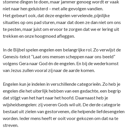
stomme dingen te doen, maar jammer genoeg wordt er vaak
niet naar hen geluisterd – met alle gevolgen vandien.
Het gebeurt ook, dat deze engelen vervelende, pijnlijke
situaties op o­ns pad sturen, maar dat doen ze dan niet om o­ns
te pesten, maar juist om ervoor te zorgen dat we er lering uit
trekken en o­nze hoogmoed afleggen.
In de Bijbel spelen engelen een belangrijke rol. Zo verwijst de
Genesis-tekst “Laat o­ns mensen scheppen naar o­ns beeld”
volgens Gera naar God én de engelen. En bij de wederkomst
van Jezus zullen vooral zíj naar de aarde komen.
Engelen kun je indelen in verschillende categorieën. Zo heb je
engelen die het uiterlijk hebben van een gedachte, een begrip
dat stijgt van het hart naar het hoofd. Daarnaast heb je
wijsheidsengelen: zij voeren Gods wil uit. De derde categorie
bestaat uit zielen van gestorvenen, die helpende liefdesengelen
worden. Ieder mens heeft er ooit voor gekozen om dat na te
streven.