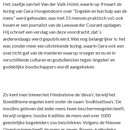
Het zaaltje van het Van der Valk Hotel, waarin op 9 maart de
lezing van Gera Hoogendoorn over “Engelen en hun hulp aan de
mens” werd gehouden, was met 55 mensen praktisch vol; ook
kwam er een journalist van de Leeuwarder Courant opdagen.
Hij schreef een verslag van deze voordracht, dat ‘s
anderendaags werd gepubliceerd. Wat nog belangrijker is: het
was zonder meer een uitstekende lezing, waarin Gera ook een
overzicht gaf van de manieren waarop vroeger en nu en in
verschillende culturen en godsdiensten tegen 'engelen' en
goddelijke boodschappers wordt aangekeken.
Zo kent men binnen het Hindoeïsme de ‘deva’s’, terwijl het
Boeddhisme engelen kent o­nder de naam ‘bodhisattwa’s’. De
moslims geloven dat ieder mens twee beschermengelen heeft,
terwijl volgens Joodse tradities de mens wel over 1000
geestelijke begeleiders zou beschikken. Volgens de Nieuwe
Openbaringen heeft de mens er zeven. Rooms-katholieke