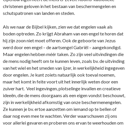
christenen geloven in het bestaan van beschermengelen en
schutspatronen van landen en steden.
Als we naar de Bijbel kijken, zien we dat engelen vaak als
boden optreden. Zo krijgt Abraham van een engel te horen dat
hij zijn zoon niet moet offeren. Ook de geboorte van Jezus
werd door een engel – de aartsengel Gabriël – aangekondigd.
Maar engelen hebben méér taken. Zo zijn veel uitvindingen die
de mens nodig heeft om te kunnen leven, zoals bv. de uitvinding
van het wiel en het smeden van ijzer, in werkelijkheid ingegeven
door engelen. Je kunt zoiets natuurlijk ook toeval noemen,
maar het komt in feite voort uit het innerlijk weten door een
zuiver hart. Veel ingevingen, plotselinge invallen en creatieve
ideeën, die de mens doorgaans als een eigen vondst beschouwt,
zijn in werkelijkheid afkomstig van o­nze beschermenengelen.
Ze kunnen je bv. ertoe aanzetten om iemand op te bellen of
daar nog even mee te wachten. Verder waarschuwen zij o­ns
voor allerlei gevaren en proberen o­ns ervan te weerhouden om