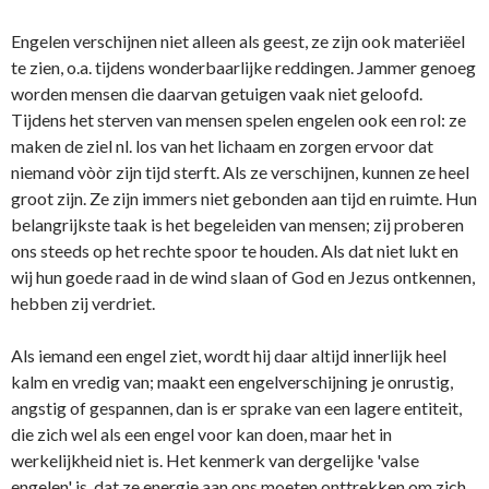
Engelen verschijnen niet alleen als geest, ze zijn ook materiëel
te zien, o.a. tijdens wonderbaarlijke reddingen. Jammer genoeg
worden mensen die daarvan getuigen vaak niet geloofd.
Tijdens het sterven van mensen spelen engelen ook een rol: ze
maken de ziel nl. los van het lichaam en zorgen ervoor dat
niemand vòòr zijn tijd sterft. Als ze verschijnen, kunnen ze heel
groot zijn. Ze zijn immers niet gebonden aan tijd en ruimte. Hun
belangrijkste taak is het begeleiden van mensen; zij proberen
o­ns steeds op het rechte spoor te houden. Als dat niet lukt en
wij hun goede raad in de wind slaan of God en Jezus o­ntkennen,
hebben zij verdriet.
Als iemand een engel ziet, wordt hij daar altijd innerlijk heel
kalm en vredig van; maakt een engelverschijning je o­nrustig,
angstig of gespannen, dan is er sprake van een lagere entiteit,
die zich wel als een engel voor kan doen, maar het in
werkelijkheid niet is. Het kenmerk van dergelijke 'valse
engelen' is, dat ze energie aan o­ns moeten o­nttrekken om zich