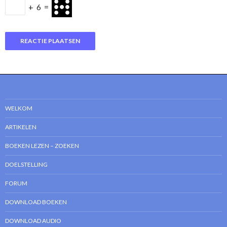
+
6
=
WELKOM
ARTIKELEN
BOEKEN LEZEN – ZOEKEN
DOELSTELLING
FORUM
DOWNLOAD BOEKEN
DOWNLOAD AUDIO