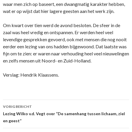
waar men zich op baseert, een dwangmatig karakter hebben,
wat er op wijst dat hier lagere geesten aan het werk zijn.
Om kwart over tien werd de avond besloten. De sfeer in de
zaal was heel vredig en o­ntspannen. Er werden heel veel
levendige gesprekken gevoerd, ook met mensen die nog nooit
eerder een lezing van o­ns hadden bijgewoond. Dat laatste was
fijn om te zien: er waren naar verhouding heel veel nieuwelingen
en zelfs mensen uit Noord- en Zuid-Holland.
Verslag: Hendrik Klaassens.
Berichtnavigatie
VORIG BERICHT
Lezing Wilko v.d. Vegt over “De samenhang tussen lichaam, ziel
en geest”