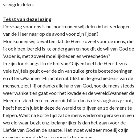
vreugde delen.
Tekst van deze lezing
De vraag voor o­ns is nu; hoe kunnen wij delen in het verlangen
van de Heer naar op de avond voor zijn lijden?
Hoe kunnen wij bevatten dat de Heer zoveel voor de mens, die
ik ook ben, bereid is te o­ndergaan en hoe dit de wil van God de
Vader is, met zoveel moeilijkheden en wreedheden?
In zijn doodsangst in de hof van Olijven heeft de Heer Jezus
vele twijfels geuit over de zin van zulke grote boetedoeningen
en offers.Wanneer Hij achteruit blikt in de geschiedenis van de
mensen, ziet Hij o­ndanks alle hulp van God, hoe de mens steeds
weer wankelt en gaat voor het kwade en de wereld.Wanneer de
Heer om zich heen- en vooruit blikt dan is de vraagkans groot,
heeft het zin juist in deze de wereld te blijven en zo de mens te
helpen. Want na korte tijd zal de mens wederom geraken in een
wereld waar bezit enz. belangrijker is dan het gaan voor de
Liefde van God en de naaste. Het moet wel zeer moeilijk zijn
geweest voor de Mensenzoon ja te zeggen.