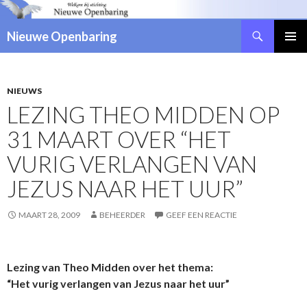
Zoeken
Nieuwe Openbaring
NAAR
DE
INHOUD
SPRINGEN
NIEUWS
LEZING THEO MIDDEN OP
31 MAART OVER “HET
VURIG VERLANGEN VAN
JEZUS NAAR HET UUR”
MAART 28, 2009
BEHEERDER
GEEF EEN REACTIE
Lezing van Theo Midden over het thema:
“Het vurig verlangen van Jezus naar het uur”