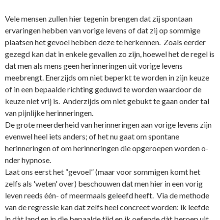
Vele mensen zullen hier tegenin brengen dat zij spontaan
ervaringen hebben van vorige levens of dat zij op sommige
plaatsen het gevoel hebben deze te herkennen. Zoals eerder
gezegd kan dat in enkele gevallen zo zijn, hoewel het de regel is
dat men als mens geen herinneringen uit vorige levens
meebrengt. Enerzijds om niet beperkt te worden in zijn keuze
of in een bepaalde richting geduwd te worden waardoor de
keuze niet vrij is. Anderzijds om niet gebukt te gaan o­nder tal
van pijnlijke herinneringen.
De grote meerderheid van herinneringen aan vorige levens zijn
evenwel heel iets anders; of het nu gaat om spontane
herinneringen of om herinneringen die opgeroepen worden o­
nder hypnose.
Laat o­ns eerst het “gevoel” (maar voor sommigen komt het
zelfs als 'weten' over) beschouwen dat men hier in een vorig
leven reeds één- of meermaals geleefd heeft. Via de methode
van de regressie kan dat zelfs heel concreet worden: ik leefde
in dàt land en in die bepaalde tijd en ik oefende dàt beroep uit