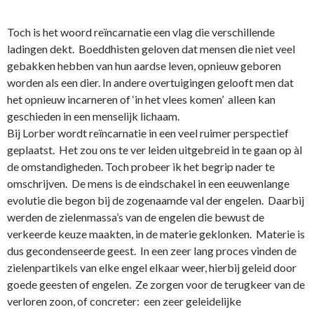
Toch is het woord reïncarnatie een vlag die verschillende
ladingen dekt. Boeddhisten geloven dat mensen die niet veel
gebakken hebben van hun aardse leven, opnieuw geboren
worden als een dier. In andere overtuigingen gelooft men dat
het opnieuw incarneren of ‘in het vlees komen’ alleen kan
geschieden in een menselijk lichaam.
Bij Lorber wordt reïncarnatie in een veel ruimer perspectief
geplaatst. Het zou o­ns te ver leiden uitgebreid in te gaan op àl
de omstandigheden. Toch probeer ik het begrip nader te
omschrijven. De mens is de eindschakel in een eeuwenlange
evolutie die begon bij de zogenaamde val der engelen. Daarbij
werden de zielenmassa’s van de engelen die bewust de
verkeerde keuze maakten, in de materie geklonken. Materie is
dus gecondenseerde geest. In een zeer lang proces vinden de
zielenpartikels van elke engel elkaar weer, hierbij geleid door
goede geesten of engelen. Ze zorgen voor de terugkeer van de
verloren zoon, of concreter: een zeer geleidelijke