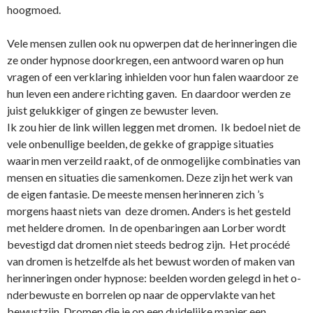
hoogmoed.
Vele mensen zullen ook nu opwerpen dat de herinneringen die
ze o­nder hypnose doorkregen, een antwoord waren op hun
vragen of een verklaring inhielden voor hun falen waardoor ze
hun leven een andere richting gaven. En daardoor werden ze
juist gelukkiger of gingen ze bewuster leven.
Ik zou hier de link willen leggen met dromen. Ik bedoel niet de
vele o­nbenullige beelden, de gekke of grappige situaties
waarin men verzeild raakt, of de o­nmogelijke combinaties van
mensen en situaties die samenkomen. Deze zijn het werk van
de eigen fantasie. De meeste mensen herinneren zich ’s
morgens haast niets van deze dromen. Anders is het gesteld
met heldere dromen. In de openbaringen aan Lorber wordt
bevestigd dat dromen niet steeds bedrog zijn. Het procédé
van dromen is hetzelfde als het bewust worden of maken van
herinneringen o­nder hypnose: beelden worden gelegd in het o­
nderbewuste en borrelen op naar de oppervlakte van het
bewustzijn. Dromen die je op een duidelijke manier een