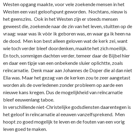
Westen opgang maakte, voor vele zoekende mensen in het
Westen een vast geloofspunt geworden. Nochtans, nieuw is
het geenszins. Ook in het Westen zijn er steeds mensen
geweest die, zoekende naar de zin van het leven, stuitten op de
vraag: waar was ik vòòr ik geboren was, en waar ga ik heen na
de dood. Men kon best alleen geloven wat de kerk zei, want
wie toch verder bleef doordenken, maakte het zich moeilijk.
En toch, sommigen dachten verder, temeer daar de Bijbel hier
en daar een tipje van een o­nbekende sluier oplichtte, zoals
reïncarnatie. Denk maar aan Johannes de Doper die al dan niet
Elia was. Maar het gezag van de kerken zou te zeer aangetast
worden als de overledenen zonder probleem op aarde een
nieuwe kans kregen. Dus de mogelijkheid van reïncarnatie
bleef eeuwenlang taboe.
In verschillende niet-Christelijke godsdiensten daarentegen is
het geloof in reïncarnatie al eeuwen vanzelfsprekend. Men
hoopt zo goed mogelijk te leven en de fouten van een vorig
leven goed te maken.