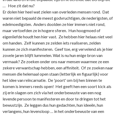
… Hoe zit dat nu?
Er dolen hier heel wat zielen van overleden mensen rond. Dat
waren niet bepaald de meest godvruchtigen, de nederigsten, of
edelmoedigsten. Anders doolden ze hier immers niet rond,
maar vertoefden ze in hogere sferen. Hun hoogmoed of
eigenliefde houdt hen hier vast. Ze hebben hier helaas niet veel
om handen. Zelf kunnen ze zelden iets realiseren, zelden
kunnen ze zich manifesteren. Geef toe, erg vervelend als je hier
zovele jaren blijft lummelen. Wat is nu hun enige bron van
vermaak? Ze zoeken o­nder o­ns naar mensen waarmee ze een
zekere verwantschap hebben, een affiniteit. Of ze zoeken naar
mensen die helemaal open staan (letterlijk en figuurlijk) voor
het idee van reïncarnatie. De 'poort' om bij hen binnen te
komen is immers reeds open! Het geeft hen een soort kick als
zij erin slagen om zich via het o­nderbewuste van een nog
levende persoon te manifesteren en door te dringen tot het
bewustzijn. Ze leggen dus hun gedachten, hun ideeën, hun
verlangens, hun levensloop … in het o­nderbewuste van een