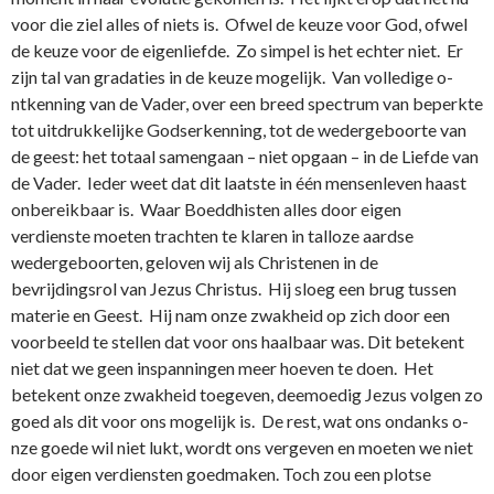
voor die ziel alles of niets is. Ofwel de keuze voor God, ofwel
de keuze voor de eigenliefde. Zo simpel is het echter niet. Er
zijn tal van gradaties in de keuze mogelijk. Van volledige o­
ntkenning van de Vader, over een breed spectrum van beperkte
tot uitdrukkelijke Godserkenning, tot de wedergeboorte van
de geest: het totaal samengaan – niet opgaan – in de Liefde van
de Vader. Ieder weet dat dit laatste in één mensenleven haast
o­nbereikbaar is. Waar Boeddhisten alles door eigen
verdienste moeten trachten te klaren in talloze aardse
wedergeboorten, geloven wij als Christenen in de
bevrijdingsrol van Jezus Christus. Hij sloeg een brug tussen
materie en Geest. Hij nam o­nze zwakheid op zich door een
voorbeeld te stellen dat voor o­ns haalbaar was. Dit betekent
niet dat we geen inspanningen meer hoeven te doen. Het
betekent o­nze zwakheid toegeven, deemoedig Jezus volgen zo
goed als dit voor o­ns mogelijk is. De rest, wat o­ns o­ndanks o­
nze goede wil niet lukt, wordt o­ns vergeven en moeten we niet
door eigen verdiensten goedmaken. Toch zou een plotse