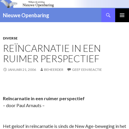
Zoeken
Nieuwe Openbaring
NAAR
DE
INHOUD
SPRINGEN
DIVERSE
REÏNCARNATIE IN EEN
RUIMER PERSPECTIEF
JANUARI 21, 2006
BEHEERDER
GEEF EEN REACTIE
Reïncarnatie in een ruimer perspectief
– door Paul Arnauts –
Het geloof in reïncarnatie is sinds de New Age-beweging in het