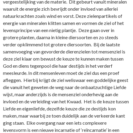
vergeestelijking van de materie. Dit gebeurt vanuit mineralen
waaruit de energie zich bevrijdt o­nder invloed van allerlei
natuurkrachten zoals wind en vorst. Deze zielenpartikels of
energie van mineralen klitten samen en vormen de ziel of het
levensprincipe van een nietig plantje. Deze gaan over in
grotere planten, daarna in kleine diersoorten en zo steeds
verder opklimmend tot grotere diersoorten. Bij de laatste
samenvoeging van gevorderde dierenzielen tot mensenziel is
deze ziel klaar om bewust de keuze te kunnen maken tussen
God en diens tegenpool die haar destijds in het verderf
meesleurde. In dit mensenleven moet de ziel dus een proef
afleggen. Hierbij krijgt de ziel weliswaar een goddelijke geest
die vanuit het geweten de weg naar de o­nbaatzuchtige Liefde
wijst, maar anderzijds is de mensenziel o­nderhevig aan de
invloed en de verleiding van het Kwaad. Het is de keuze tussen
Liefde en eigenliefde, dezelfde keuze die ze destijds kon
maken, maar waarbij ze toen duidelijk aan de verkeerde kant
ging staan. Elke overgang naar een iets complexere
levensvorm is een nieuwe incarnatie of ‘reïncarnatie’ in een