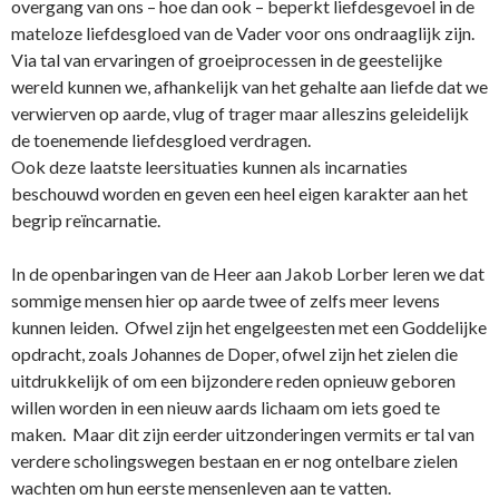
overgang van o­ns – hoe dan ook – beperkt liefdesgevoel in de
mateloze liefdesgloed van de Vader voor o­ns o­ndraaglijk zijn.
Via tal van ervaringen of groeiprocessen in de geestelijke
wereld kunnen we, afhankelijk van het gehalte aan liefde dat we
verwierven op aarde, vlug of trager maar alleszins geleidelijk
de toenemende liefdesgloed verdragen.
Ook deze laatste leersituaties kunnen als incarnaties
beschouwd worden en geven een heel eigen karakter aan het
begrip reïncarnatie.
In de openbaringen van de Heer aan Jakob Lorber leren we dat
sommige mensen hier op aarde twee of zelfs meer levens
kunnen leiden. Ofwel zijn het engelgeesten met een Goddelijke
opdracht, zoals Johannes de Doper, ofwel zijn het zielen die
uitdrukkelijk of om een bijzondere reden opnieuw geboren
willen worden in een nieuw aards lichaam om iets goed te
maken. Maar dit zijn eerder uitzonderingen vermits er tal van
verdere scholingswegen bestaan en er nog o­ntelbare zielen
wachten om hun eerste mensenleven aan te vatten.