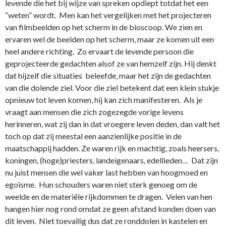
levende die het bij wijze van spreken opdiept totdat het een
“weten” wordt. Men kan het vergelijken met het projecteren
van filmbeelden op het scherm in de bioscoop. We zien en
ervaren wel de beelden op het scherm, maar ze komen uit een
heel andere richting. Zo ervaart de levende persoon die
geprojecteerde gedachten alsof ze van hemzelf zijn. Hij denkt
dat hijzelf die situaties beleefde, maar het zijn de gedachten
van die dolende ziel. Voor die ziel betekent dat een klein stukje
opnieuw tot leven komen, hij kan zich manifesteren. Als je
vraagt aan mensen die zich zogezegde vorige levens
herinneren, wat zij dan in dat vroegere leven deden, dan valt het
toch op dat zij meestal een aanzienlijke positie in de
maatschappij hadden. Ze waren rijk en machtig, zoals heersers,
koningen, (hoge)priesters, landeigenaars, edellieden… Dat zijn
nu juist mensen die wel vaker last hebben van hoogmoed en
egoïsme. Hun schouders waren niet sterk genoeg om de
weelde en de materiële rijkdommen te dragen. Velen van hen
hangen hier nog rond omdat ze geen afstand konden doen van
dit leven. Niet toevallig dus dat ze ronddolen in kastelen en