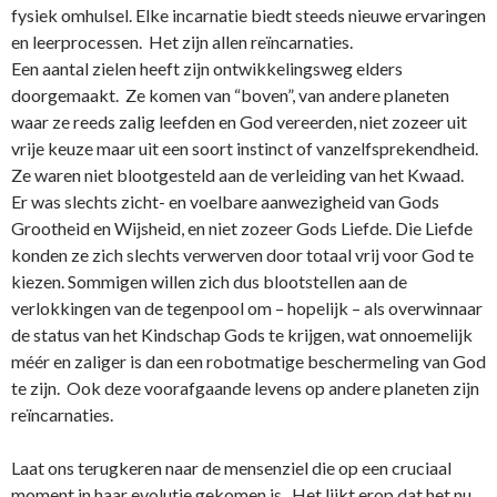
fysiek omhulsel. Elke incarnatie biedt steeds nieuwe ervaringen
en leerprocessen. Het zijn allen reïncarnaties.
Een aantal zielen heeft zijn o­ntwikkelingsweg elders
doorgemaakt. Ze komen van “boven”, van andere planeten
waar ze reeds zalig leefden en God vereerden, niet zozeer uit
vrije keuze maar uit een soort instinct of vanzelfsprekendheid.
Ze waren niet blootgesteld aan de verleiding van het Kwaad.
Er was slechts zicht- en voelbare aanwezigheid van Gods
Grootheid en Wijsheid, en niet zozeer Gods Liefde. Die Liefde
konden ze zich slechts verwerven door totaal vrij voor God te
kiezen. Sommigen willen zich dus blootstellen aan de
verlokkingen van de tegenpool om – hopelijk – als overwinnaar
de status van het Kindschap Gods te krijgen, wat o­nnoemelijk
méér en zaliger is dan een robotmatige beschermeling van God
te zijn. Ook deze voorafgaande levens op andere planeten zijn
reïncarnaties.
Laat o­ns terugkeren naar de mensenziel die op een cruciaal
moment in haar evolutie gekomen is. Het lijkt erop dat het nu