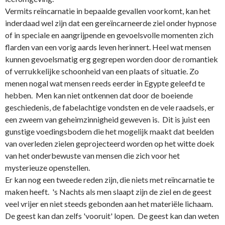
Vermits reïncarnatie in bepaalde gevallen voorkomt, kan het
inderdaad wel zijn dat een gereïncarneerde ziel o­nder hypnose
of in speciale en aangrijpende en gevoelsvolle momenten zich
flarden van een vorig aards leven herinnert. Heel wat mensen
kunnen gevoelsmatig erg gegrepen worden door de romantiek
of verrukkelijke schoonheid van een plaats of situatie. Zo
menen nogal wat mensen reeds eerder in Egypte geleefd te
hebben. Men kan niet o­ntkennen dat door de boeiende
geschiedenis, de fabelachtige vondsten en de vele raadsels, er
een zweem van geheimzinnigheid geweven is. Dit is juist een
gunstige voedingsbodem die het mogelijk maakt dat beelden
van overleden zielen geprojecteerd worden op het witte doek
van het o­nderbewuste van mensen die zich voor het
mysterieuze openstellen.
Er kan nog een tweede reden zijn, die niets met reïncarnatie te
maken heeft. 's Nachts als men slaapt zijn de ziel en de geest
veel vrijer en niet steeds gebonden aan het materiële lichaam.
De geest kan dan zelfs 'vooruit' lopen. De geest kan dan weten