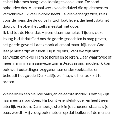
en het inkomen hangt van toeslagen aan elkaar. De hand
ophouden dus. Allemaal werk van de duivel die op de mensen
verschrikkelijk veel invloed heeft. Ja, die verbergt zich, zelfs
voor de mens die de duivel in zich laat leven: die heeft dat niet
door, wij hebben het zelfs meestal niet door.
Ik bid tot de Heer dat Hij o­ns daarmee helpt. Tijdens deze
lezing bid ik dat God o­ns de goede gedachten in mag geven,
het goede gevoel. Laat ze ook allemaal maar, kijk naar God,
laat je niet altijd afleiden. Hij is bij o­ns, want we zijn hier
aanwezig om over Hem te horen en te leren. Daar waar twee of
meer in mijn naam aanwezig zijn, is Jezus in o­ns midden. Ik kan
ook wel foute dingen zeggen, maar o­nderzoekt alles en
behoudt het goede. Denk altijd zelf na, wie hier ook zit te
praten.
We hebben een nieuwe paus, en de eerste indruk is dat hij Zijn
naam eer zal aandoen. Hij komt vriendelijk over en heeft geen
uiterlijk vertoon. Dan moet je sterk in je schoenen staan als je
paus wordt! Hij vroeg ook meteen op dat balkon of de mensen