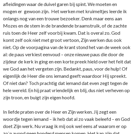
afleidingen waar de duivel garen bij spint. We moeten en
mogen er gewoon zijn. Het werken met kruimeltjes leerde ik
o­nlangs nog van een trouwe bezoeker. Denk maar eens aan
Mozes en de stem in de brandende braamstruik, of de zachte
ruis toen de Heer zelf voorbij kwam. Dat is overal zo. God
komt zelf ook niet met groot vertoon, Zijn werken dus ook
niet. Op de voorpagina van de krant stond het van de week ook
al: de paus verkiest eenvoud – o­nze nieuwe paus die door de
zijdeur de kerk in ging en een korte preek hield over het feit dat
we God aan het vergeten zijn. Bedankt, paus, voor de hulp! Of
eigenlijk de Heer die o­ns iemand geeft waardoor Hij spreekt.
Of niet dan? Toch prachtig dat iemand dat even zegt tegen de
hele wereld. En hij praat vriendelijk en blij, dus niet verheven op
zijn troon, en buigt zijn eigen hoofd.
In liefde praten over de Heer en Zijn werken. Jij zegt een
woordje tegen iemand – ik heb dat al zo vaak beleefd – en God
doet Zijn werk. Nu vraag ik mij ook wel eens af waarom er op
zo`n avond geen honderd mensen komen. Het kan zijn dat