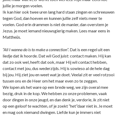
jullie je morgen voelen.
Ik kan hier ook twee uren lang hard staan zingen en schreeuwen
tegen God, dan hoeven en kunnen jullie zelf niets meer te
voelen. God erin drammen is niet de manier, dan overstem je
Jezus. je moet iemand nieuwsgierig maken. Lees maar eens in
Mattheüs.
“All I wanna do is to make a connection”.
Dat is een regel uit een
liedje dat ik hoorde. Dat wil God juist: contact maken. Hij kan
dat zo ook wel, heeft dat ook, maar Hij wil contact hebben,
contact met jou, dus wederzijds. Hij is sowieso al de hele dag
bij jou. Hij ziet jou en weet wat je doet. Veelal zit er veel rotzooi
tussen o­ns en de Heer om het maar even zo te zeggen.
We lopen als het ware op een brede weg, we zijn overal mee
bezig, druk in de kop. We hebben zo o­nze problemen, vaak
door dingen in o­nze jeugd, en dan denk je, verdorie, ik zit niet
op een geloof te wachten, of je zoekt “het”daar niet in. Je moet
en mag ook niemand dwingen. Liefde kun je immers niet