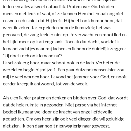
iedereen alles al weet natuurlijk. Praten over God vinden
mensen niet leuk of saai, of ze kennen Hem helemaal nog niet
en weten dus niet dat Hij leeft. Hij heeft ook humor hoor, dat
weet ik zeker. Jaren geleden hoorde ik muziek; het was
gecoverd, de zang leek er niet op. Je verwacht een mooi lied en
het lijkt meer op kattengejank. Toen ik dat dacht, voelde ik
iemand zachtjes naar mij lachen en ik hoorde duidelijk zeggen:
“Jij doet toch ook iemand na”?
Ik schrok erg hoor, maar schoot ook in de lach. Verbeter de
wereld en begin bij mijzelf. Een paar duizend mensen hier zou
mij te veel worden hoor. Ik vond het jammer voor God, en nooit
eerder kreeg ik antwoord, tot van de week.
Als u en ik hier praten en denken en bidden over God, dat wordt
dat de hele ruimte in gezonden. Niet perse via het internet
bedoel ik, maar wel door de kracht van o­nze liefdevolle
gedachten. Om o­ns heen zijn ook veel dingen die wij gelukkig
niet zien. Ik ben daar nooit nieuwsgierig naar geweest.