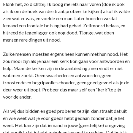
klonk het, zo dichtbij. Ik boog me iets naar voren (doe ik ook
als ik om de hoek van de straat probeer te kijken) alsof ik wilde
zien wat er was, en voelde een man. Later hoorden we dat
iemand een frontale botsing had gehad. Zelfmoord helaas, en
hij reed de tegenligger ook nog dood. Tjonge, wat doen
mensen rare dingen uit nood.
Zulke mensen moesten ergens heen kunnen met hun nood. Het
zou mooi zijn als je naar een kerk kon gaan voor antwoorden en
hulp. Maar de kerken zijn in de aanbieding, men vindt er niet
wat men zoekt. Geen waarheden en antwoorden, geen
troostende en begripvolle schouder, geen goed gevoel als je de
deur weer uitloopt. Probeer dus maar zelf een “kerk”te zijn
voor de ander.
Als wij dus bidden en goed proberen te zijn, dan straalt dat uit
en wie weet wat je voor goeds hebt gedaan zonder dat je het
weet. Het kan zijn dat iemand in jouw (geestelijke) omgeving
dat oppikt, dat je hebt geholpen iemand te redden. Dat heb ik