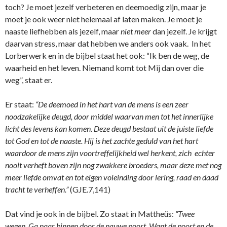
toch? Je moet jezelf verbeteren en deemoedig zijn, maar je
moet je ook weer niet helemaal af laten maken. Je moet je
naaste liefhebben als jezelf, maar
niet meer
dan jezelf. Je krijgt
daarvan stress, maar dat hebben we anders ook vaak. In het
Lorberwerk en in de bijbel staat het ook: “Ik ben de weg, de
waarheid en het leven. Niemand komt tot Mij dan over die
weg”, staat er.
Er staat:
“De deemoed in het hart van de mens is een zeer
noodzakelijke deugd, door middel waarvan men tot het innerlijke
licht des levens kan komen. Deze deugd bestaat uit de juiste liefde
tot God en tot de naaste. Hij is het zachte geduld van het hart
waardoor de mens zijn voortreffelijkheid wel herkent, zich echter
nooit verheft boven zijn nog zwakkere broeders, maar deze met nog
meer liefde omvat en tot eigen voleinding door lering, raad en daad
tracht te verheffen.”
(GJE.7,141)
Dat vind je ook in de bijbel. Zo staat in Mattheüs:
“Twee
wegen. Ga naar binnen door de nauwe poort. Want de poort en de