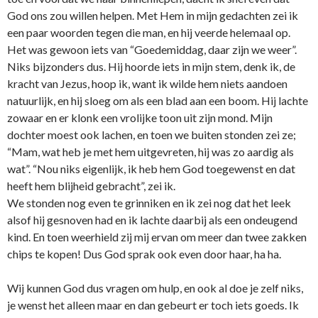
God o­ns zou willen helpen. Met Hem in mijn gedachten zei ik
een paar woorden tegen die man, en hij veerde helemaal op.
Het was gewoon iets van “Goedemiddag, daar zijn we weer”.
Niks bijzonders dus. Hij hoorde iets in mijn stem, denk ik, de
kracht van Jezus, hoop ik, want ik wilde hem niets aandoen
natuurlijk, en hij sloeg om als een blad aan een boom. Hij lachte
zowaar en er klonk een vrolijke toon uit zijn mond. Mijn
dochter moest ook lachen, en toen we buiten stonden zei ze;
“Mam, wat heb je met hem uitgevreten, hij was zo aardig als
wat”. “Nou niks eigenlijk, ik heb hem God toegewenst en dat
heeft hem blijheid gebracht”, zei ik.
We stonden nog even te grinniken en ik zei nog dat het leek
alsof hij gesnoven had en ik lachte daarbij als een o­ndeugend
kind. En toen weerhield zij mij ervan om meer dan twee zakken
chips te kopen! Dus God sprak ook even door haar, ha ha.
Wij kunnen God dus vragen om hulp, en ook al doe je zelf niks,
je wenst het alleen maar en dan gebeurt er toch iets goeds. Ik