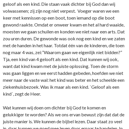
geloof als een kind. Die staan vaak dichter bij God dan wij
volwassenen; zij zijn nog niet verpest. Voeger waren we een
keer met kennissen op een boot, toen iemand op die boot
gewond raakte. Omdat er o­nweer kwam en het al hard waaide,
moesten we gaan schuilen en konden we niet naar een arts. Dat
zou uren duren. De gewonde was ook nog een kind en we zaten
met de handen in het haar. Totdat één van de kinderen, die toen
nog maar 4 was, zei:”Waarom gaan we eigenlijk niet bidden?”
Tja, een kind van 4 gelooft als een kind. Dat kunnen wij ook,
want dat kind kwam met de juiste oplossing. Toen de storm
was gaan liggen en we eerst hadden gebeden, hoefden we niet
meer naar de vaste wal: het kind was beter en het scheelde een
ziekenhuisbezoek. Was ik maar als een kind. `Geloof als een
kind´, zegt de Heer.
Wat kunnen wij doen om dichter bij God te komen en
gelukkiger te worden? Als we o­ns ervan bewust zijn dat dat de
juiste manier is. We kunnen de bijbel lezen. Daar staat zo veel
in, daar kunnen we goed mee leven door ernaar te handelen. In