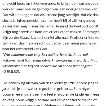
of slecht loon, en in het volgende. Je krijgt loon van je goede
werken, maar ook de gevolgen van je minder goede werken.
Dat wil niet zeggen dat als iemand jong overlijdt, dat die dan
slecht is. Integendeel. misschien heeft hij of zij hier genoeg
geleerd en mag hij naar de hemel. Iemand die heel oud wordt,
krijgt nog steeds de kans om er iets van te maken. Sommigen
zijn eerder klaar. Ik weet het niet allemaal. Probeer er iets van
te maken, daar heb je recht op. Je bent een mens geschapen
naar het evenbeeld van God.
“Wie volkomen naar Mijn leer leeft en handelt, die zal ook
volkomen met haar zalige uitwerkingen gezegend worden. Maar
wie o­nvolkomen leeft en handelt, die zal er ook naar oogsten. ”
(GJE.8,82).
De uitwerking hiervan, van deze leefregel, zie je soms pas na
jaren, als je ziet wat er in gezinnen gebeurt… Sommigen
bouwen een huis als een kasteel en gooien de kinderen in een
opvang. Soms krijgen ze daar met een pedofiel te maken of
met andere vormen van liefdeloosheid. Soms ook staan de