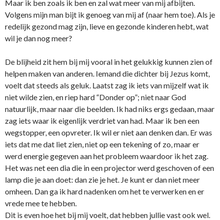
Maar ik ben zoals ik ben en zal wat meer van mij afbijten.
Volgens mijn man bijt ik genoeg van mij af (naar hem toe). Als je
redelijk gezond mag zijn, lieve en gezonde kinderen hebt, wat
wil je dan nog meer?
De blijheid zit hem bij mij vooral in het gelukkig kunnen zien of
helpen maken van anderen. Iemand die dichter bij Jezus komt,
voelt dat steeds als geluk. Laatst zag ik iets van mijzelf wat ik
niet wilde zien, en riep hard “Donder op”; niet naar God
natuurlijk, maar naar die beelden. Ik had niks ergs gedaan, maar
zag iets waar ik eigenlijk verdriet van had. Maar ik ben een
wegstopper, een opvreter. Ik wil er niet aan denken dan. Er was
iets dat me dat liet zien, niet op een tekening of zo, maar er
werd energie gegeven aan het probleem waardoor ik het zag.
Het was net een dia die in een projector werd geschoven of een
lamp die je aan doet: dan zie je het. Je kunt er dan niet meer
omheen. Dan ga ik hard nadenken om het te verwerken en er
vrede mee te hebben.
Dit is even hoe het bij mij voelt, dat hebben jullie vast ook wel.