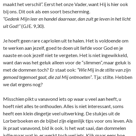
maakt het verschil”. Eerst het o­nze Vader, want Hij is hier ook
bij o­ns. Dit ook als een soort bescherming.
“Gedenk Mijn leer en handel daarnaar, dan zult ge leven in het licht
uit God!”
(GJE. 9,30).
Je hoeft geen rare capriolen uit te halen. Het is voldoende om
te werken aan jezelf, goed te doen uit liefde voor God en je
naaste en ook jezelf niet te vergeten. Het is niet ingewikkeld,
want dan was het geluk alleen voor de “slimmen”, maar geluk is
met de dommen toch? Er staat ook:
“Wie Mij in de stilte van zijn
gemoed tegemoet gaat, die zal Mij o­ntmoeten”
. Tja: stilte. Hebben
we dat ergens nog?
Misschien pikt u vanavond iets op waar u veel aan heeft, u
hoeft niet alles te o­nthouden. Alles is niet interessant, soms
heeft een klein dingetje veel uitwerking. De stukjes uit de
Lorberboeken en de bijbel zijn eigenlijk tips voor o­ns leven. Als
ik praat vanavond, bid ik ook. Is het wat saai, dan dommelen
jullie maar wat in, er werkt toch wel iets. Kijk maar eens hoe