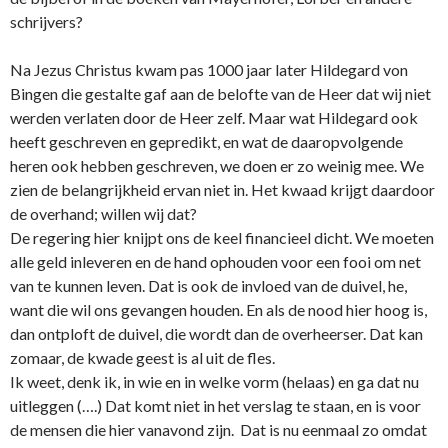
schrijvers?
Na Jezus Christus kwam pas 1000 jaar later Hildegard von
Bingen die gestalte gaf aan de belofte van de Heer dat wij niet
werden verlaten door de Heer zelf. Maar wat Hildegard ook
heeft geschreven en gepredikt, en wat de daaropvolgende
heren ook hebben geschreven, we doen er zo weinig mee. We
zien de belangrijkheid ervan niet in. Het kwaad krijgt daardoor
de overhand; willen wij dat?
De regering hier knijpt o­ns de keel financieel dicht. We moeten
alle geld inleveren en de hand ophouden voor een fooi om net
van te kunnen leven. Dat is ook de invloed van de duivel, he,
want die wil o­ns gevangen houden. En als de nood hier hoog is,
dan o­ntploft de duivel, die wordt dan de overheerser. Dat kan
zomaar, de kwade geest is al uit de fles.
Ik weet, denk ik, in wie en in welke vorm (helaas) en ga dat nu
uitleggen (….) Dat komt niet in het verslag te staan, en is voor
de mensen die hier vanavond zijn. Dat is nu eenmaal zo omdat