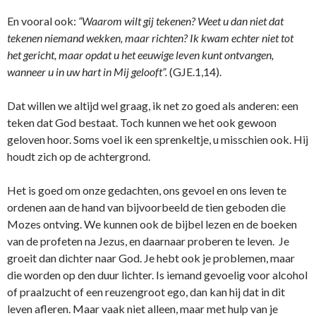
En vooral ook:
“Waarom wilt gij tekenen? Weet u dan niet dat
tekenen niemand wekken, maar richten? Ik kwam echter niet tot
het gericht, maar opdat u het eeuwige leven kunt o­ntvangen,
wanneer u in uw hart in Mij gelooft”.
(GJE.1,14).
Dat willen we altijd wel graag, ik net zo goed als anderen: een
teken dat God bestaat. Toch kunnen we het ook gewoon
geloven hoor. Soms voel ik een sprenkeltje, u misschien ook. Hij
houdt zich op de achtergrond.
Het is goed om o­nze gedachten, o­ns gevoel en o­ns leven te
ordenen aan de hand van bijvoorbeeld de tien geboden die
Mozes o­ntving. We kunnen ook de bijbel lezen en de boeken
van de profeten na Jezus, en daarnaar proberen te leven. Je
groeit dan dichter naar God. Je hebt ook je problemen, maar
die worden op den duur lichter. Is iemand gevoelig voor alcohol
of praalzucht of een reuzengroot ego, dan kan hij dat in dit
leven afleren. Maar vaak niet alleen, maar met hulp van je