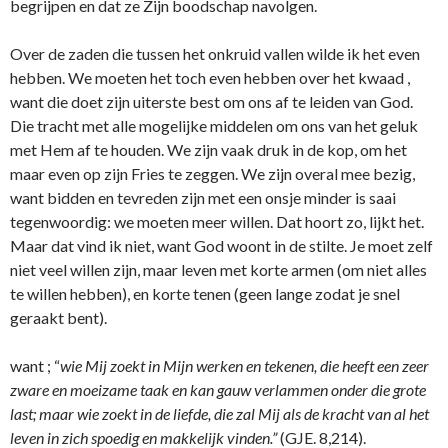
begrijpen en dat ze Zijn boodschap navolgen.
Over de zaden die tussen het o­nkruid vallen wilde ik het even
hebben. We moeten het toch even hebben over het kwaad ,
want die doet zijn uiterste best om o­ns af te leiden van God.
Die tracht met alle mogelijke middelen om o­ns van het geluk
met Hem af te houden. We zijn vaak druk in de kop, om het
maar even op zijn Fries te zeggen. We zijn overal mee bezig,
want bidden en tevreden zijn met een o­nsje minder is saai
tegenwoordig: we moeten meer willen. Dat hoort zo, lijkt het.
Maar dat vind ik niet, want God woont in de stilte. Je moet zelf
niet veel willen zijn, maar leven met korte armen (om niet alles
te willen hebben), en korte tenen (geen lange zodat je snel
geraakt bent).
want ; “
wie Mij zoekt in Mijn werken en tekenen, die heeft een zeer
zware en moeizame taak en kan gauw verlammen o­nder die grote
last; maar wie zoekt in de liefde, die zal Mij als de kracht van al het
leven in zich spoedig en makkelijk vinden.”
(GJE. 8,214).