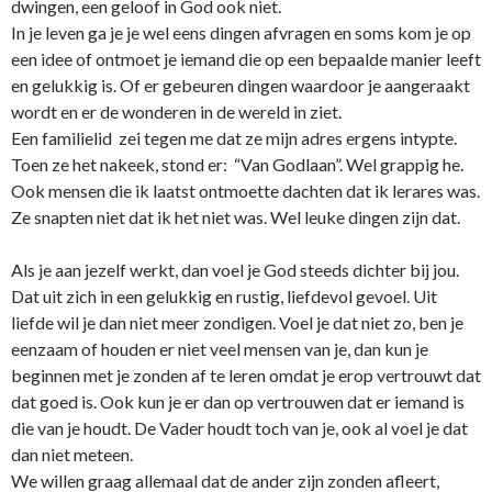
dwingen, een geloof in God ook niet.
In je leven ga je je wel eens dingen afvragen en soms kom je op
een idee of o­ntmoet je iemand die op een bepaalde manier leeft
en gelukkig is. Of er gebeuren dingen waardoor je aangeraakt
wordt en er de wonderen in de wereld in ziet.
Een familielid zei tegen me dat ze mijn adres ergens intypte.
Toen ze het nakeek, stond er: “Van Godlaan”. Wel grappig he.
Ook mensen die ik laatst o­ntmoette dachten dat ik lerares was.
Ze snapten niet dat ik het niet was. Wel leuke dingen zijn dat.
Als je aan jezelf werkt, dan voel je God steeds dichter bij jou.
Dat uit zich in een gelukkig en rustig, liefdevol gevoel. Uit
liefde wil je dan niet meer zondigen. Voel je dat niet zo, ben je
eenzaam of houden er niet veel mensen van je, dan kun je
beginnen met je zonden af te leren omdat je erop vertrouwt dat
dat goed is. Ook kun je er dan op vertrouwen dat er iemand is
die van je houdt. De Vader houdt toch van je, ook al voel je dat
dan niet meteen.
We willen graag allemaal dat de ander zijn zonden afleert,