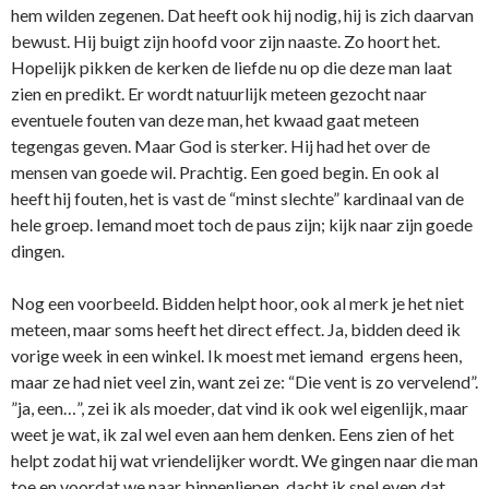
hem wilden zegenen. Dat heeft ook hij nodig, hij is zich daarvan
bewust. Hij buigt zijn hoofd voor zijn naaste. Zo hoort het.
Hopelijk pikken de kerken de liefde nu op die deze man laat
zien en predikt. Er wordt natuurlijk meteen gezocht naar
eventuele fouten van deze man, het kwaad gaat meteen
tegengas geven. Maar God is sterker. Hij had het over de
mensen van goede wil. Prachtig. Een goed begin. En ook al
heeft hij fouten, het is vast de “minst slechte” kardinaal van de
hele groep. Iemand moet toch de paus zijn; kijk naar zijn goede
dingen.
Nog een voorbeeld. Bidden helpt hoor, ook al merk je het niet
meteen, maar soms heeft het direct effect. Ja, bidden deed ik
vorige week in een winkel. Ik moest met iemand ergens heen,
maar ze had niet veel zin, want zei ze: “Die vent is zo vervelend”.
”ja, een…”, zei ik als moeder, dat vind ik ook wel eigenlijk, maar
weet je wat, ik zal wel even aan hem denken. Eens zien of het
helpt zodat hij wat vriendelijker wordt. We gingen naar die man
toe en voordat we naar binnenliepen, dacht ik snel even dat