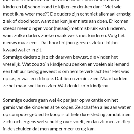
kinderen bij school rond te kijken en denken dan: ”Met wie
moet ik
nu
weer mee?”. De ouders zijn echt niet allemaal ernstig
ziek of dood hoor, want dan kun je er niets aan doen. Er komen
steeds meer dingen voor (helaas) met misbruik van kinderen,
want zulke daders zoeken vaak werk met kinderen. Volg het
nieuws maar eens. Dat hoort bij hun geestesziekte, bij het
kwaad wat er in zit.
Sommige daders zijn zich daarvan bewust, die vinden het
vreselijk. Wat zou zo`n kindje nou denken en voelen als iemand
een half uur bezig geweest is om hem te verkrachten? Het was
op t.v., er was een filmpje. Dat lieten ze niet zien. Maar hadden
ze het maar wel laten zien. Wat denkt zo`n kindje nu…
Sommige ouders gaan wel 4x per jaar op vakantie om het
gemis van die kinderen af te kopen. Ze schaffen alles aan wat er
op computergebied te koop is of hele dure kleding, omdat men
zich toch ergens wel schuldig over voelt, en dan zit men zo diep
in de schulden dat men amper meer terug kan.