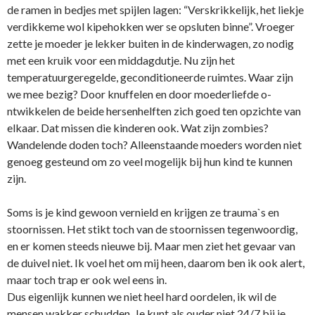
de ramen in bedjes met spijlen lagen: “Verskrikkelijk, het liekje
verdikkeme wol kipehokken wer se opsluten binne”. Vroeger
zette je moeder je lekker buiten in de kinderwagen, zo nodig
met een kruik voor een middagdutje. Nu zijn het
temperatuurgeregelde, geconditioneerde ruimtes. Waar zijn
we mee bezig? Door knuffelen en door moederliefde o­
ntwikkelen de beide hersenhelften zich goed ten opzichte van
elkaar. Dat missen die kinderen ook. Wat zijn zombies?
Wandelende doden toch? Alleenstaande moeders worden niet
genoeg gesteund om zo veel mogelijk bij hun kind te kunnen
zijn.
Soms is je kind gewoon vernield en krijgen ze trauma`s en
stoornissen. Het stikt toch van de stoornissen tegenwoordig,
en er komen steeds nieuwe bij. Maar men ziet het gevaar van
de duivel niet. Ik voel het om mij heen, daarom ben ik ook alert,
maar toch trap er ook wel eens in.
Dus eigenlijk kunnen we niet heel hard oordelen, ik wil de
mensen wakker schudden. Je kunt als ouder niet 24/7 bij je