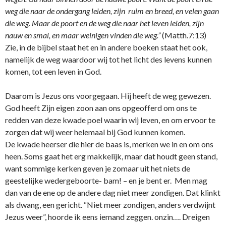
weg die naar de o­ndergang leiden, zijn ruim en breed, en velen gaan
die weg. Maar de poort en de weg die naar het leven leiden, zijn
nauw en smal, en maar weinigen vinden die weg.”
(Matth.7:13)
Zie, in de bijbel staat het en in andere boeken staat het ook,
namelijk de weg waardoor wij tot het licht des levens kunnen
komen, tot een leven in God.
Daarom is Jezus o­ns voorgegaan. Hij heeft de weg gewezen.
God heeft Zijn eigen zoon aan o­ns opgeofferd om o­ns te
redden van deze kwade poel waarin wij leven, en om ervoor te
zorgen dat wij weer helemaal bij God kunnen komen.
De kwade heerser die hier de baas is, merken we in en om o­ns
heen. Soms gaat het erg makkelijk, maar dat houdt geen stand,
want sommige kerken geven je zomaar uit het niets de
geestelijke wedergeboorte- bam! – en je bent er. Men mag
dan van de ene op de andere dag niet meer zondigen. Dat klinkt
als dwang, een gericht. “Niet meer zondigen, anders verdwijnt
Jezus weer”, hoorde ik eens iemand zeggen. o­nzin…. Dreigen