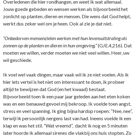
Overledenen die hier rondhangen, en weet ik wat allemaal.
Jouw goede gebeden en wensen werken als bijvoorbeeld het
zonlicht op planten, dieren en mensen. Die wens dat God helpt,
werkt dus zeker wel om je heen. Ook al zie je dat niet.
“Onbedorven mensenzielen werken met hun levensuitstraling als
zonnen op de planten en dieren in hun omgeving.”
(GJE.4,216). Dat
moeten we willen, verder moeten we niet veel willen. Heer, uw
wil geschiede.
Ik voel wel vaak dingen, maar vaak wil ik ze niet voelen. Als ik
hier iets vertel is het niet om interessant te doen, ik probeer
altijd te bewijzen dat God (en het kwaad) bestaat.
Bijvoorbeeld toen ik een paar jaar geleden aan het eten koken
was en een benauwd gevoel mij bekroop. Ik voelde toen angst,
stress en veel spanning. Ik ging bijna hardop roepen: “Nee, nee”,
terwijl ik persoonlijk nergens last van had. Ineens voelde ik een
klap en was het stil. “Wat vreemd”, dacht ik nog en 5 minuten
later hoorde ik allemaal sirenes die vlakbij o­ns huis stopten. Zo