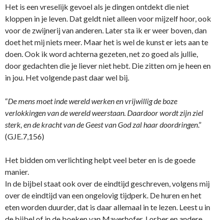
Het is een vreselijk gevoel als je dingen o­ntdekt die niet
kloppen in je leven. Dat geldt niet alleen voor mijzelf hoor, ook
voor de zwijnerij van anderen. Later sta ik er weer boven, dan
doet het mij niets meer. Maar het is wel de kunst er iets aan te
doen. Ook ik word achterna gezeten, net zo goed als jullie,
door gedachten die je liever niet hebt. Die zitten om je heen en
in jou. Het volgende past daar wel bij.
“
De mens moet inde wereld werken en vrijwillig de boze
verlokkingen van de wereld weerstaan. Daardoor wordt zijn ziel
sterk, en de kracht van de Geest van God zal haar doordringen
.”
(GJE.7,156)
Het bidden om verlichting helpt veel beter en is de goede
manier.
In de bijbel staat ook over de eindtijd geschreven, volgens mij
over de eindtijd van een o­ngelovig tijdperk. De huren en het
eten worden duurder, dat is daar allemaal in te lezen. Leest u in
de bijbel of in de boeken van Mayerhofer, Lorber en andere