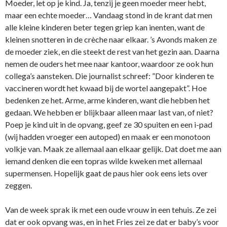
Moeder, let op je kind. Ja, tenzij je geen moeder meer hebt,
maar een echte moeder… Vandaag stond in de krant dat men
alle kleine kinderen beter tegen griep kan inenten, want de
kleinen snotteren in de crèche naar elkaar. ’s Avonds maken ze
de moeder ziek, en die steekt de rest van het gezin aan. Daarna
nemen de ouders het mee naar kantoor, waardoor ze ook hun
collega’s aansteken. Die journalist schreef: ”Door kinderen te
vaccineren wordt het kwaad bij de wortel aangepakt”. Hoe
bedenken ze het. Arme, arme kinderen, want die hebben het
gedaan. We hebben er blijkbaar alleen maar last van, of niet?
Poep je kind uit in de opvang, geef ze 30 spuiten en een i-pad
(wij hadden vroeger een autoped) en maak er een monotoon
volkje van. Maak ze allemaal aan elkaar gelijk. Dat doet me aan
iemand denken die een topras wilde kweken met allemaal
supermensen. Hopelijk gaat de paus hier ook eens iets over
zeggen.
Van de week sprak ik met een oude vrouw in een tehuis. Ze zei
dat er ook opvang was, en in het Fries zei ze dat er baby’s voor