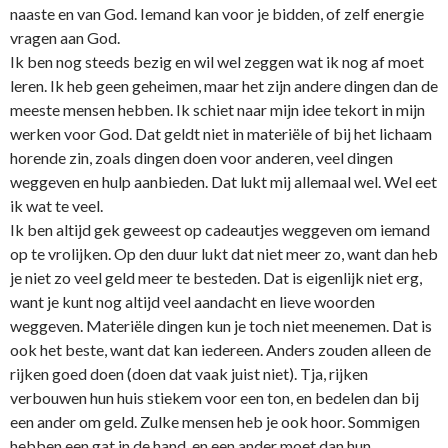
naaste en van God. Iemand kan voor je bidden, of zelf energie
vragen aan God.
Ik ben nog steeds bezig en wil wel zeggen wat ik nog af moet
leren. Ik heb geen geheimen, maar het zijn andere dingen dan de
meeste mensen hebben. Ik schiet naar mijn idee tekort in mijn
werken voor God. Dat geldt niet in materiële of bij het lichaam
horende zin, zoals dingen doen voor anderen, veel dingen
weggeven en hulp aanbieden. Dat lukt mij allemaal wel. Wel eet
ik wat te veel.
Ik ben altijd gek geweest op cadeautjes weggeven om iemand
op te vrolijken. Op den duur lukt dat niet meer zo, want dan heb
je niet zo veel geld meer te besteden. Dat is eigenlijk niet erg,
want je kunt nog altijd veel aandacht en lieve woorden
weggeven. Materiële dingen kun je toch niet meenemen. Dat is
ook het beste, want dat kan iedereen. Anders zouden alleen de
rijken goed doen (doen dat vaak juist niet). Tja, rijken
verbouwen hun huis stiekem voor een ton, en bedelen dan bij
een ander om geld. Zulke mensen heb je ook hoor. Sommigen
hebben een gat in de hand, en een ander moet dan hun