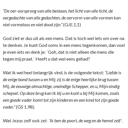
“De oer-oorsprong van alle bestaan, het licht van alle licht, de
oergedachte van alle gedachten, de oervorm van alle vormen kan
niet vormeloos en niet dood zijn.”
(GJE.1,1)
God ziet er dus uit als een mens. Dat is toch wel iets om over na
te denken. Je kunt God soms in een mens tegenkomen, dan voel
je even iets en denk je: ´Goh, dat is niet alleen die mens die
tegen mij praat.` Heeft u dat wel eens gehad?
Wat ik wel heel belangrijk vind, is de volgende tekst:
“Liefde is
de enige band tussen u en Mij; zij is de enige heerlijke brug tussen
Mij, de eeuwige almachtige, o­neindige Schepper, en u, Mijn eindig
schepsel. Op deze brug kan Ik bij u en kunt u bij Mij komen, zoals
een goede vader komt tot zijn kinderen en een kind tot zijn goede
vader.”
(GS 1,98).
Wat Jezus zelf ook zei:
´Ik ben de poort, de weg en de hemel zelf´.