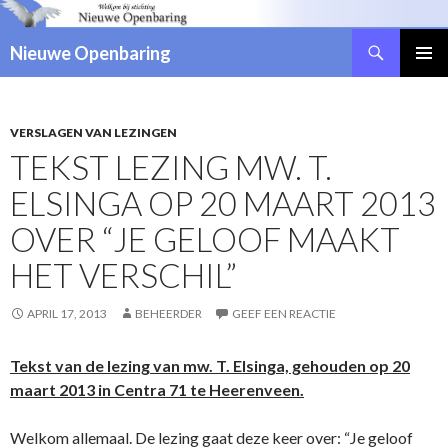
Zoeken
Nieuwe Openbaring
NAAR
DE
INHOUD
SPRINGEN
VERSLAGEN VAN LEZINGEN
TEKST LEZING MW. T.
ELSINGA OP 20 MAART 2013
OVER “JE GELOOF MAAKT
HET VERSCHIL”
APRIL 17, 2013
BEHEERDER
GEEF EEN REACTIE
Tekst van de lezing van mw. T. Elsinga, gehouden op 20
maart 2013 in Centra 71 te Heerenveen.
Welkom allemaal. De lezing gaat deze keer over: “Je geloof