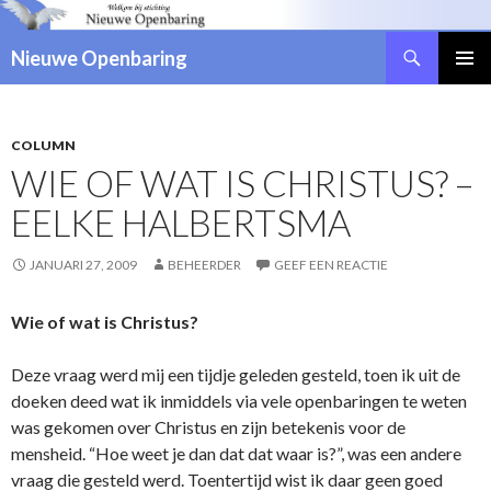
Zoeken
Nieuwe Openbaring
NAAR
DE
INHOUD
SPRINGEN
COLUMN
WIE OF WAT IS CHRISTUS? –
EELKE HALBERTSMA
JANUARI 27, 2009
BEHEERDER
GEEF EEN REACTIE
Wie of wat is Christus?
Deze vraag werd mij een tijdje geleden gesteld, toen ik uit de
doeken deed wat ik inmiddels via vele openbaringen te weten
was gekomen over Christus en zijn betekenis voor de
mensheid. “Hoe weet je dan dat dat waar is?”, was een andere
vraag die gesteld werd. Toentertijd wist ik daar geen goed