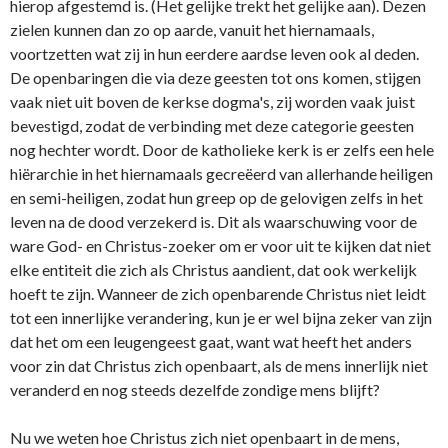
hierop afgestemd is. (Het gelijke trekt het gelijke aan). Dezen
zielen kunnen dan zo op aarde, vanuit het hiernamaals,
voortzetten wat zij in hun eerdere aardse leven ook al deden.
De openbaringen die via deze geesten tot o­ns komen, stijgen
vaak niet uit boven de kerkse dogma's, zij worden vaak juist
bevestigd, zodat de verbinding met deze categorie geesten
nog hechter wordt. Door de katholieke kerk is er zelfs een hele
hiërarchie in het hiernamaals gecreëerd van allerhande heiligen
en semi-heiligen, zodat hun greep op de gelovigen zelfs in het
leven na de dood verzekerd is. Dit als waarschuwing voor de
ware God- en Christus-zoeker om er voor uit te kijken dat niet
elke entiteit die zich als Christus aandient, dat ook werkelijk
hoeft te zijn. Wanneer de zich openbarende Christus niet leidt
tot een innerlijke verandering, kun je er wel bijna zeker van zijn
dat het om een leugengeest gaat, want wat heeft het anders
voor zin dat Christus zich openbaart, als de mens innerlijk niet
veranderd en nog steeds dezelfde zondige mens blijft?
Nu we weten hoe Christus zich niet openbaart in de mens,