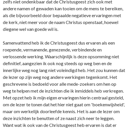
zelfs niet o­ndenkbaar dat de Christusgeest zich ook met
andere namen of gewaden kan tooien om de mens te bereiken,
als die bijvoorbeeld door bepaalde negatieve ervaringen met
de kerk, niet meer voor de naam Christus openstaat, hoewel
diegene wel van goede wil is.
Samenvattend heb ik de Christusgeest dus ervaren als een
roepende, vermanende, genezende, verbindende en
verlossende werking. Waarschijnlijk is deze opsomming niet
definitief, aangezien ik ook nog steeds op weg ben en de
innerlijke weg nog lang niet voleindigd heb. Het zou kunnen dat
de lezer op zijn weg nog andere werkingen tegenkomt. Het
geschrevene is bedoeld voor alle mede-zoekers om hen op
weg te helpen met de inzichten die ik inmiddels heb verkregen.
Met opzet heb ik mijn eigen ervaringen hierin centraal gesteld,
om de lezer te tonen dat het hier niet gaat om 'boekenwijsheid',
maar om werkelijk doorleefde kennis. Het is aan de lezer om
deze inzichten te benutten of ze naast zich neer te leggen.
Want wat ik ook van de Christusgeest heb ervaren is dat er