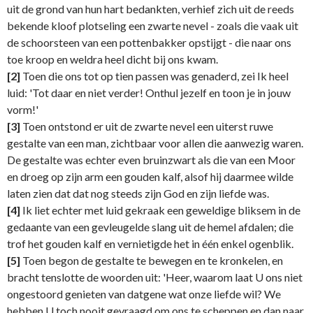
uit de grond van hun hart bedankten, verhief zich uit de reeds
bekende kloof plotseling een zwarte nevel - zoals die vaak uit
de schoorsteen van een pottenbakker opstijgt - die naar ons
toe kroop en weldra heel dicht bij ons kwam.
[2]
Toen die ons tot op tien passen was genaderd, zei Ik heel
luid: 'Tot daar en niet verder! Onthul jezelf en toon je in jouw
vorm!'
[3]
Toen ontstond er uit de zwarte nevel een uiterst ruwe
gestalte van een man, zichtbaar voor allen die aanwezig waren.
De gestalte was echter even bruinzwart als die van een Moor
en droeg op zijn arm een gouden kalf, alsof hij daarmee wilde
laten zien dat dat nog steeds zijn God en zijn liefde was.
[4]
Ik liet echter met luid gekraak een geweldige bliksem in de
gedaante van een gevleugelde slang uit de hemel afdalen; die
trof het gouden kalf en vernietigde het in één enkel ogenblik.
[5]
Toen begon de gestalte te bewegen en te kronkelen, en
bracht tenslotte de woorden uit: 'Heer, waarom laat U ons niet
ongestoord genieten van datgene wat onze liefde wil? We
hebben U toch nooit gevraagd om ons te scheppen en dan naar