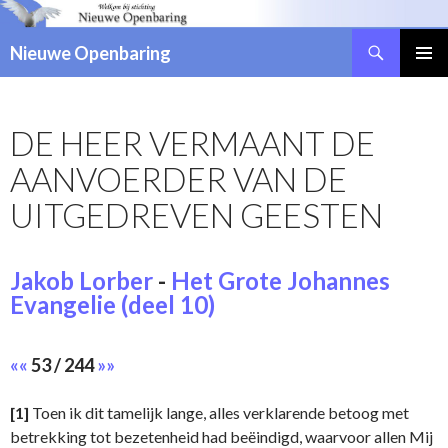
Zoeken
Nieuwe Openbaring
NAAR
DE
INHOUD
DE HEER VERMAANT DE
SPRINGEN
AANVOERDER VAN DE
UITGEDREVEN GEESTEN
Jakob Lorber
-
Het Grote Johannes
Evangelie (deel 10)
««
53 / 244
»»
[1]
Toen ik dit tamelijk lange, alles verklarende betoog met
betrekking tot bezetenheid had beëindigd, waarvoor allen Mij