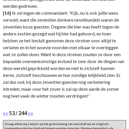
werden gedreven.
[16]
Ik zei tegen de commandant: 'Kijk, nu is ook jullie wens
vervuld; want die zeventien donkere nevelbundels waren de
zeventien boze geesten. Degene die hier was heeft tegen de
andere zestien gezegd wat hij hier had gehoord, en toen
hebben ze het besluit genomen deze streken voor altijd te
verlaten en in het woeste noorden met elkaar te overleggen
wat ze zullen doen. Want in deze streken zouden ze door een
bepaalde overeenkomstige invloed te zeer door de dingen van
deze wereld geprikkeld worden en niet in zichzelf kunnen
keren, zichzelf beschouwen en hun zondige lelijkheid zien. Er
zal dus ook bij deze zeventien geesten nog verbetering
intreden; maar voor het zover is zal op deze aarde de zomer
nog heel vaak de winter moeten verdringen!'
««
53 / 244
»»
Graag willen wij u wijzen op het grote belang van aanschaf van de originele
boekwerken die hier digitaal kunnen worden ingezien. Hiermee bevordert u de