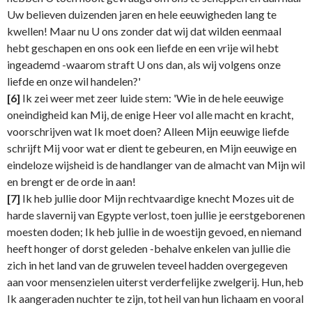
Uw believen duizenden jaren en hele eeuwigheden lang te
kwellen! Maar nu U ons zonder dat wij dat wilden eenmaal
hebt geschapen en ons ook een liefde en een vrije wil hebt
ingeademd -waarom straft U ons dan, als wij volgens onze
liefde en onze wil handelen?'
[6]
Ik zei weer met zeer luide stem: 'Wie in de hele eeuwige
oneindigheid kan Mij, de enige Heer vol alle macht en kracht,
voorschrijven wat Ik moet doen? Alleen Mijn eeuwige liefde
schrijft Mij voor wat er dient te gebeuren, en Mijn eeuwige en
eindeloze wijsheid is de handlanger van de almacht van Mijn wil
en brengt er de orde in aan!
[7]
Ik heb jullie door Mijn rechtvaardige knecht Mozes uit de
harde slavernij van Egypte verlost, toen jullie je eerstgeborenen
moesten doden; Ik heb jullie in de woestijn gevoed, en niemand
heeft honger of dorst geleden -behalve enkelen van jullie die
zich in het land van de gruwelen teveel hadden overgegeven
aan voor mensenzielen uiterst verderfelijke zwelgerij. Hun, heb
Ik aangeraden nuchter te zijn, tot heil van hun lichaam en vooral