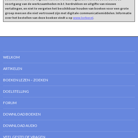
voortgang van de werkzaamheden m.b.t. herdrukken en uitgifte van nieuwe
vertalingen, en niet te vergeten het beschikbaar houden van boeken voor een grote
groep mensen die niet vertrouwd zijn met digitale communicatiemiddelen. Informatie
over het bestellen van deze boeken vindt u op
www.lorber.nl
.
WELKOM
ARTIKELEN
BOEKEN LEZEN – ZOEKEN
DOELSTELLING
FORUM
DOWNLOAD BOEKEN
DOWNLOAD AUDIO
VEEL GESTELDE VRAGEN