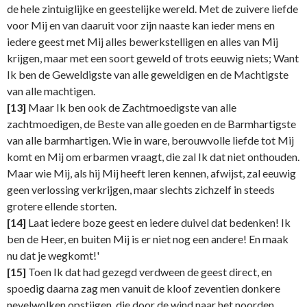
de hele zintuiglijke en geestelijke wereld. Met de zuivere liefde
voor Mij en van daaruit voor zijn naaste kan ieder mens en
iedere geest met Mij alles bewerkstelligen en alles van Mij
krijgen, maar met een soort geweld of trots eeuwig niets; Want
Ik ben de Geweldigste van alle geweldigen en de Machtigste
van alle machtigen.
[13]
Maar Ik ben ook de Zachtmoedigste van alle
zachtmoedigen, de Beste van alle goeden en de Barmhartigste
van alle barmhartigen. Wie in ware, berouwvolle liefde tot Mij
komt en Mij om erbarmen vraagt, die zal Ik dat niet onthouden.
Maar wie Mij, als hij Mij heeft leren kennen, afwijst, zal eeuwig
geen verlossing verkrijgen, maar slechts zichzelf in steeds
grotere ellende storten.
[14]
Laat iedere boze geest en iedere duivel dat bedenken! Ik
ben de Heer, en buiten Mij is er niet nog een andere! En maak
nu dat je wegkomt!'
[15]
Toen Ik dat had gezegd verdween de geest direct, en
spoedig daarna zag men vanuit de kloof zeventien donkere
nevelwolken opstijgen, die door de wind naar het noorden