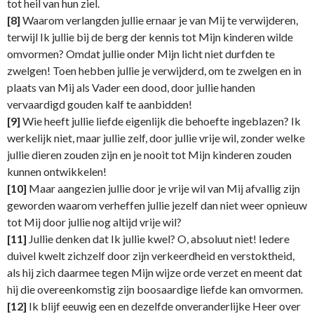
tot heil van hun ziel.
[8]
Waarom verlangden jullie ernaar je van Mij te verwijderen,
terwijl Ik jullie bij de berg der kennis tot Mijn kinderen wilde
omvormen? Omdat jullie onder Mijn licht niet durfden te
zwelgen! Toen hebben jullie je verwijderd, om te zwelgen en in
plaats van Mij als Vader een dood, door jullie handen
vervaardigd gouden kalf te aanbidden!
[9]
Wie heeft jullie liefde eigenlijk die behoefte ingeblazen? Ik
werkelijk niet, maar jullie zelf, door jullie vrije wil, zonder welke
jullie dieren zouden zijn en je nooit tot Mijn kinderen zouden
kunnen ontwikkelen!
[10]
Maar aangezien jullie door je vrije wil van Mij afvallig zijn
geworden waarom verheffen jullie jezelf dan niet weer opnieuw
tot Mij door jullie nog altijd vrije wil?
[11]
Jullie denken dat Ik jullie kwel? O, absoluut niet! Iedere
duivel kwelt zichzelf door zijn verkeerdheid en verstoktheid,
als hij zich daarmee tegen Mijn wijze orde verzet en meent dat
hij die overeenkomstig zijn boosaardige liefde kan omvormen.
[12]
Ik blijf eeuwig een en dezelfde onveranderlijke Heer over