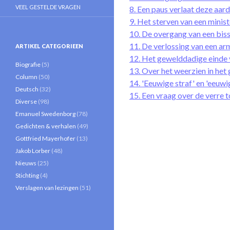
VEEL GESTELDE VRAGEN
8. Een paus verlaat deze aar
9. Het sterven van een minist
10. De overgang van een bis
11. De verlossing van een a
ARTIKEL CATEGORIEEN
12. Het gewelddadige einde v
Biografie
(5)
13. Over het weerzien in het
Column
(50)
14. 'Eeuwige straf' en 'eeuw
Deutsch
(32)
15. Een vraag over de verre
Diverse
(98)
Emanuel Swedenborg
(78)
Gedichten & verhalen
(49)
Gottfried Mayerhofer
(13)
Jakob Lorber
(48)
Nieuws
(25)
Stichting
(4)
Verslagen van lezingen
(51)