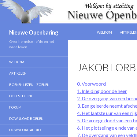
NAAR DE INHOUD SPRIN
Zoeken
Nieuwe Openbaring
WELKOM
ARTIKELE
Over hemelse liefde en het
ware leven
WELKOM
JAKOB LORB
ARTIKELEN
0. Voorwoord
BOEKEN LEZEN – ZOEKEN
1. Inleiding door de heer
DOELSTELLING
2. De overgang van een ber
3. Een geleerde neemt afsch
FORUM
4. Het laatste uur van een ri
DOWNLOAD BOEKEN
5. De vroege dood van een b
6. Het plotselinge einde van 
DOWNLOAD AUDIO
7. De overgang van een veld