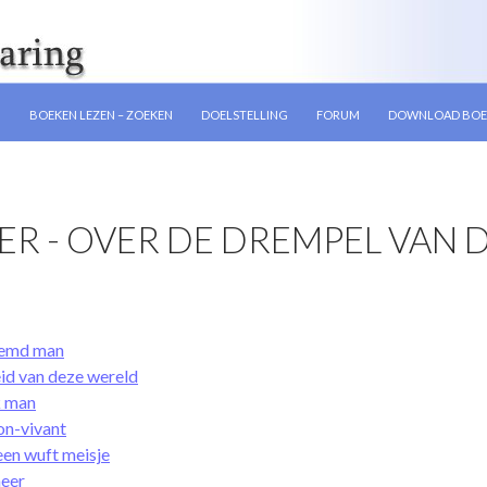
GEN
N
BOEKEN LEZEN – ZOEKEN
DOELSTELLING
FORUM
DOWNLOAD BOE
ER
- OVER DE DREMPEL VAN
oemd man
eid van deze wereld
jk man
on-vivant
een wuft meisje
heer