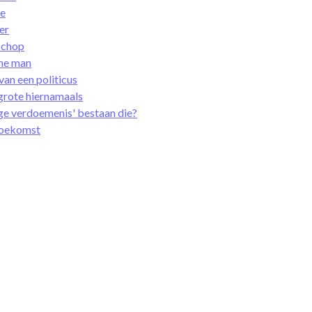
de
er
schop
rme man
an een politicus
 grote hiernamaals
ige verdoemenis' ­bestaan die?
 toekomst