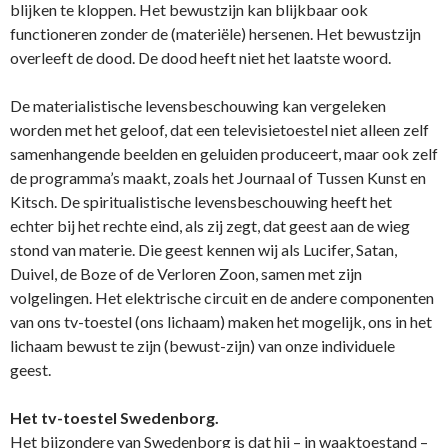
blijken te kloppen. Het bewustzijn kan blijkbaar ook
functioneren zonder de (materiële) hersenen. Het bewustzijn
overleeft de dood. De dood heeft niet het laatste woord.
De materialistische levensbeschouwing kan vergeleken
worden met het geloof, dat een televisietoestel niet alleen zelf
samenhangende beelden en geluiden produceert, maar ook zelf
de programma’s maakt, zoals het Journaal of Tussen Kunst en
Kitsch. De spiritualistische levensbeschouwing heeft het
echter bij het rechte eind, als zij zegt, dat geest aan de wieg
stond van materie. Die geest kennen wij als Lucifer, Satan,
Duivel, de Boze of de Verloren Zoon, samen met zijn
volgelingen. Het elektrische circuit en de andere componenten
van o­ns tv-toestel (ons lichaam) maken het mogelijk, o­ns in het
lichaam bewust te zijn (bewust-zijn) van o­nze individuele
geest.
Het tv-toestel Swedenborg.
Het bijzondere van Swedenborg is dat hij – in waaktoestand –