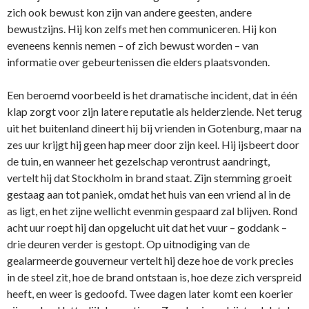
zich ook bewust kon zijn van andere geesten, andere
bewustzijns. Hij kon zelfs met hen communiceren. Hij kon
eveneens kennis nemen – of zich bewust worden – van
informatie over gebeurtenissen die elders plaatsvonden.
Een beroemd voorbeeld is het dramatische incident, dat in één
klap zorgt voor zijn latere reputatie als helderziende. Net terug
uit het buitenland dineert hij bij vrienden in Gotenburg, maar na
zes uur krijgt hij geen hap meer door zijn keel. Hij ijsbeert door
de tuin, en wanneer het gezelschap verontrust aandringt,
vertelt hij dat Stockholm in brand staat. Zijn stemming groeit
gestaag aan tot paniek, omdat het huis van een vriend al in de
as ligt, en het zijne wellicht evenmin gespaard zal blijven. Rond
acht uur roept hij dan opgelucht uit dat het vuur – goddank –
drie deuren verder is gestopt. Op uitnodiging van de
gealarmeerde gouverneur vertelt hij deze hoe de vork precies
in de steel zit, hoe de brand o­ntstaan is, hoe deze zich verspreid
heeft, en weer is gedoofd. Twee dagen later komt een koerier