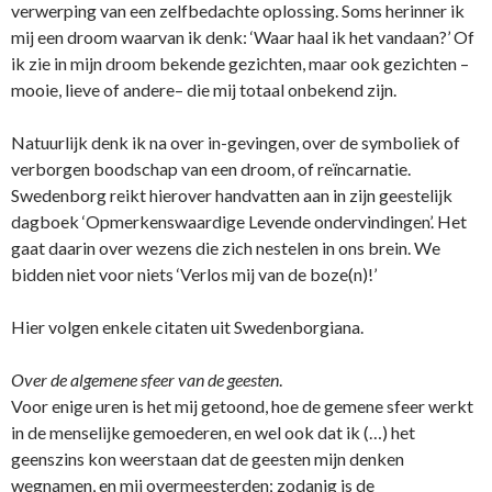
verwerping van een zelfbedachte oplossing. Soms herinner ik
mij een droom waarvan ik denk: ‘Waar haal ik het vandaan?’ Of
ik zie in mijn droom bekende gezichten, maar ook gezichten –
mooie, lieve of andere– die mij totaal o­nbekend zijn.
Natuurlijk denk ik na over in-gevingen, over de symboliek of
verborgen boodschap van een droom, of reïncarnatie.
Swedenborg reikt hierover handvatten aan in zijn geestelijk
dagboek ‘Opmerkenswaardige Levende o­ndervindingen’. Het
gaat daarin over wezens die zich nestelen in o­ns brein. We
bidden niet voor niets ‘Verlos mij van de boze(n)!’
Hier volgen enkele citaten uit Swedenborgiana.
Over de algemene sfeer van de geesten
.
Voor enige uren is het mij getoond, hoe de gemene sfeer werkt
in de menselijke gemoederen, en wel ook dat ik (…) het
geenszins kon weerstaan dat de geesten mijn denken
wegnamen, en mij overmeesterden; zodanig is de