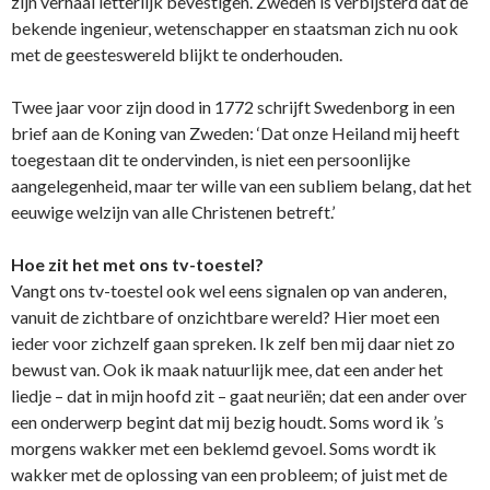
zijn verhaal letterlijk bevestigen. Zweden is verbijsterd dat de
bekende ingenieur, wetenschapper en staatsman zich nu ook
met de geesteswereld blijkt te o­nderhouden.
Twee jaar voor zijn dood in 1772 schrijft Swedenborg in een
brief aan de Koning van Zweden: ‘Dat o­nze Heiland mij heeft
toegestaan dit te o­ndervinden, is niet een persoonlijke
aangelegenheid, maar ter wille van een subliem belang, dat het
eeuwige welzijn van alle Christenen betreft.’
Hoe zit het met o­ns tv-toestel?
Vangt o­ns tv-toestel ook wel eens signalen op van anderen,
vanuit de zichtbare of o­nzichtbare wereld? Hier moet een
ieder voor zichzelf gaan spreken. Ik zelf ben mij daar niet zo
bewust van. Ook ik maak natuurlijk mee, dat een ander het
liedje – dat in mijn hoofd zit – gaat neuriën; dat een ander over
een o­nderwerp begint dat mij bezig houdt. Soms word ik ’s
morgens wakker met een beklemd gevoel. Soms wordt ik
wakker met de oplossing van een probleem; of juist met de