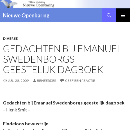
Zoeken
Nieuwe Openbaring
NAAR
DE
INHOUD
SPRINGEN
DIVERSE
GEDACHTEN BIJ EMANUEL
SWEDENBORGS
GEESTELIJK DAGBOEK
JULI 28, 2009
BEHEERDER
GEEF EEN REACTIE
Gedachten bij Emanuel Swedenborgs geestelijk dagboek
– Henk Smit –
Eindeloos bewustzijn.