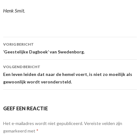
Henk Smit.
Berichtnavigatie
VORIG BERICHT
‘Geestelijke Dagboek’ van Swedenborg.
VOLGEND BERICHT
Een leven leiden dat naar de hemel voert, is niet zo moeilijk als
gewoonlijk wordt verondersteld.
GEEF EEN REACTIE
Het e-mailadres wordt niet gepubliceerd.
Vereiste velden zijn
gemarkeerd met
*