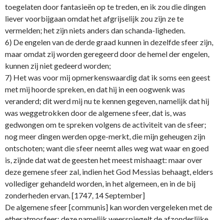
toegelaten door fantasieën op te treden, en ik zou die dingen
liever voorbijgaan omdat het afgrijselijk zou zijn ze te
vermelden; het zijn niets anders dan schanda-ligheden.
6) De engelen van de derde graad kunnen in dezelfde sfeer zijn,
maar omdat zij worden geregeerd door de hemel der engelen,
kunnen zij niet gedeerd worden;
7) Het was voor mij opmerkenswaardig dat ik soms een geest
met mij hoorde spreken, en dat hij in een oogwenk was
veranderd; dit werd mij nu te kennen gegeven, namelijk dat hij
was weggetrokken door de algemene sfeer, dat is, was
gedwongen om te spreken volgens de activiteit van de sfeer;
nog meer dingen werden opge-merkt, die mijn geheugen zijn
ontschoten; want die sfeer neemt alles weg wat waar en goed
is, zijnde dat wat de geesten het meest mishaagt: maar over
deze gemene sfeer zal, indien het God Messias behaagt, elders
vollediger gehandeld worden, in het algemeen, en in de bij
zonderheden ervan. [1747, 14 September]
De algemene sfeer [communis] kan worden vergeleken met de
etheratmosfeer; deze namelijk weerspiegelt de afzonderlijke