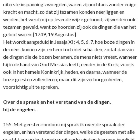
uiterste inspanning zwoegden, waren zij nochtans zonder enige
kracht en macht, zo dat zij tezamen konden neerliggen en
weiden; het werd mij op levende wijze getoond; zij werden ook
tezamen geweid, want zo hoorden zij ook de dingen die van het
geloof waren. [1749, 19 Augustus]
Het wordt aangeduid in Jesaja XI : 4, 5, 6, 7, hoe boze dingen in
de mens kunnen zijn, en hem toch niet scha-den, zodat dan van
de dingen die de bozen beramen, de mens niets vreest, wanneer
hij in de hand van God Messias leeft; eender in de Kerk; voorts
ook in het hemels Koninkrijk, heden, en daarna, wanneer de
boze geesten zullen leren; maar dit zijn verborgenheden,
voorzichtig uit te spreken.
Over de spraak en het verstand van de dingen,
bij de engelen.
155. Met geesten rondom mij sprak ik over de spraak der
engelen, en hun verstand der dingen, welke de geesten met alle
macht begeerden te weten; uit ondervinding hierover ingelicht,