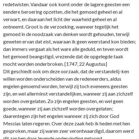
redetwisten. Vandaar ook komt onder de lagere geesten een
eendere beroering opzetten, die het gemoed geheel en al
verwart, en daaraan het licht der waarheid geheel en al
ontneemt. Groot is de verzoeking, wanneer tegelijk het
gemoed in de noodzaak van denken wordt gehouden, terwijl
geweten ervan dat eist, waaraan ik geen weerstand kon bieden;
dan immers vergaat als het ware alle geduld, en teven wordt
het gemoed beangstigd, vrezende dat de opgelegde taak
mocht worden onderbroken. [1747, 22 Augustus]
Dit geschiedt ook om deze oorzaak, dat de verstandelij-ken
willen worden onderscheiden van de redeneerders, aldus
engelen genoemd worden, terwijl zij toch eveneens geesten
zijn, en wel allerminst verstandelijken, wanneer zij aan zichzelf
worden overgelaten. Zo zijn engelen geesten, en wel geen
goede, wanneer zij aan zichzelf worden overgelaten;
daarentegen zijn het engelen wanneer zij zich door God
Messias laten regeren. Over deze zaak heb ik heden met hen
gesproken, maar zij waren zeer verontwaardigd, daarom werd
dit aan hen door levende ondervinding getoond.