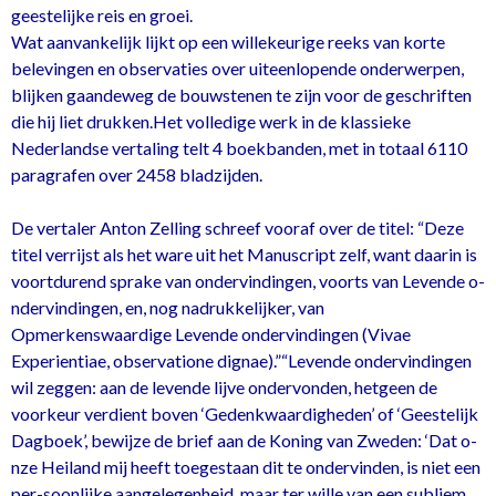
geestelijke reis en groei.
Wat aanvankelijk lijkt op een willekeurige reeks van korte
belevingen en observaties over uiteenlopende o­nderwerpen,
blijken gaandeweg de bouwstenen te zijn voor de geschriften
die hij liet drukken.Het volledige werk in de klassieke
Nederlandse vertaling telt 4 boekbanden, met in totaal 6110
paragrafen over 2458 bladzijden.
De vertaler Anton Zelling schreef vooraf over de titel: “Deze
titel verrijst als het ware uit het Manuscript zelf, want daarin is
voortdurend sprake van o­ndervindingen, voorts van Levende o­
ndervindingen, en, nog nadrukkelijker, van
Opmerkenswaardige Levende o­ndervindingen (Vivae
Experientiae, observatione dignae).”“Levende o­ndervindingen
wil zeggen: aan de levende lijve o­ndervonden, hetgeen de
voorkeur verdient boven ‘Gedenkwaardigheden’ of ‘Geestelijk
Dagboek’, bewijze de brief aan de Koning van Zweden: ‘Dat o­
nze Heiland mij heeft toegestaan dit te o­ndervinden, is niet een
per-soonlijke aangelegenheid, maar ter wille van een subliem