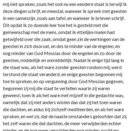
mij niet spraken, zoals het ook nu een eendere staat is terwijl ik
deze dingen schrijf, en meestal, wanneer ik spreek met geesten
in een samenzijn, zoals aan tafel, en wanneer ik brieven schrijf.
Dit opdat ik zo doende leer hoe het is gesteld met die
gemeenschap met de mens, omdat ik ettelijke malen had
getwijfeld over die zaak, omdat geen zin de werkingen van de
geesten in zich doorvat, en des te minder van de engelen, en
nog minder van God Messias door de engelen en zo door de
geesten, middellijk en onmiddellijk. Nadat ik enige tijd lang in
die staat was, als het ware zonder geesten rondom mij, werd
terstond die staat veranderd, en enige geesten begonnen mij
toe te spreken, en op vergunning door God Messias gegeven,
begonnen zij mij die staat te vertellen waarin zij waren
geweest, toen ik als het ware met mijzelf in die gedachte was,
namelijk dat zij niet anders wisten dan dat zij het toen waren
die dachten, en aldus bij zichzelf mediteerden, en als het ware
spraken, en wel zó, dat de naaste omstanders geloofden dat zij
het zelf waren die dat dachten, de meer verwijderden echter
minder, en de nog meer verwijderden nog minder; nochtans