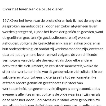
Over het leven van de brute dieren.
167. Over het leven van de brute dieren heb ik met de engelen
gesproken, namelijk dat zij door een zeker al-gemeen leven
worden geregeerd, zijnde het leven der geniën en geesten, want
de geniën en geesten zijn geclassificeerd, en zij worden
gehouden, volgens de geslachten en klassen, in hun orde, en in
hun onderordening; en omdat zij werkzaamheden zijn, ontstaat
daaruit het algemene leven, en wel volgens de verschillende
vermogens van de brute dieren, net als door elke andere
activiteit die zich uitstort, en een sfeer samenstelt, welke de
sfeer der werkzaamheid wordt genoemd, en zich uitstort in een
subtielere natuur tot een grote, ja zelfs tot een onmetelijke
afstand. Iedere genius en geest heeft zijn sfeer van
werkzaamheid, hetgeen met vele dingen is aangetoond, aldus
eveneens allen tezamen, volgens de orde waarin zij zijn; en als
deze orde niet door God Messias in stand werd gehouden, zo
zou al het vitale van de liefde op aarde vergaan, ja zelfs zou de