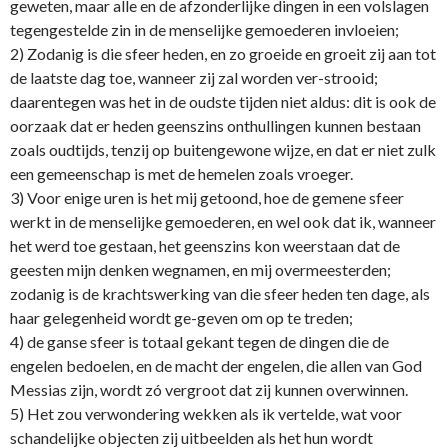
geweten, maar alle en de afzonderlijke dingen in een volslagen
tegengestelde zin in de menselijke gemoederen invloeien;
2) Zodanig is die sfeer heden, en zo groeide en groeit zij aan tot
de laatste dag toe, wanneer zij zal worden ver-strooid;
daarentegen was het in de oudste tijden niet aldus: dit is ook de
oorzaak dat er heden geenszins onthullingen kunnen bestaan
zoals oudtijds, tenzij op buitengewone wijze, en dat er niet zulk
een gemeenschap is met de hemelen zoals vroeger.
3) Voor enige uren is het mij getoond, hoe de gemene sfeer
werkt in de menselijke gemoederen, en wel ook dat ik, wanneer
het werd toe gestaan, het geenszins kon weerstaan dat de
geesten mijn denken wegnamen, en mij overmeesterden;
zodanig is de krachtswerking van die sfeer heden ten dage, als
haar gelegenheid wordt ge-geven om op te treden;
4) de ganse sfeer is totaal gekant tegen de dingen die de
engelen bedoelen, en de macht der engelen, die allen van God
Messias zijn, wordt zó vergroot dat zij kunnen overwinnen.
5) Het zou verwondering wekken als ik vertelde, wat voor
schandelijke objecten zij uitbeelden als het hun wordt