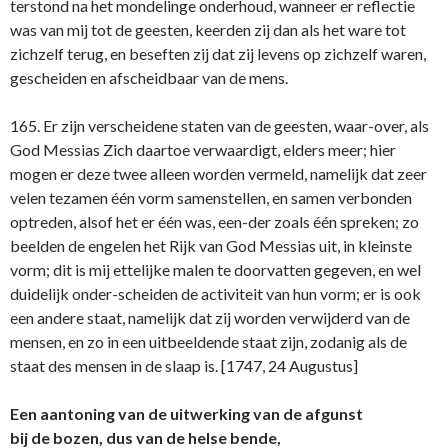
terstond na het mondelinge onderhoud, wanneer er reflectie
was van mij tot de geesten, keerden zij dan als het ware tot
zichzelf terug, en beseften zij dat zij levens op zichzelf waren,
gescheiden en afscheidbaar van de mens.
165. Er zijn verscheidene staten van de geesten, waar-over, als
God Messias Zich daartoe verwaardigt, elders meer; hier
mogen er deze twee alleen worden vermeld, namelijk dat zeer
velen tezamen één vorm samenstellen, en samen verbonden
optreden, alsof het er één was, een-der zoals één spreken; zo
beelden de engelen het Rijk van God Messias uit, in kleinste
vorm; dit is mij ettelijke malen te doorvatten gegeven, en wel
duidelijk onder-scheiden de activiteit van hun vorm; er is ook
een andere staat, namelijk dat zij worden verwijderd van de
mensen, en zo in een uitbeeldende staat zijn, zodanig als de
staat des mensen in de slaap is. [1747, 24 Augustus]
Een aantoning van de uitwerking van de afgunst
bij de bozen, dus van de helse bende,