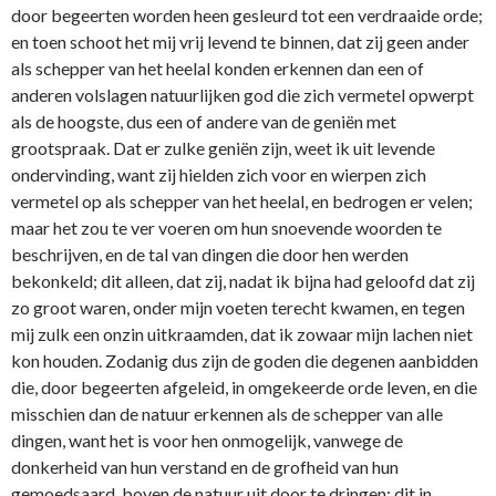
door begeerten worden heen gesleurd tot een verdraaide orde;
en toen schoot het mij vrij levend te binnen, dat zij geen ander
als schepper van het heelal konden erkennen dan een of
anderen volslagen natuurlijken god die zich vermetel opwerpt
als de hoogste, dus een of andere van de geniën met
grootspraak. Dat er zulke geniën zijn, weet ik uit levende
ondervinding, want zij hielden zich voor en wierpen zich
vermetel op als schepper van het heelal, en bedrogen er velen;
maar het zou te ver voeren om hun snoevende woorden te
beschrijven, en de tal van dingen die door hen werden
bekonkeld; dit alleen, dat zij, nadat ik bijna had geloofd dat zij
zo groot waren, onder mijn voeten terecht kwamen, en tegen
mij zulk een onzin uitkraamden, dat ik zowaar mijn lachen niet
kon houden. Zodanig dus zijn de goden die degenen aanbidden
die, door begeerten afgeleid, in omgekeerde orde leven, en die
misschien dan de natuur erkennen als de schepper van alle
dingen, want het is voor hen onmogelijk, vanwege de
donkerheid van hun verstand en de grofheid van hun
gemoedsaard, boven de natuur uit door te dringen; dit in