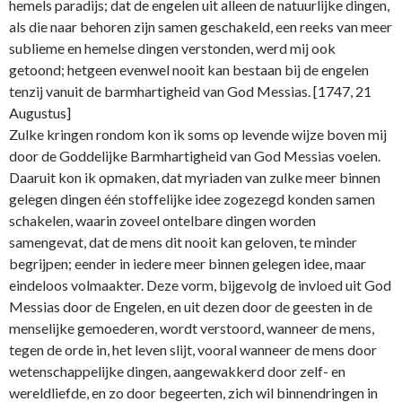
hemels paradijs; dat de engelen uit alleen de natuurlijke dingen,
als die naar behoren zijn samen geschakeld, een reeks van meer
sublieme en hemelse dingen verstonden, werd mij ook
getoond; hetgeen evenwel nooit kan bestaan bij de engelen
tenzij vanuit de barmhartigheid van God Messias. [1747, 21
Augustus]
Zulke kringen rondom kon ik soms op levende wijze boven mij
door de Goddelijke Barmhartigheid van God Messias voelen.
Daaruit kon ik opmaken, dat myriaden van zulke meer binnen
gelegen dingen één stoffelijke idee zogezegd konden samen
schakelen, waarin zoveel ontelbare dingen worden
samengevat, dat de mens dit nooit kan geloven, te minder
begrijpen; eender in iedere meer binnen gelegen idee, maar
eindeloos volmaakter. Deze vorm, bijgevolg de invloed uit God
Messias door de Engelen, en uit dezen door de geesten in de
menselijke gemoederen, wordt verstoord, wanneer de mens,
tegen de orde in, het leven slijt, vooral wanneer de mens door
wetenschappelijke dingen, aangewakkerd door zelf- en
wereldliefde, en zo door begeerten, zich wil binnendringen in