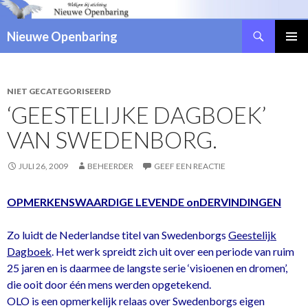
Zoeken
Nieuwe Openbaring
NAAR
DE
INHOUD
SPRINGEN
NIET GECATEGORISEERD
‘GEESTELIJKE DAGBOEK’
VAN SWEDENBORG.
JULI 26, 2009
BEHEERDER
GEEF EEN REACTIE
OPMERKENSWAARDIGE LEVENDE o­nDERVINDINGEN
Zo luidt de Nederlandse titel van Swedenborgs
Geestelijk
Dagboek
. Het werk spreidt zich uit over een periode van ruim
25 jaren en is daarmee de langste serie ‘visioenen en dromen’,
die ooit door één mens werden opgetekend.
OLO is een opmerkelijk relaas over Swedenborgs eigen