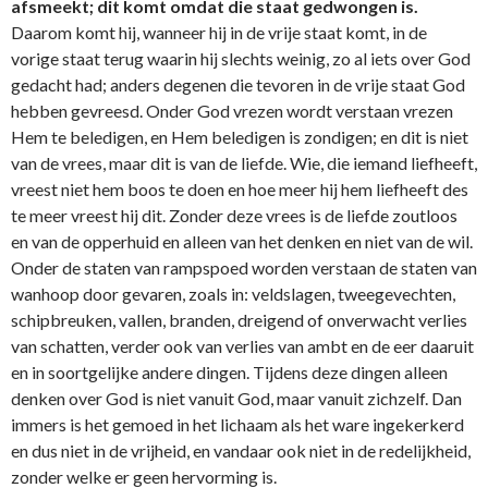
afsmeekt; dit komt omdat die staat gedwongen is.
Daarom komt hij, wanneer hij in de vrije staat komt, in de
vorige staat terug waarin hij slechts weinig, zo al iets over God
gedacht had; anders degenen die tevoren in de vrije staat God
hebben gevreesd. Onder God vrezen wordt verstaan vrezen
Hem te beledigen, en Hem beledigen is zondigen; en dit is niet
van de vrees, maar dit is van de liefde. Wie, die iemand liefheeft,
vreest niet hem boos te doen en hoe meer hij hem liefheeft des
te meer vreest hij dit. Zonder deze vrees is de liefde zoutloos
en van de opperhuid en alleen van het denken en niet van de wil.
Onder de staten van rampspoed worden verstaan de staten van
wanhoop door gevaren, zoals in: veldslagen, tweegevechten,
schipbreuken, vallen, branden, dreigend of onverwacht verlies
van schatten, verder ook van verlies van ambt en de eer daaruit
en in soortgelijke andere dingen. Tijdens deze dingen alleen
denken over God is niet vanuit God, maar vanuit zichzelf. Dan
immers is het gemoed in het lichaam als het ware ingekerkerd
en dus niet in de vrijheid, en vandaar ook niet in de redelijkheid,
zonder welke er geen hervorming is.