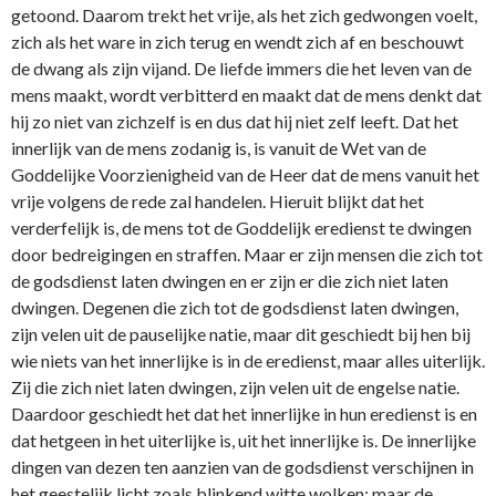
getoond. Daarom trekt het vrije, als het zich gedwongen voelt,
zich als het ware in zich terug en wendt zich af en beschouwt
de dwang als zijn vijand. De liefde immers die het leven van de
mens maakt, wordt verbitterd en maakt dat de mens denkt dat
hij zo niet van zichzelf is en dus dat hij niet zelf leeft. Dat het
innerlijk van de mens zodanig is, is vanuit de Wet van de
Goddelijke Voorzienigheid van de Heer dat de mens vanuit het
vrije volgens de rede zal handelen. Hieruit blijkt dat het
verderfelijk is, de mens tot de Goddelijk eredienst te dwingen
door bedreigingen en straffen. Maar er zijn mensen die zich tot
de godsdienst laten dwingen en er zijn er die zich niet laten
dwingen. Degenen die zich tot de godsdienst laten dwingen,
zijn velen uit de pauselijke natie, maar dit geschiedt bij hen bij
wie niets van het innerlijke is in de eredienst, maar alles uiterlijk.
Zij die zich niet laten dwingen, zijn velen uit de engelse natie.
Daardoor geschiedt het dat het innerlijke in hun eredienst is en
dat hetgeen in het uiterlijke is, uit het innerlijke is. De innerlijke
dingen van dezen ten aanzien van de godsdienst verschijnen in
het geestelijk licht zoals blinkend witte wolken; maar de