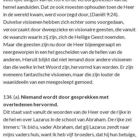
hemel aanduiden. Dat ze ook moesten ophouden toen de Heer
in de wereld kwam, werd voorzegd door, (Daniël 9:24).
Duivelse visioenen hebben zich echter soms voorgedaan,
veroorzaakt door dweepzieke en visionaire geesten, die vanuit
de waanzin waarin zij zijn, zich de Heilige Geest noemden.
Maar die geesten zijn nu door de Heer bijeengeraapt en
neergeworpen in een hel gescheiden van de hellen van de
anderen. Hieruit blijkt dat niet iemand door andere visioenen
dan die welke in het Woord zijn, hervormd kan worden. Er zijn
eveneens fantastische visioenen, maar die zijn louter de
waanideeën van een meegesleept gemoed.
134. (a).
Niemand wordt door gesprekken met
overledenen hervormd.
Dit staat vast vanuit de woorden van de Heer over de rijke in
de hel en over Lazarus in de schoot van Abraham. De rijke zei
immers: ‘Ik bid u, vader Abraham, dat gij Lazarus zendt naar
mijns vaders huis, want ik heb vijf broeders, dat hij hun betuige,