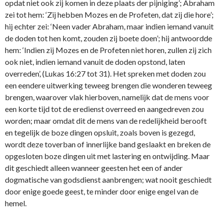
opdat niet ook zij komen in deze plaats der pijniging’; Abraham
zei tot hem: ‘Zij hebben Mozes en de Profeten, dat zij die hore’;
hij echter zei: ‘Neen vader Abraham, maar indien iemand vanuit
de doden tot hen komt, zouden zij boete doen’; hij antwoordde
hem: ‘Indien zij Mozes en de Profeten niet horen, zullen zij zich
ook niet, indien iemand vanuit de doden opstond, laten
overreden’, (Lukas 16:27 tot 31). Het spreken met doden zou
een eendere uitwerking teweeg brengen die wonderen teweeg
brengen, waarover vlak hierboven, namelijk dat de mens voor
een korte tijd tot de eredienst overreed en aangedreven zou
worden; maar omdat dit de mens van de redelijkheid berooft
en tegelijk de boze dingen opsluit, zoals boven is gezegd,
wordt deze toverban of innerlijke band geslaakt en breken de
opgesloten boze dingen uit met lastering en ontwijding. Maar
dit geschiedt alleen wanneer geesten het een of ander
dogmatische van godsdienst aanbrengen; wat nooit geschiedt
door enige goede geest, te minder door enige engel van de
hemel.