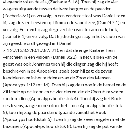
vliegende rol en de efa, (Zacharia 5:1,6). Toen hij zag de vier
wagens uitgaande tussen de twee bergen en de paarden,
(Zacharia 6:1) en vervolg. In een eendere staat was Daniël, toen
hij zag de vier beesten opklimmende vanuit zee, (Daniël 7:1) en
vervolg. En toen hij zag de gevechten van de ram en de bok,
(Daniël 8:1) en vervolg. Dat hij die dingen zag in het visioen van
zijn geest, wordt gezegd in, (Daniël
7:1,2,7,13;8:2;10:1,7,8;9:21); en dat de engel Gabriël hem
verscheen in een visioen, (Daniël 9:21). In het visioen van de
geest was ook Johannes toen hij die dingen zag die hij heeft
beschreven in de Apocalyps, zoals toen hij zag: de zeven
kandelaren en in het midden ervan de Zoon des Mensen,
(Apocalyps 1:12 tot 16). Toen hij zag de troon in de hemel en de
Zittende op de troon en de vier dieren, die de Cherubim waren
rondom dien, (Apocalyps hoofdstuk 4). Toen hij zag het Boek
des levens, aangenomen door het Lam, (Apocalyps hoofdstuk
5); toen hij zag de paarden uitgaande vanuit het Boek,
(Apocalyps hoofdstuk 6). Toen hij zag de zeven engelen met de
bazuinen, (Apocalyps hoofdstuk 8); toen hij zag de put van de