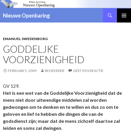
Zoeken
Nieuwe Openbaring
NAAR
DE
INHOUD
SPRINGEN
EMANUEL SWEDENBORG
GODDELJKE
VOORZIENIGHEID
FEBRUARI 5, 2009
BEHEERDER
GEEF EEN REACTIE
GV 129.
Het is een wet van de Goddelijke Voorzienigheid dat de
mens niet door uitwendige middelen zal worden
gedwongen om te denken en te willen en dus zo om te
geloven en lief te hebben die dingen die van de
godsdienst zijn; maar dat de mens zichzelf daartoe zal
leiden en soms zal dwingen.