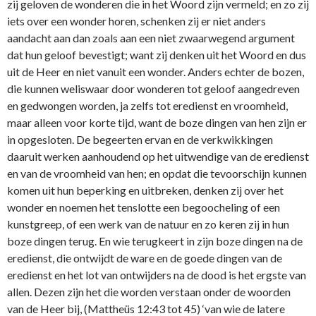
zij geloven de wonderen die in het Woord zijn vermeld; en zo zij
iets over een wonder horen, schenken zij er niet anders
aandacht aan dan zoals aan een niet zwaarwegend argument
dat hun geloof bevestigt; want zij denken uit het Woord en dus
uit de Heer en niet vanuit een wonder. Anders echter de bozen,
die kunnen weliswaar door wonderen tot geloof aangedreven
en gedwongen worden, ja zelfs tot eredienst en vroomheid,
maar alleen voor korte tijd, want de boze dingen van hen zijn er
in opgesloten. De begeerten ervan en de verkwikkingen
daaruit werken aanhoudend op het uitwendige van de eredienst
en van de vroomheid van hen; en opdat die tevoorschijn kunnen
komen uit hun beperking en uitbreken, denken zij over het
wonder en noemen het tenslotte een begoocheling of een
kunstgreep, of een werk van de natuur en zo keren zij in hun
boze dingen terug. En wie terugkeert in zijn boze dingen na de
eredienst, die ontwijdt de ware en de goede dingen van de
eredienst en het lot van ontwijders na de dood is het ergste van
allen. Dezen zijn het die worden verstaan onder de woorden
van de Heer bij, (Mattheüs 12:43 tot 45) ‘van wie de latere