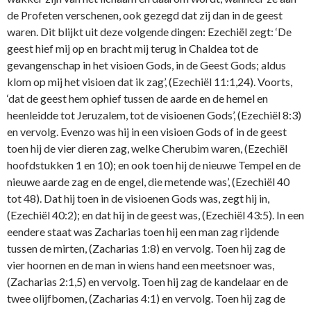
de Profeten verschenen, ook gezegd dat zij dan in de geest
waren. Dit blijkt uit deze volgende dingen: Ezechiël zegt: ‘De
geest hief mij op en bracht mij terug in Chaldea tot de
gevangenschap in het visioen Gods, in de Geest Gods; aldus
klom op mij het visioen dat ik zag’, (Ezechiël 11:1,24). Voorts,
‘dat de geest hem ophief tussen de aarde en de hemel en
heenleidde tot Jeruzalem, tot de visioenen Gods’, (Ezechiël 8:3)
en vervolg. Evenzo was hij in een visioen Gods of in de geest
toen hij de vier dieren zag, welke Cherubim waren, (Ezechiël
hoofdstukken 1 en 10); en ook toen hij de nieuwe Tempel en de
nieuwe aarde zag en de engel, die metende was’, (Ezechiël 40
tot 48). Dat hij toen in de visioenen Gods was, zegt hij in,
(Ezechiël 40:2); en dat hij in de geest was, (Ezechiël 43:5). In een
eendere staat was Zacharias toen hij een man zag rijdende
tussen de mirten, (Zacharias 1:8) en vervolg. Toen hij zag de
vier hoornen en de man in wiens hand een meetsnoer was,
(Zacharias 2:1,5) en vervolg. Toen hij zag de kandelaar en de
twee olijfbomen, (Zacharias 4:1) en vervolg. Toen hij zag de