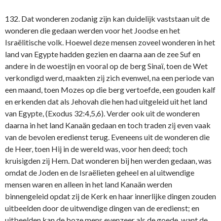
132. Dat wonderen zodanig zijn kan duidelijk vaststaan uit de
wonderen die gedaan werden voor het Joodse en het
Israëlitische volk. Hoewel deze mensen zoveel wonderen in het
land van Egypte hadden gezien en daarna aan de zee Suf en
andere in de woestijn en vooral op de berg Sinaï, toen de Wet
verkondigd werd, maakten zij zich evenwel, na een periode van
een maand, toen Mozes op die berg vertoefde, een gouden kalf
en erkenden dat als Jehovah die hen had uitgeleid uit het land
van Egypte, (Exodus 32:4,5,6). Verder ook uit de wonderen
daarna in het land Kanaän gedaan en toch traden zij even vaak
van de bevolen eredienst terug. Eveneens uit de wonderen die
de Heer, toen Hij in de wereld was, voor hen deed; toch
kruisigden zij Hem. Dat wonderen bij hen werden gedaan, was
omdat de Joden en de Israëlieten geheel en al uitwendige
mensen waren en alleen in het land Kanaän werden
binnengeleid opdat zij de Kerk en haar innerlijke dingen zouden
uitbeelden door de uitwendige dingen van de eredienst; en
uitbeelden kan de boze mens evenzeer als de goede, want de