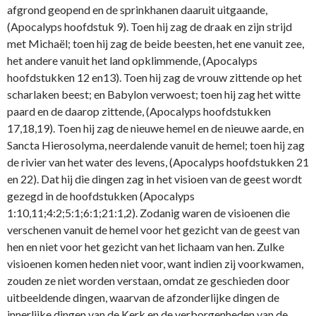
afgrond geopend en de sprinkhanen daaruit uitgaande,
(Apocalyps hoofdstuk 9). Toen hij zag de draak en zijn strijd
met Michaël; toen hij zag de beide beesten, het ene vanuit zee,
het andere vanuit het land opklimmende, (Apocalyps
hoofdstukken 12 en13). Toen hij zag de vrouw zittende op het
scharlaken beest; en Babylon verwoest; toen hij zag het witte
paard en de daarop zittende, (Apocalyps hoofdstukken
17,18,19). Toen hij zag de nieuwe hemel en de nieuwe aarde, en
Sancta Hierosolyma, neerdalende vanuit de hemel; toen hij zag
de rivier van het water des levens, (Apocalyps hoofdstukken 21
en 22). Dat hij die dingen zag in het visioen van de geest wordt
gezegd in de hoofdstukken (Apocalyps
1:10,11;4:2;5:1;6:1;21:1,2). Zodanig waren de visioenen die
verschenen vanuit de hemel voor het gezicht van de geest van
hen en niet voor het gezicht van het lichaam van hen. Zulke
visioenen komen heden niet voor, want indien zij voorkwamen,
zouden ze niet worden verstaan, omdat ze geschieden door
uitbeeldende dingen, waarvan de afzonderlijke dingen de
innerlijke dingen van de Kerk en de verborgenheden van de