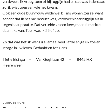
verdween. Ik vroeg toen of hij rugpijn had en dat was inderdaad
zo, ik wist toen van wie het kwam.
Ook een oude buurvrouw wilde wel bij mij wonen, zei ze, want
zonder dat ik het me bewust was, verdween haar rugpijn als ik
tegen haar praatte. Dat vertelde ze een keer, maar ik merkte
daar niks van. Toen was ik 25 of zo.
Zo dat was het, ik wens u allemaal veel liefde en geluk toe en
inzage in uw leven. Bedankt en tot ziens.
Tietie Elsinga – Van Goghlaan 42 – 8442 HX
Heerenveen
Berichtnavigatie
VORIG BERICHT