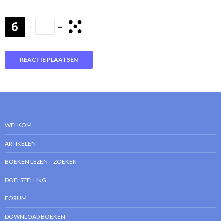
−
=
WELKOM
ARTIKELEN
BOEKEN LEZEN – ZOEKEN
DOELSTELLING
FORUM
DOWNLOAD BOEKEN