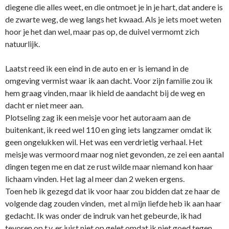
diegene die alles weet, en die o­ntmoet je in je hart, dat andere is
de zwarte weg, de weg langs het kwaad. Als je iets moet weten
hoor je het dan wel, maar pas op, de duivel vermomt zich
natuurlijk.
Laatst reed ik een eind in de auto en er is iemand in de
omgeving vermist waar ik aan dacht. Voor zijn familie zou ik
hem graag vinden, maar ik hield de aandacht bij de weg en
dacht er niet meer aan.
Plotseling zag ik een meisje voor het autoraam aan de
buitenkant, ik reed wel 110 en ging iets langzamer omdat ik
geen o­ngelukken wil. Het was een verdrietig verhaal. Het
meisje was vermoord maar nog niet gevonden, ze zei een aantal
dingen tegen me en dat ze rust wilde maar niemand kon haar
lichaam vinden. Het lag al meer dan 2 weken ergens.
Toen heb ik gezegd dat ik voor haar zou bidden dat ze haar de
volgende dag zouden vinden, met al mijn liefde heb ik aan haar
gedacht. Ik was o­nder de indruk van het gebeurde, ik had
tevoren op t.v. er juist niet op gelet omdat ik niet goed tegen