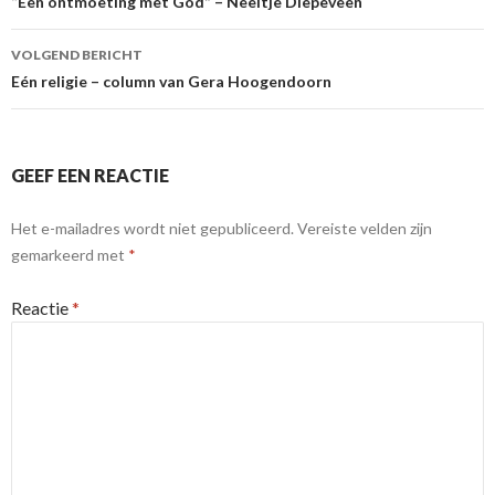
“Een ontmoeting met God” – Neeltje Diepeveen
VOLGEND BERICHT
Eén religie – column van Gera Hoogendoorn
GEEF EEN REACTIE
Het e-mailadres wordt niet gepubliceerd.
Vereiste velden zijn
gemarkeerd met
*
Reactie
*