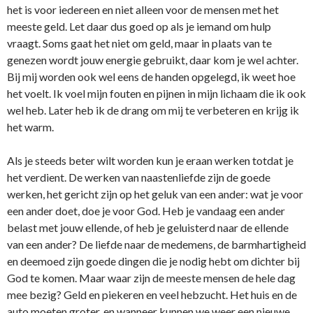
het is voor iedereen en niet alleen voor de mensen met het
meeste geld. Let daar dus goed op als je iemand om hulp
vraagt. Soms gaat het niet om geld, maar in plaats van te
genezen wordt jouw energie gebruikt, daar kom je wel achter.
Bij mij worden ook wel eens de handen opgelegd, ik weet hoe
het voelt. Ik voel mijn fouten en pijnen in mijn lichaam die ik ook
wel heb. Later heb ik de drang om mij te verbeteren en krijg ik
het warm.
Als je steeds beter wilt worden kun je eraan werken totdat je
het verdient. De werken van naastenliefde zijn de goede
werken, het gericht zijn op het geluk van een ander: wat je voor
een ander doet, doe je voor God. Heb je vandaag een ander
belast met jouw ellende, of heb je geluisterd naar de ellende
van een ander? De liefde naar de medemens, de barmhartigheid
en deemoed zijn goede dingen die je nodig hebt om dichter bij
God te komen. Maar waar zijn de meeste mensen de hele dag
mee bezig? Geld en piekeren en veel hebzucht. Het huis en de
auto moeten groter, en wanneer kunnen we weer een nieuwe