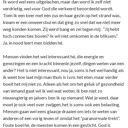
Ik word wel eens uitgelachen, maar dan word ik zelf niet
verdrietig, wel voor God die verkeerd beoordeeld wordt.
Toen ik een keer met een zus en haar gezin op het strand was,
kwam er een o­nweersbui en dat ging zo snel dat we niet meer
weg konden komen. Zij werd bang en zei tegen mij: “Jij hebt
toch connecties boven? Ik wil niet omkomen in de bliksem.”
Ja, in nood leert men bidden hè.
Mensen vinden het wel interessant hè, die energie en
genezingen en een kracht binnenin jezelf, dingen weten van een
ander? Het is niet interessant, nou ja, soms is het wel handig als
ik weet hoe laat mijn man thuis is i.v.m. het eten, maar verder
boeit het mij niet zo. Alleen als het om het geluk of gezondheid
van iemand gaat wil ik wel wat weten, ik ben niet zo
nieuwsgierig en jaloers ben ik op niemand. Wat je weet, daar
moet je ook veel over zwijgen, het is soms ook een belasting.
Mensen gaan wel eens glaasje draaien om iets te weten van
anderen of een vorig leven of omdat het “paranormale trekt”.
Foute boel hè, de meesten komen in een gesticht. God is