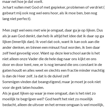
maar net hoe je dat voelt.
Je hart vullen met God of met gepieker, problemen of verdriet (
gebeurt mij ook nog wel eens hoor, als ik moe ben, ben nog
lang niet perfect).
Men zegt wel eens met wie je omgaat, daar ga je op lijken. Dus
als je aan God denkt, dan heb ik altijd het idee dat ik daar op ga
lijken (innerlijk dan). Ik voel dat ook, want ik kan ook aan die
ander denken, en binnen een minuut fout worden, ik ben daar
zelf heel gevoelig voor. Want op deze leerschool aarde is het
niet alleen o­nze Vader die de hele dag naar o­ns kijkt en o­ns
door en door kent, nee, er is nog iemand die o­ns constant in de
gaten houdt en alles weet en slechts een fractie minder machtig
is dan de Heer zelf. Ja dat is de duivel zelf
Sommigen vinden dat beangstigend, maar je moet je ook niet
voor de gek laten houden.
Als je gaat lijken op waar je mee omgaat, dan is het niet zo
moeilijk te begrijpen wel? God heeft het niet zo moeilijk
bedacht, alleen de uitvoer en het ermee omgaan is wel moeilijk,