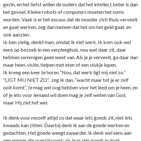
gezin, en het liefst willen de ouders dat het intellect beter is dan
het gevoel. Kleine robots of computers moeten het soms
worden. Vaak is er het excuus dat de moeder zich thuis verveelt
en gaat werken, zeg dan meteen dat het om het geld gaat, en
ook aanzien.
Ik ben zielig, denkt men, omdat ik niet werk. Ik kom ook wel
eens op bezoek in een verpleeghuis, nou wat daar zit, daar
hebben sommigen geen weet van. Als je je verveelt, ga daar dan
maar heen, visite, helpen met eten of een stukje lopen.
Ik kreeg een keer te horen “Nou, dat werk ligt mij niet zo.”
“LIGT MIJ NIET ZO”, zeg ik dan, “wacht maar tot je er zelf
ooit komt”. Je mag wel oog hebben voor het leed om je heen, en
of je iets voor iemand wil doen mag je zelf weten van God,
maar Hij ziet het wel.
Ik denk voor mezelf altijd zo dat waar iets goeds zit, niet iets
kwaads kan zitten. Daarbij denk ik aan de goede werken en
gedachten. Het goede weegt zwaarder, ik denk wel eens aan
een emmer die overstroomt: als je er iets goeds in doet,