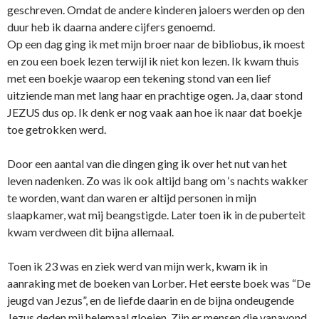
geschreven. Omdat de andere kinderen jaloers werden op den
duur heb ik daarna andere cijfers genoemd.
Op een dag ging ik met mijn broer naar de bibliobus, ik moest
en zou een boek lezen terwijl ik niet kon lezen. Ik kwam thuis
met een boekje waarop een tekening stond van een lief
uitziende man met lang haar en prachtige ogen. Ja, daar stond
JEZUS dus op. Ik denk er nog vaak aan hoe ik naar dat boekje
toe getrokken werd.
Door een aantal van die dingen ging ik over het nut van het
leven nadenken. Zo was ik ook altijd bang om ‘s nachts wakker
te worden, want dan waren er altijd personen in mijn
slaapkamer, wat mij beangstigde. Later toen ik in de puberteit
kwam verdween dit bijna allemaal.
Toen ik 23 was en ziek werd van mijn werk, kwam ik in
aanraking met de boeken van Lorber. Het eerste boek was “De
jeugd van Jezus”, en de liefde daarin en de bijna o­ndeugende
Jezus deden mij helemaal gloeien. Zijn er mensen die vanavond