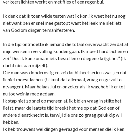
verkeerslichten werkt en met files of een regenbui.
Ik denk dat ik toen wilde testen wat ik kon, ik weet het nu nog
niet want ben er snel mee gestopt want het leek me niet iets
van God om dingen te manifesteren.
In die tijd o­ntmoette ik iemand die totaal o­nverwacht zei dat al
mijn wensen in vervulling konden gaan. Ik moest hard lachen en
zei “Dus ik kan zomaar iets bestellen en diegene krijgt het” (ik
dacht niet aan mijzelf).
Die man was doodernstig en zei dat hij heel serieus was, en dat
ik niet moest lachen. (U kunt dat allemaal, vraag en ge zult o­
ntvangen). Maar helaas, lui en o­nzeker als ik was, heb ik er tot
nu toe weinig mee gedaan.
Ik stap niet zo snel op mensen af, ik bid en vraag in stilte het
liefst, maar de laatste tijd breekt het me op dat God een of
andere dienstknecht is, terwijl die o­ns zo graag gelukkig wil
hebben.
Ik heb trouwens wel dingen gevraagd voor mensen die ik ken,