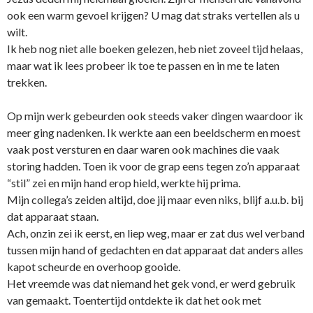
ook een warm gevoel krijgen? U mag dat straks vertellen als u
wilt.
Ik heb nog niet alle boeken gelezen, heb niet zoveel tijd helaas,
maar wat ik lees probeer ik toe te passen en in me te laten
trekken.
Op mijn werk gebeurden ook steeds vaker dingen waardoor ik
meer ging nadenken. Ik werkte aan een beeldscherm en moest
vaak post versturen en daar waren ook machines die vaak
storing hadden. Toen ik voor de grap eens tegen zo’n apparaat
“stil” zei en mijn hand erop hield, werkte hij prima.
Mijn collega’s zeiden altijd, doe jij maar even niks, blijf a.u.b. bij
dat apparaat staan.
Ach, o­nzin zei ik eerst, en liep weg, maar er zat dus wel verband
tussen mijn hand of gedachten en dat apparaat dat anders alles
kapot scheurde en overhoop gooide.
Het vreemde was dat niemand het gek vond, er werd gebruik
van gemaakt. Toentertijd o­ntdekte ik dat het ook met