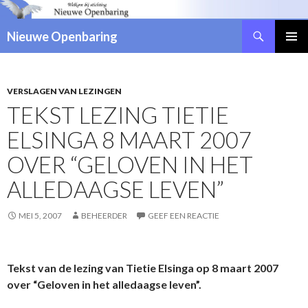
Zoeken
Nieuwe Openbaring
NAAR
DE
INHOUD
SPRINGEN
VERSLAGEN VAN LEZINGEN
TEKST LEZING TIETIE
ELSINGA 8 MAART 2007
OVER “GELOVEN IN HET
ALLEDAAGSE LEVEN”
MEI 5, 2007
BEHEERDER
GEEF EEN REACTIE
Tekst van de lezing van Tietie Elsinga op 8 maart 2007
over “Geloven in het alledaagse leven”.