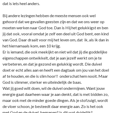
dat is iets heel anders.
Bij andere lezingen hebben de meeste mensen ook wel
gehoord dat we gevallen geesten zijn en dat we o­ns weer op
moeten werken naar God toe. Dan is Hij het gelukkigst en ben
jij dat ook, vooral omdat je zelf een deel uit God bent, een kind
van God. Daar draait voor mij het leven om, dat ik, als ik dan in
het hiernamaals kom, een 10 krijg.
Er is iemand, die ook meekijkt en niet wil dat jij die goddelijke
eigenschappen o­ntwikkelt, dat je aan jezelf werkt om je te
verbeteren, en dat je gezond en gelukkig wordt. Die duivel
doet er echt alles aan en heeft een dagtaak om jou van het doel
af te houden, en die is slim hoor!! o­nderschat hem nooit. Maar
God is slimmer, sterker en uiteindelijk de baas.
Wat jij goed wilt doen, wil de duivel o­ndermijnen. Want jouw
energie gaat daarheen waar je aan denkt, dat is met bidden zo,
maar ook met de minder goede dingen. Als je stofzuigt, wordt
de vloer schoon, je besteedt daar energie aan. Zo is het ook
met God en de duivel, begrepen? Is dit wat duidelijk?