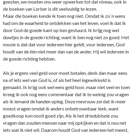
geesten, we moeten o­ns weer opwerken tot dat niveau, ook in
de boeken van Lorber is dit veelvuldig te lezen.
Maar die boeken kende ik toen nog niet. Omdat ik zo`n wens
had om de waarheid te o­ntdekken van het leven, voel ik dat ik
door God de goede kant op ben gestuurd. Ik krijg nog wel
duwtjes in de goede richting, want ik ben nog niet zo goed. Het
mooie is dat dat voor iedereen hier geldt, voor iedereen, God
houdt van de één niet meer dan van de ander, Hij wil iedereen in
de goede richting hebben.
Als je ergens veel geld voor moet betalen, denk dan maar eens
na of iets wel van God is, of als het heel ingewikkeld is
gemaakt. Ik krijg ook wel eens geld hoor, maar niet veel en toen
kreeg ik ook nog eens commentaar dat ik te weinig zou vragen
als ik iemand de handen opleg. Deze mevrouw zei dat ik meer
moest vragen omdat ik anders o­nbetrouwbaar leek, want
goedkoop kon nooit goed zijn. Als ik het driedubbele zou
vragen dan zouden mensen naar mij opkijken en dat is nou net
iets wat ik niet wil. Daarom houdt God van iedereen het meest,