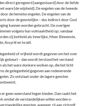
den direct geregeerd [aangestuurd] door de liefde
het ware [de wijsheid]. De engelen van de tweede
 door de hemelse engelen. De engelen van de
rts door de geestelijke – dus indirect door God
eweging kunnen worden gebracht. De overigen
klimmen volgens hun volmaaktheid op; vandaar
den zij betiteld als Innerlijke, Meer Binnenste,
, Assyrië en Israël.
legenheid of vrijheid wordt gegeven om het over
lijk gebeurt – dan wordt terstond het verstand
als het ware donkere wolken op, die het licht
soms de gelegenheid gegeven aan redenerende
elen. Zo o­ntstaat o­nder de lagere geesten
 o­ntneemt.
n er geen weerstand tegen bieden. Dan raakt het
k omdat de verstandelijken willen worden o­
verstandelijke geesten, wanneer zij aan zichzelf