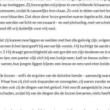
 op toeleggen. Zij bezorgden mij pijnen in verschillende lichaamsd
zenuwen, zodat ik nauwelijks kon staan. Zo ook in delen van het ho
 voortduurden. Dat deze door boze geesten waren ingebracht, daar
nen werden verlicht en verzwaard – en wel plotseling, met verschei
d dit vrij duidelijk voor mij vast.
t zij kunnen neerliggen en weiden met hen die gelovig zijn, volgens 
armen in het land geeft hij een eerlijk vonnis. Hij tuchtigt de aard
n. 5 Hij draagt gerechtigheid als een gordel om zijn lendenen en tr
n lam, een panter vlijt zich bij een bokje neer; kalf en leeuw zulle
samen, hun jongen liggen bijeen; een leeuw en een rund eten beide 
e bozen – zelfs de ergsten van de duivelse bende – aanwezig ware
n. Maar hoe zij zich ook inspanden en zwoegden, zij waren zonder 
den ook zij de dingen van het geloof. Het wordt aangeduid in Jesaja
 schaden, zodat hij van de dingen die de bozen beramen, niets heeft