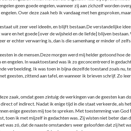
engelen geen goede engelen, wanneer zij aan zichzelf worden overg
e engelen. Over deze zaak heb ik vandaag met hen gesproken, maar
estaat uit zeer veel ideeën, en blijft bestaan.De verstandelijke ide
 ware en het goede [over de wijsheid en de liefde] blijven bestaan
er echter verwarring is, dan is die samenhang er minder of zelfs 
geesten in de mensen.Deze morgen werd mij helder getoond hoe de
 en engelen. In waaktoestand was ik zo geconcentreerd in gedachten
de verbeelding. Ik was toen in bijna dezelfde toestand zoals nu, terw
et geesten, zittend aan tafel, en wanneer ik brieven schrijf. Zo lee
r deze zaak, omdat geen zintuig de werkingen van de geesten kan d
irect of indirect. Nadat ik enige tijd in die staat verkeerde, als 
nnen enige geesten mij toe te spreken. Met toestemming van God Me
t, toen ik met mijzelf in gedachten was. Zij wisten niet beter dan da
et was zó, dat de naaste omstanders weer geloofden dat zij het w