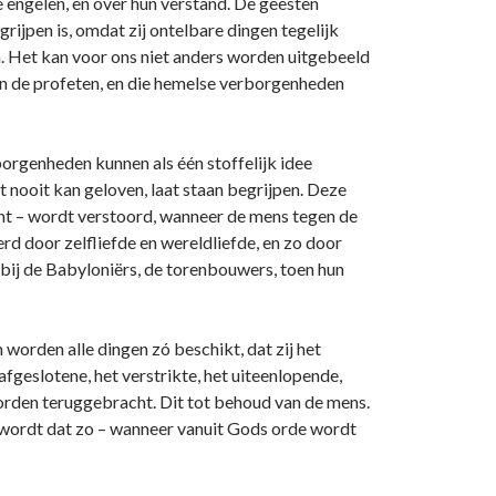
 engelen, en over hun verstand. De geesten
grijpen is, omdat zij o­ntelbare dingen tegelijk
 Het kan voor o­ns niet anders worden uitgebeeld
van de profeten, en die hemelse verborgenheden
borgenheden kunnen als één stoffelijk idee
nooit kan geloven, laat staan begrijpen. Deze
ht – wordt verstoord, wanneer de mens tegen de
d door zelfliefde en wereldliefde, en zo door
 bij de Babyloniërs, de torenbouwers, toen hun
orden alle dingen zó beschikt, dat zij het
fgeslotene, het verstrikte, het uiteenlopende,
worden teruggebracht. Dit tot behoud van de mens.
gd wordt dat zo – wanneer vanuit Gods orde wordt