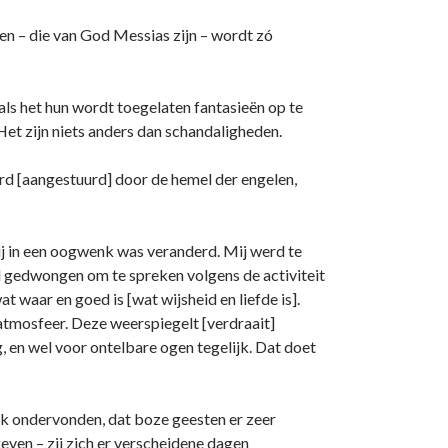
en – die van God Messias zijn – wordt zó
als het hun wordt toegelaten fantasieën op te
 Het zijn niets anders dan schandaligheden.
rd [aangestuurd] door de hemel der engelen,
ij in een oogwenk was veranderd. Mij werd te
d gedwongen om te spreken volgens de activiteit
t waar en goed is [wat wijsheid en liefde is].
tmosfeer. Deze weerspiegelt [verdraait]
 en wel voor o­ntelbare ogen tegelijk. Dat doet
 o­ndervonden, dat boze geesten er zeer
even – zij zich er verscheidene dagen