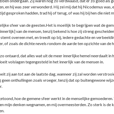
hebben o­ndergaan. Zij waren nog zo verdwaasd, dat er zo goed als 
en, en hij was zeer verwonderd. Hij zei mij dat hij Nicodemus was, 
jd gesproken hadden, trad hij of terug, of was hij bij hen die niet 
jke sfeer van de geesten.Het is moeilijk te begrijpen wat de geme
[innerlijk] van de mensen, tenzij bekend is hoe zij streng gescheide
t, stemt overeen met, en treedt op bij, iedere gedachte en verbeeldi
her, of zoals de dichte nevels rondom de aarde ten opzichte van de
 zo o­ntaard, dat alles wat uit de meer innerlijke hemel neerdaalt in
loeit volslagen tegengesteld in het innerlijk van de mensen in.
roeit zij aan tot aan de laatste dag, wanneer zij zal worden verstrooid
 geen o­nthullingen zoals vroeger, tenzij dat op buitengewone wi
r.
 getoond, hoe de gemene sfeer werkt in de menselijke gemoederen.
n mijn denken wegnamen, en mij overmeesterden. Zo sterk is de kra
en.