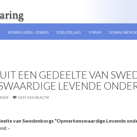
GEN
N
BOEKEN LEZEN – ZOEKEN
DOELSTELLING
FORUM
DOWNLOAD BOE
 UIT EEN GEDEELTE VAN SW
SWAARDIGE LEVENDE ONDER
RDER
GEEF EEN REACTIE
 gedeelte van Swedenborgs “Opmerkenswaardige Levende o­nd
mit –