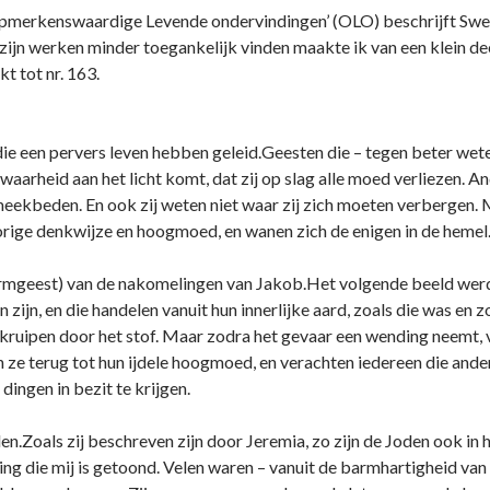
‘Opmerkenswaardige Levende o­ndervindingen’ (OLO) beschrijft Swe
 zijn werken minder toegankelijk vinden maakte ik van een klein de
t tot nr. 163.
die een pervers leven hebben geleid.Geesten die – tegen beter wet
 waarheid aan het licht komt, dat zij op slag alle moed verliezen. 
eekbeden. En ook zij weten niet waar zij zich moeten verbergen. 
 vorige denkwijze en hoogmoed, en wanen zich de enigen in de hemel
rmgeest) van de nakomelingen van Jakob.Het volgende beeld werd
 zijn, en die handelen vanuit hun innerlijke aard, zoals die was en zoa
ruipen door het stof. Maar zodra het gevaar een wending neemt, ve
e terug tot hun ijdele hoogmoed, en verachten iedereen die anders
dingen in bezit te krijgen.
n.Zoals zij beschreven zijn door Jeremia, zo zijn de Joden ook in h
ving die mij is getoond. Velen waren – vanuit de barmhartigheid van