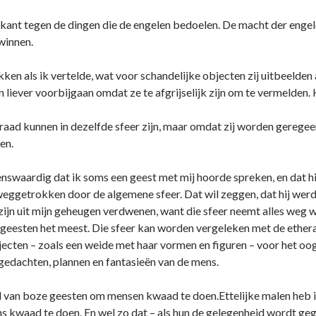
gekant tegen de dingen die de engelen bedoelen. De macht der engel
winnen.
en als ik vertelde, wat voor schandelijke objecten zij uitbeelden 
 liever voorbijgaan omdat ze te afgrijselijk zijn om te vermelden.
raad kunnen in dezelfde sfeer zijn, maar omdat zij worden geregee
en.
nswaardig dat ik soms een geest met mij hoorde spreken, en dat h
weggetrokken door de algemene sfeer. Dat wil zeggen, dat hij wer
zijn uit mijn geheugen verdwenen, want die sfeer neemt alles weg wa
geesten het meest. Die sfeer kan worden vergeleken met de ethera
jecten – zoals een weide met haar vormen en figuren – voor het oog,
 gedachten, plannen en fantasieën van de mens.
 van boze geesten om mensen kwaad te doen.Ettelijke malen heb ik
ns kwaad te doen. En wel zo dat – als hun de gelegenheid wordt geg