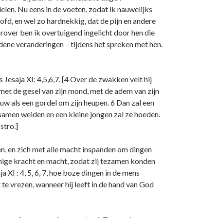
elen. Nu eens in de voeten, zodat ik nauwelijks
ofd, en wel zo hardnekkig, dat de pijn en andere
over ben ik overtuigend ingelicht door hen die
dene veranderingen – tijdens het spreken met hen.
Jesaja XI: 4,5,6,7. [4 Over de zwakken velt hij
e met de gesel van zijn mond, met de adem van zijn
ouw als een gordel om zijn heupen. 6 Dan zal een
n samen weiden en een kleine jongen zal ze hoeden.
stro.]
n, en zich met alle macht inspanden om dingen
enige kracht en macht, zodat zij tezamen konden
 XI : 4, 5, 6, 7, hoe boze dingen in de mens
 te vrezen, wanneer hij leeft in de hand van God