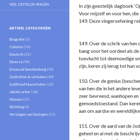
VEEL GESTELDE VRAGEN
In zijn geestelijk dagboek 
Voor mijzelf en voor hen, die
149. Deze vingeroefening reik
ARTIKEL CATEGORIEEN
Biografie
(5)
149. Over de schrik van hen 
Column
(50)
bang voor het oordeel als de
Deutsch
(32)
toevlucht tot deemoedige sm
Diverse
(98)
zijn, keren zij terug tot hun
Emanuel Swedenborg
(78)
Gedichten & verhalen
(49)
150. Over de genius (besche
Gottfried Mayerhofer
(13)
van hen die in het andere leven
Jakob Lorber
(48)
zeer bevreesd, wanhopen en k
Nieuws
(25)
gemoedstoestand. Dan keren z
Stichting
(4)
aan om aardse en wereldlijke 
Verslagen van lezingen
(51)
151. Over de aard van de Jode
geheel en al met de beschrij