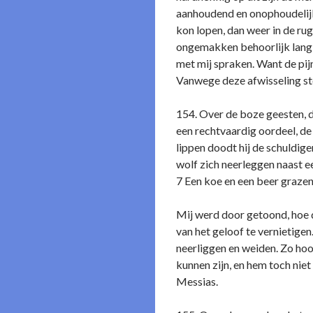
aanhoudend en o­nophoudelijk
kon lopen, dan weer in de rug
o­ngemakken behoorlijk lang
met mij spraken. Want de pij
Vanwege deze afwisseling ston
154. Over de boze geesten, da
een rechtvaardig oordeel, de 
lippen doodt hij de schuldige
wolf zich neerleggen naast ee
7 Een koe en een beer grazen 
Mij werd door getoond, hoe d
van het geloof te vernietige
neerliggen en weiden. Zo hoor
kunnen zijn, en hem toch niet
Messias.