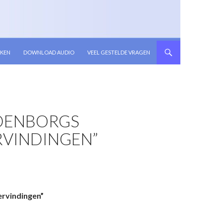
KEN
DOWNLOAD AUDIO
VEEL GESTELDE VRAGEN
EDENBORGS
VINDINGEN”
ervindingen”