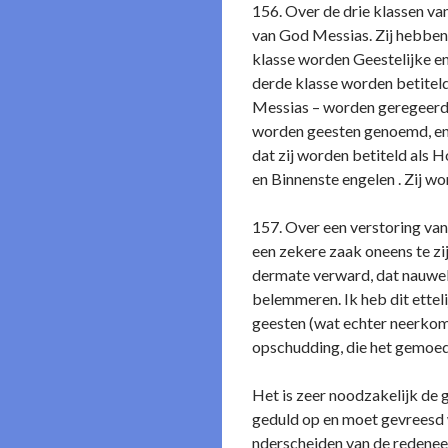
156. Over de drie klassen va
van God Messias. Zij hebben 
klasse worden Geestelijke e
derde klasse worden betiteld
Messias – worden geregeerd. 
worden geesten genoemd, en 
dat zij worden betiteld als H
en Binnenste engelen . Zij w
157. Over een verstoring van
een zekere zaak o­neens te z
dermate verward, dat nauweli
belemmeren. Ik heb dit ette
geesten (wat echter neerkomt
opschudding, die het gemoed g
Het is zeer noodzakelijk de 
geduld op en moet gevreesd 
nderscheiden van de redeneerd