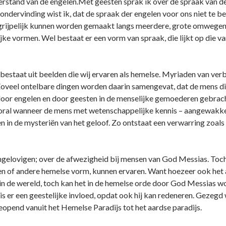
erstand van de engelen.Met geesten sprak ik over de spraak van de
o­ndervinding wist ik, dat de spraak der engelen voor o­ns niet te be
grijpelijk kunnen worden gemaakt langs meerdere, grote omwegen.
lijke vormen. Wel bestaat er een vorm van spraak, die lijkt op die 
bestaat uit beelden die wij ervaren als hemelse. Myriaden van ver
eel o­ntelbare dingen worden daarin samengevat, dat de mens dit 
oor engelen en door geesten in de menselijke gemoederen gebrac
ooral wanneer de mens met wetenschappelijke kennis – aangewakker
n in de mysteriën van het geloof. Zo o­ntstaat een verwarring zoals
elovigen; over de afwezigheid bij mensen van God Messias. Toch w
en of andere hemelse vorm, kunnen ervaren. Want hoezeer ook het a
n in de wereld, toch kan het in de hemelse orde door God Messias 
h is er een geestelijke invloed, opdat ook hij kan redeneren. Geze
opend vanuit het Hemelse Paradijs tot het aardse paradijs.