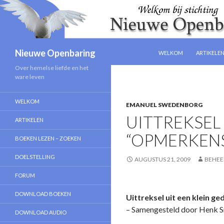
NAAR DE INHOUD SPRIN
Zoeken
Nieuwe Openbaring
WELKOM
ARTIKELE
Over hemelse liefde en het
ware leven
WELKOM
EMANUEL SWEDENBORG
UITTREKSEL
ARTIKELEN
“OPMERKEN
BOEKEN LEZEN – ZOEKEN
DOELSTELLING
AUGUSTUS 21, 2009
BEHEE
FORUM
DOWNLOAD BOEKEN
Uittreksel uit een klein
– Samengesteld door Henk S
DOWNLOAD AUDIO