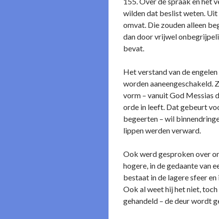
155. Over de spraak en het v
wilden dat beslist weten. Uit 
omvat. Die zouden alleen be
dan door vrijwel o­nbegrijpe
bevat.
Het verstand van de engelen 
worden aaneengeschakeld. Zov
vorm – vanuit God Messias d
orde in leeft. Dat gebeurt v
begeerten – wil binnendringe
lippen werden verward.
Ook werd gesproken over o­ng
hogere, in de gedaante van e
bestaat in de lagere sfeer e
Ook al weet hij het niet, toc
gehandeld – de deur wordt ge