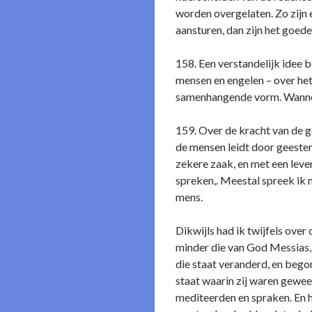
worden overgelaten. Zo zijn 
aansturen, dan zijn het goed
158. Een verstandelijk idee b
mensen en engelen – over het
samenhangende vorm. Wanneer 
159. Over de kracht van de 
de mensen leidt door geesten
zekere zaak, en met een leven
spreken,. Meestal spreek ik m
mens.
Dikwijls had ik twijfels ove
minder die van God Messias, d
die staat veranderd, en bego
staat waarin zij waren gewees
mediteerden en spraken. En h