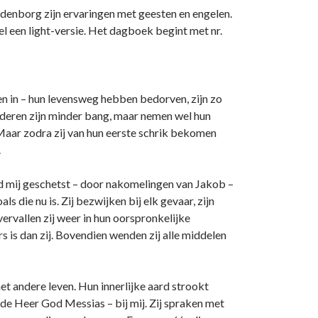
denborg zijn ervaringen met geesten en engelen.
el een light-versie. Het dagboek begint met nr.
en in – hun levensweg hebben bedorven, zijn zo
Anderen zijn minder bang, maar nemen wel hun
Maar zodra zij van hun eerste schrik bekomen
.
 mij geschetst – door nakomelingen van Jakob –
ls die nu is. Zij bezwijken bij elk gevaar, zijn
rvallen zij weer in hun oorspronkelijke
 is dan zij. Bovendien wenden zij alle middelen
et andere leven. Hun innerlijke aard strookt
 de Heer God Messias – bij mij. Zij spraken met