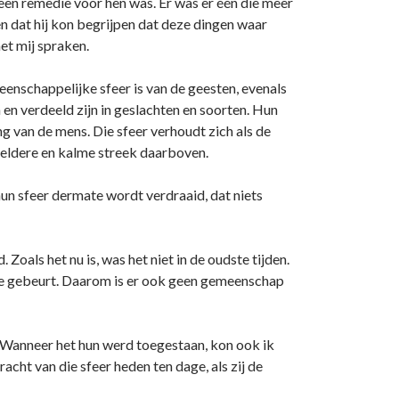
geen remedie voor hen was. Er was er één die meer
en dat hij kon begrijpen dat deze dingen waar
met mij spraken.
enschappelijke sfeer is van de geesten, evenals
n en verdeeld zijn in geslachten en soorten. Hun
ng van de mens. Die sfeer verhoudt zich als de
 heldere en kalme streek daarboven.
 hun sfeer dermate wordt verdraaid, dat niets
. Zoals het nu is, was het niet in de oudste tijden.
jze gebeurt. Daarom is er ook geen gemeenschap
 Wanneer het hun werd toegestaan, kon ook ik
cht van die sfeer heden ten dage, als zij de