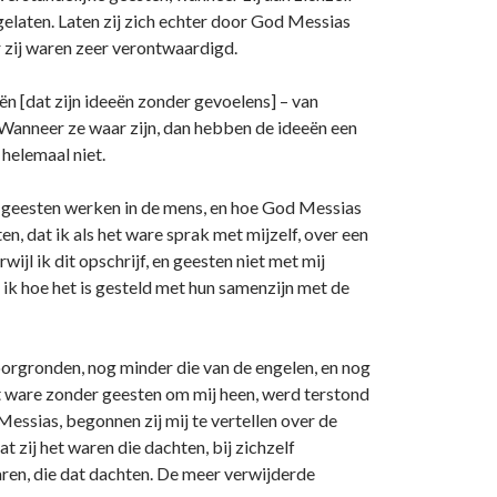
elaten. Laten zij zich echter door God Messias
 zij waren zeer verontwaardigd.
eën [dat zijn ideeën zonder gevoelens] – van
. Wanneer ze waar zijn, dan hebben de ideeën een
helemaal niet.
 geesten werken in de mens, en hoe God Messias
, dat ik als het ware sprak met mijzelf, over een
ijl ik dit opschrijf, en geesten niet met mij
r ik hoe het is gesteld met hun samenzijn met de
oorgronden, nog minder die van de engelen, en nog
het ware zonder geesten om mij heen, werd terstond
ssias, begonnen zij mij te vertellen over de
t zij het waren die dachten, bij zichzelf
aren, die dat dachten. De meer verwijderde