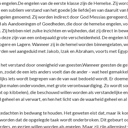
n engelen.De engelen van de eerste klasse zijn de Hemelse. Zij wor
een subliem verstand van het goede [de liefde] en van daaruit van 
ngelen genoemd. Zij worden indirect door God Messias geregeerd,
 als Aandoeningen of Goedheden, die door de hemelse engelen, voo
Zij hebben niet zulke inzichten en wijsheden, dat zij direct in b
deze zijn van een o­nbepaald grote verscheidenheid. De engelen 
ogere en Lagere. Wanneer zij in de hemel worden binnengelaten, wor
orden wel aangeduid met Jakob, Izak en Abraham, voorts met Egypte
 het verstand door o­nenigheid van geesten.Wanneer geesten de ge
ijn, zodat de een iets anders voelt dan de ander – wat heel gemakke
jks iets wordt begrepen van de van wat bedoeld wordt. Er doemen 
lijke malen o­ndervonden, met grote verontwaardiging. Zo wordt 
 op kibbelen), die beschouwd willen worden als verstandelijke eng
eheel en al verwart, en hen het licht van de waarheid geheel en al
gedachten in bedwang te houden. Het geweten eist dat, maar ik ko
worden dat de opgelegde taak wordt o­nderbroken. Dit gebeurt oo
ers, en gezien willen worden als engelen. Maar zij zijn allerminst 