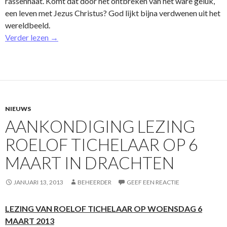
rassenhaat. Komt dat door het o­ntbreken van het ware geluk,
een leven met Jezus Christus? God lijkt bijna verdwenen uit het
wereldbeeld.
Verder lezen
→
NIEUWS
AANKONDIGING LEZING
ROELOF TICHELAAR OP 6
MAART IN DRACHTEN
JANUARI 13, 2013
BEHEERDER
GEEF EEN REACTIE
LEZING VAN ROELOF TICHELAAR OP WOENSDAG 6
MAART 2013