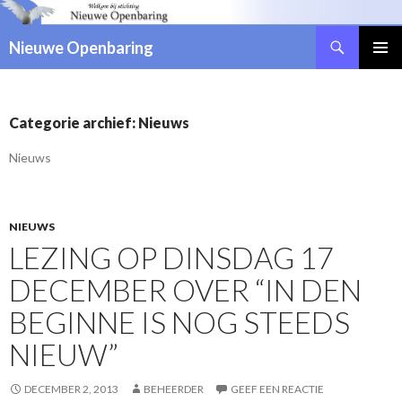
Zoeken
Nieuwe Openbaring
NAAR
DE
INHOUD
SPRINGEN
Categorie archief: Nieuws
Nieuws
NIEUWS
LEZING OP DINSDAG 17
DECEMBER OVER “IN DEN
BEGINNE IS NOG STEEDS
NIEUW”
DECEMBER 2, 2013
BEHEERDER
GEEF EEN REACTIE