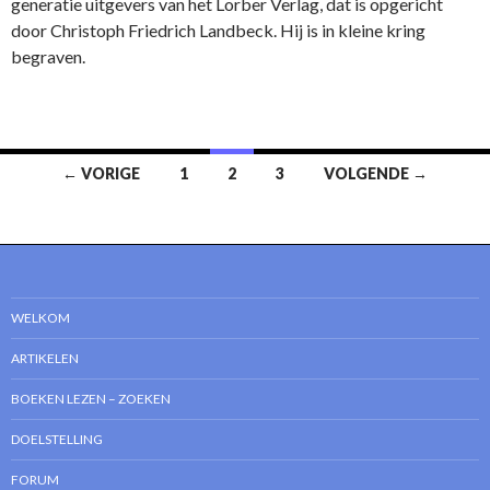
generatie uitgevers van het Lorber Verlag, dat is opgericht
door Christoph Friedrich Landbeck. Hij is in kleine kring
begraven.
Bericht
← VORIGE
1
2
3
VOLGENDE →
navigatie
WELKOM
ARTIKELEN
BOEKEN LEZEN – ZOEKEN
DOELSTELLING
FORUM