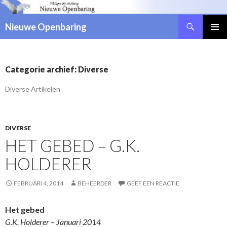
Zoeken
Nieuwe Openbaring
NAAR
DE
INHOUD
SPRINGEN
Categorie archief: Diverse
Diverse Artikelen
DIVERSE
HET GEBED – G.K.
HOLDERER
FEBRUARI 4, 2014
BEHEERDER
GEEF EEN REACTIE
Het gebed
G.K. Holderer – Januari 2014