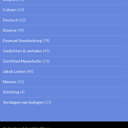
Column
(50)
Deutsch
(32)
Diverse
(98)
Emanuel Swedenborg
(78)
Gedichten & verhalen
(49)
Gottfried Mayerhofer
(13)
Jakob Lorber
(48)
Nieuws
(25)
Stichting
(4)
Verslagen van lezingen
(51)