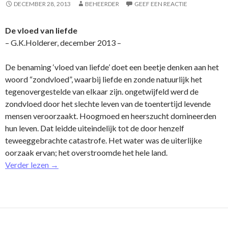
DECEMBER 28, 2013
BEHEERDER
GEEF EEN REACTIE
De vloed van liefde
– G.K.Holderer, december 2013 –
De benaming ‘vloed van liefde’ doet een beetje denken aan het
woord “zondvloed”, waarbij liefde en zonde natuurlijk het
tegenovergestelde van elkaar zijn. o­ngetwijfeld werd de
zondvloed door het slechte leven van de toentertijd levende
mensen veroorzaakt. Hoogmoed en heerszucht domineerden
hun leven. Dat leidde uiteindelijk tot de door henzelf
teweeggebrachte catastrofe. Het water was de uiterlijke
oorzaak ervan; het overstroomde het hele land.
Verder lezen
→